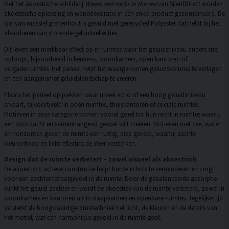
Met het akoestische schilderij
Waves and rocks in the sea
van SilentDirect worden
akoestische oplossing en wanddecoratie in één enkel product gecombineerd. De
lijst van massief grenenhout is gevuld met gerecycled Polyester dat helpt bij het
absorberen van storende geluidsreflecties.
Dit levert een merkbaar effect op in ruimtes waar het geluidsniveau anders snel
oploopt, bijvoorbeeld in keukens, woonkamers, open kantoren of
vergaderruimtes. Het paneel helpt het waargenomen geluidsvolume te verlagen
en een aangenamer geluidslandschap te creëren.
Plaats het paneel op plekken waar u veel echo of een hoog geluidsniveau
ervaart, bijvoorbeeld in open ruimtes, thuiskantoren of sociale ruimtes.
Motieven in deze categorie komen vooral goed tot hun recht in ruimtes waar u
een doordacht en samenhangend gevoel wilt creëren. Motieven met zee, water
en horizonten geven de ruimte een rustig, diep gevoel, waarbij zachte
kleurverloop en lichtreflecties de sfeer versterken.
Design dat de ruimte verbetert – zowel visueel als akoestisch
De akoestisch actieve constructie helpt harde echo's te verminderen en zorgt
voor een zachter totaalgevoel in de ruimte. Door de gebalanceerde absorptie
klinkt het geluid zachter en wordt de akoestiek van de ruimte verbeterd, zowel in
woonkamers en kantoren als in slaapkamers en openbare ruimtes. Tegelijkertijd
versterkt de hoogwaardige druktechniek het licht, de kleuren en de details van
het motief, wat een harmonieus gevoel in de ruimte geeft.