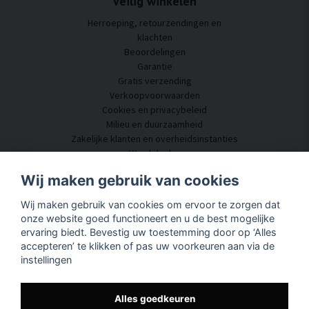
Veilig winkelen
Herroeping, retourzendingen en
klachten
Beoordelingen
Garantie
Gratis verzending
Verkoopvoorwaarden
Cookies en privacybeleid
Milieu en duurzaamheid
Zakelijke klanten en overheidsinstanties
Word dealer
Enkele van onze klanten
Wij maken gebruik van cookies
Klantenservice
Wij maken gebruik van cookies om ervoor te zorgen dat
Neem contact met ons op
onze website goed functioneert en u de best mogelijke
Akoestisch advies
ervaring biedt. Bevestig uw toestemming door op ‘Alles
Montage en installatie
accepteren’ te klikken of pas uw voorkeuren aan via de
Vragen en antwoorden
instellingen
Kennisportaal
Levertijd
Volg uw pakket hier
Alles goedkeuren
Over SilentDirect