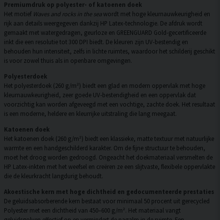
Premiumdruk op polyester- of katoenen doek
Het motief
Waves and rocks in the sea
wordt met hoge kleurnauwkeurigheid en
rijk aan details weergegeven dankzij HP Latex-technologie. De afdruk wordt
gemaakt met watergedragen, geurloze en GREENGUARD Gold-gecertificeerde
inkt die een resolutie tot 300 DPI biedt. De kleuren zijn UV-bestendig en
behouden hun intensiteit, zelfs in lichte ruimtes, waardoor het schilderij geschikt
is voor zowel thuis als in openbare omgevingen.
Polyesterdoek
Het polyesterdoek (260 g/m²) biedt een glad en modern oppervlak met hoge
kleurnauwkeurigheid, zeer goede UV-bestendigheid en een oppervlak dat
voorzichtig kan worden afgeveegd met een vochtige, zachte doek. Het resultaat
is een moderne, heldere en kleurrijke uitstraling die lang meegaat.
Katoenen doek
Het katoenen doek (260 g/m²) biedt een klassieke, matte textuur met natuurlijke
warmte en een handgeschilderd karakter. Om de fijne structuur te behouden,
moet het droog worden gedroogd. Ongeacht het doekmateriaal versmelten de
HP Latex-inkten met het weefsel en creëren ze een slijtvaste, flexibele oppervlakte
die de kleurkracht langdurig behoudt.
Akoestische kern met hoge dichtheid en gedocumenteerde prestaties
De geluidsabsorberende kern bestaat voor minimaal 50 procent uit gerecycled
Polyester met een dichtheid van 450–600 g/m². Het materiaal vangt
geluidsgolven effectief op en vermindert de nagalm in de ruimte. Een