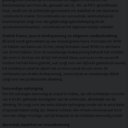
beschermplaat van 4 mm dik, gemaakt van CE-, M1- en PEFC-gecertificeerd
hout, wordt aan de achterzijde gemonteerd om stabiliteit en een duurzame
constructie te creëren. De combinatie van canvasdoek, kernmateriaal en
beschermplaat zorgt voor een gelijkmatige geluidsdemping die de
spraakverstaanbaarheid, concentratie en het algemene welzijn verbetert.
Stabiel frame, exacte doekspanning en elegante randbedrukking
Elk bord wordt gemonteerd op een massief grenen frame. Formaten tot 70×50
cm hebben een frame van 15 mm, terwijl formaten vanaf 90×60 cm een frame
van 20 mm hebben. Door de nauwkeurige doekspanning behoudt het schilderij
zijn vorm in de loop van de tijd. Het motief
Waves and rocks in the sea
wordt
rondom het hele frame gedrukt, wat zorgt voor een stijlvolle galerielook waarbij
het schilderij er vanaf de zijkant net zo mooi uitziet als van voren. De
combinatie van strakke doekspanning, zuivere lijnen en nauwkeurige afdruk
zorgt voor een professionele afwerking.
Eenvoudige ophanging
Om het ophangen eenvoudig en soepel te maken, zijn alle schilderijen voorzien
van 6–8 CNC-gefreesde sleutelgaten aan de achterzijde, afhankelijk van de
afmeting. Dit zorgt voor een extra stabiele ophanging zonder dat er extra lijsten
of speciale haken nodig zijn. Meestal volstaan één of twee schroeven per bord
voor een veilige montage, wat tijd bespaart en de installatie eenvoudig maakt.
Akoestiek, kwaliteit en totaalbeleving