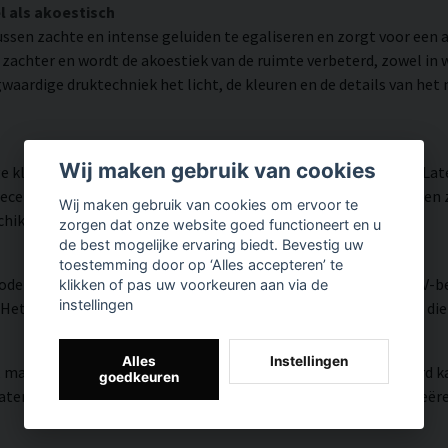
l als akoestisch
ussen zachte en intense geluiden te egaliseren en zorgt voor een 
d zachter en wordt de akoestiek van de ruimte verbeterd, zowel i
waardige druktechniek het licht, de kleuren en de details van het
Wij maken gebruik van cookies
 kleurnauwkeurigheid en veel detail weergegeven dankzij HP La
tificeerde inkt die een resolutie tot 300 DPI biedt. De kleuren 
Wij maken gebruik van cookies om ervoor te
chikt is voor zowel thuis als in openbare ruimtes.
zorgen dat onze website goed functioneert en u
de best mogelijke ervaring biedt. Bevestig uw
toestemming door op ‘Alles accepteren’ te
modern oppervlak met hoge kleurnauwkeurigheid, zeer goede UV-be
klikken of pas uw voorkeuren aan via de
instellingen
et resultaat is een moderne, heldere en kleurrijke uitstraling di
Alles
Instellingen
, matte textuur met natuurlijke warmte en een handgeschilderd ka
goedkeuren
riaal versmelten de HP Latex-inkten met het weefsel en creëren z