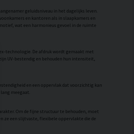
aangenamer geluidsniveau in het dagelijks leven.
n woonkamers en kantoren als in slaapkamers en
 motief, wat een harmonieus gevoel in de ruimte
tex-technologie. De afdruk wordt gemaakt met
zijn UV-bestendig en behouden hun intensiteit,
stendigheid en een oppervlak dat voorzichtig kan
e lang meegaat.
rakter. Om de fijne structuur te behouden, moet
e een slijtvaste, flexibele oppervlakte die de