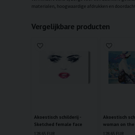
materialen, hoogwaardige afdrukken en doordachte 
Vergelijkbare producten
Akoestisch schilderij -
Akoestisch schi
Sketched female face
woman on the
128,65 EUR
128,65 EUR