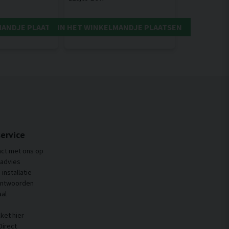
MANDJE PLAATSEN
IN HET WINKELMANDJE PLAATSEN
ervice
ct met ons op
 advies
installatie
antwoorden
al
ket hier
Direct