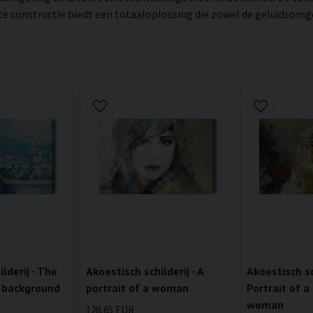
constructie biedt een totaaloplossing die zowel de geluidsomgevi
lderij - The
Akoestisch schilderij - A
Akoestisch sch
 background
portrait of a woman
Portrait of a
woman
128,65 EUR