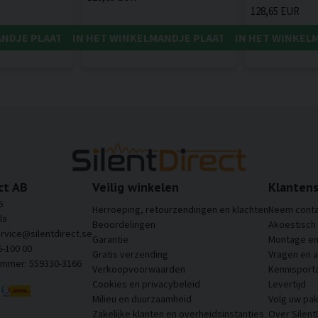
128,65 EUR
ANDJE PLAATSEN
IN HET WINKELMANDJE PLAATSEN
IN HET WINKEL
ct AB
Veilig winkelen
Klantens
6
Herroeping, retourzendingen en klachten
Neem conta
la
Beoordelingen
Akoestisch
ervice@silentdirect.se
Garantie
Montage en 
6-100 00
Gratis verzending
Vragen en 
ummer: 559330-3166
Verkoopvoorwaarden
Kennisporta
Cookies en privacybeleid
Levertijd
Milieu en duurzaamheid
Volg uw pak
Zakelijke klanten en overheidsinstanties
Over Silent