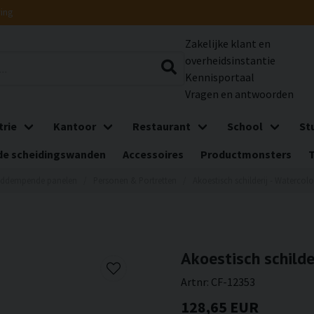
ring
Zakelijke klant en
overheidsinstantie
Kennisportaal
Vragen en antwoorden
trie
Kantoor
Restaurant
School
St
e scheidingswanden
Accessoires
Productmonsters
iddempende panelen
Personen & Portretten
Akoestisch schilderij - Waterco
Akoestisch schilde
Artnr:
CF-12353
128,65 EUR