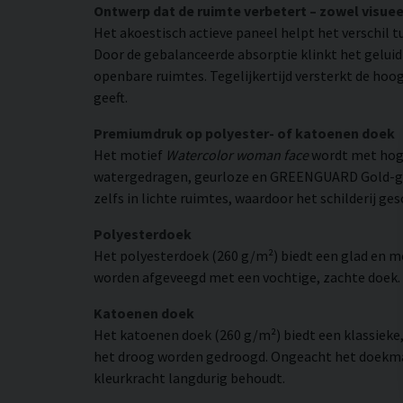
Ontwerp dat de ruimte verbetert – zowel visuee
Het akoestisch actieve paneel helpt het verschil t
Door de gebalanceerde absorptie klinkt het gelui
openbare ruimtes. Tegelijkertijd versterkt de hoog
geeft.
Premiumdruk op polyester- of katoenen doek
Het motief
Watercolor woman face
wordt met hoge
watergedragen, geurloze en GREENGUARD Gold-gecer
zelfs in lichte ruimtes, waardoor het schilderij ges
Polyesterdoek
Het polyesterdoek (260 g/m²) biedt een glad en 
worden afgeveegd met een vochtige, zachte doek. H
Katoenen doek
Het katoenen doek (260 g/m²) biedt een klassieke
het droog worden gedroogd. Ongeacht het doekmate
kleurkracht langdurig behoudt.