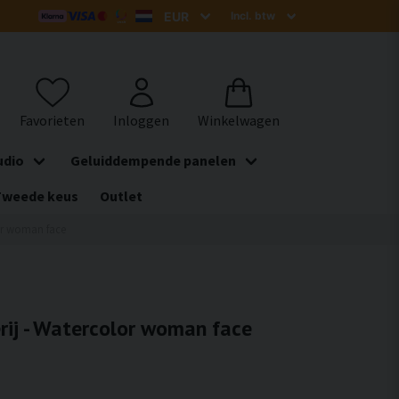
udio
Geluiddempende panelen
Tweede keus
Outlet
lor woman face
rij - Watercolor woman face