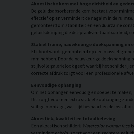
Akoestische kern met hoge dichtheid en gedo
De geluidsabsorberende kern bestaat voor minimaa
effectief op en vermindert de nagalm in de ruimte
gemonteerd om stabiliteit en een duurzame constr
geluidsdemping die de spraakverstaanbaarheid, co
Stabiel frame, nauwkeurige doekspanning en 
Elk bord wordt gemonteerd op een massief grenen
mm hebben. Door de nauwkeurige doekspanning beho
stijlvolle galerielook geeft waarbij het schilderij
correcte afdruk zorgt voor een professionele afwe
Eenvoudige ophanging
Om het ophangen eenvoudig en soepel te maken, zij
Dit zorgt voor een extra stabiele ophanging zonder
veilige montage, wat tijd bespaart en de installat
Akoestiek, kwaliteit en totaalbeleving
Een akoestisch schilderij
Watercolor woman face
is
vermindert echo's, zorgt voor een zachtere geluid