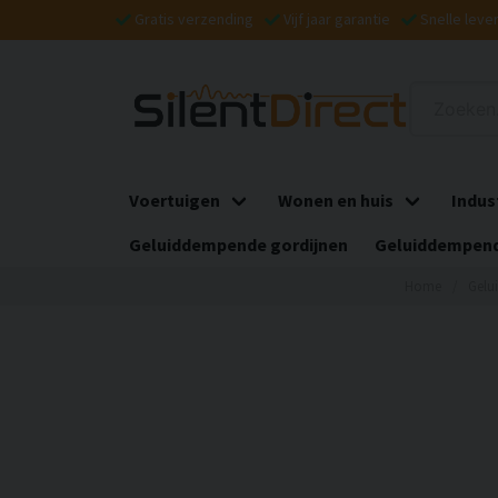
Gratis verzending
Vijf jaar garantie
Snelle leve
Voertuigen
Wonen en huis
Indus
Geluiddempende gordijnen
Geluiddempend
Home
Gelu