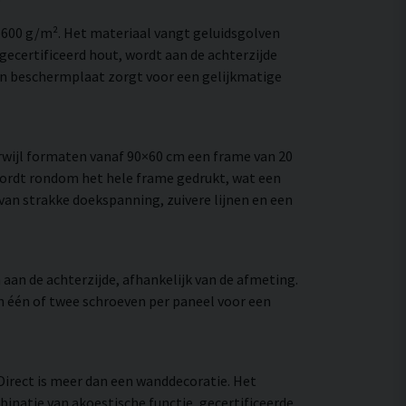
–600 g/m². Het materiaal vangt geluidsgolven
ecertificeerd hout, wordt aan de achterzijde
en beschermplaat zorgt voor een gelijkmatige
wijl formaten vanaf 90×60 cm een frame van 20
wordt rondom het hele frame gedrukt, wat een
e van strakke doekspanning, zuivere lijnen en een
aan de achterzijde, afhankelijk van de afmeting.
an één of twee schroeven per paneel voor een
tDirect is meer dan een wanddecoratie. Het
inatie van akoestische functie, gecertificeerde