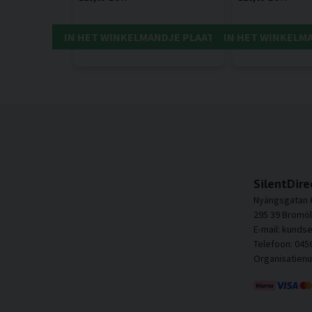
IN HET WINKELMANDJE PLAATSEN
IN HET WINKELM
SilentDire
Nyängsgatan 
295 39 Bromöl
E-mail: kunds
Telefoon: 045
Organisatien