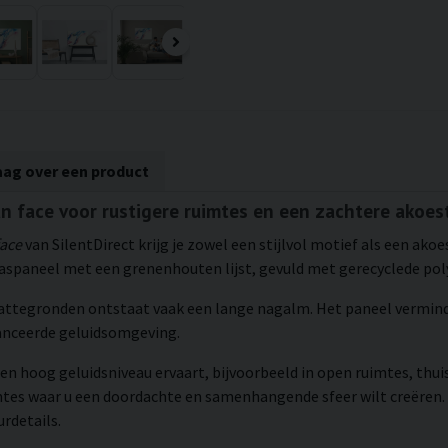
aag over een product
n face voor rustigere ruimtes en een zachtere akoes
ace
van SilentDirect krijg je zowel een stijlvol motief als een ako
aspaneel met een grenenhouten lijst, gevuld met gerecyclede poly
lattegronden ontstaat vaak een lange nagalm. Het paneel verminde
lanceerde geluidsomgeving.
en hoog geluidsniveau ervaart, bijvoorbeeld in open ruimtes, thui
mtes waar u een doordachte en samenhangende sfeer wilt creëren.
rdetails.