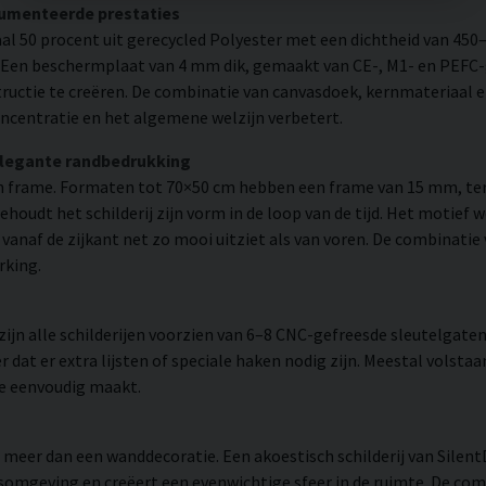
cumenteerde prestaties
l 50 procent uit gerecycled Polyester met een dichtheid van 450
. Een beschermplaat van 4 mm dik, gemaakt van CE-, M1- en PEFC-g
uctie te creëren. De combinatie van canvasdoek, kernmateriaal 
ncentratie en het algemene welzijn verbetert.
elegante randbedrukking
 frame. Formaten tot 70×50 cm hebben een frame van 15 mm, ter
udt het schilderij zijn vorm in de loop van de tijd. Het motief 
 er vanaf de zijkant net zo mooi uitziet als van voren. De combinati
rking.
n alle schilderijen voorzien van 6–8 CNC-gefreesde sleutelgaten 
 dat er extra lijsten of speciale haken nodig zijn. Meestal volsta
ie eenvoudig maakt.
 meer dan een wanddecoratie. Een akoestisch schilderij van Silen
somgeving en creëert een evenwichtige sfeer in de ruimte. De comb