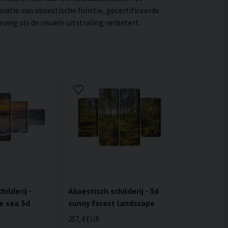
natie van akoestische functie, gecertificeerde
ng als de visuele uitstraling verbetert.
ilderij -
Akoestisch schilderij - 3d
e sea 3d
sunny forest landscape
257,4 EUR