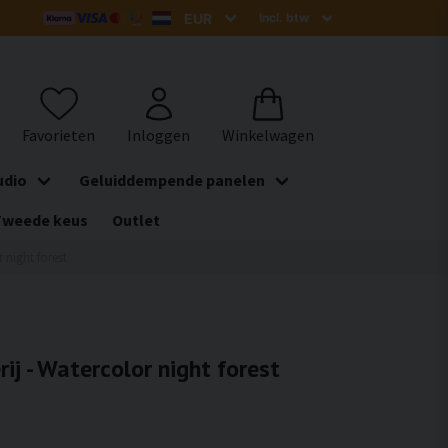
udio
Geluiddempende panelen
Tweede keus
Outlet
r night forest
rij - Watercolor night forest