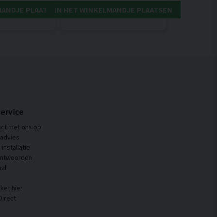
MANDJE PLAATSEN
IN HET WINKELMANDJE PLAATSEN
ervice
ct met ons op
 advies
installatie
antwoorden
al
ket hier
Direct