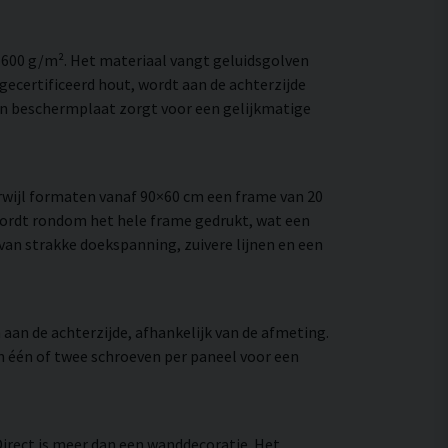
–600 g/m². Het materiaal vangt geluidsgolven
ecertificeerd hout, wordt aan de achterzijde
en beschermplaat zorgt voor een gelijkmatige
wijl formaten vanaf 90×60 cm een frame van 20
wordt rondom het hele frame gedrukt, wat een
e van strakke doekspanning, zuivere lijnen en een
aan de achterzijde, afhankelijk van de afmeting.
an één of twee schroeven per paneel voor een
Direct is meer dan een wanddecoratie. Het