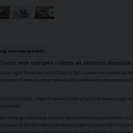
aag over een product
 forest voor rustigere ruimtes en zachtere akoestiek
color night forest
van SilentDirect krijgt u zowel een visueel acce
nhouten frame en een geluidsabsorberende kern van gerecycled P
el echo ontstaat, zoals in open ruimtes of grotere kamers met ve
dsmoeheid.
een hoog geluidsniveau ervaart, bijvoorbeeld in open ruimtes, thu
imtes waar je een doordacht en samenhangend gevoel wilt creëre
en een harmonieuze indruk creëren die zowel in lichte als in meer