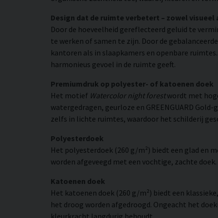
Design dat de ruimte verbetert – zowel visueel 
Door de hoeveelheid gereflecteerd geluid te verm
te werken of samen te zijn. Door de gebalanceerde
kantoren als in slaapkamers en openbare ruimtes. T
harmonieus gevoel in de ruimte geeft.
Premiumdruk op polyester- of katoenen doek
Het motief
Watercolor night forest
wordt met hoge
watergedragen, geurloze en GREENGUARD Gold-gecer
zelfs in lichte ruimtes, waardoor het schilderij ges
Polyesterdoek
Het polyesterdoek (260 g/m²) biedt een glad en 
worden afgeveegd met een vochtige, zachte doek. H
Katoenen doek
Het katoenen doek (260 g/m²) biedt een klassieke
het droog worden afgedroogd. Ongeacht het doekma
kleurkracht langdurig behoudt.