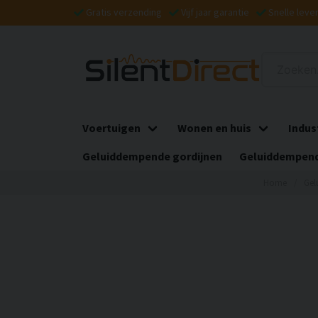
Gratis verzending
Vijf jaar garantie
Snelle leve
Voertuigen
Wonen en huis
Indus
Geluiddempende gordijnen
Geluiddempend
Home
Gel