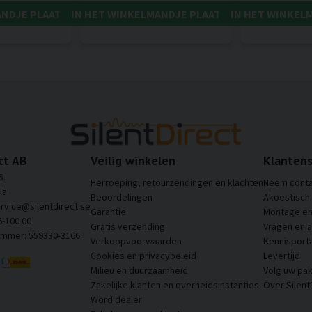
ANDJE PLAATSEN
IN HET WINKELMANDJE PLAATSEN
IN HET WINKEL
ct AB
Veilig winkelen
Klantens
6
Herroeping, retourzendingen en klachten
Neem conta
la
Beoordelingen
Akoestisch
ervice@silentdirect.se
Garantie
Montage en 
6-100 00
Gratis verzending
Vragen en 
ummer: 559330-3166
Verkoopvoorwaarden
Kennisporta
Cookies en privacybeleid
Levertijd
Milieu en duurzaamheid
Volg uw pak
Zakelijke klanten en overheidsinstanties
Over Silent
Word dealer