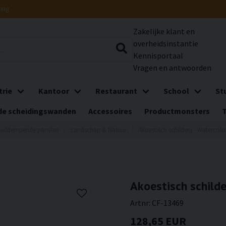
ring
Zakelijke klant en
overheidsinstantie
Kennisportaal
Vragen en antwoorden
trie
Kantoor
Restaurant
School
St
e scheidingswanden
Accessoires
Productmonsters
uiddempende panelen
Landschap & Natuur
Akoestisch schilderij - Watercolo
Akoestisch schilde
Artnr:
CF-13469
128,65 EUR