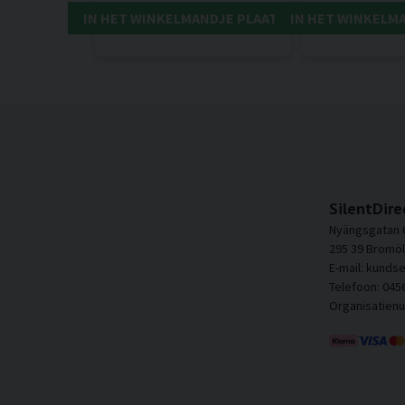
IN HET WINKELMANDJE PLAATSEN
IN HET WINKELM
SilentDire
Nyängsgatan 
295 39 Bromöl
E-mail: kunds
Telefoon: 045
Organisatien