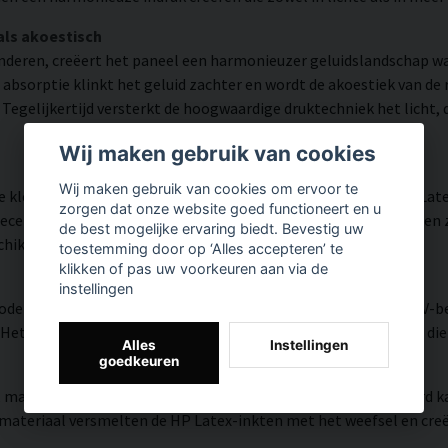
als akoestisch
inderen, creëert het paneel een harmonieuzer geluidslandschap 
 absorptie klinkt het geluid zachter en wordt de akoestiek van d
egelijkertijd versterkt de hoogwaardige druktechniek het licht, d
Wij maken gebruik van cookies
Wij maken gebruik van cookies om ervoor te
 kleurnauwkeurigheid en veel detail weergegeven dankzij HP Lat
zorgen dat onze website goed functioneert en u
tificeerde inkt die een resolutie tot 300 DPI biedt. De kleuren 
de best mogelijke ervaring biedt. Bevestig uw
chikt is voor zowel thuis als in openbare ruimtes.
toestemming door op ‘Alles accepteren’ te
klikken of pas uw voorkeuren aan via de
instellingen
modern oppervlak met hoge kleurnauwkeurigheid, zeer goede UV-be
et resultaat is een moderne, heldere en kleurrijke uitstraling di
Alles
Instellingen
goedkeuren
, matte textuur met natuurlijke warmte en een handgeschilderd ka
teriaal versmelten de HP Latex-inkten met het weefsel en creëren