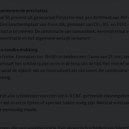
cumenteerde prestaties
l 50 procent uit gerecycled Polyester met een dichtheid van 450
. Een beschermplaat van 4 mm dik, gemaakt van CE-, M1- en PEFC-g
uctie te creëren. De combinatie van canvasdoek, kernmateriaal 
ncentratie en het algemene welzijn verbetert.
te randbedrukking
 frame. Formaten tot 70×50 cm hebben een frame van 15 mm, ter
udt het schilderij zijn vorm in de loop van de tijd. Het motief 
 er vanaf de zijkant net zo mooi uitziet als van voren. De combinati
rking.
n alle schilderijen voorzien van 6–8 CNC-gefreesde sleutelgaten 
 dat er extra lijsten of speciale haken nodig zijn. Meestal volsta
ie eenvoudig maakt.
 meer dan een wanddecoratie. Een akoestisch schilderij van Silent