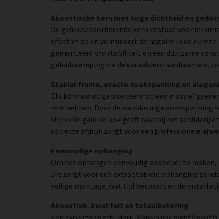
Akoestische kern met hoge dichtheid en gedo
De geluidsabsorberende kern bestaat voor minimaa
effectief op en vermindert de nagalm in de ruimte
gemonteerd om stabiliteit en een duurzame constr
geluidsdemping die de spraakverstaanbaarheid, co
Stabiel frame, exacte doekspanning en elegan
Elk bord wordt gemonteerd op een massief grenen
mm hebben. Door de nauwkeurige doekspanning beho
stijlvolle galerielook geeft waarbij het schilderij
correcte afdruk zorgt voor een professionele afwe
Eenvoudige ophanging
Om het ophangen eenvoudig en soepel te maken, zij
Dit zorgt voor een extra stabiele ophanging zonder
veilige montage, wat tijd bespaart en de installat
Akoestiek, kwaliteit en totaalbeleving
Een akoestisch schilderij
Watercolor night forest
is