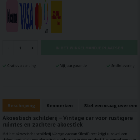
IN HET WINKELMANDJE PLAATSEN
-
+
Gratis verzending
Vijf jaar garantie
Snelle levering
Beschrijving
Kenmerken
Stel een vraag over een
Akoestisch schilderij – Vintage car voor rustigere
ruimtes en zachtere akoestiek
Met het akoestische schilderij
Vintage car
van SilentDirect krijgt u zowel een
stijlvol motief als een akoestische oplossing in één product. Het paneel wordt in