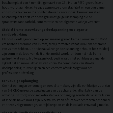
beschermplaat van 4 mm dik, gemaakt van CE-, M1- en PEFC-gecertificeerd
hout, wordt aan de achterzijde gemonteerd om stabiliteit en een duurzame
constructie te creëren. De combinatie van canvasdoek, kernmateriaal en
beschermplaat zorgt voor een gelijkmatige geluidsdemping die de
spraakverstaanbaarheid, concentratie en het algemene welzijn verbetert.
Stabiel frame, nauwkeurige doekspanning en elegante
randbedrukking
Elk bord wordt gemonteerd op een massief grenen frame. Formaten tot 70×50
cm hebben een frame van 15 mm, terwijl formaten vanaf 90×60 cm een frame
van 20 mm hebben. Door de nauwkeurige doekspanning behoudt het schilderij
zijn vorm in de loop van de tijd. Het motief wordt rondom het hele frame
gedrukt, wat een stijlvolle galerielook geeft waarbij het schilderij er vanaf de
zijkant net zo mooi uitziet als van voren. De combinatie van strakke
doekspanning, zuivere lijnen en een correcte afdruk zorgt voor een
professionele afwerking.
Eenvoudige ophanging
Om het ophangen eenvoudig en soepel te maken, zijn alle schilderijen voorzien
van 6–8 CNC-gefreesde sleutelgaten aan de achterzijde, afhankelijk van de
afmeting. Dit zorgt voor een extra stabiele ophanging zonder dat er extra lijsten
of speciale haken nodig zijn. Meestal volstaan één of twee schroeven per paneel
voor een veilige montage, wat tijd bespaart en de installatie eenvoudig maakt.
Akoestiek, kwaliteit en totaalbeleving