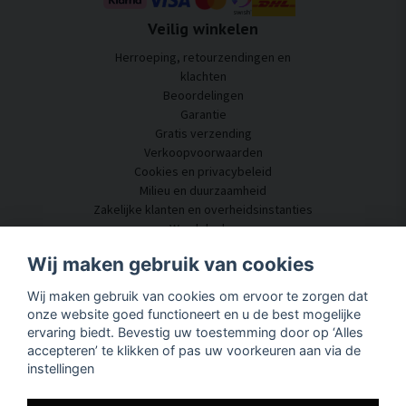
Veilig winkelen
Herroeping, retourzendingen en
klachten
Beoordelingen
Garantie
Gratis verzending
Verkoopvoorwaarden
Cookies en privacybeleid
Milieu en duurzaamheid
Zakelijke klanten en overheidsinstanties
Word dealer
Enkele van onze klanten
Wij maken gebruik van cookies
Klantenservice
Wij maken gebruik van cookies om ervoor te zorgen dat
Neem contact met ons op
onze website goed functioneert en u de best mogelijke
Akoestisch advies
ervaring biedt. Bevestig uw toestemming door op ‘Alles
Montage en installatie
accepteren’ te klikken of pas uw voorkeuren aan via de
Vragen en antwoorden
instellingen
Kennisportaal
Levertijd