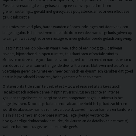
Zweden vervaardigd en is gebaseerd op een canvaspaneel met een
grenenhouten lijst, gevuld met gerecyclede polyestercellen voor een effectieve
geluidsabsorptie.
In ruimtes met veel glas, harde wanden of open indelingen ontstaat vaak een
lange nagalm. Het paneel vermindert dit door een deel van de geluidsgolven op
te vangen, wat zorgt voor een rustigere, meer gebalanceerde geluidsomgeving.
Plaats het paneel op plekken waar u veel echo of een hoog geluidsniveau
ervaart, bijvoorbeeld in open ruimtes, thuiskantoren of sociale ruimtes.
Motieven in deze categorie komen vooral goed tot hun recht in ruimtes waar u
een doordachte en samenhangende sfeer wilt creëren. Motieven met auto's en
voertuigen geven de ruimte een meer technisch en dynamisch karakter dat goed
past in bijvoorbeeld kantoren, hobbykamers of tienerkamers.
Ontwerp dat de ruimte verbetert – zowel visueel als akoestisch
Het akoestisch actieve paneel helpt het verschil tussen zachte en intense
geluiden te egaliseren en zorgt voor een aangenamer geluidsniveau in het
dagelijks leven. Door de gebalanceerde absorptie klinkt het geluid zachter en
wordt de akoestiek van de ruimte verbeterd, zowel in woonkamers en kantoren
als in slaapkamers en openbare ruimtes. Tegelijkertijd versterkt de
hoogwaardige druktechniek het licht, de kleuren en de details van het motief,
wat een harmonieus gevoel in de ruimte geeft.