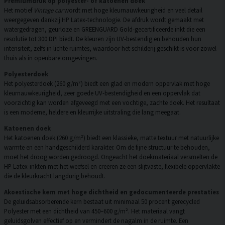
Premiumdruk op polyester- of katoenen doek
Het motief
Vintage car
wordt met hoge kleurnauwkeurigheid en veel detail
weergegeven dankzij HP Latex-technologie. De afdruk wordt gemaakt met
watergedragen, geurloze en GREENGUARD Gold-gecertificeerde inkt die een
resolutie tot 300 DPI biedt. De kleuren zijn UV-bestendig en behouden hun
intensiteit, zelfs in lichte ruimtes, waardoor het schilderij geschikt is voor zowel
thuis als in openbare omgevingen.
Polyesterdoek
Het polyesterdoek (260 g/m²) biedt een glad en modern oppervlak met hoge
kleurnauwkeurigheid, zeer goede UV-bestendigheid en een oppervlak dat
voorzichtig kan worden afgeveegd met een vochtige, zachte doek. Het resultaat
is een moderne, heldere en kleurrijke uitstraling die lang meegaat.
Katoenen doek
Het katoenen doek (260 g/m²) biedt een klassieke, matte textuur met natuurlijke
warmte en een handgeschilderd karakter. Om de fijne structuur te behouden,
moet het droog worden gedroogd. Ongeacht het doekmateriaal versmelten de
HP Latex-inkten met het weefsel en creëren ze een slijtvaste, flexibele oppervlakte
die de kleurkracht langdurig behoudt.
Akoestische kern met hoge dichtheid en gedocumenteerde prestaties
De geluidsabsorberende kern bestaat uit minimaal 50 procent gerecycled
Polyester met een dichtheid van 450–600 g/m². Het materiaal vangt
geluidsgolven effectief op en vermindert de nagalm in de ruimte. Een