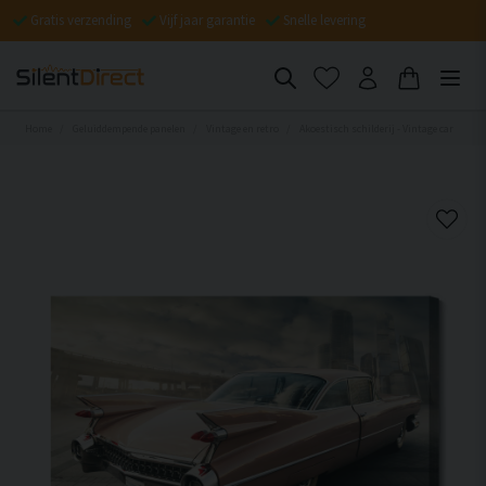
Gratis verzending
Vijf jaar garantie
Snelle levering
Home
Geluiddempende panelen
Vintage en retro
Akoestisch schilderij - Vintage car