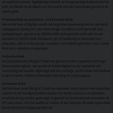
en openbare ruimtes. Tegelijkertijd versterkt de hoogwaardige druktechniek het
licht, de kleuren en de details van het motief, wat een harmonieus gevoel in de
ruimte geeft.
Premiumdruk op polyester- of katoenen doek
Het motief View of Big Ben wordt met hoge kleurnauwkeurigheid en veel detail
weergegeven dankzij HP Latex-technologie. De afdruk wordt gemaakt met
watergedragen, geurloze en GREENGUARD Gold-gecertificeerde inkt die een
resolutie tot 300 DPI biedt. De kleuren zijn UV-bestendig en behouden hun
intensiteit, zelfs in lichte ruimtes, waardoor het schilderij geschikt is voor zowel
thuis als in openbare omgevingen.
Polyesterdoek
Het polyesterdoek (260 g/m²) biedt een glad en modern oppervlak met hoge
kleurnauwkeurigheid, zeer goede UV-bestendigheid en een oppervlak dat
voorzichtig kan worden afgeveegd met een vochtige, zachte doek. Het resultaat
is een moderne, heldere en kleurrijke uitstraling die lang meegaat.
Katoenen doek
Het katoenen doek (260 g/m²) biedt een klassieke, matte textuur met natuurlijke
warmte en een handgeschilderd karakter. Om de fijne structuur te behouden,
moet het droog worden gedroogd. Ongeacht het doekmateriaal versmelten de
HP Latex-inkten met het weefsel en creëren ze een slijtvaste, flexibele oppervlakte
die de kleurkracht langdurig behoudt.