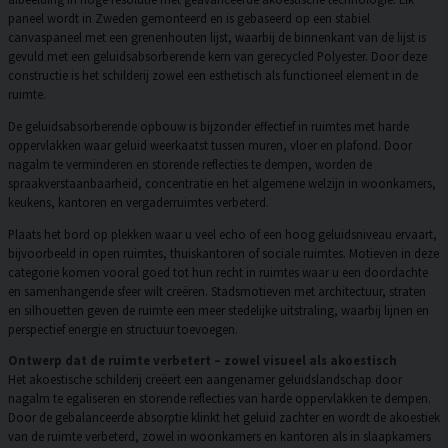
paneel wordt in Zweden gemonteerd en is gebaseerd op een stabiel
canvaspaneel met een grenenhouten lijst, waarbij de binnenkant van de lijst is
gevuld met een geluidsabsorberende kern van gerecycled Polyester. Door deze
constructie is het schilderij zowel een esthetisch als functioneel element in de
ruimte.
De geluidsabsorberende opbouw is bijzonder effectief in ruimtes met harde
oppervlakken waar geluid weerkaatst tussen muren, vloer en plafond. Door
nagalm te verminderen en storende reflecties te dempen, worden de
spraakverstaanbaarheid, concentratie en het algemene welzijn in woonkamers,
keukens, kantoren en vergaderruimtes verbeterd.
Plaats het bord op plekken waar u veel echo of een hoog geluidsniveau ervaart,
bijvoorbeeld in open ruimtes, thuiskantoren of sociale ruimtes. Motieven in deze
categorie komen vooral goed tot hun recht in ruimtes waar u een doordachte
en samenhangende sfeer wilt creëren. Stadsmotieven met architectuur, straten
en silhouetten geven de ruimte een meer stedelijke uitstraling, waarbij lijnen en
perspectief energie en structuur toevoegen.
Ontwerp dat de ruimte verbetert – zowel visueel als akoestisch
Het akoestische schilderij creëert een aangenamer geluidslandschap door
nagalm te egaliseren en storende reflecties van harde oppervlakken te dempen.
Door de gebalanceerde absorptie klinkt het geluid zachter en wordt de akoestiek
van de ruimte verbeterd, zowel in woonkamers en kantoren als in slaapkamers