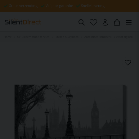
Gratis verzending
Vijf jaar garantie
Snelle levering
Home
Geluiddempende panelen
Steden & Skylines
Akoestisch schilderij - View of big ben