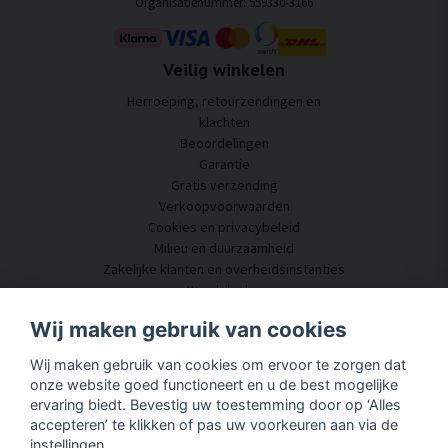
Organisatienummer: 559330-3166
Veilig winkelen
Herroeping, retourzendingen en
klachten
Beoordelingen
Garantie
Gratis verzending
Verkoopvoorwaarden
Cookies en privacybeleid
Milieu en duurzaamheid
Zakelijke klanten en overheidsinstanties
Word dealer
Enkele van onze klanten
Wij maken gebruik van cookies
Klantenservice
Wij maken gebruik van cookies om ervoor te zorgen dat
Neem contact met ons op
onze website goed functioneert en u de best mogelijke
Akoestisch advies
ervaring biedt. Bevestig uw toestemming door op ‘Alles
Montage en installatie
accepteren’ te klikken of pas uw voorkeuren aan via de
Vragen en antwoorden
instellingen