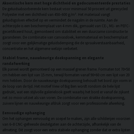
Akoestische kern met hoge dichtheid en gedocumenteerde prestaties
De geluidsabsorberende kern bestaat voor minimaal 50 procent uit gerecycled
Polyester met een dichtheid van 450–600 g/m². Het materiaal vangt
geluidsgolven effectief op en vermindert de nagalm in de ruimte. Aan de
achterzijde is een beschermplaat van 4 mm dik, gemaakt van CE-, M1- en PEFC-
gecertificeerd hout, gemonteerd om stabiliteit en een duurzame constructie te
garanderen. De combinatie van canvasdoek, kernmateriaal en beschermplaat
zorgt voor een gelijkmatige geluidsdemping die de spraakverstaanbaarheid,
concentratie en het algemene welzijn verbetert.
Stabiel frame, nauwkeurige doekspanning en elegante
randafwerking
Elk paneel wordt gemonteerd op een massief grenen frame. Formaten tot 70×50
cm hebben een lijst van 15 mm, terwijl formaten vanaf 90×60 cm een lijst van 20
mm hebben. Door de nauwkeurige doekspanning behoudt het bord zijn vorm in
de loop van de tijd. Het motief View of Big Ben wordt rondom de hele lijst
gedrukt, wat een stijlvolle galerielook geeft waarbij het bord er vanaf de zijkant
net zo mooi uitziet als van voren. De combinatie van strakke doekspanning,
zuivere lijnen en nauwkeurige afdruk zorgt voor een professionele afwerking.
Eenvoudige ophanging
Om het ophangen eenvoudig en soepel te maken, zijn alle schilderijen voorzien
van 6–8 CNC-gefreesde sleutelgaten aan de achterzijde, afhankelijk van de
afmeting. Dit zorgt voor een extra stabiele ophanging zonder dat er extra lijsten