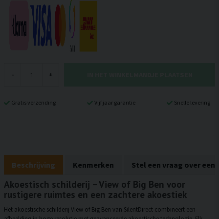
IN HET WINKELMANDJE PLAATSEN
-
+
Gratis verzending
Vijf jaar garantie
Snelle levering
Beschrijving
Kenmerken
Stel een vraag over een
Akoestisch schilderij – View of Big Ben voor
rustigere ruimtes en een zachtere akoestiek
Het akoestische schilderij View of Big Ben van SilentDirect combineert een
afbeelding in hoge resolutie met geavanceerde akoestische technologie. Elk