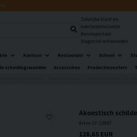
ring
Zakelijke klant en
overheidsinstantie
Kennisportaal
Vragen en antwoorden
trie
Kantoor
Restaurant
School
St
e scheidingswanden
Accessoires
Productmonsters
Geluiddempende panelen
Bloemen en planten
Akoestisch schilderij - Up clo
Akoestisch schilde
Artnr:
CF-13997
128,65 EUR