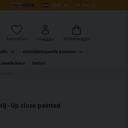
udio
Geluiddempende panelen
Tweede keus
Outlet
se painted
rij - Up close painted