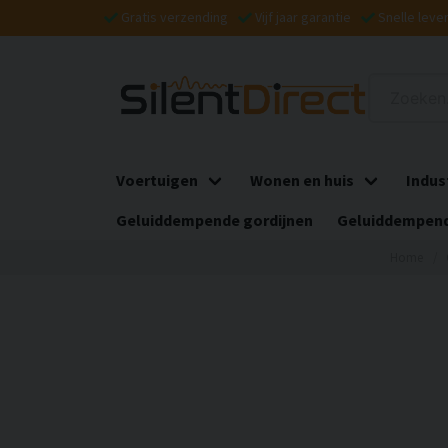
Gratis verzending
Vijf jaar garantie
Snelle leve
Voertuigen
Wonen en huis
Indus
Geluiddempende gordijnen
Geluiddempend
Home