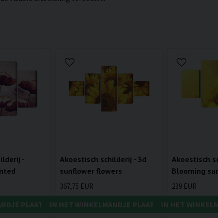
lderij -
Akoestisch schilderij - 3d
Akoestisch sch
inted
sunflower flowers
Blooming sun
367,75 EUR
239 EUR
ANDJE PLAATSEN
IN HET WINKELMANDJE PLAATSEN
IN HET WINKEL