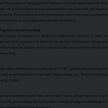
l 50 procent uit gerecycled Polyester met een dichtheid van 450
. Aan de achterzijde is een beschermplaat van 4 mm dik, gemaakt v
structie. De combinatie van canvasdoek, kernmateriaal en besche
ncentratie en het algemene welzijn verbetert.
elegante randafwerking
n frame. Formaten tot 70×50 cm hebben een lijst van 15 mm, ter
 het bord zijn vorm in de loop van de tijd. Het motief
Up close p
ord er vanaf de zijkant net zo mooi uitziet als van voren. De comb
afwerking.
n alle schilderijen voorzien van 6–8 CNC-gefreesde sleutelgaten 
 dat er extra lijsten of speciale haken nodig zijn. Meestal volsta
oudig maakt.
r dan een wanddecoratie. Het vermindert echo, zorgt voor een zac
 functie, gecertificeerde materialen, hoogwaardige bedrukking en
e visuele uitstraling verbetert.