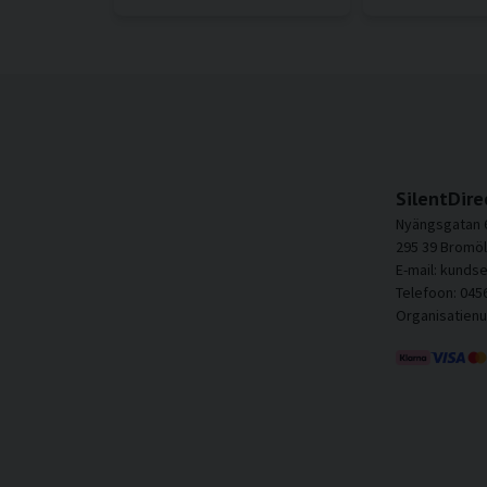
SilentDire
Nyängsgatan 
295 39 Bromöl
E-mail: kunds
Telefoon: 045
Organisatien