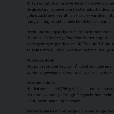
Ontwerp dat de ruimte verbetert – zowel visuee
De akoestisch actieve constructie helpt harde ech
geluid zachter en wordt de akoestiek van de ruimt
hoogwaardige druktechniek het licht, de kleuren en
Premiumdruk op polyester- of katoenen doek
Het motief
Up close painted
wordt met hoge kleur
watergedragen, geurloze en GREENGUARD Gold-gecer
zelfs in lichte ruimtes, waardoor het schilderij ge
Polyesterdoek
Het polyesterdoek (260 g/m²) biedt een glad en 
worden afgeveegd met een vochtige, zachte doek. H
Katoenen doek
Het katoenen doek (260 g/m²) biedt een klassieke
het droog worden gedroogd. Ongeacht het doekmate
kleurkracht langdurig behoudt.
Akoestische kern met hoge dichtheid en gedo