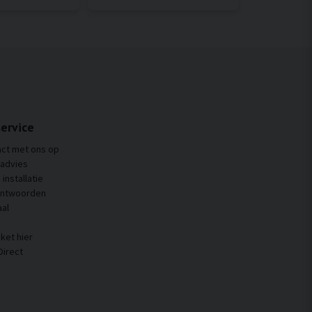
ervice
ct met ons op
 advies
installatie
antwoorden
al
ket hier
Direct