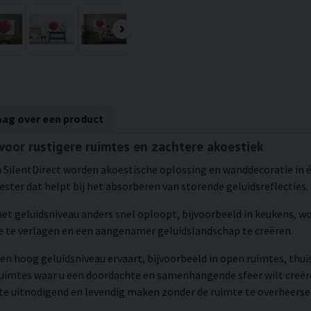
aag over een product
 voor rustigere ruimtes en zachtere akoestiek
 SilentDirect worden akoestische oplossing en wanddecoratie in éé
ster dat helpt bij het absorberen van storende geluidsreflecties.
 het geluidsniveau anders snel oploopt, bijvoorbeeld in keukens,
te verlagen en een aangenamer geluidslandschap te creëren.
en hoog geluidsniveau ervaart, bijvoorbeeld in open ruimtes, thui
ruimtes waar u een doordachte en samenhangende sfeer wilt creë
mte uitnodigend en levendig maken zonder de ruimte te overheerse