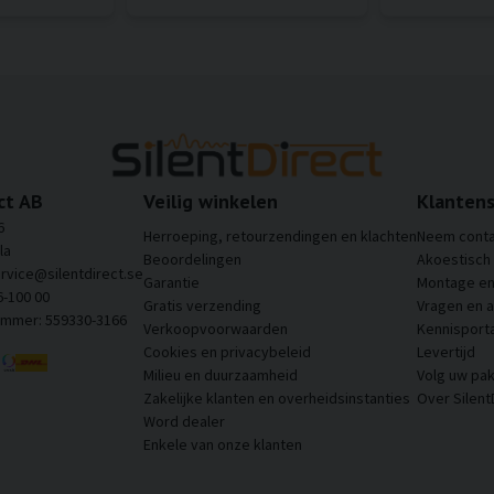
ct AB
Veilig winkelen
Klantens
6
Herroeping, retourzendingen en klachten
Neem conta
la
Beoordelingen
Akoestisch
ervice@silentdirect.se
Garantie
Montage en 
6-100 00
Gratis verzending
Vragen en 
ummer: 559330-3166
Verkoopvoorwaarden
Kennisporta
Cookies en privacybeleid
Levertijd
Milieu en duurzaamheid
Volg uw pak
Zakelijke klanten en overheidsinstanties
Over Silent
Word dealer
Enkele van onze klanten