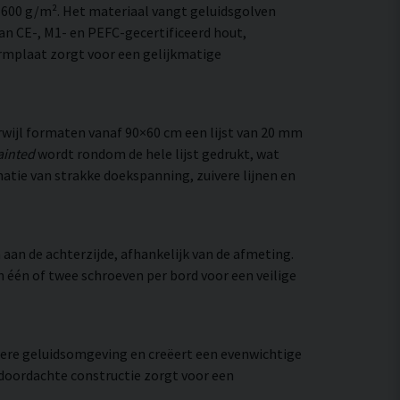
–600 g/m². Het materiaal vangt geluidsgolven
an CE-, M1- en PEFC-gecertificeerd hout,
rmplaat zorgt voor een gelijkmatige
wijl formaten vanaf 90×60 cm een lijst van 20 mm
ainted
wordt rondom de hele lijst gedrukt, wat
inatie van strakke doekspanning, zuivere lijnen en
aan de achterzijde, afhankelijk van de afmeting.
an één of twee schroeven per bord voor een veilige
htere geluidsomgeving en creëert een evenwichtige
 doordachte constructie zorgt voor een