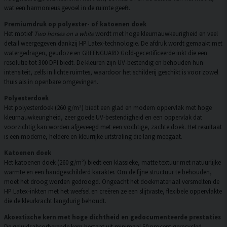
wat een harmonieus gevoel in de ruimte geeft.
Premiumdruk op polyester- of katoenen doek
Het motief
Two horses on a white
wordt met hoge kleurnauwkeurigheid en veel
detail weergegeven dankzij HP Latex-technologie. De afdruk wordt gemaakt met
watergedragen, geurloze en GREENGUARD Gold-gecertificeerde inkt die een
resolutie tot 300 DPI biedt. De kleuren zijn UV-bestendig en behouden hun
intensiteit, zelfs in lichte ruimtes, waardoor het schilderij geschikt is voor zowel
thuis als in openbare omgevingen.
Polyesterdoek
Het polyesterdoek (260 g/m²) biedt een glad en modern oppervlak met hoge
kleurnauwkeurigheid, zeer goede UV-bestendigheid en een oppervlak dat
voorzichtig kan worden afgeveegd met een vochtige, zachte doek. Het resultaat
is een moderne, heldere en kleurrijke uitstraling die lang meegaat.
Katoenen doek
Het katoenen doek (260 g/m²) biedt een klassieke, matte textuur met natuurlijke
warmte en een handgeschilderd karakter. Om de fijne structuur te behouden,
moet het droog worden gedroogd. Ongeacht het doekmateriaal versmelten de
HP Latex-inkten met het weefsel en creëren ze een slijtvaste, flexibele oppervlakte
die de kleurkracht langdurig behoudt.
Akoestische kern met hoge dichtheid en gedocumenteerde prestaties
De geluidsabsorberende kern bestaat uit minimaal 50 procent gerecycled