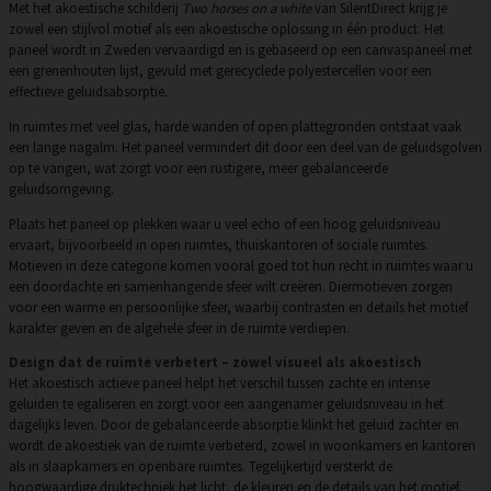
Met het akoestische schilderij
Two horses on a white
van SilentDirect krijg je
zowel een stijlvol motief als een akoestische oplossing in één product. Het
paneel wordt in Zweden vervaardigd en is gebaseerd op een canvaspaneel met
een grenenhouten lijst, gevuld met gerecyclede polyestercellen voor een
effectieve geluidsabsorptie.
In ruimtes met veel glas, harde wanden of open plattegronden ontstaat vaak
een lange nagalm. Het paneel vermindert dit door een deel van de geluidsgolven
op te vangen, wat zorgt voor een rustigere, meer gebalanceerde
geluidsomgeving.
Plaats het paneel op plekken waar u veel echo of een hoog geluidsniveau
ervaart, bijvoorbeeld in open ruimtes, thuiskantoren of sociale ruimtes.
Motieven in deze categorie komen vooral goed tot hun recht in ruimtes waar u
een doordachte en samenhangende sfeer wilt creëren. Diermotieven zorgen
voor een warme en persoonlijke sfeer, waarbij contrasten en details het motief
karakter geven en de algehele sfeer in de ruimte verdiepen.
Design dat de ruimte verbetert – zowel visueel als akoestisch
Het akoestisch actieve paneel helpt het verschil tussen zachte en intense
geluiden te egaliseren en zorgt voor een aangenamer geluidsniveau in het
dagelijks leven. Door de gebalanceerde absorptie klinkt het geluid zachter en
wordt de akoestiek van de ruimte verbeterd, zowel in woonkamers en kantoren
als in slaapkamers en openbare ruimtes. Tegelijkertijd versterkt de
hoogwaardige druktechniek het licht, de kleuren en de details van het motief,