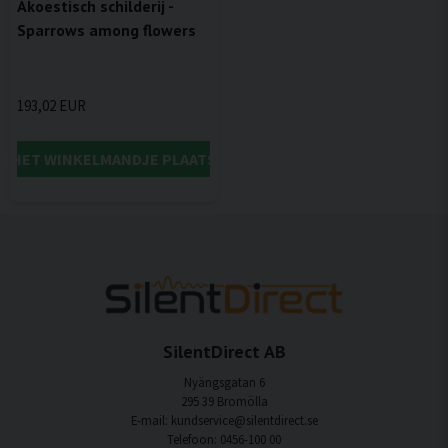
Akoestisch schilderij -
Sparrows among flowers
193,02 EUR
IN HET WINKELMANDJE PLAATSEN
SilentDirect AB
Nyängsgatan 6
295 39 Bromölla
E-mail: kundservice@silentdirect.se
Telefoon: 0456-100 00