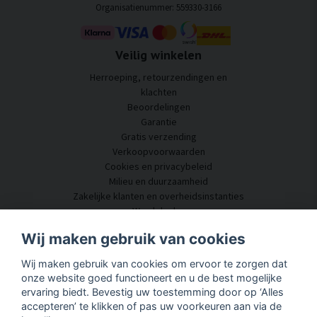
Organisatienummer: 559330-3166
Veilig winkelen
Herroeping, retourzendingen en
klachten
Beoordelingen
Garantie
Gratis verzending
Verkoopvoorwaarden
Cookies en privacybeleid
Milieu en duurzaamheid
Zakelijke klanten en overheidsinstanties
Word dealer
Enkele van onze klanten
Wij maken gebruik van cookies
Klantenservice
Wij maken gebruik van cookies om ervoor te zorgen dat
Neem contact met ons op
onze website goed functioneert en u de best mogelijke
Akoestisch advies
ervaring biedt. Bevestig uw toestemming door op ‘Alles
Montage en installatie
accepteren’ te klikken of pas uw voorkeuren aan via de
Vragen en antwoorden