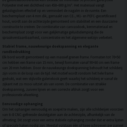
Polyester met een dichtheid van 450–600 g/m². Het materiaal vangt
geluidsgolven effectief op en vermindert de nagalm in de ruimte. Een
beschermplaat van 4 mm dik, gemaakt van CE-, M1- en PEFC-gecertificeerd
hout, wordt aan de achterzijde gemonteerd om stabiliteit en een duurzame
constructie te creëren. De combinatie van canvasdoek, kernmateriaal en
beschermplaat zorgt voor een gelijkmatige geluidsdemping die de
spraakverstaanbaarheid, concentratie en het algemene welzijn verbetert.
Stabiel frame, nauwkeurige doekspanning en elegante
randbedrukking
Elk bord wordt gemonteerd op een massief grenen frame. Formaten tot 70×50
cm hebben een frame van 15 mm, terwijl formaten vanaf 90×60 cm een frame
van 20 mm hebben. Door de nauwkeurige doekspanning behoudt het schilderij
zijn vorm in de loop van de tijd. Het motief wordt rondom het hele frame
gedrukt, wat een stijlvolle galerielook geeft waarbij het schilderij er vanaf de
zijkant net zo mooi uitziet als van voren. De combinatie van strakke
doekspanning, zuivere lijnen en een correcte afdruk zorgt voor een
professionele afwerking.
Eenvoudige ophanging
Om het ophangen eenvoudig en soepel te maken, zijn alle schilderijen voorzien
van 6–8 CNC-gefreesde sleutelgaten aan de achterzijde, afhankelijk van de
afmeting. Dit zorgt voor een extra stabiele ophanging zonder dat er extra lijsten
of speciale haken nodig zijn. Meestal volstaan één of twee schroeven per paneel