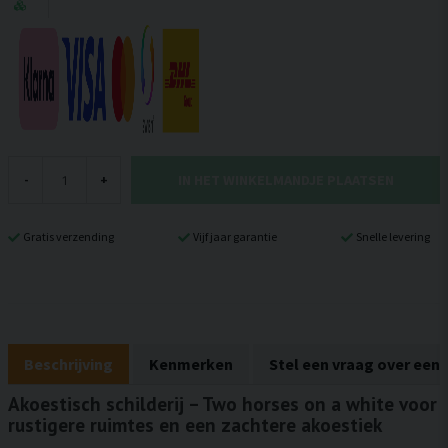
IN HET WINKELMANDJE PLAATSEN
-
+
Gratis verzending
Vijf jaar garantie
Snelle levering
Beschrijving
Kenmerken
Stel een vraag over een
Akoestisch schilderij – Two horses on a white voor
rustigere ruimtes en een zachtere akoestiek