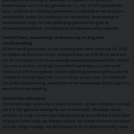
beschermplaat van 4 mm dik, gemaakt van CE-, M1- en PEFC-gecertificeerd
hout, wordt aan de achterzijde gemonteerd om stabiliteit en een duurzame
constructie te creëren. De combinatie van canvasdoek, kernmateriaal en
beschermplaat zorgt voor een gelijkmatige geluidsdemping die de
spraakverstaanbaarheid, concentratie en het algemene welzijn verbetert.
Stabiel frame, nauwkeurige doekspanning en elegante
randbedrukking
Elk bord wordt gemonteerd op een massief grenen frame. Formaten tot 70×50
cm hebben een frame van 15 mm, terwijl formaten vanaf 90×60 cm een frame
van 20 mm hebben. Door de nauwkeurige doekspanning behoudt het schilderij
zijn vorm in de loop van de tijd. Het motief Tower Bridge in Londen wordt
rondom het hele frame gedrukt, wat een stijlvolle galerielook geeft waarbij het
schilderij er vanaf de zijkant net zo mooi uitziet als van voren. De combinatie
van strakke doekspanning, zuivere lijnen en een nauwkeurige afdruk zorgt voor
een professionele afwerking.
Eenvoudige ophanging
Om het ophangen eenvoudig en soepel te maken, zijn alle schilderijen voorzien
van 6–8 CNC-gefreesde sleutelgaten aan de achterzijde, afhankelijk van de
afmeting. Dit zorgt voor een extra stabiele ophanging zonder dat er extra lijsten
of speciale haken nodig zijn. Meestal volstaan één of twee schroeven per paneel
voor een veilige montage, wat tijd bespaart en de installatie eenvoudig maakt.