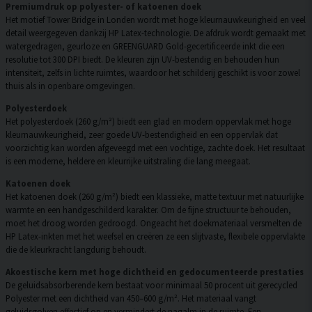
Premiumdruk op polyester- of katoenen doek
Het motief Tower Bridge in Londen wordt met hoge kleurnauwkeurigheid en veel
detail weergegeven dankzij HP Latex-technologie. De afdruk wordt gemaakt met
watergedragen, geurloze en GREENGUARD Gold-gecertificeerde inkt die een
resolutie tot 300 DPI biedt. De kleuren zijn UV-bestendig en behouden hun
intensiteit, zelfs in lichte ruimtes, waardoor het schilderij geschikt is voor zowel
thuis als in openbare omgevingen.
Polyesterdoek
Het polyesterdoek (260 g/m²) biedt een glad en modern oppervlak met hoge
kleurnauwkeurigheid, zeer goede UV-bestendigheid en een oppervlak dat
voorzichtig kan worden afgeveegd met een vochtige, zachte doek. Het resultaat
is een moderne, heldere en kleurrijke uitstraling die lang meegaat.
Katoenen doek
Het katoenen doek (260 g/m²) biedt een klassieke, matte textuur met natuurlijke
warmte en een handgeschilderd karakter. Om de fijne structuur te behouden,
moet het droog worden gedroogd. Ongeacht het doekmateriaal versmelten de
HP Latex-inkten met het weefsel en creëren ze een slijtvaste, flexibele oppervlakte
die de kleurkracht langdurig behoudt.
Akoestische kern met hoge dichtheid en gedocumenteerde prestaties
De geluidsabsorberende kern bestaat voor minimaal 50 procent uit gerecycled
Polyester met een dichtheid van 450–600 g/m². Het materiaal vangt
geluidsgolven effectief op en vermindert de nagalm in de ruimte. Een