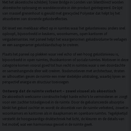
Met het akoestische schilderij Tower Bridge in Londen van SilentDirect worden
akoestische oplossing en wanddecoratie in één product geïntegreerd. De lijst
van massief grenenhout is gevuld met gerecycled Polyester dat helpt bij het
absorberen van storende geluidsreflecties.
Dit levert een merkbaar effect op in ruimtes waar het geluidsniveau anders snel
oploopt, bijvoorbeeld in keukens, woonkamers, open kantoren of
vergaderruimtes. Het paneel helpt het waargenomen geluidsvolume te verlagen
en een aangenamer geluidslandschap te creëren.
Plaats het paneel op plekken waar veel echo of een hoog geluidsniveau is,
bijvoorbeeld in open ruimtes, thuiskantoren of sociale ruimtes. Motieven in deze
categorie komen vooral goed tot hun recht in ruimtes waar u een doordachte
en samenhangende sfeer wilt creëren. Stadsmotieven met architectuur, straten
en silhouetten geven de ruimte een meer stedelijke uitstraling, waarbij lijnen en
perspectief energie en structuur toevoegen.
Ontwerp dat de ruimte verbetert – zowel visueel als akoestisch
De akoestisch werkzame constructie helpt harde echo's te verminderen en zorgt
voor een zachter totaalgevoel in de ruimte. Door de gebalanceerde absorptie
klinkt het geluid zachter en wordt de akoestiek van de ruimte verbeterd, zowel in
woonkamers en kantoren als in slaapkamers en openbare ruimtes. Tegelijkertijd
versterkt de hoogwaardige druktechniek het licht, de kleuren en de details van
het motief, wat een harmonieus gevoel in de ruimte geeft.