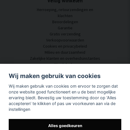
Veilig winkelen
Herroeping, retourzendingen en
klachten
Beoordelingen
Garantie
Gratis verzending
Verkoopvoorwaarden
Cookies en privacybeleid
Milieu en duurzaamheid
Zakelijke klanten en overheidsinstanties
Word dealer
Enkele van onze klanten
Wij maken gebruik van cookies
Klantenservice
Wij maken gebruik van cookies om ervoor te zorgen dat
Neem contact met ons op
onze website goed functioneert en u de best mogelijke
Akoestisch advies
ervaring biedt. Bevestig uw toestemming door op ‘Alles
Montage en installatie
accepteren’ te klikken of pas uw voorkeuren aan via de
Vragen en antwoorden
instellingen
Kennisportaal
Levertijd
Volg uw pakket hier
Alles goedkeuren
Over SilentDirect