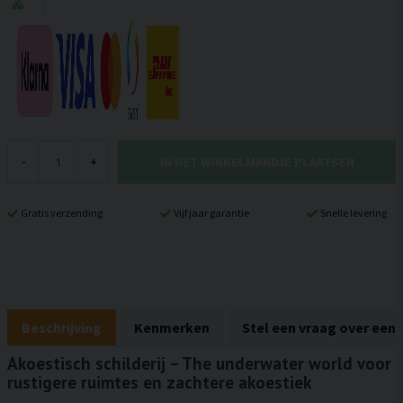
IN HET WINKELMANDJE PLAATSEN
-
+
Gratis verzending
Vijf jaar garantie
Snelle levering
Beschrijving
Kenmerken
Stel een vraag over een
Akoestisch schilderij – The underwater world voor
rustigere ruimtes en zachtere akoestiek