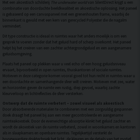
Met een akoestisch schilderij
The underwater world
van SilentDirect krijgt u een
combinatie van doordachte beeldkwaliteit en akoestische oplossing. Het paneel
is gebaseerd op een canvaspaneel met een grenenhouten frame, waarbij de
binnenkant is gevuld met een kern van gerecycled Polyester die de nagalm
vermindert.
Dit type constructie is ideaal in ruimtes waar het anders moeilijk is om een
gesprek te voeren zonder dat het geluid hard of scherp overkomt. Het paneel
helpt bij het creëren van een zachter achtergrondgeluid en een aangenamere
geluidsomgeving.
Plaats het paneel op plekken waar u veel echo of een hoog geluidsniveau
ervaart, bijvoorbeeld in open ruimtes, thuiskantoren of sociale ruimtes.
Motieven in deze categorie komen vooral goed tot hun recht in ruimtes waar u
een doordachte en samenhangende sfeer wilt creëren. Motieven met zee, water
en horizonten geven de ruimte een rustig, diep gevoel, waarbij zachte
kleurverloop en lichtreflecties de sfeer versterken.
Ontwerp dat de ruimte verbetert – zowel visueel als akoestisch
Door absorberende materialen te combineren met een zorgvuldig gespannen
doek draagt het paneel bij aan een meer gecontroleerde en aangename
ruimteakoestiek. Door de evenwichtige absorptie klinkt het geluid zachter en
wordt de akoestiek van de ruimte verbeterd, zowel in woonkamers en kantoren
als in slaapkamers en openbare ruimtes. Tegelijkertijd versterkt de
hoogwaardige druktechniek het licht, de kleuren en de details van het motief,