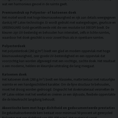
wat een harmonieus gevoel in de ruimte geeft.
Premiumdruk op Polyester- of katoenen doek
Het motief wordt met hoge kleurnauwkeurigheid en rijk aan details weergegeven
dankzij HP Latex-technologie. Er wordt gedrukt met watergedragen, geurloze en
GREENGUARD Gold-gecertificeerde inkt die een resolutie tot 300 DPI biedt. De
kleuren zijn UV-bestendig en behouden hun intensiteit, zelfs in lichte ruimtes,
waardoor het doek geschikt is voor zowel thuis als in openbare ruimtes.
Polyesterdoek
Het polyesterdoek (260 g/m²) biedt een glad en modern oppervlak met hoge
kleurnauwkeurigheid, zeer goede UV-bestendigheid en een oppervlak dat
voorzichtig kan worden afgeveegd met een vochtige, zachte doek. Het resultaat
is een moderne, heldere en kleurrijke uitstraling die lang meegaat.
Katoenen doek
Het katoenen doek (260 g/m²) biedt een klassieke, matte textuur met natuurlijke
warmte en een handgeschilderd karakter. Om de fijne structuur te behouden,
moet het droog worden gedroogd. Ongeacht het doekmateriaal versmelten de
HP Latex-inkten met het weefsel en creëren ze een slijtvaste, flexibele oppervlakte
die de kleurkracht langdurig behoudt.
Akoestische kern met hoge dichtheid en gedocumenteerde prestaties
De geluidsabsorberende kern bestaat voor minimaal 50 procent uit gerecycled
Polyester met een dichtheid van 450–600 g/m². Het materiaal vangt