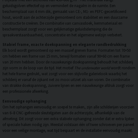
geluidsgolven effectief op en vermindert de nagalm in de ruimte. Een
beschermplaat van 4 mm dik, gemaakt van CE-, M1- en PEFC-gecertificeerd
hout, wordt aan de achterzijde gemonteerd om stabiliteit en een duurzame
constructie te creëren. De combinatie van canvasdoek, kernmateriaal en
beschermplaat zorgt voor een gelijkmatige geluidsdemping die de
spraakverstaanbaarheid, concentratie en het algemene welzijn verbetert.
Stabiel frame, exacte doekspanning en elegante randbedrukking
Elk bord wordt gemonteerd op een massief grenen frame. Formaten tot 70×50
cm hebben een frame van 15 mm, terwijl formaten vanaf 90×60 cm een frame
van 20 mm hebben. Door de nauwkeurige doekspanning behoudt het schilderij
zijn vorm in de loop van de tijd. Het motief
The underwater world
wordt rondom
het hele frame gedrukt, wat zorgt voor een stijlvolle galerielook waarbij het
schilderij er vanaf de zijkant net zo mooi uitziet als van voren. De combinatie
van strakke doekspanning, zuivere lijnen en een nauwkeurige afdruk zorgt voor
een professionele afwerking.
Eenvoudige ophanging
Om het ophangen eenvoudig en soepel te maken, zijn alle schilderijen voorzien
van 6–8 CNC-gefreesde sleutelgaten aan de achterzijde, afhankelijk van de
afmeting. Dit zorgt voor een extra stabiele ophanging zonder dat er extra lijsten
of speciale haken nodig zijn. Meestal volstaan één of twee schroeven per paneel
voor een veilige montage, wat tijd bespaart en de installatie eenvoudig maakt.