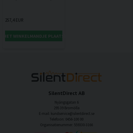
257,4 EUR
IN HET WINKELMANDJE PLAATSEN
SilentDirect AB
Nyängsgatan 6
295 39 Bromölla
E-mail: kundservice@silentdirect.se
Telefoon: 0456-100 00
Organisatienummer: 559330-3166