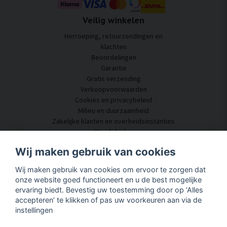
Veilig winkelen
Herroeping, retourzendingen en
klachten
Beoordelingen
Garantie
Gratis verzending
Verkoopvoorwaarden
Cookies en privacybeleid
Milieu en duurzaamheid
Zakelijke klanten en overheidsinstanties
Word dealer
Enkele van onze klanten
Wij maken gebruik van cookies
Klantenservice
Wij maken gebruik van cookies om ervoor te zorgen dat
Neem contact met ons op
onze website goed functioneert en u de best mogelijke
Akoestisch advies
ervaring biedt. Bevestig uw toestemming door op ‘Alles
Montage en installatie
accepteren’ te klikken of pas uw voorkeuren aan via de
Vragen en antwoorden
instellingen
Kennisportaal
Levertijd