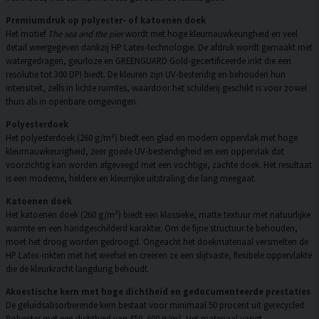
Premiumdruk op polyester- of katoenen doek
Het motief
The sea and the pier
wordt met hoge kleurnauwkeurigheid en veel
detail weergegeven dankzij HP Latex-technologie. De afdruk wordt gemaakt met
watergedragen, geurloze en GREENGUARD Gold-gecertificeerde inkt die een
resolutie tot 300 DPI biedt. De kleuren zijn UV-bestendig en behouden hun
intensiteit, zelfs in lichte ruimtes, waardoor het schilderij geschikt is voor zowel
thuis als in openbare omgevingen.
Polyesterdoek
Het polyesterdoek (260 g/m²) biedt een glad en modern oppervlak met hoge
kleurnauwkeurigheid, zeer goede UV-bestendigheid en een oppervlak dat
voorzichtig kan worden afgeveegd met een vochtige, zachte doek. Het resultaat
is een moderne, heldere en kleurrijke uitstraling die lang meegaat.
Katoenen doek
Het katoenen doek (260 g/m²) biedt een klassieke, matte textuur met natuurlijke
warmte en een handgeschilderd karakter. Om de fijne structuur te behouden,
moet het droog worden gedroogd. Ongeacht het doekmateriaal versmelten de
HP Latex-inkten met het weefsel en creëren ze een slijtvaste, flexibele oppervlakte
die de kleurkracht langdurig behoudt.
Akoestische kern met hoge dichtheid en gedocumenteerde prestaties
De geluidsabsorberende kern bestaat voor minimaal 50 procent uit gerecycled
Polyester met een dichtheid van 450–600 g/m². Het materiaal vangt