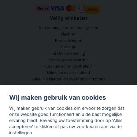
Veilig winkelen
Herroeping, retourzendingen en
klachten
Beoordelingen
Garantie
Gratis verzending
Verkoopvoorwaarden
Cookies en privacybeleid
Milieu en duurzaamheid
Zakelijke klanten en overheidsinstanties
Word dealer
Enkele van onze klanten
Wij maken gebruik van cookies
Klantenservice
Wij maken gebruik van cookies om ervoor te zorgen dat
Neem contact met ons op
onze website goed functioneert en u de best mogelijke
Akoestisch advies
ervaring biedt. Bevestig uw toestemming door op ‘Alles
Montage en installatie
accepteren’ te klikken of pas uw voorkeuren aan via de
Vragen en antwoorden
instellingen
Kennisportaal