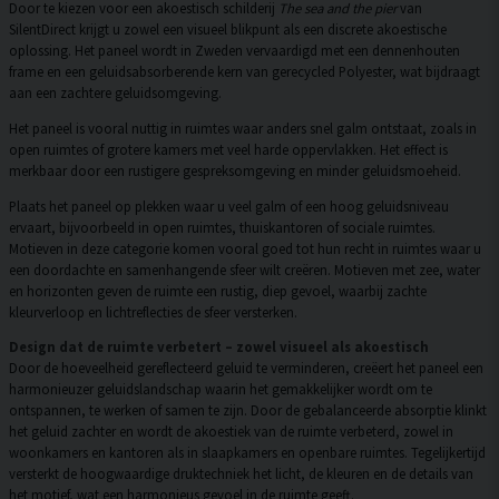
Door te kiezen voor een akoestisch schilderij
The sea and the pier
van
SilentDirect krijgt u zowel een visueel blikpunt als een discrete akoestische
oplossing. Het paneel wordt in Zweden vervaardigd met een dennenhouten
frame en een geluidsabsorberende kern van gerecycled Polyester, wat bijdraagt
aan een zachtere geluidsomgeving.
Het paneel is vooral nuttig in ruimtes waar anders snel galm ontstaat, zoals in
open ruimtes of grotere kamers met veel harde oppervlakken. Het effect is
merkbaar door een rustigere gespreksomgeving en minder geluidsmoeheid.
Plaats het paneel op plekken waar u veel galm of een hoog geluidsniveau
ervaart, bijvoorbeeld in open ruimtes, thuiskantoren of sociale ruimtes.
Motieven in deze categorie komen vooral goed tot hun recht in ruimtes waar u
een doordachte en samenhangende sfeer wilt creëren. Motieven met zee, water
en horizonten geven de ruimte een rustig, diep gevoel, waarbij zachte
kleurverloop en lichtreflecties de sfeer versterken.
Design dat de ruimte verbetert – zowel visueel als akoestisch
Door de hoeveelheid gereflecteerd geluid te verminderen, creëert het paneel een
harmonieuzer geluidslandschap waarin het gemakkelijker wordt om te
ontspannen, te werken of samen te zijn. Door de gebalanceerde absorptie klinkt
het geluid zachter en wordt de akoestiek van de ruimte verbeterd, zowel in
woonkamers en kantoren als in slaapkamers en openbare ruimtes. Tegelijkertijd
versterkt de hoogwaardige druktechniek het licht, de kleuren en de details van
het motief, wat een harmonieus gevoel in de ruimte geeft.