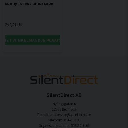
sunny forest landscape
257,4 EUR
IN HET WINKELMANDJE PLAATSEN
SilentDirect AB
Nyängsgatan 6
295 39 Bromölla
E-mail: kundservice@silentdirect.se
Telefoon: 0456-100 00
Organisatienummer: 559330-3166