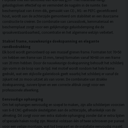
geluidsgolven effectief op en vermindert de nagalm in de ruimte. Een
beschermplaat van 4 mm dik, gemaakt van CE-, M1- en PEFC-gecertificeerd
hout, wordt aan de achterzijde gemonteerd om stabiliteit en een duurzame
constructie te creëren. De combinatie van canvasdoek, kernmateriaal en
beschermplaat zorgt voor een gelijkmatige geluidsdemping die de
spraakverstaanbaarheid, concentratie en het algemene welzijn verbetert.
Stabiel frame, nauwkeurige doekspanning en elegante
randbedrukking
Elk bord wordt gemonteerd op een massief grenen frame. Formaten tot 70×50
cm hebben een frame van 15 mm, terwijl formaten vanaf 90×60 cm een frame
van 20 mm hebben. Door de nauwkeurige doekspanning behoudt het schilderij
zijn vorm in de loop van de tijd. Het motief wordt rondom het hele frame
gedrukt, wat een stijlvolle galerielook geeft waarbij het schilderij er vanaf de
zijkant net zo mooi uitziet als van voren. De combinatie van strakke
doekspanning, zuivere lijnen en een correcte afdruk zorgt voor een
professionele afwerking.
Eenvoudige ophanging
Om het ophangen eenvoudig en soepel te maken, zijn alle schilderijen voorzien
van 6–8 CNC-gefreesde sleutelgaten aan de achterzijde, afhankelijk van de
afmeting. Dit zorgt voor een extra stabiele ophanging zonder dat er extra lijsten
of speciale haken nodig zijn. Meestal volstaan één of twee schroeven per paneel
voor een veilige montage, wat tijd bespaart en de installatie eenvoudig maakt.