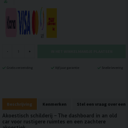
IN HET WINKELMANDJE PLAATSEN
-
+
Gratis verzending
Vijf jaar garantie
Snelle levering
Beschrijving
Kenmerken
Stel een vraag over een
Akoestisch schilderij – The dashboard in an old
car voor rustigere ruimtes en een zachtere
akoestiek