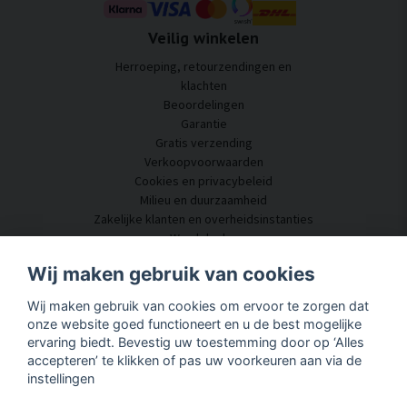
Veilig winkelen
Herroeping, retourzendingen en
klachten
Beoordelingen
Garantie
Gratis verzending
Verkoopvoorwaarden
Cookies en privacybeleid
Milieu en duurzaamheid
Zakelijke klanten en overheidsinstanties
Word dealer
Enkele van onze klanten
Wij maken gebruik van cookies
Klantenservice
Wij maken gebruik van cookies om ervoor te zorgen dat
Neem contact met ons op
onze website goed functioneert en u de best mogelijke
Akoestisch advies
ervaring biedt. Bevestig uw toestemming door op ‘Alles
Montage en installatie
accepteren’ te klikken of pas uw voorkeuren aan via de
Vragen en antwoorden
instellingen
Kennisportaal
Levertijd