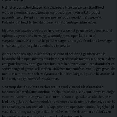
Met het akoestische schilderij
The dashboard in an old car
van SilentDirect
worden akoestische oplossing en wanddecoratie in één enkel product
gecombineerd. De lijst van massief grenenhout is gevuld met gerecycled
Polyester dat helpt bij het absorberen van storende geluidsreflecties.
Dit levert een merkbaar effect op in ruimtes waar het geluidsniveau anders snel
oploopt, bijvoorbeeld in keukens, woonkamers, open kantoren of
vergaderruimtes. Het paneel helpt het waargenomen geluidsvolume te verlagen
en een aangenamer geluidslandschap te creëren.
Plaats het paneel op plekken waar veel echo of een hoog geluidsniveau is,
bijvoorbeeld in open ruimtes, thuiskantoren of sociale ruimtes. Motieven in deze
categorie komen vooral goed tot hun recht in ruimtes waar u een doordacht en
samenhangend gevoel wilt creëren. Motieven met auto's en voertuigen geven de
ruimte een meer technisch en dynamisch karakter dat goed past in bijvoorbeeld
kantoren, hobbykamers of tienerkamers.
Ontwerp dat de ruimte verbetert – zowel visueel als akoestisch
De akoestisch werkzame constructie helpt harde echo's te verminderen en zorgt
voor een zachter totaalgevoel in de ruimte. Door de gebalanceerde absorptie
klinkt het geluid zachter en wordt de akoestiek van de ruimte verbeterd, zowel in
woonkamers en kantoren als in slaapkamers en openbare ruimtes. Tegelijkertijd
versterkt de hoogwaardige druktechniek het licht, de kleuren en de details van
het motief, wat een harmonieus gevoel in de ruimte geeft.