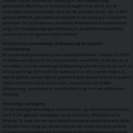
Polyester met een dichtheid van 450–600 g/m². Het materiaal vangt
geluidsgolven effectief op en vermindert de nagalm in de ruimte. Aan de
achterzijde is een beschermplaat van 4 mm dik, gemaakt van CE-, M1- en PEFC-
gecertificeerd hout, gemonteerd om stabiliteit en een duurzame constructie te
garanderen. De combinatie van canvasdoek, kernmateriaal en beschermplaat
zorgt voor een gelijkmatige geluidsdemping die de spraakverstaanbaarheid,
concentratie en het algemene welzijn verbetert.
Stabiel frame, nauwkeurige doekspanning en elegante
randafwerking
Elk paneel wordt gemonteerd op een massief grenen frame. Formaten tot 70×50
cm hebben een lijst van 15 mm, terwijl formaten vanaf 90×60 cm een lijst van 20
mm hebben. Door de nauwkeurige doekspanning behoudt het bord zijn vorm in
de loop van de tijd. Het motief
The dashboard in an old car
wordt rondom de
hele lijst gedrukt, wat een stijlvolle galerielook geeft waarbij het bord er vanaf de
zijkant net zo mooi uitziet als van voren. De combinatie van strakke
doekspanning, zuivere lijnen en correcte afdruk zorgt voor een professionele
afwerking.
Eenvoudige ophanging
Om het ophangen eenvoudig en soepel te maken, zijn alle schilderijen voorzien
van 6–8 CNC-gefreesde sleutelgaten aan de achterzijde, afhankelijk van de
afmeting. Dit zorgt voor een extra stabiele ophanging zonder dat er extra lijsten
of speciale haken nodig zijn. Meestal volstaan één of twee schroeven per bord
voor een veilige montage, wat tijd bespaart en de installatie eenvoudig maakt.