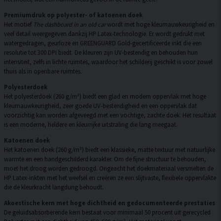
Premiumdruk op polyester- of katoenen doek
Het motief
The dashboard in an old car
wordt met hoge kleurnauwkeurigheid en
veel detail weergegeven dankzij HP Latex-technologie. Er wordt gedrukt met
watergedragen, geurloze en GREENGUARD Gold-gecertificeerde inkt die een
resolutie tot 300 DPI biedt. De kleuren zijn UV-bestendig en behouden hun
intensiteit, zelfs in lichte ruimtes, waardoor het schilderij geschikt is voor zowel
thuis als in openbare ruimtes.
Polyesterdoek
Het polyesterdoek (260 g/m²) biedt een glad en modern oppervlak met hoge
kleurnauwkeurigheid, zeer goede UV-bestendigheid en een oppervlak dat
voorzichtig kan worden afgeveegd met een vochtige, zachte doek. Het resultaat
is een moderne, heldere en kleurrijke uitstraling die lang meegaat.
Katoenen doek
Het katoenen doek (260 g/m²) biedt een klassieke, matte textuur met natuurlijke
warmte en een handgeschilderd karakter. Om de fijne structuur te behouden,
moet het droog worden gedroogd. Ongeacht het doekmateriaal versmelten de
HP Latex-inkten met het weefsel en creëren ze een slijtvaste, flexibele oppervlakte
die de kleurkracht langdurig behoudt.
Akoestische kern met hoge dichtheid en gedocumenteerde prestaties
De geluidsabsorberende kern bestaat voor minimaal 50 procent uit gerecycled