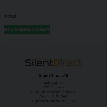
239 EUR
IN HET WINKELMANDJE PLAATSEN
SilentDirect AB
Nyängsgatan 6
295 39 Bromölla
E-mail: kundservice@silentdirect.se
Telefoon: 0456-100 00
Organisatienummer: 559330-3166