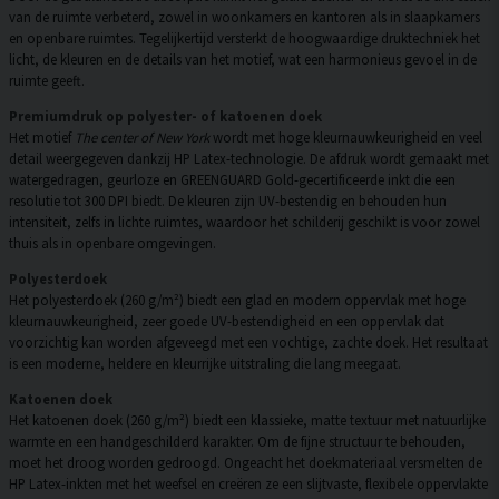
van de ruimte verbeterd, zowel in woonkamers en kantoren als in slaapkamers
en openbare ruimtes. Tegelijkertijd versterkt de hoogwaardige druktechniek het
licht, de kleuren en de details van het motief, wat een harmonieus gevoel in de
ruimte geeft.
Premiumdruk op polyester- of katoenen doek
Het motief
The center of New York
wordt met hoge kleurnauwkeurigheid en veel
detail weergegeven dankzij HP Latex-technologie. De afdruk wordt gemaakt met
watergedragen, geurloze en GREENGUARD Gold-gecertificeerde inkt die een
resolutie tot 300 DPI biedt. De kleuren zijn UV-bestendig en behouden hun
intensiteit, zelfs in lichte ruimtes, waardoor het schilderij geschikt is voor zowel
thuis als in openbare omgevingen.
Polyesterdoek
Het polyesterdoek (260 g/m²) biedt een glad en modern oppervlak met hoge
kleurnauwkeurigheid, zeer goede UV-bestendigheid en een oppervlak dat
voorzichtig kan worden afgeveegd met een vochtige, zachte doek. Het resultaat
is een moderne, heldere en kleurrijke uitstraling die lang meegaat.
Katoenen doek
Het katoenen doek (260 g/m²) biedt een klassieke, matte textuur met natuurlijke
warmte en een handgeschilderd karakter. Om de fijne structuur te behouden,
moet het droog worden gedroogd. Ongeacht het doekmateriaal versmelten de
HP Latex-inkten met het weefsel en creëren ze een slijtvaste, flexibele oppervlakte