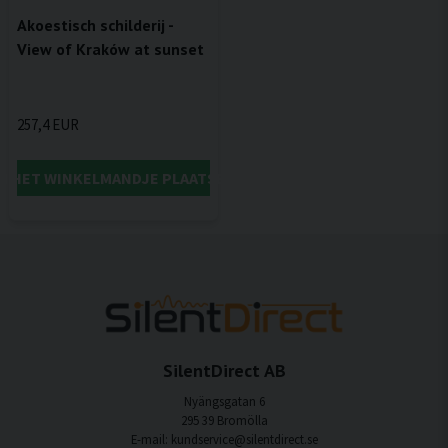
Akoestisch schilderij -
View of Kraków at sunset
257,4 EUR
IN HET WINKELMANDJE PLAATSEN
SilentDirect AB
Nyängsgatan 6
295 39 Bromölla
E-mail: kundservice@silentdirect.se