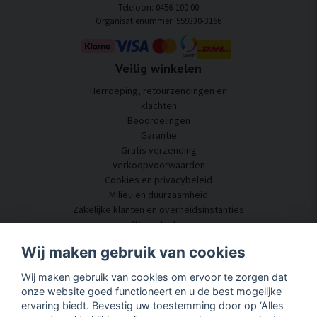
Telefoon: 0456-100 00
Organisatienummer: 559330-3166
Veilig winkelen
Herroeping, retourzendingen en
klachten
Beoordelingen
Garantie
Gratis verzending
Verkoopvoorwaarden
Cookies en privacybeleid
Milieu en duurzaamheid
Zakelijke klanten en overheidsinstanties
Word dealer
Enkele van onze klanten
Wij maken gebruik van cookies
Klantenservice
Wij maken gebruik van cookies om ervoor te zorgen dat
Neem contact met ons op
onze website goed functioneert en u de best mogelijke
Akoestisch advies
ervaring biedt. Bevestig uw toestemming door op ‘Alles
Montage en installatie