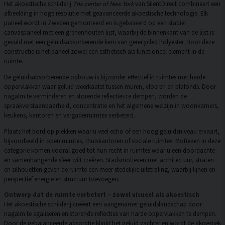
Het akoestische schilderij
The center of New York
van SilentDirect combineert een
afbeelding in hoge resolutie met geavanceerde akoestische technologie. Elk
paneel wordt in Zweden gemonteerd en is gebaseerd op een stabiel
canvaspaneel met een grenenhouten lijst, waarbij de binnenkant van de lijst is
gevuld met een geluidsabsorberende kern van gerecycled Polyester. Door deze
constructie is het paneel zowel een esthetisch als functioneel element in de
ruimte.
De geluidsabsorberende opbouw is bijzonder effectief in ruimtes met harde
oppervlakken waar geluid weerkaatst tussen muren, vloeren en plafonds. Door
nagalm te verminderen en storende reflecties te dempen, worden de
spraakverstaanbaarheid, concentratie en het algemene welzijn in woonkamers,
keukens, kantoren en vergaderruimtes verbeterd.
Plaats het bord op plekken waar u veel echo of een hoog geluidsniveau ervaart,
bijvoorbeeld in open ruimtes, thuiskantoren of sociale ruimtes. Motieven in deze
categorie komen vooral goed tot hun recht in ruimtes waar u een doordachte
en samenhangende sfeer wilt creëren. Stadsmotieven met architectuur, straten
en silhouetten geven de ruimte een meer stedelijke uitstraling, waarbij lijnen en
perspectief energie en structuur toevoegen.
Ontwerp dat de ruimte verbetert – zowel visueel als akoestisch
Het akoestische schilderij creëert een aangenamer geluidslandschap door
nagalm te egaliseren en storende reflecties van harde oppervlakken te dempen.
Door de gebalanceerde absorptie klinkt het geluid zachter en wordt de akoestiek