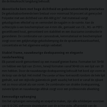
die de kleurkracht langdurig behoudt.
Akoestische kern met hoge dichtheid en gedocumenteerde prestaties
De geluidsabsorberende kern bestaat voor minimaal 50 procent uit gerecycled
Polyester met een dichtheid van 450–600 g/m². Het materiaal vangt
geluidsgolven effectief op en vermindert de nagalm in de ruimte. Aan de
achterzijde is een beschermplaat van 4 mm dik, gemaakt van CE-, M1- en PEFC-
gecertificeerd hout, gemonteerd om stabiliteit en een duurzame constructie te
garanderen. De combinatie van canvasdoek, kernmateriaal en beschermplaat
zorgt voor een gelijkmatige geluidsdemping die de spraakverstaanbaarheid,
concentratie en het algemene welzijn verbetert.
Stabiel frame, nauwkeurige doekspanning en elegante
randafwerking
Elk paneel wordt gemonteerd op een massief grenen frame. Formaten tot 70×50
cm hebben een lijst van 15 mm, terwijl formaten vanaf 90×60 cm een lijst van 20
mm hebben. Door de nauwkeurige doekspanning behoudt het bord zijn vorm in
de loop van de tijd. Het motief
The center of New York
wordt rondom de hele lijst
gedrukt, wat een stijlvolle galerielook geeft waarbij het bord er vanaf de zijkant
net zo mooi uitziet als van voren. De combinatie van strakke doekspanning,
zuivere lijnen en nauwkeurige afdruk zorgt voor een professionele afwerking.
Eenvoudige ophanging
Om het ophangen eenvoudig en soepel te maken, zijn alle schilderijen voorzien
van 6–8 CNC-gefreesde sleutelgaten aan de achterzijde, afhankelijk van de