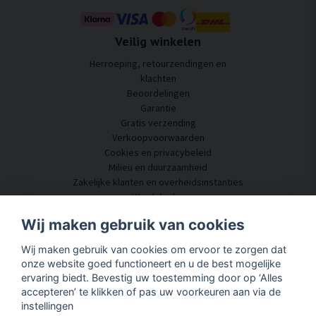
Veilig winkelen
Herroeping, retourzendingen en
klachten
Beoordelingen
Garantie
Gratis verzending
Verkoopvoorwaarden
Cookies en privacybeleid
Milieu en duurzaamheid
Zakelijke klanten en overheidsinstanties
Word dealer
Enkele van onze klanten
Wij maken gebruik van cookies
Klantenservice
Wij maken gebruik van cookies om ervoor te zorgen dat
Neem contact met ons op
onze website goed functioneert en u de best mogelijke
Akoestisch advies
ervaring biedt. Bevestig uw toestemming door op ‘Alles
Montage en installatie
accepteren’ te klikken of pas uw voorkeuren aan via de
Vragen en antwoorden
instellingen
Kennisportaal