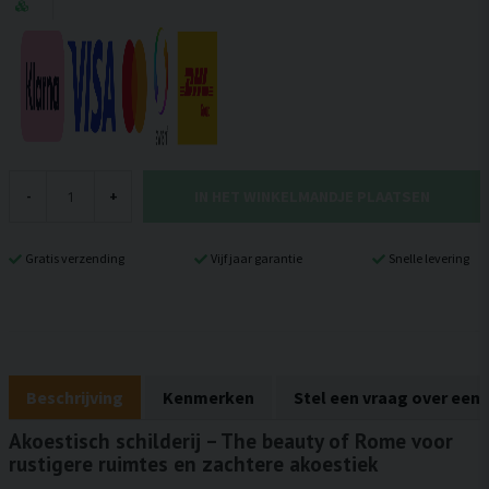
IN HET WINKELMANDJE PLAATSEN
-
+
Gratis verzending
Vijf jaar garantie
Snelle levering
Beschrijving
Kenmerken
Stel een vraag over een
Akoestisch schilderij – The beauty of Rome voor
rustigere ruimtes en zachtere akoestiek