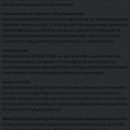
wat een harmonieus gevoel in de ruimte geeft.
Premiumdruk op Polyester- of katoenen doek
Het motief wordt met hoge kleurnauwkeurigheid en rijk aan details weergegeven
dankzij HP Latex-technologie. Er wordt gedrukt met watergedragen, geurloze en
GREENGUARD Gold-gecertificeerde inkt die een resolutie tot 300 DPI biedt. De
kleuren zijn UV-bestendig en behouden hun intensiteit, zelfs in lichte ruimtes,
waardoor het doek geschikt is voor zowel thuis als in openbare ruimtes.
Polyesterdoek
Het polyesterdoek (260 g/m²) biedt een glad en modern oppervlak met hoge
kleurnauwkeurigheid, zeer goede UV-bestendigheid en een oppervlak dat
voorzichtig kan worden afgeveegd met een vochtige, zachte doek. Het resultaat
is een moderne, heldere en kleurrijke uitstraling die lang meegaat.
Katoenen doek
Het katoenen doek (260 g/m²) biedt een klassieke, matte textuur met natuurlijke
warmte en een handgeschilderd karakter. Om de fijne structuur te behouden,
moet het droog worden gedroogd. Ongeacht het doekmateriaal versmelten de
HP Latex-inkten met het weefsel en creëren ze een slijtvaste, flexibele oppervlakte
die de kleurkracht langdurig behoudt.
Akoestische kern met hoge dichtheid en gedocumenteerde prestaties
De geluidsabsorberende kern bestaat voor minimaal 50 procent uit gerecycled
Polyester met een dichtheid van 450–600 g/m². Het materiaal vangt