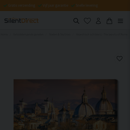
Gratis verzending
Vijf jaar garantie
Snelle levering
Home
Geluiddempende panelen
Steden & Skylines
Akoestisch schilderij - The beauty of Rome