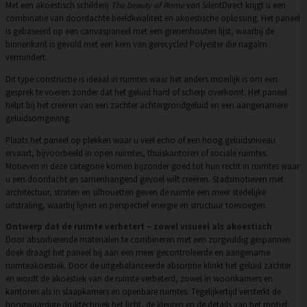
Met een akoestisch schilderij
The beauty of Rome
van SilentDirect krijgt u een
combinatie van doordachte beeldkwaliteit en akoestische oplossing. Het paneel
is gebaseerd op een canvaspaneel met een grenenhouten lijst, waarbij de
binnenkant is gevuld met een kern van gerecycled Polyester die nagalm
vermindert.
Dit type constructie is ideaal in ruimtes waar het anders moeilijk is om een
gesprek te voeren zonder dat het geluid hard of scherp overkomt. Het paneel
helpt bij het creëren van een zachter achtergrondgeluid en een aangenamere
geluidsomgeving.
Plaats het paneel op plekken waar u veel echo of een hoog geluidsniveau
ervaart, bijvoorbeeld in open ruimtes, thuiskantoren of sociale ruimtes.
Motieven in deze categorie komen bijzonder goed tot hun recht in ruimtes waar
u een doordacht en samenhangend gevoel wilt creëren. Stadsmotieven met
architectuur, straten en silhouetten geven de ruimte een meer stedelijke
uitstraling, waarbij lijnen en perspectief energie en structuur toevoegen.
Ontwerp dat de ruimte verbetert – zowel visueel als akoestisch
Door absorberende materialen te combineren met een zorgvuldig gespannen
doek draagt het paneel bij aan een meer gecontroleerde en aangename
ruimteakoestiek. Door de uitgebalanceerde absorptie klinkt het geluid zachter
en wordt de akoestiek van de ruimte verbeterd, zowel in woonkamers en
kantoren als in slaapkamers en openbare ruimtes. Tegelijkertijd versterkt de
hoogwaardige druktechniek het licht, de kleuren en de details van het motief,