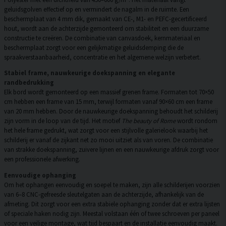
geluidsgolven effectief op en vermindert de nagalm in de ruimte. Een
beschermplaat van 4 mm dik, gemaakt van CE-, M1- en PEFC-gecertificeerd
hout, wordt aan de achterzijde gemonteerd om stabiliteit en een duurzame
constructie te creëren. De combinatie van canvasdoek, kernmateriaal en
beschermplaat zorgt voor een gelijkmatige geluidsdemping die de
spraakverstaanbaarheid, concentratie en het algemene welzijn verbetert.
Stabiel frame, nauwkeurige doekspanning en elegante
randbedrukking
Elk bord wordt gemonteerd op een massief grenen frame. Formaten tot 70×50
cm hebben een frame van 15 mm, terwijl formaten vanaf 90×60 cm een frame
van 20 mm hebben. Door de nauwkeurige doekspanning behoudt het schilderij
zijn vorm in de loop van de tijd. Het motief
The beauty of Rome
wordt rondom
het hele frame gedrukt, wat zorgt voor een stijlvolle galerielook waarbij het
schilderij er vanaf de zijkant net zo mooi uitziet als van voren. De combinatie
van strakke doekspanning, zuivere lijnen en een nauwkeurige afdruk zorgt voor
een professionele afwerking.
Eenvoudige ophanging
Om het ophangen eenvoudig en soepel te maken, zijn alle schilderijen voorzien
van 6–8 CNC-gefreesde sleutelgaten aan de achterzijde, afhankelijk van de
afmeting. Dit zorgt voor een extra stabiele ophanging zonder dat er extra lijsten
of speciale haken nodig zijn. Meestal volstaan één of twee schroeven per paneel
voor een veilige montage, wat tijd bespaart en de installatie eenvoudig maakt.