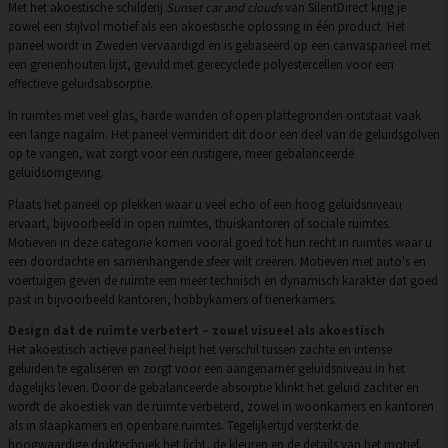
Met het akoestische schilderij
Sunset car and clouds
van SilentDirect krijg je
zowel een stijlvol motief als een akoestische oplossing in één product. Het
paneel wordt in Zweden vervaardigd en is gebaseerd op een canvaspaneel met
een grenenhouten lijst, gevuld met gerecyclede polyestercellen voor een
effectieve geluidsabsorptie.
In ruimtes met veel glas, harde wanden of open plattegronden ontstaat vaak
een lange nagalm. Het paneel vermindert dit door een deel van de geluidsgolven
op te vangen, wat zorgt voor een rustigere, meer gebalanceerde
geluidsomgeving.
Plaats het paneel op plekken waar u veel echo of een hoog geluidsniveau
ervaart, bijvoorbeeld in open ruimtes, thuiskantoren of sociale ruimtes.
Motieven in deze categorie komen vooral goed tot hun recht in ruimtes waar u
een doordachte en samenhangende sfeer wilt creëren. Motieven met auto's en
voertuigen geven de ruimte een meer technisch en dynamisch karakter dat goed
past in bijvoorbeeld kantoren, hobbykamers of tienerkamers.
Design dat de ruimte verbetert – zowel visueel als akoestisch
Het akoestisch actieve paneel helpt het verschil tussen zachte en intense
geluiden te egaliseren en zorgt voor een aangenamer geluidsniveau in het
dagelijks leven. Door de gebalanceerde absorptie klinkt het geluid zachter en
wordt de akoestiek van de ruimte verbeterd, zowel in woonkamers en kantoren
als in slaapkamers en openbare ruimtes. Tegelijkertijd versterkt de
hoogwaardige druktechniek het licht, de kleuren en de details van het motief,