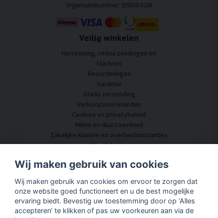
Organisatienummer: 559330-3166
Veilig winkelen
Herroeping, retourzendingen en
klachten
Beoordelingen
Garantie
Gratis verzending
Verkoopvoorwaarden
Cookies en privacybeleid
Milieu en duurzaamheid
Zakelijke klanten en overheidsinstanties
Word dealer
Enkele van onze klanten
Wij maken gebruik van cookies
Klantenservice
Wij maken gebruik van cookies om ervoor te zorgen dat
Neem contact met ons op
onze website goed functioneert en u de best mogelijke
Akoestisch advies
ervaring biedt. Bevestig uw toestemming door op ‘Alles
Montage en installatie
accepteren’ te klikken of pas uw voorkeuren aan via de
Vragen en antwoorden