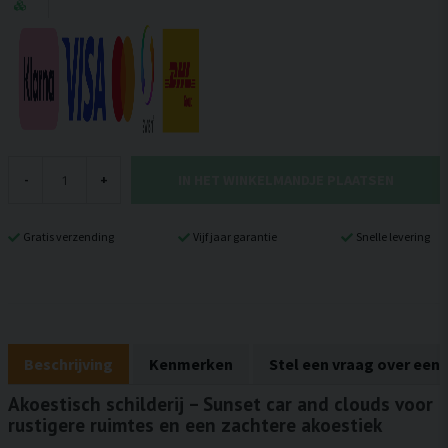
IN HET WINKELMANDJE PLAATSEN
-
+
Gratis verzending
Vijf jaar garantie
Snelle levering
Beschrijving
Kenmerken
Stel een vraag over een
Akoestisch schilderij – Sunset car and clouds voor
rustigere ruimtes en een zachtere akoestiek