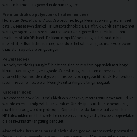
wat een harmonieus gevoel in de ruimte geeft.
Premiumdruk op polyester- of katoenen doek
Het motief
Sunset car and clouds
wordt met hoge kleurnauwkeurigheid en veel
detail weergegeven dankzij HP Latex-technologie. De afdruk wordt gemaakt met
watergedragen, geurloze en GREENGUARD Gold-gecertificeerde inkt die een
resolutie tot 300 DPI biedt. De kleuren zijn UV-bestendig en behouden hun
intensiteit, zelfs in lichte ruimtes, waardoor het schilderij geschikt is voor zowel
thuis als in openbare omgevingen.
Polyesterdoek
Het polyesterdoek (260 g/m²) biedt een glad en modern oppervlak met hoge
kleurnauwkeurigheid, zeer goede UV-bestendigheid en een oppervlak dat
voorzichtig kan worden afgeveegd met een vochtige, zachte doek. Het resultaat
is een moderne, heldere en kleurrijke uitstraling die lang meegaat.
Katoenen doek
Het katoenen doek (260 g/m²) biedt een klassieke, matte textuur met natuurlijke
warmte en een handgeschilderd karakter. Om de fijne structuur te behouden,
moet het droog worden gedroogd. Ongeacht het doekmateriaal versmelten de
HP Latex-inkten met het weefsel en creëren ze een slijtvaste, flexibele oppervlakte
die de kleurkracht langdurig behoudt.
Akoestische kern met hoge dichtheid en gedocumenteerde prestaties
De geluidsabsorberende kern bestaat voor minimaal 50 procent uit gerecycled