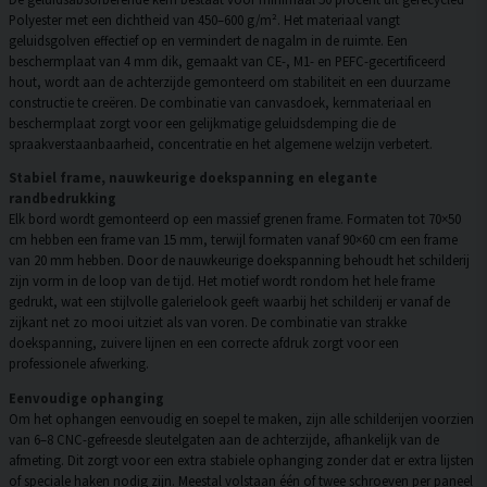
Polyester met een dichtheid van 450–600 g/m². Het materiaal vangt
geluidsgolven effectief op en vermindert de nagalm in de ruimte. Een
beschermplaat van 4 mm dik, gemaakt van CE-, M1- en PEFC-gecertificeerd
hout, wordt aan de achterzijde gemonteerd om stabiliteit en een duurzame
constructie te creëren. De combinatie van canvasdoek, kernmateriaal en
beschermplaat zorgt voor een gelijkmatige geluidsdemping die de
spraakverstaanbaarheid, concentratie en het algemene welzijn verbetert.
Stabiel frame, nauwkeurige doekspanning en elegante
randbedrukking
Elk bord wordt gemonteerd op een massief grenen frame. Formaten tot 70×50
cm hebben een frame van 15 mm, terwijl formaten vanaf 90×60 cm een frame
van 20 mm hebben. Door de nauwkeurige doekspanning behoudt het schilderij
zijn vorm in de loop van de tijd. Het motief wordt rondom het hele frame
gedrukt, wat een stijlvolle galerielook geeft waarbij het schilderij er vanaf de
zijkant net zo mooi uitziet als van voren. De combinatie van strakke
doekspanning, zuivere lijnen en een correcte afdruk zorgt voor een
professionele afwerking.
Eenvoudige ophanging
Om het ophangen eenvoudig en soepel te maken, zijn alle schilderijen voorzien
van 6–8 CNC-gefreesde sleutelgaten aan de achterzijde, afhankelijk van de
afmeting. Dit zorgt voor een extra stabiele ophanging zonder dat er extra lijsten
of speciale haken nodig zijn. Meestal volstaan één of twee schroeven per paneel