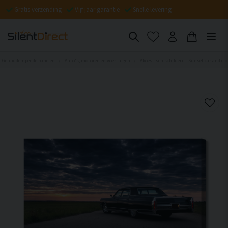
Gratis verzending
Vijf jaar garantie
Snelle levering
Geluiddempende panelen
Auto's, motoren en voertuigen
Akoestisch schilderij - Sunset car and cl