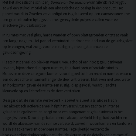
Met het akoestische schilderij
Sunrise on the seashore
van SilentDirect krijgt u
zowel een stijlvol motief als een akoestische oplossing in één product. Het
paneel wordt in Zweden vervaardigd en is gebaseerd op een canvaspaneel met
een grenenhouten lijst, gevuld met gerecyclede polyestercellen voor een
effectieve geluidsabsorptie.
In ruimtes met veel glas, harde wanden of open plattegronden ontstaat vaak
een lange nagalm. Het paneel vermindert dit door een deel van de geluidsgolven
op te vangen, wat zorgt voor een rustigere, meer gebalanceerde
geluidsomgeving.
Plaats het paneel op plekken waar u veel echo of een hoog geluidsniveau
ervaart, bijvoorbeeld in open ruimtes, thuiskantoren of sociale ruimtes.
Motieven in deze categorie komen vooral goed tot hun recht in ruimtes waar u
een doordachte en samenhangende sfeer wilt creëren. Motieven met zee, water
en horizonten geven de ruimte een rustig, diep gevoel, waarbij zachte
kleurverloop en lichtreflecties de sfeer versterken.
Design dat de ruimte verbetert – zowel visueel als akoestisch
Het akoestisch actieve paneel helpt het verschil tussen zachte en intense
geluiden te egaliseren en zorgt voor een aangenamer geluidsniveau in het
dagelijks leven. Door de gebalanceerde absorptie klinkt het geluid zachter en
wordt de akoestiek van de ruimte verbeterd, zowel in woonkamers en kantoren
als in slaapkamers en openbare ruimtes. Tegelijkertijd versterkt de
hoogwaardige druktechniek het licht, de kleuren en de details van het motief,