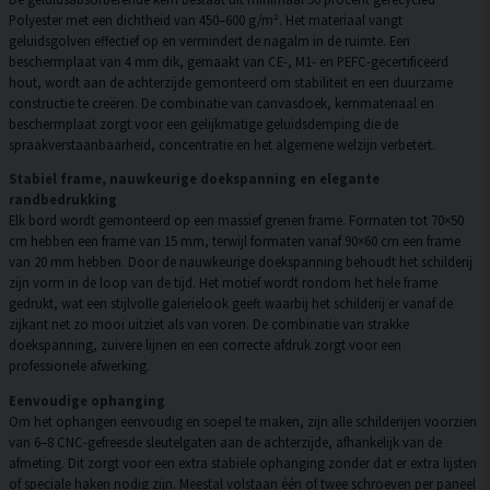
Polyester met een dichtheid van 450–600 g/m². Het materiaal vangt
geluidsgolven effectief op en vermindert de nagalm in de ruimte. Een
beschermplaat van 4 mm dik, gemaakt van CE-, M1- en PEFC-gecertificeerd
hout, wordt aan de achterzijde gemonteerd om stabiliteit en een duurzame
constructie te creëren. De combinatie van canvasdoek, kernmateriaal en
beschermplaat zorgt voor een gelijkmatige geluidsdemping die de
spraakverstaanbaarheid, concentratie en het algemene welzijn verbetert.
Stabiel frame, nauwkeurige doekspanning en elegante
randbedrukking
Elk bord wordt gemonteerd op een massief grenen frame. Formaten tot 70×50
cm hebben een frame van 15 mm, terwijl formaten vanaf 90×60 cm een frame
van 20 mm hebben. Door de nauwkeurige doekspanning behoudt het schilderij
zijn vorm in de loop van de tijd. Het motief wordt rondom het hele frame
gedrukt, wat een stijlvolle galerielook geeft waarbij het schilderij er vanaf de
zijkant net zo mooi uitziet als van voren. De combinatie van strakke
doekspanning, zuivere lijnen en een correcte afdruk zorgt voor een
professionele afwerking.
Eenvoudige ophanging
Om het ophangen eenvoudig en soepel te maken, zijn alle schilderijen voorzien
van 6–8 CNC-gefreesde sleutelgaten aan de achterzijde, afhankelijk van de
afmeting. Dit zorgt voor een extra stabiele ophanging zonder dat er extra lijsten
of speciale haken nodig zijn. Meestal volstaan één of twee schroeven per paneel