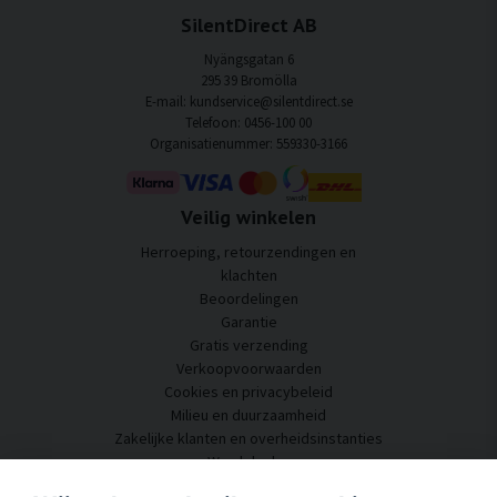
SilentDirect AB
Nyängsgatan 6
295 39 Bromölla
E-mail: kundservice@silentdirect.se
Telefoon: 0456-100 00
Organisatienummer: 559330-3166
Veilig winkelen
Herroeping, retourzendingen en
klachten
Beoordelingen
Garantie
Gratis verzending
Verkoopvoorwaarden
Cookies en privacybeleid
Milieu en duurzaamheid
Zakelijke klanten en overheidsinstanties
Word dealer
Enkele van onze klanten