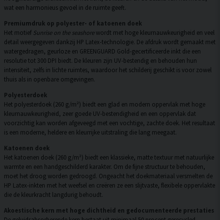
wat een harmonieus gevoel in de ruimte geeft.
Premiumdruk op polyester- of katoenen doek
Het motief
Sunrise on the seashore
wordt met hoge kleurnauwkeurigheid en veel
detail weergegeven dankzij HP Latex-technologie. De afdruk wordt gemaakt met
watergedragen, geurloze en GREENGUARD Gold-gecertificeerde inkt die een
resolutie tot 300 DPI biedt. De kleuren zijn UV-bestendig en behouden hun
intensiteit, zelfs in lichte ruimtes, waardoor het schilderij geschikt is voor zowel
thuis als in openbare omgevingen.
Polyesterdoek
Het polyesterdoek (260 g/m²) biedt een glad en modern oppervlak met hoge
kleurnauwkeurigheid, zeer goede UV-bestendigheid en een oppervlak dat
voorzichtig kan worden afgeveegd met een vochtige, zachte doek. Het resultaat
is een moderne, heldere en kleurrijke uitstraling die lang meegaat.
Katoenen doek
Het katoenen doek (260 g/m²) biedt een klassieke, matte textuur met natuurlijke
warmte en een handgeschilderd karakter. Om de fijne structuur te behouden,
moet het droog worden gedroogd. Ongeacht het doekmateriaal versmelten de
HP Latex-inkten met het weefsel en creëren ze een slijtvaste, flexibele oppervlakte
die de kleurkracht langdurig behoudt.
Akoestische kern met hoge dichtheid en gedocumenteerde prestaties
De geluidsabsorberende kern bestaat uit minimaal 50 procent gerecycled