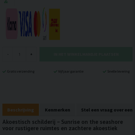
IN HET WINKELMANDJE PLAATSEN
-
+
Gratis verzending
Vijf jaar garantie
Snelle levering
Beschrijving
Kenmerken
Stel een vraag over een
Akoestisch schilderij – Sunrise on the seashore
voor rustigere ruimtes en zachtere akoestiek