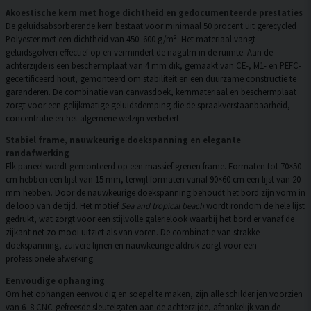
Akoestische kern met hoge dichtheid en gedocumenteerde prestaties
De geluidsabsorberende kern bestaat voor minimaal 50 procent uit gerecycled
Polyester met een dichtheid van 450–600 g/m². Het materiaal vangt
geluidsgolven effectief op en vermindert de nagalm in de ruimte. Aan de
achterzijde is een beschermplaat van 4 mm dik, gemaakt van CE-, M1- en PEFC-
gecertificeerd hout, gemonteerd om stabiliteit en een duurzame constructie te
garanderen. De combinatie van canvasdoek, kernmateriaal en beschermplaat
zorgt voor een gelijkmatige geluidsdemping die de spraakverstaanbaarheid,
concentratie en het algemene welzijn verbetert.
Stabiel frame, nauwkeurige doekspanning en elegante
randafwerking
Elk paneel wordt gemonteerd op een massief grenen frame. Formaten tot 70×50
cm hebben een lijst van 15 mm, terwijl formaten vanaf 90×60 cm een lijst van 20
mm hebben. Door de nauwkeurige doekspanning behoudt het bord zijn vorm in
de loop van de tijd. Het motief
Sea and tropical beach
wordt rondom de hele lijst
gedrukt, wat zorgt voor een stijlvolle galerielook waarbij het bord er vanaf de
zijkant net zo mooi uitziet als van voren. De combinatie van strakke
doekspanning, zuivere lijnen en nauwkeurige afdruk zorgt voor een
professionele afwerking.
Eenvoudige ophanging
Om het ophangen eenvoudig en soepel te maken, zijn alle schilderijen voorzien
van 6–8 CNC-gefreesde sleutelgaten aan de achterzijde, afhankelijk van de