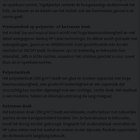
en openbare ruimtes. Tegelijkertijd versterkt de hoogwaardige druktechniek het
licht, de kleuren en de details van het motief, wat een harmonieus gevoel in de
ruimte geeft.
Premiumdruk op polyester- of katoenen doek
Het motief
Sea and tropical beach
wordt met hoge kleurnauwkeurigheid en veel
detail weergegeven dankzij HP Latex-technologie. De afdruk wordt gemaakt met
watergedragen, geurloze en GREENGUARD Gold-gecertificeerde inkt die een
resolutie tot 300 DPI biedt. De kleuren zijn UV-bestendig en behouden hun
intensiteit, zelfs in lichte ruimtes, waardoor het schilderij geschikt is voor zowel
thuis als in openbare ruimtes.
Polyesterdoek
Het polyesterdoek (260 g/m²) biedt een glad en modern oppervlak met hoge
kleurnauwkeurigheid, zeer goede UV-bestendigheid en een oppervlak dat
voorzichtig kan worden afgeveegd met een vochtige, zachte doek. Het resultaat
is een moderne, heldere en kleurrijke uitstraling die lang meegaat.
Katoenen doek
Het katoenen doek (260 g/m²) biedt een klassieke, matte textuur met natuurlijke
warmte en een handgeschilderd karakter. Om de fijne structuur te behouden,
moet het droog worden gedroogd. Ongeacht het doekmateriaal versmelten de
HP Latex-inkten met het weefsel en creëren ze een slijtvaste, flexibele oppervlakte
die de kleurkracht langdurig behoudt.