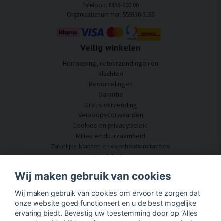
Telefoon: 0456-100 00
Organisatienummer: 559330-3166
Veilig winkelen
Herroeping, retourzendingen en
klachten
Beoordelingen
Garantie
Gratis verzending
Verkoopvoorwaarden
Cookies en privacybeleid
Milieu en duurzaamheid
Zakelijke klanten en overheidsinstanties
Word dealer
Enkele van onze klanten
Wij maken gebruik van cookies
Klantenservice
Wij maken gebruik van cookies om ervoor te zorgen dat
Neem contact met ons op
onze website goed functioneert en u de best mogelijke
Akoestisch advies
ervaring biedt. Bevestig uw toestemming door op ‘Alles
Montage en installatie