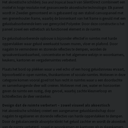
Het akoestische schilderij
Sea and tropical beach
van SilentDirect combineert een
motief in hoge resolutie met geavanceerde akoestische technologie. Elk paneel
wordt in Zweden gemonteerd en is gebaseerd op een stabiel canvaspaneel met
een grenenhouten frame, waarbij de binnenkant van het frame is gevuld met een
geluidsabsorberende kern van gerecycled Polyester. Door deze constructie is het
paneel zowel een esthetisch als functioneel element in de ruimte.
De geluidsabsorberende opbouw is bijzonder effectief in ruimtes met harde
oppervlakken waar geluid weerkaatst tussen muren, vloer en plafond. Door
nagalm te verminderen en storende reflecties te dempen, worden de
spraakverstaanbaarheid, concentratie en het algemene welzijn in woonkamers,
keukens, kantoren en vergaderruimtes verbeterd.
Plaats het bord op plekken waar u veel echo of een hoog geluidsniveau ervaart,
bijvoorbeeld in open ruimtes, thuiskantoren of sociale ruimtes. Motieven in deze
categorie komen vooral goed tot hun recht in ruimtes waar u een doordachte
en samenhangende sfeer wilt creëren. Motieven met zee, water en horizonten
geven de ruimte een rustig, diep gevoel, waarbij zachte kleurverloop en
lichtreflecties de sfeer versterken.
Design dat de ruimte verbetert – zowel visueel als akoestisch
Het akoestische schilderij creëert een aangenamer geluidslandschap door
nagalm te egaliseren en storende reflecties van harde oppervlakken te dempen.
Door de gebalanceerde absorptie klinkt het geluid zachter en wordt de akoestiek
van de ruimte verbeterd, zowel in woonkamers en kantoren als in slaapkamers