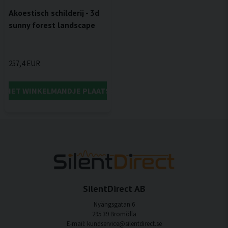
Akoestisch schilderij - 3d
sunny forest landscape
257,4 EUR
IN HET WINKELMANDJE PLAATSEN
SilentDirect AB
Nyängsgatan 6
295 39 Bromölla
E-mail: kundservice@silentdirect.se