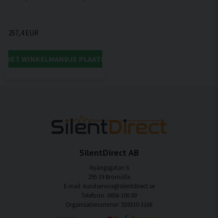
257,4 EUR
IN HET WINKELMANDJE PLAATSEN
SilentDirect AB
Nyängsgatan 6
295 39 Bromölla
E-mail: kundservice@silentdirect.se
Telefoon: 0456-100 00
Organisatienummer: 559330-3166