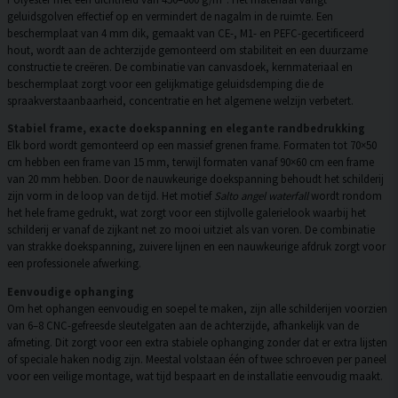
geluidsgolven effectief op en vermindert de nagalm in de ruimte. Een
beschermplaat van 4 mm dik, gemaakt van CE-, M1- en PEFC-gecertificeerd
hout, wordt aan de achterzijde gemonteerd om stabiliteit en een duurzame
constructie te creëren. De combinatie van canvasdoek, kernmateriaal en
beschermplaat zorgt voor een gelijkmatige geluidsdemping die de
spraakverstaanbaarheid, concentratie en het algemene welzijn verbetert.
Stabiel frame, exacte doekspanning en elegante randbedrukking
Elk bord wordt gemonteerd op een massief grenen frame. Formaten tot 70×50
cm hebben een frame van 15 mm, terwijl formaten vanaf 90×60 cm een frame
van 20 mm hebben. Door de nauwkeurige doekspanning behoudt het schilderij
zijn vorm in de loop van de tijd. Het motief
Salto angel waterfall
wordt rondom
het hele frame gedrukt, wat zorgt voor een stijlvolle galerielook waarbij het
schilderij er vanaf de zijkant net zo mooi uitziet als van voren. De combinatie
van strakke doekspanning, zuivere lijnen en een nauwkeurige afdruk zorgt voor
een professionele afwerking.
Eenvoudige ophanging
Om het ophangen eenvoudig en soepel te maken, zijn alle schilderijen voorzien
van 6–8 CNC-gefreesde sleutelgaten aan de achterzijde, afhankelijk van de
afmeting. Dit zorgt voor een extra stabiele ophanging zonder dat er extra lijsten
of speciale haken nodig zijn. Meestal volstaan één of twee schroeven per paneel
voor een veilige montage, wat tijd bespaart en de installatie eenvoudig maakt.