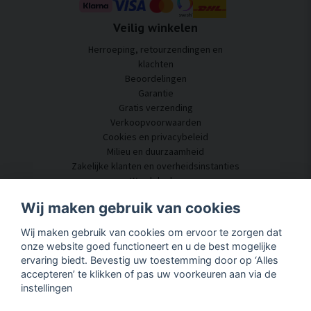
Veilig winkelen
Herroeping, retourzendingen en
klachten
Beoordelingen
Garantie
Gratis verzending
Verkoopvoorwaarden
Cookies en privacybeleid
Milieu en duurzaamheid
Zakelijke klanten en overheidsinstanties
Word dealer
Enkele van onze klanten
Wij maken gebruik van cookies
Klantenservice
Wij maken gebruik van cookies om ervoor te zorgen dat
Neem contact met ons op
onze website goed functioneert en u de best mogelijke
Akoestisch advies
ervaring biedt. Bevestig uw toestemming door op ‘Alles
Montage en installatie
accepteren’ te klikken of pas uw voorkeuren aan via de
Vragen en antwoorden
instellingen
Kennisportaal
Levertijd