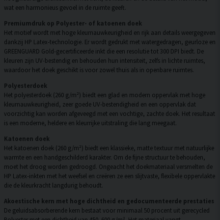
wat een harmonieus gevoel in de ruimte geeft.
Premiumdruk op Polyester- of katoenen doek
Het motief wordt met hoge kleurnauwkeurigheid en rijk aan details weergegeven
dankzij HP Latex-technologie. Er wordt gedrukt met watergedragen, geurloze en
GREENGUARD Gold-gecertificeerde inkt die een resolutie tot 300 DPI biedt. De
kleuren zijn UV-bestendig en behouden hun intensiteit, zelfs in lichte ruimtes,
waardoor het doek geschikt is voor zowel thuis als in openbare ruimtes.
Polyesterdoek
Het polyesterdoek (260 g/m²) biedt een glad en modern oppervlak met hoge
kleurnauwkeurigheid, zeer goede UV-bestendigheid en een oppervlak dat
voorzichtig kan worden afgeveegd met een vochtige, zachte doek. Het resultaat
is een moderne, heldere en kleurrijke uitstraling die lang meegaat.
Katoenen doek
Het katoenen doek (260 g/m²) biedt een klassieke, matte textuur met natuurlijke
warmte en een handgeschilderd karakter. Om de fijne structuur te behouden,
moet het droog worden gedroogd. Ongeacht het doekmateriaal versmelten de
HP Latex-inkten met het weefsel en creëren ze een slijtvaste, flexibele oppervlakte
die de kleurkracht langdurig behoudt.
Akoestische kern met hoge dichtheid en gedocumenteerde prestaties
De geluidsabsorberende kern bestaat voor minimaal 50 procent uit gerecycled
Polyester met een dichtheid van 450–600 g/m². Het materiaal vangt