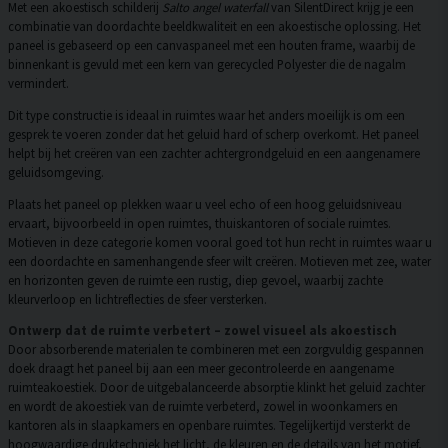
Met een akoestisch schilderij
Salto angel waterfall
van SilentDirect krijg je een
combinatie van doordachte beeldkwaliteit en een akoestische oplossing. Het
paneel is gebaseerd op een canvaspaneel met een houten frame, waarbij de
binnenkant is gevuld met een kern van gerecycled Polyester die de nagalm
vermindert.
Dit type constructie is ideaal in ruimtes waar het anders moeilijk is om een
gesprek te voeren zonder dat het geluid hard of scherp overkomt. Het paneel
helpt bij het creëren van een zachter achtergrondgeluid en een aangenamere
geluidsomgeving.
Plaats het paneel op plekken waar u veel echo of een hoog geluidsniveau
ervaart, bijvoorbeeld in open ruimtes, thuiskantoren of sociale ruimtes.
Motieven in deze categorie komen vooral goed tot hun recht in ruimtes waar u
een doordachte en samenhangende sfeer wilt creëren. Motieven met zee, water
en horizonten geven de ruimte een rustig, diep gevoel, waarbij zachte
kleurverloop en lichtreflecties de sfeer versterken.
Ontwerp dat de ruimte verbetert – zowel visueel als akoestisch
Door absorberende materialen te combineren met een zorgvuldig gespannen
doek draagt het paneel bij aan een meer gecontroleerde en aangename
ruimteakoestiek. Door de uitgebalanceerde absorptie klinkt het geluid zachter
en wordt de akoestiek van de ruimte verbeterd, zowel in woonkamers en
kantoren als in slaapkamers en openbare ruimtes. Tegelijkertijd versterkt de
hoogwaardige druktechniek het licht, de kleuren en de details van het motief,