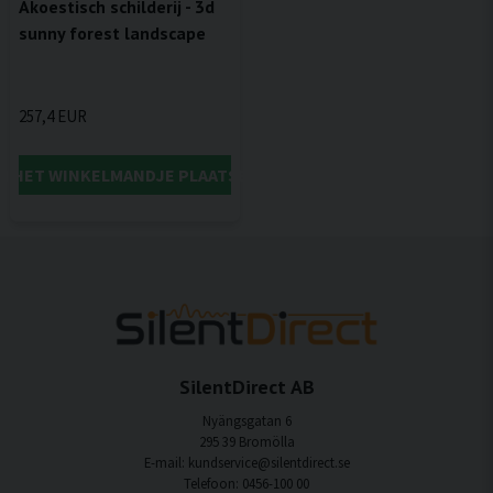
Akoestisch schilderij - 3d
sunny forest landscape
257,4 EUR
IN HET WINKELMANDJE PLAATSEN
SilentDirect AB
Nyängsgatan 6
295 39 Bromölla
E-mail: kundservice@silentdirect.se
Telefoon: 0456-100 00