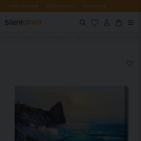
Gratis verzending
Vijf jaar garantie
Snelle levering
Geluiddempende panelen
Landschap & Natuur
Akoestisch schilderij - Rocky coast and the sea