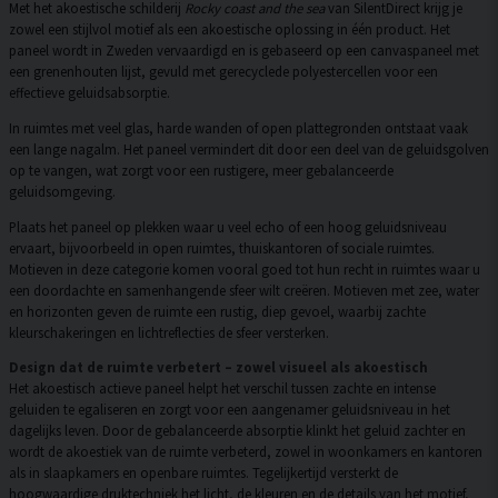
Met het akoestische schilderij
Rocky coast and the sea
van SilentDirect krijg je
zowel een stijlvol motief als een akoestische oplossing in één product. Het
paneel wordt in Zweden vervaardigd en is gebaseerd op een canvaspaneel met
een grenenhouten lijst, gevuld met gerecyclede polyestercellen voor een
effectieve geluidsabsorptie.
In ruimtes met veel glas, harde wanden of open plattegronden ontstaat vaak
een lange nagalm. Het paneel vermindert dit door een deel van de geluidsgolven
op te vangen, wat zorgt voor een rustigere, meer gebalanceerde
geluidsomgeving.
Plaats het paneel op plekken waar u veel echo of een hoog geluidsniveau
ervaart, bijvoorbeeld in open ruimtes, thuiskantoren of sociale ruimtes.
Motieven in deze categorie komen vooral goed tot hun recht in ruimtes waar u
een doordachte en samenhangende sfeer wilt creëren. Motieven met zee, water
en horizonten geven de ruimte een rustig, diep gevoel, waarbij zachte
kleurschakeringen en lichtreflecties de sfeer versterken.
Design dat de ruimte verbetert – zowel visueel als akoestisch
Het akoestisch actieve paneel helpt het verschil tussen zachte en intense
geluiden te egaliseren en zorgt voor een aangenamer geluidsniveau in het
dagelijks leven. Door de gebalanceerde absorptie klinkt het geluid zachter en
wordt de akoestiek van de ruimte verbeterd, zowel in woonkamers en kantoren
als in slaapkamers en openbare ruimtes. Tegelijkertijd versterkt de
hoogwaardige druktechniek het licht, de kleuren en de details van het motief,