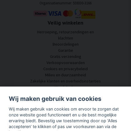
Organisatienummer: 559330-3166
Veilig winkelen
Herroeping, retourzendingen en
klachten
Beoordelingen
Garantie
Gratis verzending
Verkoopvoorwaarden
Cookies en privacybeleid
Milieu en duurzaamheid
Zakelijke klanten en overheidsinstanties
Word dealer
Enkele van onze klanten
Wij maken gebruik van cookies
Klantenservice
Wij maken gebruik van cookies om ervoor te zorgen dat
Neem contact met ons op
onze website goed functioneert en u de best mogelijke
Akoestisch advies
ervaring biedt. Bevestig uw toestemming door op ‘Alles
Montage en installatie
accepteren’ te klikken of pas uw voorkeuren aan via de
Vragen en antwoorden