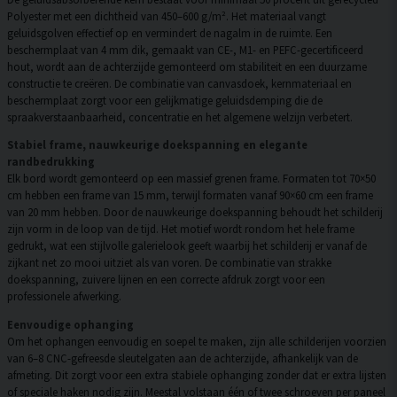
Polyester met een dichtheid van 450–600 g/m². Het materiaal vangt
geluidsgolven effectief op en vermindert de nagalm in de ruimte. Een
beschermplaat van 4 mm dik, gemaakt van CE-, M1- en PEFC-gecertificeerd
hout, wordt aan de achterzijde gemonteerd om stabiliteit en een duurzame
constructie te creëren. De combinatie van canvasdoek, kernmateriaal en
beschermplaat zorgt voor een gelijkmatige geluidsdemping die de
spraakverstaanbaarheid, concentratie en het algemene welzijn verbetert.
Stabiel frame, nauwkeurige doekspanning en elegante
randbedrukking
Elk bord wordt gemonteerd op een massief grenen frame. Formaten tot 70×50
cm hebben een frame van 15 mm, terwijl formaten vanaf 90×60 cm een frame
van 20 mm hebben. Door de nauwkeurige doekspanning behoudt het schilderij
zijn vorm in de loop van de tijd. Het motief wordt rondom het hele frame
gedrukt, wat een stijlvolle galerielook geeft waarbij het schilderij er vanaf de
zijkant net zo mooi uitziet als van voren. De combinatie van strakke
doekspanning, zuivere lijnen en een correcte afdruk zorgt voor een
professionele afwerking.
Eenvoudige ophanging
Om het ophangen eenvoudig en soepel te maken, zijn alle schilderijen voorzien
van 6–8 CNC-gefreesde sleutelgaten aan de achterzijde, afhankelijk van de
afmeting. Dit zorgt voor een extra stabiele ophanging zonder dat er extra lijsten
of speciale haken nodig zijn. Meestal volstaan één of twee schroeven per paneel