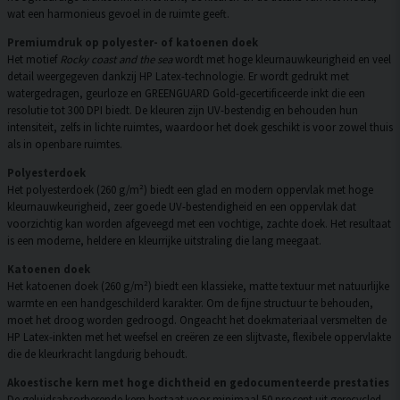
wat een harmonieus gevoel in de ruimte geeft.
Premiumdruk op polyester- of katoenen doek
Het motief
Rocky coast and the sea
wordt met hoge kleurnauwkeurigheid en veel
detail weergegeven dankzij HP Latex-technologie. Er wordt gedrukt met
watergedragen, geurloze en GREENGUARD Gold-gecertificeerde inkt die een
resolutie tot 300 DPI biedt. De kleuren zijn UV-bestendig en behouden hun
intensiteit, zelfs in lichte ruimtes, waardoor het doek geschikt is voor zowel thuis
als in openbare ruimtes.
Polyesterdoek
Het polyesterdoek (260 g/m²) biedt een glad en modern oppervlak met hoge
kleurnauwkeurigheid, zeer goede UV-bestendigheid en een oppervlak dat
voorzichtig kan worden afgeveegd met een vochtige, zachte doek. Het resultaat
is een moderne, heldere en kleurrijke uitstraling die lang meegaat.
Katoenen doek
Het katoenen doek (260 g/m²) biedt een klassieke, matte textuur met natuurlijke
warmte en een handgeschilderd karakter. Om de fijne structuur te behouden,
moet het droog worden gedroogd. Ongeacht het doekmateriaal versmelten de
HP Latex-inkten met het weefsel en creëren ze een slijtvaste, flexibele oppervlakte
die de kleurkracht langdurig behoudt.
Akoestische kern met hoge dichtheid en gedocumenteerde prestaties
De geluidsabsorberende kern bestaat voor minimaal 50 procent uit gerecycled