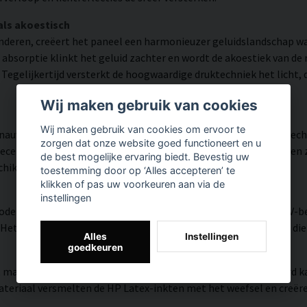
als akoestisch
inderen, creëert het paneel een harmonieuzer geluidslandschap 
 absorptie klinkt het geluid zachter en wordt de akoestiek van d
egelijkertijd versterkt de hoogwaardige druktechniek het licht, d
Wij maken gebruik van cookies
Wij maken gebruik van cookies om ervoor te
auwkeurigheid en veel detail weergegeven dankzij HP Latex-tec
zorgen dat onze website goed functioneert en u
tificeerde inkt die een resolutie tot 300 DPI biedt. De kleuren 
de best mogelijke ervaring biedt. Bevestig uw
schikt is voor zowel thuis als in openbare omgevingen.
toestemming door op ‘Alles accepteren’ te
klikken of pas uw voorkeuren aan via de
instellingen
modern oppervlak met hoge kleurnauwkeurigheid, zeer goede UV-be
et resultaat is een moderne, heldere en kleurrijke uitstraling di
Alles
Instellingen
goedkeuren
, matte textuur met natuurlijke warmte en een handgeschilderd ka
riaal versmelten de HP Latex-inkten met het weefsel en creëren z