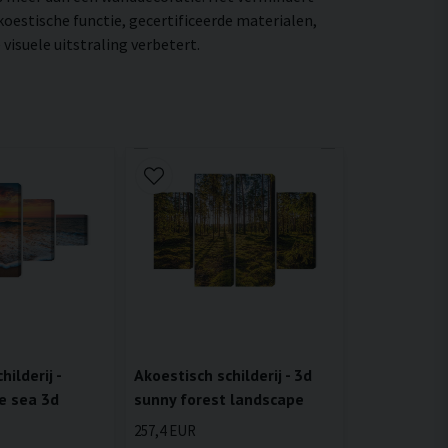
oestische functie, gecertificeerde materialen,
isuele uitstraling verbetert.
ilderij -
Akoestisch schilderij - 3d
e sea 3d
sunny forest landscape
257,4 EUR