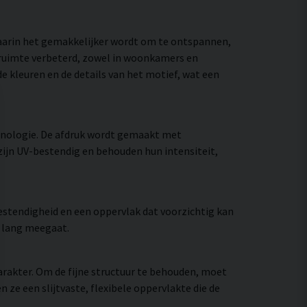
waarin het gemakkelijker wordt om te ontspannen,
e ruimte verbeterd, zowel in woonkamers en
e kleuren en de details van het motief, wat een
hnologie. De afdruk wordt gemaakt met
zijn UV-bestendig en behouden hun intensiteit,
stendigheid en een oppervlak dat voorzichtig kan
e lang meegaat.
rakter. Om de fijne structuur te behouden, moet
e een slijtvaste, flexibele oppervlakte die de