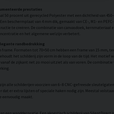
cumenteerde prestaties
l 50 procent uit gerecycled Polyester met een dichtheid van 450
. Een beschermplaat van 4 mm dik, gemaakt van CE-, M1- en PEFC-g
uctie te creëren. De combinatie van canvasdoek, kernmateriaal 
ncentratie en het algemene welzijn verbetert.
elegante randbedrukking
 frame. Formaten tot 70×50 cm hebben een frame van 15 mm, ter
udt het schilderij zijn vorm in de loop van de tijd. Het motief 
 er vanaf de zijkant net zo mooi uitziet als van voren. De combinati
rking.
n alle schilderijen voorzien van 6–8 CNC-gefreesde sleutelgaten 
 dat er extra lijsten of speciale haken nodig zijn. Meestal volsta
ie eenvoudig maakt.
an een wanddecoratie. Een akoestisch schilderij van SilentDirect