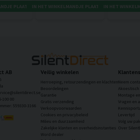
ANDJE PLAATSEN
IN HET WINKELMANDJE PLAATSEN
IN HET WINKEL
ct AB
Veilig winkelen
Klantens
6
Herroeping, retourzendingen en klachten
Neem conta
la
Beoordelingen
Akoestisch
ervice@silentdirect.se
Garantie
Montage en 
6-100 00
Gratis verzending
Vragen en 
ummer: 559330-3166
Verkoopvoorwaarden
Kennisporta
Cookies en privacybeleid
Levertijd
Milieu en duurzaamheid
Volg uw pak
Zakelijke klanten en overheidsinstanties
Over Silent
Word dealer