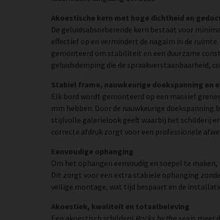
Akoestische kern met hoge dichtheid en gedo
De geluidsabsorberende kern bestaat voor minimaa
effectief op en vermindert de nagalm in de ruimte
gemonteerd om stabiliteit en een duurzame constr
geluidsdemping die de spraakverstaanbaarheid, co
Stabiel frame, nauwkeurige doekspanning en 
Elk bord wordt gemonteerd op een massief grenen
mm hebben. Door de nauwkeurige doekspanning beho
stijlvolle galerielook geeft waarbij het schilderij
correcte afdruk zorgt voor een professionele afwe
Eenvoudige ophanging
Om het ophangen eenvoudig en soepel te maken, zij
Dit zorgt voor een extra stabiele ophanging zonder
veilige montage, wat tijd bespaart en de installat
Akoestiek, kwaliteit en totaalbeleving
Een akoestisch schilderij
Rocks by the sea
is meer d