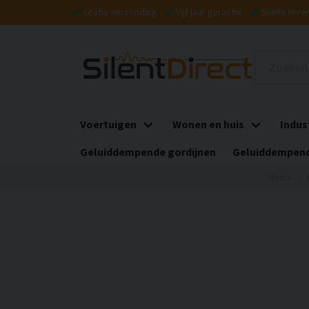
Gratis verzending
Vijf jaar garantie
Snelle leve
Voertuigen
Wonen en huis
Indus
Geluiddempende gordijnen
Geluiddempend
Home