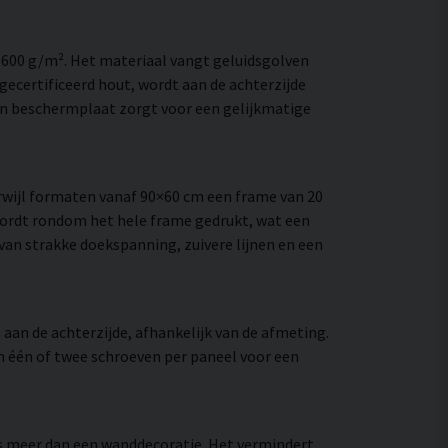
–600 g/m². Het materiaal vangt geluidsgolven
ecertificeerd hout, wordt aan de achterzijde
en beschermplaat zorgt voor een gelijkmatige
wijl formaten vanaf 90×60 cm een frame van 20
wordt rondom het hele frame gedrukt, wat een
e van strakke doekspanning, zuivere lijnen en een
aan de achterzijde, afhankelijk van de afmeting.
an één of twee schroeven per paneel voor een
 is meer dan een wanddecoratie. Het vermindert