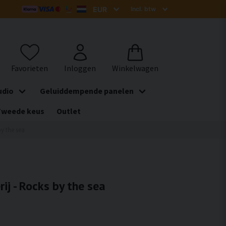
udio
Geluiddempende panelen
Tweede keus
Outlet
by the sea
ij - Rocks by the sea