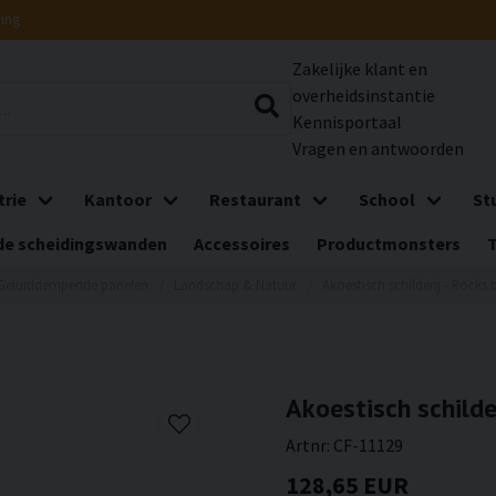
ring
Zakelijke klant en
overheidsinstantie
Kennisportaal
Vragen en antwoorden
trie
Kantoor
Restaurant
School
St
e scheidingswanden
Accessoires
Productmonsters
Geluiddempende panelen
Landschap & Natuur
Akoestisch schilderij - Rocks 
Akoestisch schilder
Artnr:
CF-11129
128,65 EUR