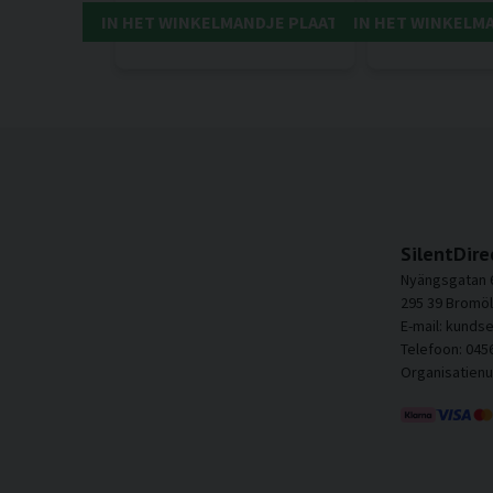
IN HET WINKELMANDJE PLAATSEN
IN HET WINKELM
SilentDire
Nyängsgatan 
295 39 Bromöl
E-mail: kunds
Telefoon: 045
Organisatien