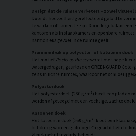
Design dat de ruimte verbetert – zowel visueel 
Door de hoeveelheid gereflecteerd geluid te verm
te werken of samen te zijn. Door de gebalanceerde
kantoren als in slaapkamers en openbare ruimtes. T
harmonieus gevoel in de ruimte geeft.
Premiumdruk op polyester- of katoenen doek
Het motief
Rocks by the sea
wordt met hoge kleurn
watergedragen, geurloze en GREENGUARD Gold-gecer
zelfs in lichte ruimtes, waardoor het schilderij ge
Polyesterdoek
Het polyesterdoek (260 g/m²) biedt een glad en 
worden afgeveegd met een vochtige, zachte doek. H
Katoenen doek
Het katoenen doek (260 g/m²) biedt een klassieke
het droog worden gedroogd. Ongeacht het doekmate
kleurkracht langdurig behoudt.