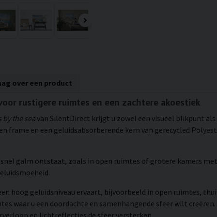
aag over een product
 voor rustigere ruimtes en een zachtere akoestiek
 by the sea
van SilentDirect krijgt u zowel een visueel blikpunt al
 frame en een geluidsabsorberende kern van gerecycled Polyeste
s snel galm ontstaat, zoals in open ruimtes of grotere kamers met
geluidsmoeheid.
een hoog geluidsniveau ervaart, bijvoorbeeld in open ruimtes, thu
mtes waar u een doordachte en samenhangende sfeer wilt creëren.
rverloop en lichtreflecties de sfeer versterken.