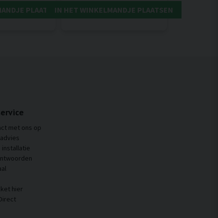
MANDJE PLAATSEN
IN HET WINKELMANDJE PLAATSEN
ervice
ct met ons op
 advies
installatie
antwoorden
al
ket hier
Direct