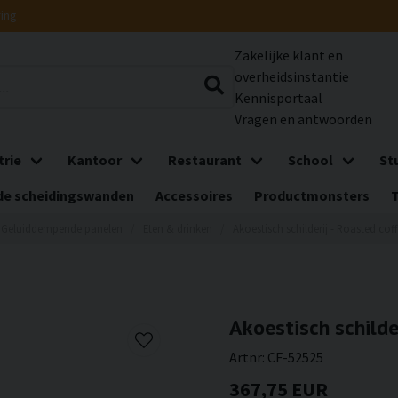
ring
Zakelijke klant en
overheidsinstantie
Kennisportaal
Vragen en antwoorden
trie
Kantoor
Restaurant
School
St
e scheidingswanden
Accessoires
Productmonsters
Geluiddempende panelen
Eten & drinken
Akoestisch schilderij - Roasted cof
Akoestisch schilde
Artnr:
CF-52525
367,75 EUR