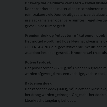
Ontwerp dat de ruimte verbetert – zowel visuee
Door absorberende materialen te combineren met
ruimteakoestiek. Door de uitgebalanceerde absorpt
in slaapkamers en openbare ruimtes. Tegelijkertij
gevoel in de ruimte geeft.
Premiumdruk op Polyester- of katoenen doek
Het motief wordt met hoge kleurnauwkeurigheid e
GREENGUARD Gold-gecertificeerde inkt die een resol
waardoor het doek geschikt is voor zowel thuis als
Polyesterdoek
Het polyesterdoek (260 g/m²) biedt een glad en 
worden afgeveegd met een vochtige, zachte doek. H
Katoenen doek
Het katoenen doek (260 g/m²) biedt een klassieke
het droog worden gedroogd. Ongeacht het doekmate
kleurkracht langdurig behoudt.