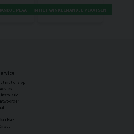
MANDJE PLAATSEN
IN HET WINKELMANDJE PLAATSEN
ervice
ct met ons op
 advies
installatie
antwoorden
al
ket hier
Direct