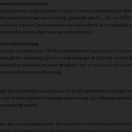
cumenteerde prestaties
l 50 procent uit gerecycled Polyester met een dichtheid van 450
. Een beschermplaat van 4 mm dik, gemaakt van CE-, M1- en PEFC-g
uctie te creëren. De combinatie van canvasdoek, kernmateriaal 
ncentratie en het algemene welzijn verbetert.
te randbedrukking
 frame. Formaten tot 70×50 cm hebben een frame van 15 mm, ter
udt het schilderij zijn vorm in de loop van de tijd. Het motief
R
waarbij het schilderij er vanaf de zijkant net zo mooi uitziet als
or een professionele afwerking.
n alle schilderijen voorzien van 6–8 CNC-gefreesde sleutelgaten 
 dat er extra lijsten of speciale haken nodig zijn. Meestal volsta
ie eenvoudig maakt.
eer dan een wanddecoratie. Een akoestisch schilderij van SilentDir
eld, vermindert echo's en maakt het aangenamer om langere tijd i