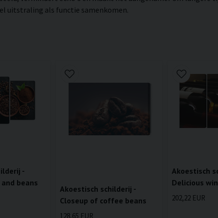
el uitstraling als functie samenkomen.
lderij -
Akoestisch sch
 and beans
Delicious wi
Akoestisch schilderij -
202,22 EUR
Closeup of coffee beans
128,65 EUR