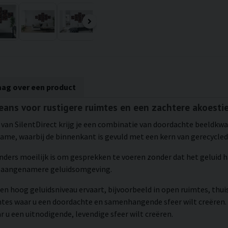
aag over een product
beans voor rustigere ruimtes en een zachtere akoesti
van SilentDirect krijg je een combinatie van doordachte beeldkwal
me, waarbij de binnenkant is gevuld met een kern van gerecycled
 anders moeilijk is om gesprekken te voeren zonder dat het geluid 
en aangenamere geluidsomgeving.
en hoog geluidsniveau ervaart, bijvoorbeeld in open ruimtes, thui
mtes waar u een doordachte en samenhangende sfeer wilt creëren.
 u een uitnodigende, levendige sfeer wilt creëren.