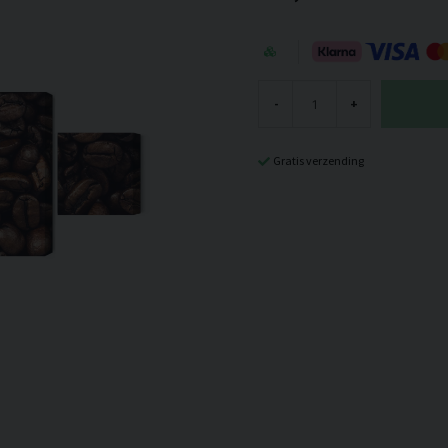
-
+
Gratis verzending