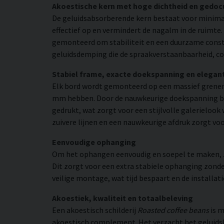
Akoestische kern met hoge dichtheid en gedo
De geluidsabsorberende kern bestaat voor minimaa
effectief op en vermindert de nagalm in de ruimte
gemonteerd om stabiliteit en een duurzame constr
geluidsdemping die de spraakverstaanbaarheid, co
Stabiel frame, exacte doekspanning en elegan
Elk bord wordt gemonteerd op een massief grenen
mm hebben. Door de nauwkeurige doekspanning beho
gedrukt, wat zorgt voor een stijlvolle galerielook 
zuivere lijnen en een nauwkeurige afdruk zorgt vo
Eenvoudige ophanging
Om het ophangen eenvoudig en soepel te maken, zij
Dit zorgt voor een extra stabiele ophanging zonder
veilige montage, wat tijd bespaart en de installat
Akoestiek, kwaliteit en totaalbeleving
Een akoestisch schilderij
Roasted coffee beans
is m
akoestisch complement. Het verzacht het geluidsbe