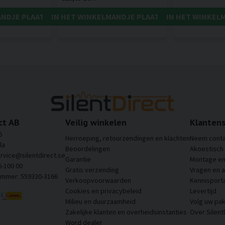
ANDJE PLAATSEN
IN HET WINKELMANDJE PLAATSEN
IN HET WINKEL
ct AB
Veilig winkelen
Klantens
6
Herroeping, retourzendingen en klachten
Neem conta
la
Beoordelingen
Akoestisch
ervice@silentdirect.se
Garantie
Montage en 
6-100 00
Gratis verzending
Vragen en 
ummer: 559330-3166
Verkoopvoorwaarden
Kennisporta
Cookies en privacybeleid
Levertijd
Milieu en duurzaamheid
Volg uw pak
Zakelijke klanten en overheidsinstanties
Over Silent
Word dealer