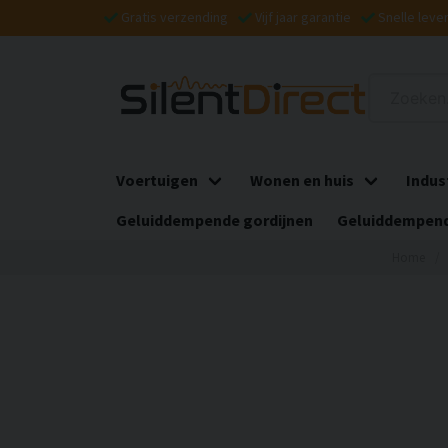
Gratis verzending
Vijf jaar garantie
Snelle leve
Voertuigen
Wonen en huis
Indus
Geluiddempende gordijnen
Geluiddempend
Home