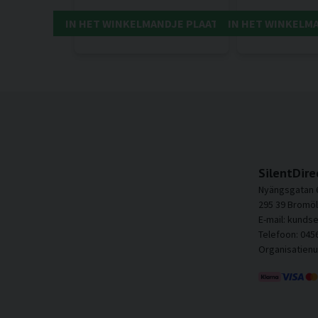
IN HET WINKELMANDJE PLAATSEN
IN HET WINKELM
SilentDire
Nyängsgatan 
295 39 Bromöl
E-mail: kunds
Telefoon: 045
Organisatien