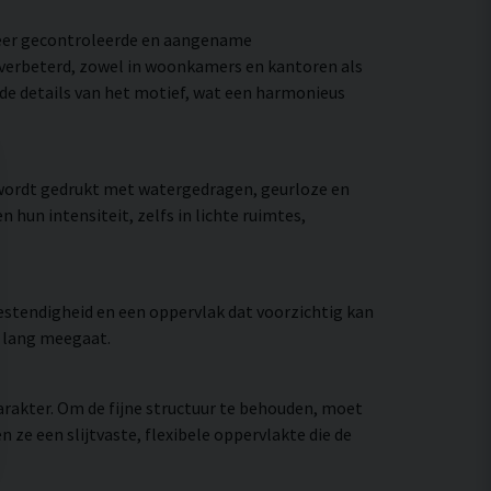
meer gecontroleerde en aangename
e verbeterd, zowel in woonkamers en kantoren als
 de details van het motief, wat een harmonieus
 wordt gedrukt met watergedragen, geurloze en
hun intensiteit, zelfs in lichte ruimtes,
stendigheid en een oppervlak dat voorzichtig kan
e lang meegaat.
rakter. Om de fijne structuur te behouden, moet
e een slijtvaste, flexibele oppervlakte die de