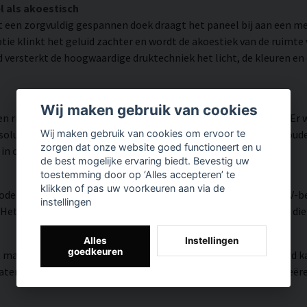
l als akoestisch
 een zorgvuldig gespannen doek draagt het paneel bij aan een 
ie klinkt het geluid zachter en wordt de akoestiek van de ruimt
d versterkt de hoogwaardige druktechniek het licht, de kleuren en
Wij maken gebruik van cookies
n rijk aan details weergegeven dankzij HP Latex-technologie. Er
utie tot 300 DPI biedt. De kleuren zijn UV-bestendig en behouden 
Wij maken gebruik van cookies om ervoor te
zorgen dat onze website goed functioneert en u
 in openbare ruimtes.
de best mogelijke ervaring biedt. Bevestig uw
toestemming door op ‘Alles accepteren’ te
klikken of pas uw voorkeuren aan via de
modern oppervlak met hoge kleurnauwkeurigheid, zeer goede UV-be
instellingen
et resultaat is een moderne, heldere en kleurrijke uitstraling di
Alles
Instellingen
goedkeuren
, matte textuur met natuurlijke warmte en een handgeschilderd ka
riaal versmelten de HP Latex-inkten met het weefsel en creëren z