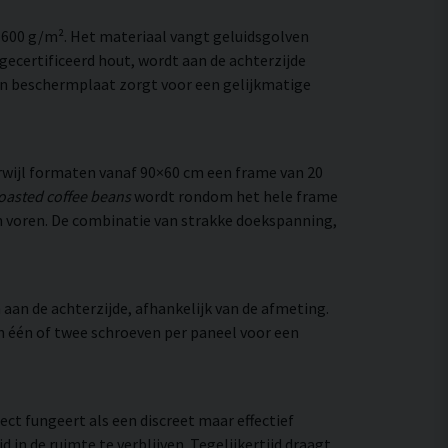
–600 g/m². Het materiaal vangt geluidsgolven
ecertificeerd hout, wordt aan de achterzijde
en beschermplaat zorgt voor een gelijkmatige
wijl formaten vanaf 90×60 cm een frame van 20
oasted coffee beans
wordt rondom het hele frame
 van voren. De combinatie van strakke doekspanning,
aan de achterzijde, afhankelijk van de afmeting.
an één of twee schroeven per paneel voor een
ect fungeert als een discreet maar effectief
n de ruimte te verblijven. Tegelijkertijd draagt