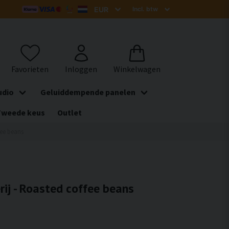
udio
Geluiddempende panelen
Tweede keus
Outlet
fee beans
rij - Roasted coffee beans