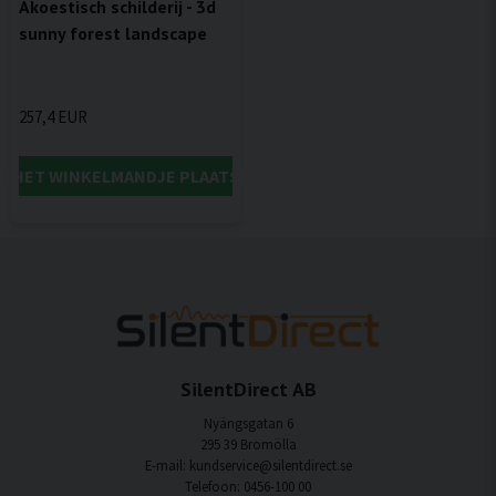
Akoestisch schilderij - 3d
sunny forest landscape
257,4 EUR
IN HET WINKELMANDJE PLAATSEN
SilentDirect AB
Nyängsgatan 6
295 39 Bromölla
E-mail: kundservice@silentdirect.se
Telefoon: 0456-100 00