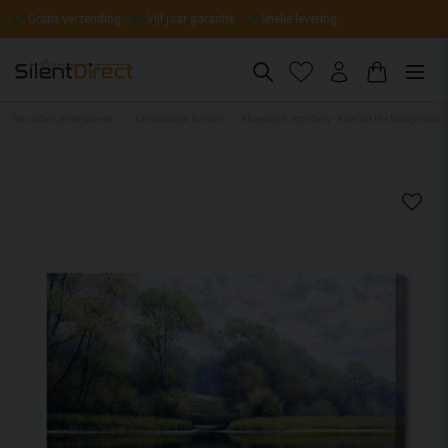
Gratis verzending
Vijf jaar garantie
Snelle levering
Geluiddempende panelen
Landschap & Natuur
Akoestisch schilderij - River on the background