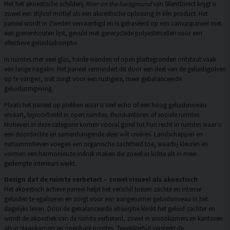
Met het akoestische schilderij
River on the background
van SilentDirect krijgt u
zowel een stijlvol motief als een akoestische oplossing in één product. Het
paneel wordt in Zweden vervaardigd en is gebaseerd op een canvaspaneel met
een grenenhouten lijst, gevuld met gerecyclede polyestercellen voor een
effectieve geluidsabsorptie.
In ruimtes met veel glas, harde wanden of open plattegronden ontstaat vaak
een lange nagalm. Het paneel vermindert dit door een deel van de geluidsgolven
op te vangen, wat zorgt voor een rustigere, meer gebalanceerde
geluidsomgeving.
Plaats het paneel op plekken waar u veel echo of een hoog geluidsniveau
ervaart, bijvoorbeeld in open ruimtes, thuiskantoren of sociale ruimtes.
Motieven in deze categorie komen vooral goed tot hun recht in ruimtes waar u
een doordachte en samenhangende sfeer wilt creëren. Landschappen en
natuurmotieven voegen een organische zachtheid toe, waarbij kleuren en
vormen een harmonieuze indruk maken die zowel in lichte als in meer
gedempte interieurs werkt.
Design dat de ruimte verbetert – zowel visueel als akoestisch
Het akoestisch actieve paneel helpt het verschil tussen zachte en intense
geluiden te egaliseren en zorgt voor een aangenamer geluidsniveau in het
dagelijks leven. Door de gebalanceerde absorptie klinkt het geluid zachter en
wordt de akoestiek van de ruimte verbeterd, zowel in woonkamers en kantoren
als in slaapkamers en openbare ruimtes. Tegelijkertijd versterkt de