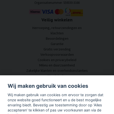
Organisatienummer: 559330-3166
Veilig winkelen
Herroeping, retourzendingen en
klachten
Beoordelingen
Garantie
Gratis verzending
Verkoopvoorwaarden
Cookies en privacybeleid
Milieu en duurzaamheid
Zakelijke klanten en overheidsinstanties
Word dealer
Enkele van onze klanten
Wij maken gebruik van cookies
Klantenservice
Wij maken gebruik van cookies om ervoor te zorgen dat
Neem contact met ons op
onze website goed functioneert en u de best mogelijke
Akoestisch advies
ervaring biedt. Bevestig uw toestemming door op ‘Alles
Montage en installatie
accepteren’ te klikken of pas uw voorkeuren aan via de
Vragen en antwoorden