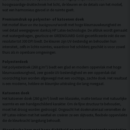
hoogwaardige druktechniek het licht, de kleuren en de details van het motief,
wat een harmonieus gevoel in de ruimte geeft.
Premiumdruk op polyester- of katoenen doek
Het motief
River on the background
wordt met hoge kleurnauwkeurigheid en
veel detail weergegeven dankzij HP Latex-technologie. De afdruk wordt gemaakt
met watergedragen, geurloze en GREENGUARD Gold-gecertificeerde inkt die een
resolutie tot 300 DPI biedt. De kleuren zijn UV-bestendig en behouden hun
intensiteit, zelfs in lichte ruimtes, waardoor het schilderij geschikt is voor zowel
thuis als in openbare omgevingen.
Polyesterdoek
Het polyesterdoek (260 g/m²) biedt een glad en modern oppervlak met hoge
kleurnauwkeurigheid, zeer goede UV-bestendigheid en een oppervlak dat
voorzichtig kan worden afgeveegd met een vochtige, zachte doek. Het resultaat
is een moderne, heldere en kleurrijke uitstraling die lang meegaat.
Katoenen doek
Het katoenen doek (260 g/m²) biedt een klassieke, matte textuur met natuurlijke
warmte en een handgeschilderd karakter. Om de fijne structuur te behouden,
moet het droog worden gedroogd. Ongeacht het doekmateriaal versmelten de
HP Latex-inkten met het weefsel en creëren ze een slijtvaste, flexibele oppervlakte
die de kleurkracht langdurig behoudt.
Akoestische kern met hoge dichtheid en gedocumenteerde prestaties