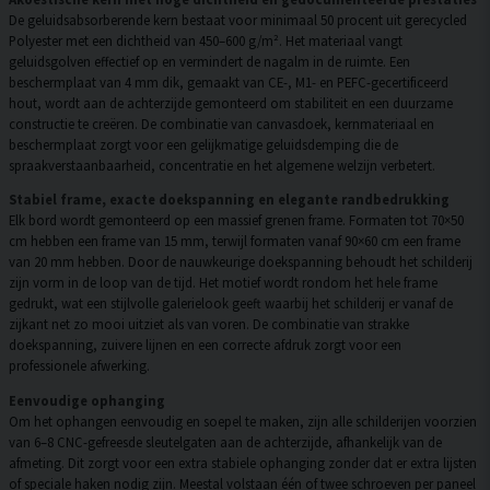
De geluidsabsorberende kern bestaat voor minimaal 50 procent uit gerecycled
Polyester met een dichtheid van 450–600 g/m². Het materiaal vangt
geluidsgolven effectief op en vermindert de nagalm in de ruimte. Een
beschermplaat van 4 mm dik, gemaakt van CE-, M1- en PEFC-gecertificeerd
hout, wordt aan de achterzijde gemonteerd om stabiliteit en een duurzame
constructie te creëren. De combinatie van canvasdoek, kernmateriaal en
beschermplaat zorgt voor een gelijkmatige geluidsdemping die de
spraakverstaanbaarheid, concentratie en het algemene welzijn verbetert.
Stabiel frame, exacte doekspanning en elegante randbedrukking
Elk bord wordt gemonteerd op een massief grenen frame. Formaten tot 70×50
cm hebben een frame van 15 mm, terwijl formaten vanaf 90×60 cm een frame
van 20 mm hebben. Door de nauwkeurige doekspanning behoudt het schilderij
zijn vorm in de loop van de tijd. Het motief wordt rondom het hele frame
gedrukt, wat een stijlvolle galerielook geeft waarbij het schilderij er vanaf de
zijkant net zo mooi uitziet als van voren. De combinatie van strakke
doekspanning, zuivere lijnen en een correcte afdruk zorgt voor een
professionele afwerking.
Eenvoudige ophanging
Om het ophangen eenvoudig en soepel te maken, zijn alle schilderijen voorzien
van 6–8 CNC-gefreesde sleutelgaten aan de achterzijde, afhankelijk van de
afmeting. Dit zorgt voor een extra stabiele ophanging zonder dat er extra lijsten
of speciale haken nodig zijn. Meestal volstaan één of twee schroeven per paneel