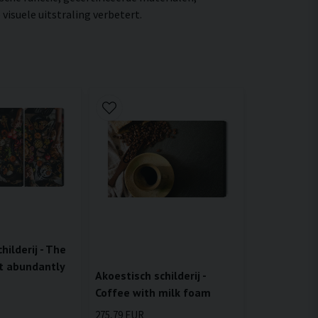
isuele uitstraling verbetert.
hilderij - The
t abundantly
Akoestisch schilderij -
Coffee with milk foam
275,79 EUR