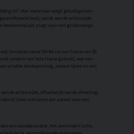
–600 g/m². Het materiaal vangt geluidsgolven
ecertificeerd hout, wordt aan de achterzijde
en beschermplaat zorgt voor een gelijkmatige
wijl formaten vanaf 90×60 cm een frame van 20
wordt rondom het hele frame gedrukt, wat een
e van strakke doekspanning, zuivere lijnen en een
aan de achterzijde, afhankelijk van de afmeting.
an één of twee schroeven per paneel voor een
r dan een wanddecoratie. Het vermindert echo,
che functie, gecertificeerde materialen,