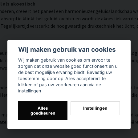
l als akoestisch
inderen, creëert het paneel een harmonieuzer geluidslandschap 
 absorptie klinkt het geluid zachter en wordt de akoestiek van d
egelijkertijd versterkt de hoogwaardige druktechniek het licht, d
Wij maken gebruik van cookies
urigheid en veel detail weergegeven dankzij HP Latex-technolog
die een resolutie tot 300 DPI biedt. De kleuren zijn UV-bestendig 
Wij maken gebruik van cookies om ervoor te
zorgen dat onze website goed functioneert en u
zowel thuis als in openbare omgevingen.
de best mogelijke ervaring biedt. Bevestig uw
toestemming door op ‘Alles accepteren’ te
klikken of pas uw voorkeuren aan via de
modern oppervlak met hoge kleurnauwkeurigheid, zeer goede UV-be
instellingen
et resultaat is een moderne, heldere en kleurrijke uitstraling di
Alles
Instellingen
goedkeuren
, matte textuur met natuurlijke warmte en een handgeschilderd ka
riaal versmelten de HP Latex-inkten met het weefsel en creëren z