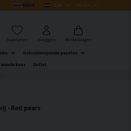
udio
Geluiddempende panelen
Tweede keus
Outlet
ars
ij - Red pears