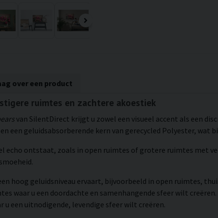
aag over een product
ustigere ruimtes en zachtere akoestiek
pears
van SilentDirect krijgt u zowel een visueel accent als een di
n een geluidsabsorberende kern van gerecycled Polyester, wat bi
el echo ontstaat, zoals in open ruimtes of grotere ruimtes met ve
dsmoeheid.
een hoog geluidsniveau ervaart, bijvoorbeeld in open ruimtes, thu
mtes waar u een doordachte en samenhangende sfeer wilt creëren.
 u een uitnodigende, levendige sfeer wilt creëren.