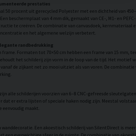
cumenteerde prestaties
l 50 procent uit gerecycled Polyester met een dichtheid van 450
. Een beschermplaat van 4 mm dik, gemaakt van CE-, M1- en PEFC-g
uctie te creëren. De combinatie van canvasdoek, kernmateriaal 
ncentratie en het algemene welzijn verbetert.
elegante randbedrukking
 frame. Formaten tot 70×50 cm hebben een frame van 15 mm, ter
udt het schilderij zijn vorm in de loop van de tijd. Het motief 
 er vanaf de zijkant net zo mooi uitziet als van voren. De combinati
rking.
n alle schilderijen voorzien van 6–8 CNC-gefreesde sleutelgaten 
 dat er extra lijsten of speciale haken nodig zijn. Meestal volsta
ie eenvoudig maakt.
 wanddecoratie. Een akoestisch schilderij van SilentDirect is mee
t een evenwichtige sfeer in de ruimte. De combinatie van akoestis