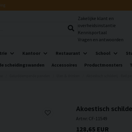
ring
Zakelijke klant en
overheidsinstantie
Kennisportaal
Vragen en antwoorden
trie
Kantoor
Restaurant
School
St
e scheidingswanden
Accessoires
Productmonsters
me
Geluiddempende panelen
Eten & drinken
Akoestisch schilderij - Red pe
Akoestisch schilder
Artnr:
CF-11549
128,65 EUR