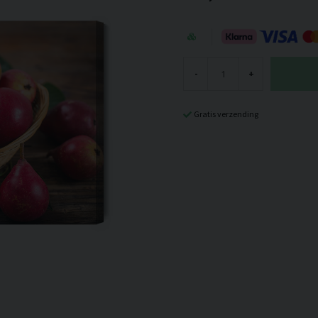
-
+
Gratis verzending