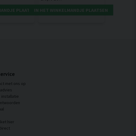
MANDJE PLAATSEN
IN HET WINKELMANDJE PLAATSEN
ervice
ct met ons op
 advies
installatie
antwoorden
al
ket hier
Direct