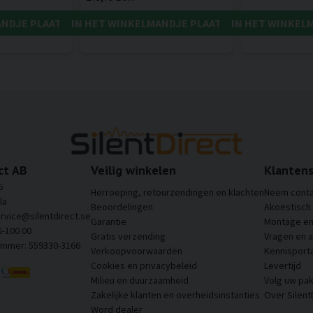
ANDJE PLAATSEN
IN HET WINKELMANDJE PLAATSEN
IN HET WINKEL
ct AB
Veilig winkelen
Klantens
6
Herroeping, retourzendingen en klachten
Neem conta
la
Beoordelingen
Akoestisch
ervice@silentdirect.se
Garantie
Montage en 
6-100 00
Gratis verzending
Vragen en 
ummer: 559330-3166
Verkoopvoorwaarden
Kennisporta
Cookies en privacybeleid
Levertijd
Milieu en duurzaamheid
Volg uw pak
Zakelijke klanten en overheidsinstanties
Over Silent
Word dealer