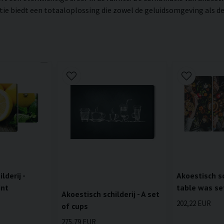
 biedt een totaaloplossing die zowel de geluidsomgeving als de v
lderij -
Akoestisch sc
int
table was se
Akoestisch schilderij - A set
202,22 EUR
of cups
275,79 EUR