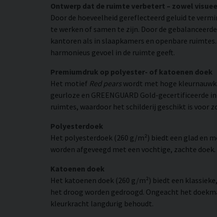
Ontwerp dat de ruimte verbetert – zowel visuee
Door de hoeveelheid gereflecteerd geluid te verm
te werken of samen te zijn. Door de gebalanceerde
kantoren als in slaapkamers en openbare ruimtes. T
harmonieus gevoel in de ruimte geeft.
Premiumdruk op polyester- of katoenen doek
Het motief
Red pears
wordt met hoge kleurnauwke
geurloze en GREENGUARD Gold-gecertificeerde inkt 
ruimtes, waardoor het schilderij geschikt is voor 
Polyesterdoek
Het polyesterdoek (260 g/m²) biedt een glad en 
worden afgeveegd met een vochtige, zachte doek. H
Katoenen doek
Het katoenen doek (260 g/m²) biedt een klassieke
het droog worden gedroogd. Ongeacht het doekmate
kleurkracht langdurig behoudt.