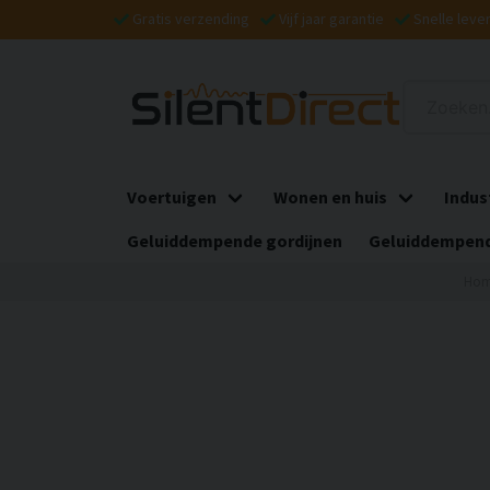
Gratis verzending
Vijf jaar garantie
Snelle leve
Voertuigen
Wonen en huis
Indus
Geluiddempende gordijnen
Geluiddempend
Ho