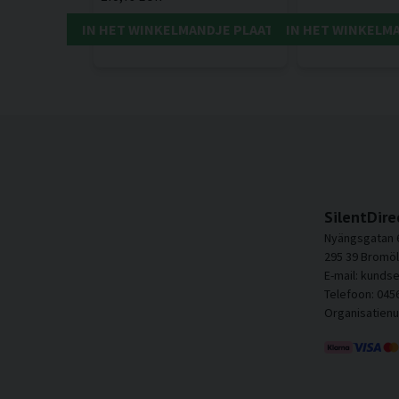
IN HET WINKELMANDJE PLAATSEN
IN HET WINKELM
SilentDire
Nyängsgatan 
295 39 Bromöl
E-mail: kunds
Telefoon: 045
Organisatien