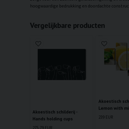
hoogwaardige bedrukking en doordachte constructie
Vergelijkbare producten
Akoestisch schi
Lemon with m
Akoestisch schilderij -
239 EUR
Hands holding cups
275,79 EUR