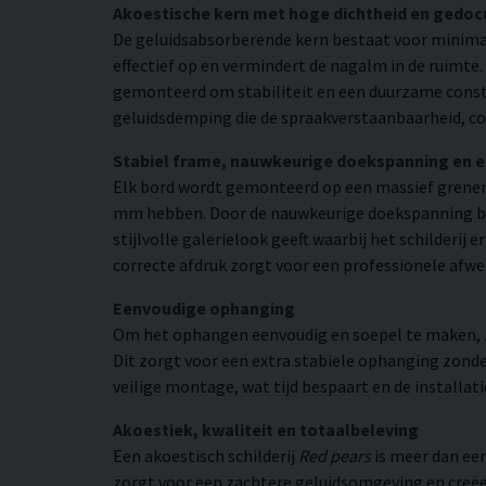
Akoestische kern met hoge dichtheid en gedo
De geluidsabsorberende kern bestaat voor minimaa
effectief op en vermindert de nagalm in de ruimte
gemonteerd om stabiliteit en een duurzame constr
geluidsdemping die de spraakverstaanbaarheid, co
Stabiel frame, nauwkeurige doekspanning en 
Elk bord wordt gemonteerd op een massief grenen
mm hebben. Door de nauwkeurige doekspanning beho
stijlvolle galerielook geeft waarbij het schilderij
correcte afdruk zorgt voor een professionele afwe
Eenvoudige ophanging
Om het ophangen eenvoudig en soepel te maken, zij
Dit zorgt voor een extra stabiele ophanging zonder
veilige montage, wat tijd bespaart en de installat
Akoestiek, kwaliteit en totaalbeleving
Een akoestisch schilderij
Red pears
is meer dan een
zorgt voor een zachtere geluidsomgeving en creëer