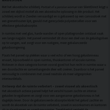
Met het akoestische schilderij
Portrait of a pensive woman
van SilentDirect krijgt u
zowel een stijlvol motief als een akoestische oplossing in één product. Het
schilderij wordt in Zweden vervaardigd en is gebaseerd op een canvasdoek met
een grenenhouten lijst, gevuld met gerecyclede polyestercellen voor een
effectieve geluidsabsorptie.
In ruimtes met veel glas, harde wanden of open plattegronden ontstaat vaak
een lange nagalm. Het paneel vermindert dit door een deel van de geluidsgolven
op te vangen, wat zorgt voor een rustigere, meer gebalanceerde
geluidsomgeving.
Plaats het paneel op plekken waar u veel echo of een hoog geluidsniveau
ervaart, bijvoorbeeld in open ruimtes, thuiskantoren of sociale ruimtes.
Motieven in deze categorie komen vooral goed tot hun recht in ruimtes waar u
een doordachte en samenhangende sfeer wilt creëren. Daardoor is het paneel
eenvoudig te combineren met zowel neutrale als meer uitgesproken
interieurdetails.
Ontwerp dat de ruimte verbetert – zowel visueel als akoestisch
Het akoestisch actieve paneel helpt het verschil tussen zachte en intense
geluiden te egaliseren en zorgt voor een aangenamer geluidsniveau in het
dagelijks leven. Door de gebalanceerde absorptie klinkt het geluid zachter en
wordt de akoestiek van de ruimte verbeterd, zowel in woonkamers en kantoren
als in slaapkamers en openbare ruimtes. Tegelijkertijd versterkt de