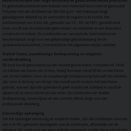
Akoestische kern met hoge dichtheid en gedocumenteerde prestaties
De geluidsabsorberende kern bestaat voor minimaal 50 procent uit gerecycled
Polyester met een dichtheid van 450–600 g/m². Het materiaal vangt
geluidsgolven effectief op en vermindert de nagalm in de ruimte. Een
beschermplaat van 4 mm dik, gemaakt van CE-, M1- en PEFC-gecertificeerd
hout, wordt aan de achterzijde gemonteerd om stabiliteit en een duurzame
constructie te creëren. De combinatie van canvasdoek, kernmateriaal en
beschermplaat zorgt voor een gelijkmatige geluidsdemping die de
spraakverstaanbaarheid, concentratie en het algemene welzijn verbetert.
Stabiel frame, nauwkeurige doekspanning en elegante
randbedrukking
Elk bord wordt gemonteerd op een massief grenen frame. Formaten tot 70×50
cm hebben een frame van 15 mm, terwijl formaten vanaf 90×60 cm een frame
van 20 mm hebben. Door de nauwkeurige doekspanning behoudt het schilderij
zijn vorm in de loop van de tijd. Het motief wordt rondom het hele frame
gedrukt, wat een stijlvolle galerielook geeft waarbij het schilderij er vanaf de
zijkant net zo mooi uitziet als van voren. De combinatie van strakke
doekspanning, zuivere lijnen en een correcte afdruk zorgt voor een
professionele afwerking.
Eenvoudige ophanging
Om het ophangen eenvoudig en soepel te maken, zijn alle schilderijen voorzien
van 6–8 CNC-gefreesde sleutelgaten aan de achterzijde, afhankelijk van de
afmeting. Dit zorgt voor een extra stabiele ophanging zonder dat er extra lijsten