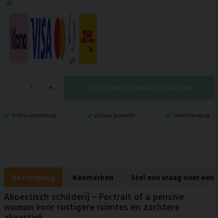
IN HET WINKELMANDJE PLAATSEN
-
+
Gratis verzending
Vijf jaar garantie
Snelle levering
Beschrijving
Kenmerken
Stel een vraag over een
Akoestisch schilderij – Portrait of a pensive
woman voor rustigere ruimtes en zachtere
akoestiek