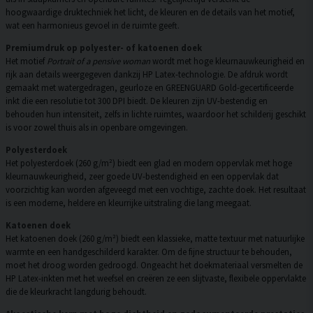
hoogwaardige druktechniek het licht, de kleuren en de details van het motief,
wat een harmonieus gevoel in de ruimte geeft.
Premiumdruk op polyester- of katoenen doek
Het motief
Portrait of a pensive woman
wordt met hoge kleurnauwkeurigheid en
rijk aan details weergegeven dankzij HP Latex-technologie. De afdruk wordt
gemaakt met watergedragen, geurloze en GREENGUARD Gold-gecertificeerde
inkt die een resolutie tot 300 DPI biedt. De kleuren zijn UV-bestendig en
behouden hun intensiteit, zelfs in lichte ruimtes, waardoor het schilderij geschikt
is voor zowel thuis als in openbare omgevingen.
Polyesterdoek
Het polyesterdoek (260 g/m²) biedt een glad en modern oppervlak met hoge
kleurnauwkeurigheid, zeer goede UV-bestendigheid en een oppervlak dat
voorzichtig kan worden afgeveegd met een vochtige, zachte doek. Het resultaat
is een moderne, heldere en kleurrijke uitstraling die lang meegaat.
Katoenen doek
Het katoenen doek (260 g/m²) biedt een klassieke, matte textuur met natuurlijke
warmte en een handgeschilderd karakter. Om de fijne structuur te behouden,
moet het droog worden gedroogd. Ongeacht het doekmateriaal versmelten de
HP Latex-inkten met het weefsel en creëren ze een slijtvaste, flexibele oppervlakte
die de kleurkracht langdurig behoudt.