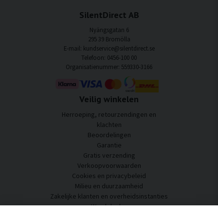
SilentDirect AB
Nyängsgatan 6
295 39 Bromölla
E-mail: kundservice@silentdirect.se
Telefoon: 0456-100 00
Organisatienummer: 559330-3166
Veilig winkelen
Herroeping, retourzendingen en
klachten
Beoordelingen
Garantie
Gratis verzending
Verkoopvoorwaarden
Cookies en privacybeleid
Milieu en duurzaamheid
Zakelijke klanten en overheidsinstanties
Word dealer
Enkele van onze klanten