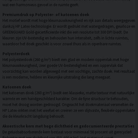
wat een harmonieus gevoel in de ruimte geeft.
Premiumdruk op Polyester- of katoenen doek
Het motief wordt met hoge kleurnauwkeurigheid en rijk aan details weergegeven
dankzij HP Latex-technologie. Er wordt gedrukt met watergedragen, geurloze en
GREENGUARD Gold-gecertificeerde inkt die een resolutie tot 300 DPI biedt. De
kleuren zijn UV-bestendig en behouden hun intensiteit, zelfs in lichte ruimtes,
waardoor het doek geschikt is voor zowel thuis als in openbare ruimtes.
Polyesterdoek
Het polyesterdoek (260 g/m²) biedt een glad en modern oppervlak met hoge
kleurnauwkeurigheid, zeer goede UV-bestendigheid en een oppervlak dat
voorzichtig kan worden afgeveegd met een vochtige, zachte doek. Het resultaat
is een moderne, heldere en kleurrijke uitstraling die lang meegaat.
Katoenen doek
Het katoenen doek (260 g/m²) biedt een klassieke, matte textuur met natuurlijke
warmte en een handgeschilderd karakter. Om de fijne structuur te behouden,
moet het droog worden gedroogd. Ongeacht het doekmateriaal versmelten de
HP Latex-inkten met het weefsel en creëren ze een slijtvaste, flexibele oppervlakte
die de kleurkracht langdurig behoudt.
Akoestische kern met hoge dichtheid en gedocumenteerde prestaties
De geluidsabsorberende kern bestaat voor minimaal 50 procent uit gerecycled
Polyester met een dichtheid van 450–600 g/m². Het materiaal vangt