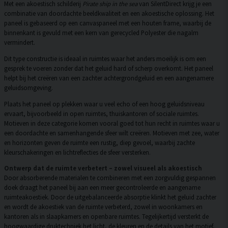
Met een akoestisch schilderij
Pirate ship in the sea
van SilentDirect krijg je een
combinatie van doordachte beeldkwaliteit en een akoestische oplossing. Het
paneel is gebaseerd op een canvaspaneel met een houten frame, waarbij de
binnenkant is gevuld met een kern van gerecycled Polyester die nagalm
vermindert.
Dit type constructie is ideaal in ruimtes waar het anders moeilijk is om een
gesprek te voeren zonder dat het geluid hard of scherp overkomt. Het paneel
helpt bij het creëren van een zachter achtergrondgeluid en een aangenamere
geluidsomgeving.
Plaats het paneel op plekken waar u veel echo of een hoog geluidsniveau
ervaart, bijvoorbeeld in open ruimtes, thuiskantoren of sociale ruimtes.
Motieven in deze categorie komen vooral goed tot hun recht in ruimtes waar u
een doordachte en samenhangende sfeer wilt creëren. Motieven met zee, water
en horizonten geven de ruimte een rustig, diep gevoel, waarbij zachte
kleurschakeringen en lichtreflecties de sfeer versterken.
Ontwerp dat de ruimte verbetert – zowel visueel als akoestisch
Door absorberende materialen te combineren met een zorgvuldig gespannen
doek draagt het paneel bij aan een meer gecontroleerde en aangename
ruimteakoestiek. Door de uitgebalanceerde absorptie klinkt het geluid zachter
en wordt de akoestiek van de ruimte verbeterd, zowel in woonkamers en
kantoren als in slaapkamers en openbare ruimtes. Tegelijkertijd versterkt de
hoogwaardige druktechniek het licht, de kleuren en de details van het motief,