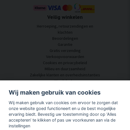
Veilig winkelen
Herroeping, retourzendingen en
klachten
Beoordelingen
Garantie
Gratis verzending
Verkoopvoorwaarden
Cookies en privacybeleid
Milieu en duurzaamheid
Zakelijke klanten en overheidsinstanties
Word dealer
Enkele van onze klanten
Wij maken gebruik van cookies
Klantenservice
Wij maken gebruik van cookies om ervoor te zorgen dat
Neem contact met ons op
onze website goed functioneert en u de best mogelijke
Akoestisch advies
ervaring biedt. Bevestig uw toestemming door op ‘Alles
Montage en installatie
accepteren’ te klikken of pas uw voorkeuren aan via de
Vragen en antwoorden
instellingen
Kennisportaal