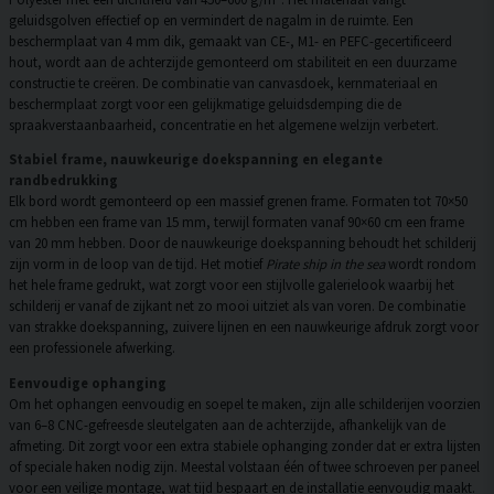
geluidsgolven effectief op en vermindert de nagalm in de ruimte. Een
beschermplaat van 4 mm dik, gemaakt van CE-, M1- en PEFC-gecertificeerd
hout, wordt aan de achterzijde gemonteerd om stabiliteit en een duurzame
constructie te creëren. De combinatie van canvasdoek, kernmateriaal en
beschermplaat zorgt voor een gelijkmatige geluidsdemping die de
spraakverstaanbaarheid, concentratie en het algemene welzijn verbetert.
Stabiel frame, nauwkeurige doekspanning en elegante
randbedrukking
Elk bord wordt gemonteerd op een massief grenen frame. Formaten tot 70×50
cm hebben een frame van 15 mm, terwijl formaten vanaf 90×60 cm een frame
van 20 mm hebben. Door de nauwkeurige doekspanning behoudt het schilderij
zijn vorm in de loop van de tijd. Het motief
Pirate ship in the sea
wordt rondom
het hele frame gedrukt, wat zorgt voor een stijlvolle galerielook waarbij het
schilderij er vanaf de zijkant net zo mooi uitziet als van voren. De combinatie
van strakke doekspanning, zuivere lijnen en een nauwkeurige afdruk zorgt voor
een professionele afwerking.
Eenvoudige ophanging
Om het ophangen eenvoudig en soepel te maken, zijn alle schilderijen voorzien
van 6–8 CNC-gefreesde sleutelgaten aan de achterzijde, afhankelijk van de
afmeting. Dit zorgt voor een extra stabiele ophanging zonder dat er extra lijsten
of speciale haken nodig zijn. Meestal volstaan één of twee schroeven per paneel
voor een veilige montage, wat tijd bespaart en de installatie eenvoudig maakt.