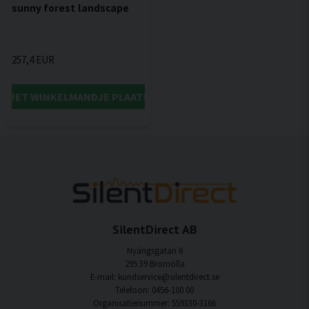
sunny forest landscape
257,4 EUR
IN HET WINKELMANDJE PLAATSEN
SilentDirect AB
Nyängsgatan 6
295 39 Bromölla
E-mail: kundservice@silentdirect.se
Telefoon: 0456-100 00
Organisatienummer: 559330-3166