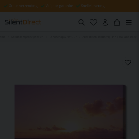
Gratis verzending
Vijf jaar garantie
Snelle levering
ome
Geluiddempende panelen
Landschap & Natuur
Akoestisch schilderij - Pink sea landscape