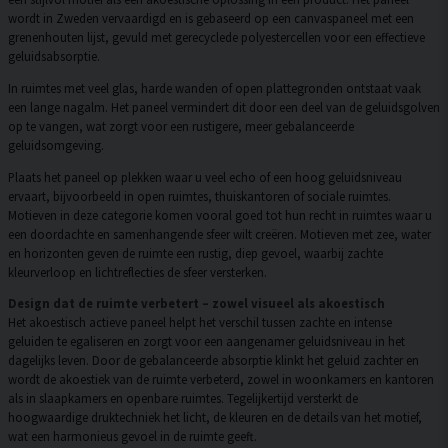
wordt in Zweden vervaardigd en is gebaseerd op een canvaspaneel met een
grenenhouten lijst, gevuld met gerecyclede polyestercellen voor een effectieve
geluidsabsorptie.
In ruimtes met veel glas, harde wanden of open plattegronden ontstaat vaak
een lange nagalm. Het paneel vermindert dit door een deel van de geluidsgolven
op te vangen, wat zorgt voor een rustigere, meer gebalanceerde
geluidsomgeving.
Plaats het paneel op plekken waar u veel echo of een hoog geluidsniveau
ervaart, bijvoorbeeld in open ruimtes, thuiskantoren of sociale ruimtes.
Motieven in deze categorie komen vooral goed tot hun recht in ruimtes waar u
een doordachte en samenhangende sfeer wilt creëren. Motieven met zee, water
en horizonten geven de ruimte een rustig, diep gevoel, waarbij zachte
kleurverloop en lichtreflecties de sfeer versterken.
Design dat de ruimte verbetert – zowel visueel als akoestisch
Het akoestisch actieve paneel helpt het verschil tussen zachte en intense
geluiden te egaliseren en zorgt voor een aangenamer geluidsniveau in het
dagelijks leven. Door de gebalanceerde absorptie klinkt het geluid zachter en
wordt de akoestiek van de ruimte verbeterd, zowel in woonkamers en kantoren
als in slaapkamers en openbare ruimtes. Tegelijkertijd versterkt de
hoogwaardige druktechniek het licht, de kleuren en de details van het motief,
wat een harmonieus gevoel in de ruimte geeft.