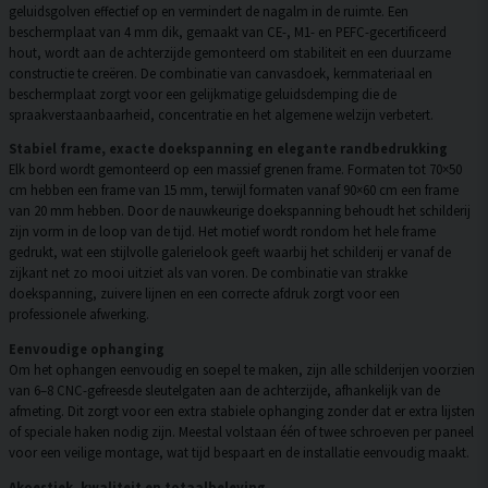
geluidsgolven effectief op en vermindert de nagalm in de ruimte. Een
beschermplaat van 4 mm dik, gemaakt van CE-, M1- en PEFC-gecertificeerd
hout, wordt aan de achterzijde gemonteerd om stabiliteit en een duurzame
constructie te creëren. De combinatie van canvasdoek, kernmateriaal en
beschermplaat zorgt voor een gelijkmatige geluidsdemping die de
spraakverstaanbaarheid, concentratie en het algemene welzijn verbetert.
Stabiel frame, exacte doekspanning en elegante randbedrukking
Elk bord wordt gemonteerd op een massief grenen frame. Formaten tot 70×50
cm hebben een frame van 15 mm, terwijl formaten vanaf 90×60 cm een frame
van 20 mm hebben. Door de nauwkeurige doekspanning behoudt het schilderij
zijn vorm in de loop van de tijd. Het motief wordt rondom het hele frame
gedrukt, wat een stijlvolle galerielook geeft waarbij het schilderij er vanaf de
zijkant net zo mooi uitziet als van voren. De combinatie van strakke
doekspanning, zuivere lijnen en een correcte afdruk zorgt voor een
professionele afwerking.
Eenvoudige ophanging
Om het ophangen eenvoudig en soepel te maken, zijn alle schilderijen voorzien
van 6–8 CNC-gefreesde sleutelgaten aan de achterzijde, afhankelijk van de
afmeting. Dit zorgt voor een extra stabiele ophanging zonder dat er extra lijsten
of speciale haken nodig zijn. Meestal volstaan één of twee schroeven per paneel
voor een veilige montage, wat tijd bespaart en de installatie eenvoudig maakt.
Akoestiek, kwaliteit en totaalbeleving