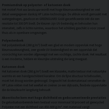
Premiumdruk op polyester- of katoenen doek
Het motief
Pink sea landscape
wordt met hoge kleurnauwkeurigheid en veel
detail weergegeven dankzij HP Latex-technologie. De afdruk wordt gemaakt met
watergedragen, geurloze en GREENGUARD Gold-gecertificeerde inkt die een
resolutie tot 300 DPI biedt. De kleuren zijn UV-bestendig en behouden hun
intensiteit, zelfs in lichte ruimtes, waardoor het schilderij geschikt is voor zowel
thuis als in openbare omgevingen.
Polyesterdoek
Het polyesterdoek (260 g/m²) biedt een glad en modern oppervlak met hoge
kleurnauwkeurigheid, zeer goede UV-bestendigheid en een oppervlak dat
voorzichtig kan worden afgeveegd met een vochtige, zachte doek. Het resultaat
is een moderne, heldere en kleurrijke uitstraling die lang meegaat.
Katoenen doek
Het katoenen doek (260 g/m²) biedt een klassieke, matte textuur met natuurlijke
warmte en een handgeschilderd karakter. Om de fijne structuur te behouden,
moet het droog worden gedroogd. Ongeacht het doekmateriaal versmelten de
HP Latex-inkten met het weefsel en creëren ze een slijtvaste, flexibele oppervlakte
die de kleurkracht langdurig behoudt.
Akoestische kern met hoge dichtheid en gedocumenteerde prestaties
De geluidsabsorberende kern bestaat voor minimaal 50 procent uit gerecycled
Polyester met een dichtheid van 450–600 g/m². Het materiaal vangt