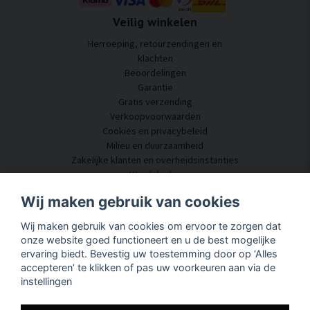
Veilig winkelen
Herroeping, retourzendingen en
klachten
Beoordelingen
Garantie
Gratis verzending
Verkoopvoorwaarden
Cookies en privacybeleid
Milieu en duurzaamheid
Zakelijke klanten en overheidsinstanties
Word dealer
Enkele van onze klanten
Wij maken gebruik van cookies
Klantenservice
Wij maken gebruik van cookies om ervoor te zorgen dat
Neem contact met ons op
onze website goed functioneert en u de best mogelijke
Akoestisch advies
ervaring biedt. Bevestig uw toestemming door op ‘Alles
Montage en installatie
accepteren’ te klikken of pas uw voorkeuren aan via de
Vragen en antwoorden
instellingen
Kennisportaal
Levertijd