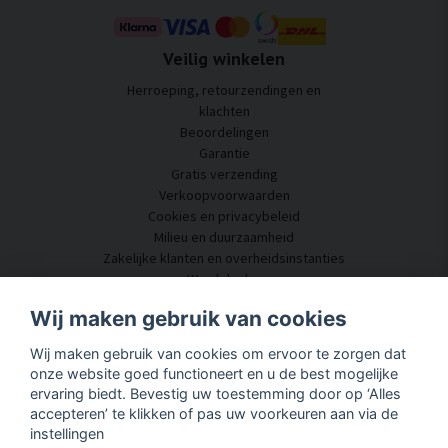
Veilig winkelen
Herroeping, retourzendingen en
klachten
Beoordelingen
Garantie
Gratis verzending
Verkoopvoorwaarden
Cookies en privacybeleid
Milieu en duurzaamheid
Zakelijke klanten en overheidsinstanties
Word dealer
Enkele van onze klanten
Wij maken gebruik van cookies
Klantenservice
Wij maken gebruik van cookies om ervoor te zorgen dat
Neem contact met ons op
onze website goed functioneert en u de best mogelijke
Akoestisch advies
ervaring biedt. Bevestig uw toestemming door op ‘Alles
Montage en installatie
accepteren’ te klikken of pas uw voorkeuren aan via de
Vragen en antwoorden
instellingen
Kennisportaal