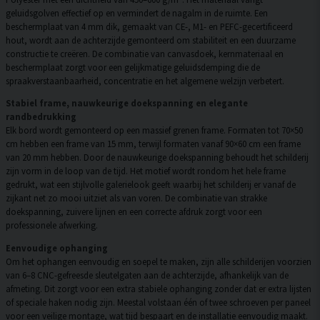
geluidsgolven effectief op en vermindert de nagalm in de ruimte. Een
beschermplaat van 4 mm dik, gemaakt van CE-, M1- en PEFC-gecertificeerd
hout, wordt aan de achterzijde gemonteerd om stabiliteit en een duurzame
constructie te creëren. De combinatie van canvasdoek, kernmateriaal en
beschermplaat zorgt voor een gelijkmatige geluidsdemping die de
spraakverstaanbaarheid, concentratie en het algemene welzijn verbetert.
Stabiel frame, nauwkeurige doekspanning en elegante
randbedrukking
Elk bord wordt gemonteerd op een massief grenen frame. Formaten tot 70×50
cm hebben een frame van 15 mm, terwijl formaten vanaf 90×60 cm een frame
van 20 mm hebben. Door de nauwkeurige doekspanning behoudt het schilderij
zijn vorm in de loop van de tijd. Het motief wordt rondom het hele frame
gedrukt, wat een stijlvolle galerielook geeft waarbij het schilderij er vanaf de
zijkant net zo mooi uitziet als van voren. De combinatie van strakke
doekspanning, zuivere lijnen en een correcte afdruk zorgt voor een
professionele afwerking.
Eenvoudige ophanging
Om het ophangen eenvoudig en soepel te maken, zijn alle schilderijen voorzien
van 6–8 CNC-gefreesde sleutelgaten aan de achterzijde, afhankelijk van de
afmeting. Dit zorgt voor een extra stabiele ophanging zonder dat er extra lijsten
of speciale haken nodig zijn. Meestal volstaan één of twee schroeven per paneel
voor een veilige montage, wat tijd bespaart en de installatie eenvoudig maakt.