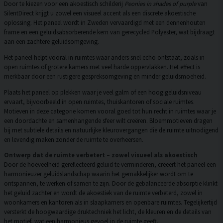
Door te kiezen voor een akoestisch schilderij
Peonies in shades of purple
van
SilentDirect krijgt u zowel een visueel accent als een discrete akoestische
oplossing. Het paneel wordt in Zweden vervaardigd met een dennenhouten
frame en een geluidsabsorberende kern van gerecycled Polyester, wat bijdraagt
aan een zachtere geluidsomgeving.
Het paneel helpt vooral in ruimtes waar anders snel echo ontstaat, zoals in
open ruimtes of grotere kamers met veel harde oppervlakken. Het effect is
merkbaar door een rustigere gespreksomgeving en minder geluidsmoeheid.
Plaats het paneel op plekken waar je veel galm of een hoog geluidsniveau
ervaart, bijvoorbeeld in open ruimtes, thuiskantoren of sociale ruimtes.
Motieven in deze categorie komen vooral goed tot hun recht in ruimtes waar je
een doordachte en samenhangende sfeer wilt creëren. Bloemmotieven dragen
bij met subtiele details en natuurlijke kleurovergangen die de ruimte uitnodigend
en levendig maken zonder de ruimte te overheersen.
Ontwerp dat de ruimte verbetert – zowel visueel als akoestisch
Door de hoeveelheid gereflecteerd geluid te verminderen, creëert het paneel een
harmonieuzer geluidslandschap waarin het gemakkelijker wordt om te
ontspannen, te werken of samen te zijn. Door de gebalanceerde absorptie klinkt
het geluid zachter en wordt de akoestiek van de ruimte verbeterd, zowel in
woonkamers en kantoren als in slaapkamers en openbare ruimtes. Tegelijkertijd
versterkt de hoogwaardige druktechniek het licht, de kleuren en de details van
het motief, wat een harmonieus gevoel in de ruimte geeft.