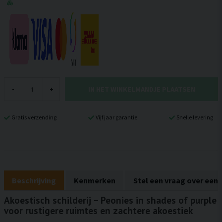
IN HET WINKELMANDJE PLAATSEN
-
+
Gratis verzending
Vijf jaar garantie
Snelle levering
Beschrijving
Kenmerken
Stel een vraag over een
Akoestisch schilderij – Peonies in shades of purple
voor rustigere ruimtes en zachtere akoestiek