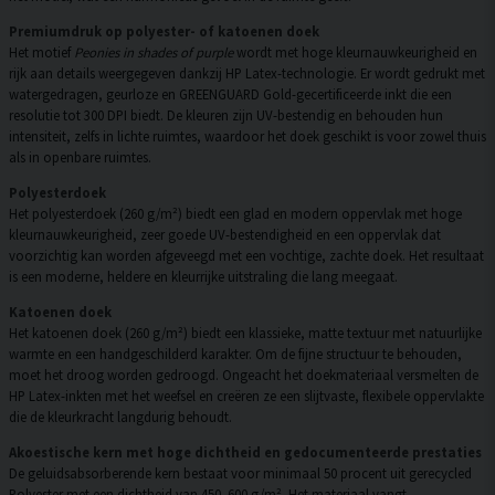
Premiumdruk op polyester- of katoenen doek
Het motief
Peonies in shades of purple
wordt met hoge kleurnauwkeurigheid en
rijk aan details weergegeven dankzij HP Latex-technologie. Er wordt gedrukt met
watergedragen, geurloze en GREENGUARD Gold-gecertificeerde inkt die een
resolutie tot 300 DPI biedt. De kleuren zijn UV-bestendig en behouden hun
intensiteit, zelfs in lichte ruimtes, waardoor het doek geschikt is voor zowel thuis
als in openbare ruimtes.
Polyesterdoek
Het polyesterdoek (260 g/m²) biedt een glad en modern oppervlak met hoge
kleurnauwkeurigheid, zeer goede UV-bestendigheid en een oppervlak dat
voorzichtig kan worden afgeveegd met een vochtige, zachte doek. Het resultaat
is een moderne, heldere en kleurrijke uitstraling die lang meegaat.
Katoenen doek
Het katoenen doek (260 g/m²) biedt een klassieke, matte textuur met natuurlijke
warmte en een handgeschilderd karakter. Om de fijne structuur te behouden,
moet het droog worden gedroogd. Ongeacht het doekmateriaal versmelten de
HP Latex-inkten met het weefsel en creëren ze een slijtvaste, flexibele oppervlakte
die de kleurkracht langdurig behoudt.
Akoestische kern met hoge dichtheid en gedocumenteerde prestaties
De geluidsabsorberende kern bestaat voor minimaal 50 procent uit gerecycled
Polyester met een dichtheid van 450–600 g/m². Het materiaal vangt