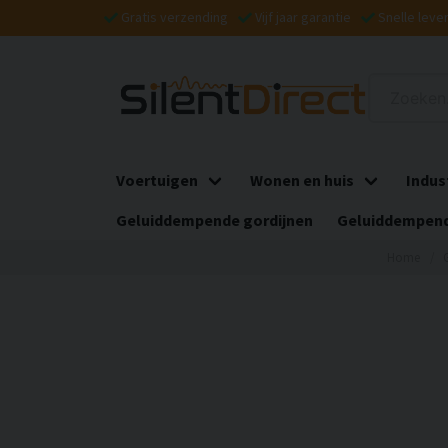
Gratis verzending
Vijf jaar garantie
Snelle leve
Voertuigen
Wonen en huis
Indus
Geluiddempende gordijnen
Geluiddempend
Home