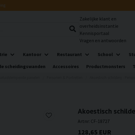
ring
Zakelijke klant en
overheidsinstantie
Kennisportaal
Vragen en antwoorden
trie
Kantoor
Restaurant
School
St
e scheidingswanden
Accessoires
Productmonsters
Geluiddempende panelen
Personen & Portretten
Akoestisch schilderij - Pen
Akoestisch schilde
Artnr:
CF-18727
128,65 EUR