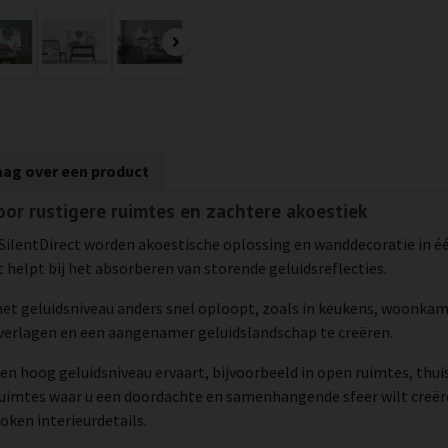
aag over een product
oor rustigere ruimtes en zachtere akoestiek
SilentDirect worden akoestische oplossing en wanddecoratie in één
 helpt bij het absorberen van storende geluidsreflecties.
 het geluidsniveau anders snel oploopt, zoals in keukens, woonka
erlagen en een aangenamer geluidslandschap te creëren.
en hoog geluidsniveau ervaart, bijvoorbeeld in open ruimtes, thui
ruimtes waar u een doordachte en samenhangende sfeer wilt creëre
ken interieurdetails.