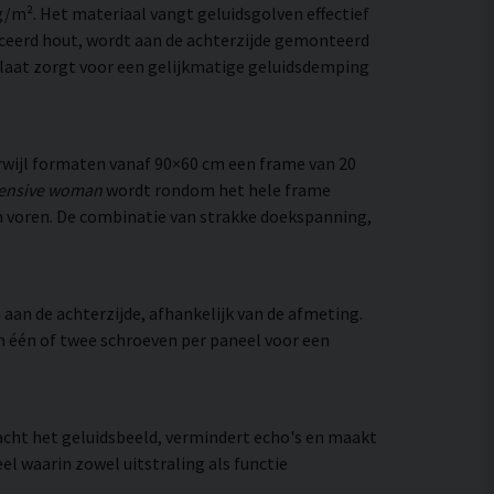
/m². Het materiaal vangt geluidsgolven effectief
ceerd hout, wordt aan de achterzijde gemonteerd
laat zorgt voor een gelijkmatige geluidsdemping
wijl formaten vanaf 90×60 cm een frame van 20
ensive woman
wordt rondom het hele frame
 van voren. De combinatie van strakke doekspanning,
aan de achterzijde, afhankelijk van de afmeting.
an één of twee schroeven per paneel voor een
zacht het geluidsbeeld, vermindert echo's en maakt
el waarin zowel uitstraling als functie