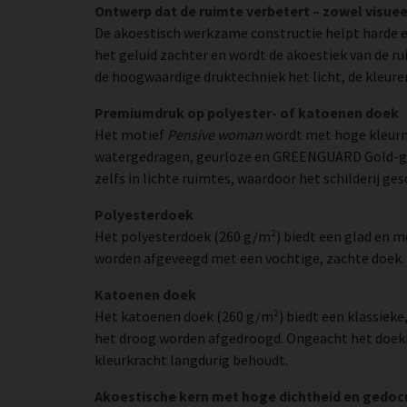
Ontwerp dat de ruimte verbetert – zowel visuee
De akoestisch werkzame constructie helpt harde e
het geluid zachter en wordt de akoestiek van de r
de hoogwaardige druktechniek het licht, de kleuren
Premiumdruk op polyester- of katoenen doek
Het motief
Pensive woman
wordt met hoge kleurn
watergedragen, geurloze en GREENGUARD Gold-gecer
zelfs in lichte ruimtes, waardoor het schilderij ge
Polyesterdoek
Het polyesterdoek (260 g/m²) biedt een glad en 
worden afgeveegd met een vochtige, zachte doek. H
Katoenen doek
Het katoenen doek (260 g/m²) biedt een klassieke
het droog worden afgedroogd. Ongeacht het doekma
kleurkracht langdurig behoudt.
Akoestische kern met hoge dichtheid en gedo