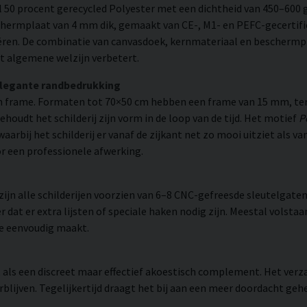
 50 procent gerecycled Polyester met een dichtheid van 450–600 g
chermplaat van 4 mm dik, gemaakt van CE-, M1- en PEFC-gecertifi
eëren. De combinatie van canvasdoek, kernmateriaal en beschermp
t algemene welzijn verbetert.
elegante randbedrukking
 frame. Formaten tot 70×50 cm hebben een frame van 15 mm, ter
udt het schilderij zijn vorm in de loop van de tijd. Het motief
P
waarbij het schilderij er vanaf de zijkant net zo mooi uitziet als
or een professionele afwerking.
n alle schilderijen voorzien van 6–8 CNC-gefreesde sleutelgaten 
 dat er extra lijsten of speciale haken nodig zijn. Meestal volsta
ie eenvoudig maakt.
rt als een discreet maar effectief akoestisch complement. Het ver
blijven. Tegelijkertijd draagt het bij aan een meer doordacht gehe