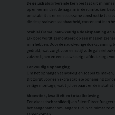
De geluidsabsorberende kern bestaat uit minimaal
op en vermindert de nagalm in de ruimte. Een bes
om stabiliteit en een duurzame constructie te cr
die de spraakverstaanbaarheid, concentratie en he
Stabiel frame, nauwkeurige doekspanning en 
Elk bord wordt gemonteerd op een massief grenen
mm hebben. Door de nauwkeurige doekspanning beho
gedrukt, wat zorgt voor een stijlvolle galerielook 
zuivere lijnen en een nauwkeurige afdruk zorgt vo
Eenvoudige ophanging
Om het ophangen eenvoudig en soepel te maken, zij
Dit zorgt voor een extra stabiele ophanging zonder
veilige montage, wat tijd bespaart en de installat
Akoestiek, kwaliteit en totaalbeleving
Een akoestisch schilderij van SilentDirect fungee
het aangenamer om langere tijd in de ruimte te ver
samenkomen.