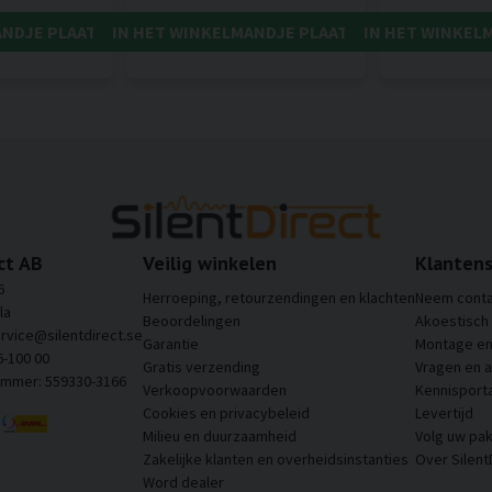
ANDJE PLAATSEN
IN HET WINKELMANDJE PLAATSEN
IN HET WINKEL
ct AB
Veilig winkelen
Klantens
6
Herroeping, retourzendingen en klachten
Neem conta
la
Beoordelingen
Akoestisch
ervice@silentdirect.se
Garantie
Montage en 
6-100 00
Gratis verzending
Vragen en 
ummer: 559330-3166
Verkoopvoorwaarden
Kennisporta
Cookies en privacybeleid
Levertijd
Milieu en duurzaamheid
Volg uw pak
Zakelijke klanten en overheidsinstanties
Over Silent
Word dealer