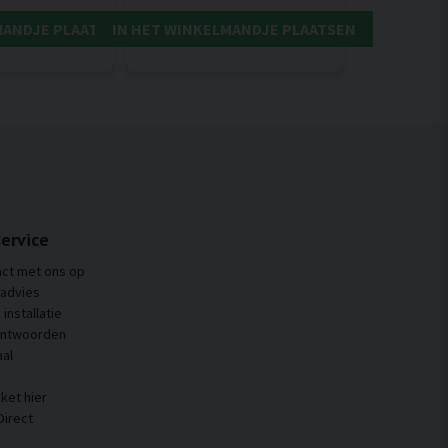
MANDJE PLAATSEN
IN HET WINKELMANDJE PLAATSEN
ervice
ct met ons op
 advies
installatie
antwoorden
al
ket hier
Direct