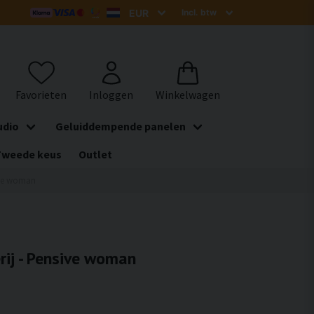
udio
Geluiddempende panelen
Tweede keus
Outlet
sive woman
rij - Pensive woman