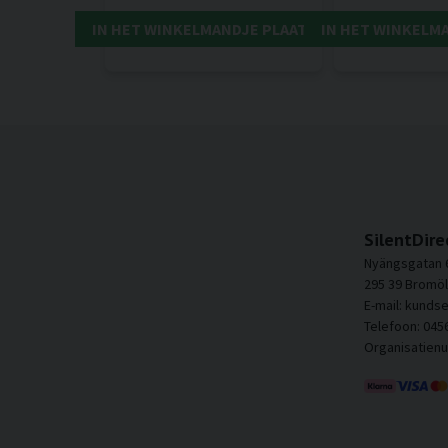
IN HET WINKELMANDJE PLAATSEN
IN HET WINKELM
SilentDire
Nyängsgatan 
295 39 Bromöl
E-mail: kunds
Telefoon: 045
Organisatien