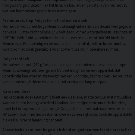
hoogwaardige druktechniek het licht, de kleuren en de details van het motief,
wat een harmonieus gevoel in de ruimte geeft.
Premiumdruk op Polyester- of katoenen doek
Het motief wordt met hoge kleurnauwkeurigheid en rijk aan details weergegeven
dankzij HP Latex-technologie. Er wordt gedrukt met watergedragen, geurloze en
GREENGUARD Gold-gecertificeerde inkt die een resolutie tot 300 DPI biedt. De
kleuren zijn UV-bestendig en behouden hun intensiteit, zelfs in lichte ruimtes,
waardoor het doek geschikt is voor zowel thuis als in openbare ruimtes.
Polyesterdoek
Het polyesterdoek (260 g/m²) biedt een glad en modern oppervlak met hoge
kleurnauwkeurigheid, zeer goede UV-bestendigheid en een oppervlak dat
voorzichtig kan worden afgeveegd met een vochtige, zachte doek. Het resultaat
is een moderne, heldere en kleurrijke uitstraling die lang meegaat.
Katoenen doek
Het katoenen doek (260 g/m²) biedt een klassieke, matte textuur met natuurlijke
warmte en een handgeschilderd karakter. Om de fijne structuur te behouden,
moet het droog worden gedroogd. Ongeacht het doekmateriaal versmelten de
HP Latex-inkten met het weefsel en creëren ze een slijtvaste, flexibele oppervlakte
die de kleurkracht langdurig behoudt.
Akoestische kern met hoge dichtheid en gedocumenteerde prestaties