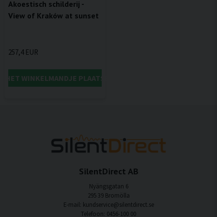
Akoestisch schilderij -
View of Kraków at sunset
257,4 EUR
IN HET WINKELMANDJE PLAATSEN
SilentDirect AB
Nyängsgatan 6
295 39 Bromölla
E-mail: kundservice@silentdirect.se
Telefoon: 0456-100 00