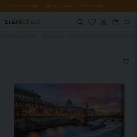
Gratis verzending
Vijf jaar garantie
Snelle levering
Geluiddempende panelen
Steden & Skylines
Akoestisch schilderij - Paris bridge at evening time