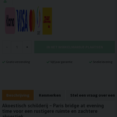
IN HET WINKELMANDJE PLAATSEN
-
+
Gratis verzending
Vijf jaar garantie
Snelle levering
Beschrijving
Kenmerken
Stel een vraag over een
Akoestisch schilderij – Paris bridge at evening
time voor een rustigere ruimte en zachtere
akoestiek