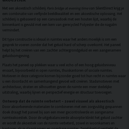
Met een akoestisch schilderij
Paris bridge at evening time
van SilentDirect krijg je
een combinatie van verfijnde beeldkwaliteit en een akoestische oplossing. Het
schilderij is gebaseerd op een canvasdoek met een houten lijst, waarbij de
binnenkant is gevuld met een kern van gerecycled Polyester die de nagalm
vermindert.
Dit type constructie is ideaal in ruimtes waar het anders moeilijk is om een
gesprek te voeren zonder dat het geluid hard of scherp overkomt. Het paneel
helpt bij het creëren van een zachter achtergrondgeluid en een aangenamere
geluidsomgeving.
Plaats het paneel op plekken waar u veel echo of een hoog geluidsniveau
ervaart, bijvoorbeeld in open ruimtes, thuiskantoren of sociale ruimtes.
Motieven in deze categorie komen bijzonder goed tot hun recht in ruimtes waar
u een doordacht en samenhangend gevoel wilt creëren. Stadsmotieven met
architectuur, straten en silhouetten geven de ruimte een meer stedelijke
uitstraling, waarbij lijnen en perspectief energie en structuur toevoegen.
Ontwerp dat de ruimte verbetert – zowel visueel als akoestisch
Door absorberende materialen te combineren met een zorgvuldig gespannen
doek draagt het paneel bij aan een meer gecontroleerde en aangename
ruimteakoestiek. Door de uitgebalanceerde absorptie klinkt het geluid zachter
en wordt de akoestiek van de ruimte verbeterd, zowel in woonkamers en
kantoren als in slaapkamers en openbare ruimtes. Tegelijkertijd versterkt de