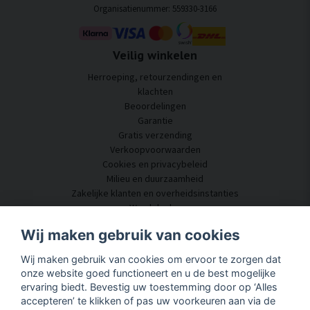
Organisatienummer: 559330-3166
Veilig winkelen
Herroeping, retourzendingen en
klachten
Beoordelingen
Garantie
Gratis verzending
Verkoopvoorwaarden
Cookies en privacybeleid
Milieu en duurzaamheid
Zakelijke klanten en overheidsinstanties
Word dealer
Enkele van onze klanten
Wij maken gebruik van cookies
Klantenservice
Wij maken gebruik van cookies om ervoor te zorgen dat
Neem contact met ons op
onze website goed functioneert en u de best mogelijke
Akoestisch advies
ervaring biedt. Bevestig uw toestemming door op ‘Alles
Montage en installatie
accepteren’ te klikken of pas uw voorkeuren aan via de
Vragen en antwoorden