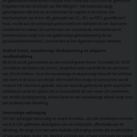
De geluidsabsorberende kern bestaat voor minimaal 50 procent uit gerecycled
Polyester met een dichtheid van 450–600 g/m². Het materiaal vangt
geluidsgolven effectief op en vermindert de nagalm in de ruimte. Een
beschermplaat van 4 mm dik, gemaakt van CE-, M1- en PEFC-gecertificeerd
hout, wordt aan de achterzijde gemonteerd om stabiliteit en een duurzame
constructie te creëren. De combinatie van canvasdoek, kernmateriaal en
beschermplaat zorgt voor een gelijkmatige geluidsdemping die de
spraakverstaanbaarheid, concentratie en het algemene welzijn verbetert.
Stabiel frame, nauwkeurige doekspanning en elegante
randbedrukking
Elk bord wordt gemonteerd op een massief grenen frame. Formaten tot 70×50
cm hebben een frame van 15 mm, terwijl formaten vanaf 90×60 cm een frame
van 20 mm hebben. Door de nauwkeurige doekspanning behoudt het schilderij
zijn vorm in de loop van de tijd. Het motief
Paris bridge at evening time
wordt
rondom het hele frame gedrukt, wat een stijlvolle galerielook geeft waarbij het
schilderij er vanaf de zijkant net zo mooi uitziet als van voren. De combinatie
van strakke doekspanning, zuivere lijnen en een nauwkeurige afdruk zorgt voor
een professionele afwerking.
Eenvoudige ophanging
Om het ophangen eenvoudig en soepel te maken, zijn alle schilderijen voorzien
van 6–8 CNC-gefreesde sleutelgaten aan de achterzijde, afhankelijk van de
afmeting. Dit zorgt voor een extra stabiele ophanging zonder dat er extra lijsten
of speciale haken nodig zijn. Meestal volstaan één of twee schroeven per paneel