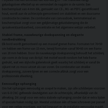
geluidsgolven effectief op en vermindert de nagalm in de ruimte. Een
beschermplaat van 4 mm dik, gemaakt van CE-, M1- en PEFC-gecertificeerd
hout, wordt aan de achterzijde gemonteerd om stabiliteit en een duurzame
constructie te creëren. De combinatie van canvasdoek, kernmateriaal en
beschermplaat zorgt voor een gelijkmatige geluidsdemping die de
spraakverstaanbaarheid, concentratie en het algemene welzijn verbetert.
Stabiel frame, nauwkeurige doekspanning en elegante
randbedrukking
Elk bord wordt gemonteerd op een massief grenen frame. Formaten tot 70×50
cm hebben een frame van 15 mm, terwijl formaten vanaf 90×60 cm een frame
van 20 mm hebben. Door de nauwkeurige doekspanning behoudt het schilderij
zijn vorm in de loop van de tijd. Het motief wordt rondom het hele frame
gedrukt, wat een stijlvolle galerielook geeft waarbij het schilderij er vanaf de
zijkant net zo mooi uitziet als van voren. De combinatie van strakke
doekspanning, zuivere lijnen en een correcte afdruk zorgt voor een
professionele afwerking.
Eenvoudige ophanging
Om het ophangen eenvoudig en soepel te maken, zijn alle schilderijen voorzien
van 6–8 CNC-gefreesde sleutelgaten aan de achterzijde, afhankelijk van de
afmeting. Dit zorgt voor een extra stabiele ophanging zonder dat er extra lijsten
of speciale haken nodig zijn. Meestal volstaan één of twee schroeven per paneel
voor een veilige montage, wat tijd bespaart en de installatie eenvoudig maakt.