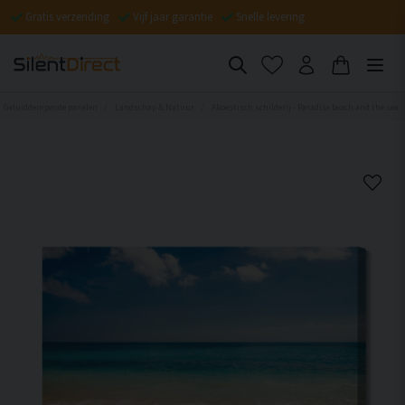
Gratis verzending
Vijf jaar garantie
Snelle levering
Geluiddempende panelen
Landschap & Natuur
Akoestisch schilderij - Paradise beach and the sea