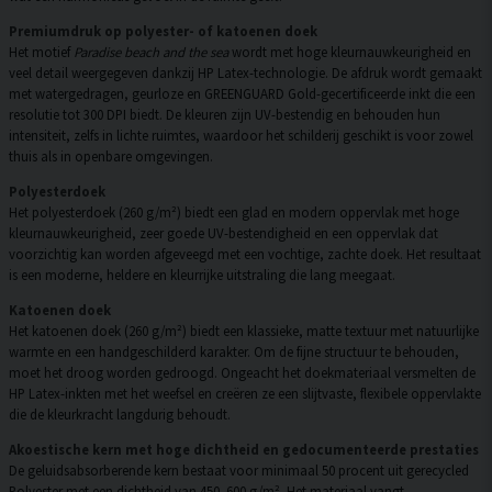
Premiumdruk op polyester- of katoenen doek
Het motief
Paradise beach and the sea
wordt met hoge kleurnauwkeurigheid en
veel detail weergegeven dankzij HP Latex-technologie. De afdruk wordt gemaakt
met watergedragen, geurloze en GREENGUARD Gold-gecertificeerde inkt die een
resolutie tot 300 DPI biedt. De kleuren zijn UV-bestendig en behouden hun
intensiteit, zelfs in lichte ruimtes, waardoor het schilderij geschikt is voor zowel
thuis als in openbare omgevingen.
Polyesterdoek
Het polyesterdoek (260 g/m²) biedt een glad en modern oppervlak met hoge
kleurnauwkeurigheid, zeer goede UV-bestendigheid en een oppervlak dat
voorzichtig kan worden afgeveegd met een vochtige, zachte doek. Het resultaat
is een moderne, heldere en kleurrijke uitstraling die lang meegaat.
Katoenen doek
Het katoenen doek (260 g/m²) biedt een klassieke, matte textuur met natuurlijke
warmte en een handgeschilderd karakter. Om de fijne structuur te behouden,
moet het droog worden gedroogd. Ongeacht het doekmateriaal versmelten de
HP Latex-inkten met het weefsel en creëren ze een slijtvaste, flexibele oppervlakte
die de kleurkracht langdurig behoudt.
Akoestische kern met hoge dichtheid en gedocumenteerde prestaties
De geluidsabsorberende kern bestaat voor minimaal 50 procent uit gerecycled
Polyester met een dichtheid van 450–600 g/m². Het materiaal vangt