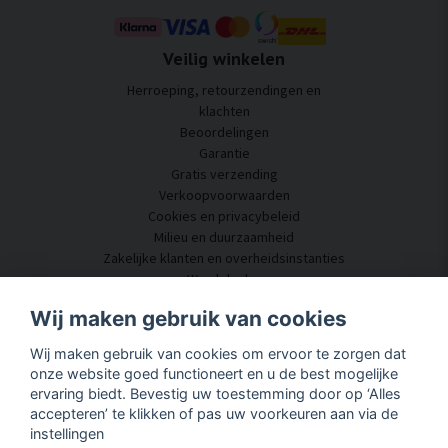
Veilig winkelen
Herroeping, retourzendingen en
klachten
Beoordelingen
Garantie
Gratis verzending
Verkoopvoorwaarden
Cookies en privacybeleid
Milieu en duurzaamheid
Zakelijke klanten en overheidsinstanties
Word dealer
Enkele van onze klanten
Wij maken gebruik van cookies
Klantenservice
Wij maken gebruik van cookies om ervoor te zorgen dat
Neem contact met ons op
onze website goed functioneert en u de best mogelijke
Akoestisch advies
ervaring biedt. Bevestig uw toestemming door op ‘Alles
Montage en installatie
accepteren’ te klikken of pas uw voorkeuren aan via de
Vragen en antwoorden
instellingen
Kennisportaal