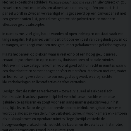
Met het akoestische schilderij
Paradise beach and the sea
van SilentDirect krijgt u
zowel een stijlvol motief als een akoestische oplossing in één product. Het
paneel wordt in Zweden vervaardigd en is gebaseerd op een canvaspaneel met
een grenenhouten lijst, gevuld met gerecyclede polyestercellen voor een
effectieve geluidsabsorptie.
In ruimtes met veel glas, harde wanden of open indelingen ontstaat vaak een
lange nagalm. Het paneel vermindert dit door een deel van de geluidsgolven op
te vangen, wat zorgt voor een rustigere, meer gebalanceerde geluidsomgeving.
Plaats het paneel op plekken waar u veel echo of een hoog geluidsniveau
ervaart, bijvoorbeeld in open ruimtes, thuiskantoren of sociale ruimtes.
Motieven in deze categorie komen vooral goed tot hun recht in ruimtes waar u
een doordachte en samenhangende sfeer wilt creëren. Motieven met zee, water
en horizonten geven de ruimte een rustig, diep gevoel, waarbij zachte
kleurschakeringen en lichtreflecties de sfeer versterken.
Design dat de ruimte verbetert – zowel visueel als akoestisch
Het akoestisch actieve paneel helpt het verschil tussen zachte en intense
geluiden te egaliseren en zorgt voor een aangenamer geluidsniveau in het
dagelijks leven. Door de gebalanceerde absorptie klinkt het geluid zachter en
wordt de akoestiek van de ruimte verbeterd, zowel in woonkamers en kantoren
als in slaapkamers en openbare ruimtes. Tegelijkertijd versterkt de
hoogwaardige druktechniek het licht, de kleuren en de details van het motief,
wat een harmonieus gevoel in de ruimte geeft.