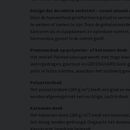
Design dat de ruimte verbetert – zowel visueel 
Door de hoeveelheid gereflecteerd geluid te verm
te werken of samen te zijn. Door de gebalanceerde
kantoren als in slaapkamers en openbare ruimtes. T
harmonieus gevoel in de ruimte geeft.
Premiumdruk op polyester- of katoenen doek
Het motief
Painted seascape
wordt met hoge kleur
watergedragen, geurloze en GREENGUARD Gold-gecer
zelfs in lichte ruimtes, waardoor het schilderij ge
Polyesterdoek
Het polyesterdoek (260 g/m²) biedt een glad en 
worden afgeveegd met een vochtige, zachte doek. H
Katoenen doek
Het katoenen doek (260 g/m²) biedt een klassieke
het droog worden gedroogd. Ongeacht het doekmate
kleurkracht langdurig behoudt.