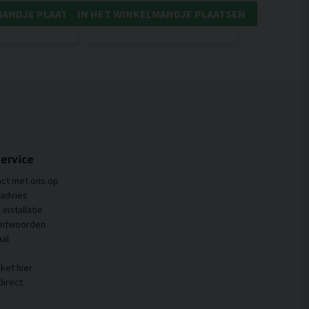
MANDJE PLAATSEN
IN HET WINKELMANDJE PLAATSEN
ervice
ct met ons op
 advies
installatie
antwoorden
al
ket hier
Direct