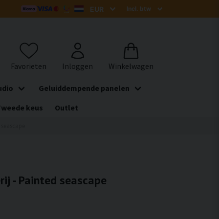
udio
Geluiddempende panelen
Tweede keus
Outlet
d seascape
rij - Painted seascape