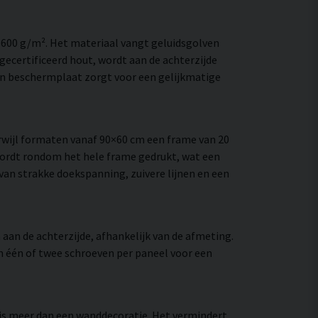
–600 g/m². Het materiaal vangt geluidsgolven
ecertificeerd hout, wordt aan de achterzijde
en beschermplaat zorgt voor een gelijkmatige
wijl formaten vanaf 90×60 cm een frame van 20
wordt rondom het hele frame gedrukt, wat een
e van strakke doekspanning, zuivere lijnen en een
aan de achterzijde, afhankelijk van de afmeting.
an één of twee schroeven per paneel voor een
t is meer dan een wanddecoratie. Het vermindert