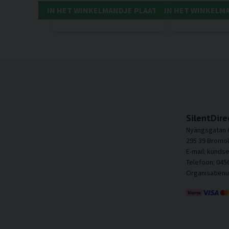
IN HET WINKELMANDJE PLAATSEN
IN HET WINKELM
SilentDire
Nyängsgatan 
295 39 Bromöl
E-mail: kunds
Telefoon: 045
Organisatien