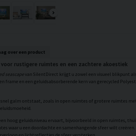
aag over een product
 voor rustigere ruimtes en een zachtere akoestiek
ed seascape
van SilentDirect krijgt u zowel een visueel blikpunt a
 frame en een geluidsabsorberende kern van gerecycled Polyeste
s snel galm ontstaat, zoals in open ruimtes of grotere ruimtes me
geluidsmoeheid.
een hoog geluidsniveau ervaart, bijvoorbeeld in open ruimtes, thu
mtes waar u een doordachte en samenhangende sfeer wilt creëren.
rverloop en lichtreflecties de sfeer versterken.