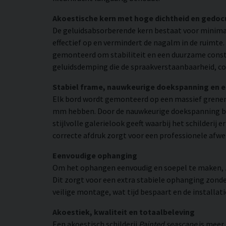
Akoestische kern met hoge dichtheid en gedo
De geluidsabsorberende kern bestaat voor minimaa
effectief op en vermindert de nagalm in de ruimte
gemonteerd om stabiliteit en een duurzame constr
geluidsdemping die de spraakverstaanbaarheid, co
Stabiel frame, nauwkeurige doekspanning en 
Elk bord wordt gemonteerd op een massief grenen
mm hebben. Door de nauwkeurige doekspanning beho
stijlvolle galerielook geeft waarbij het schilderij
correcte afdruk zorgt voor een professionele afwe
Eenvoudige ophanging
Om het ophangen eenvoudig en soepel te maken, zij
Dit zorgt voor een extra stabiele ophanging zonder
veilige montage, wat tijd bespaart en de installat
Akoestiek, kwaliteit en totaalbeleving
Een akoestisch schilderij
Painted seascape
is meer 