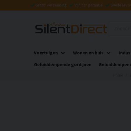
Gratis verzending
Vijf jaar garantie
Snelle leve
Voertuigen
Wonen en huis
Indus
Geluiddempende gordijnen
Geluiddempend
Home