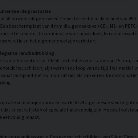
cumenteerde prestaties
l 50 procent uit gerecycled Polyester met een dichtheid van 450
. Een beschermplaat van 4 mm dik, gemaakt van CE-, M1- en PEFC-g
uctie te creëren. De combinatie van canvasdoek, kernmateriaal 
ncentratie en het algemene welzijn verbetert.
elegante randbedrukking
 frame. Formaten tot 70×50 cm hebben een frame van 15 mm, ter
udt het schilderij zijn vorm in de loop van de tijd. Het motief 
 er vanaf de zijkant net zo mooi uitziet als van voren. De combinati
rking.
n alle schilderijen voorzien van 6–8 CNC-gefreesde sleutelgaten 
 dat er extra lijsten of speciale haken nodig zijn. Meestal volsta
ie eenvoudig maakt.
dan een wanddecoratie. Een akoestisch schilderij van SilentDirec