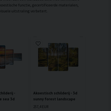
oestische functie, gecertificeerde materialen,
suele uitstraling verbetert.
ilderij -
Akoestisch schilderij - 3d
e sea 3d
sunny forest landscape
257,4 EUR