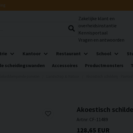
ring
Zakelijke klant en
overheidsinstantie
Kennisportaal
Vragen en antwoorden
trie
Kantoor
Restaurant
School
St
e scheidingswanden
Accessoires
Productmonsters
Geluiddempende panelen
Landschap & Natuur
Akoestisch schilderij - Painte
Akoestisch schilde
Artnr:
CF-11489
128,65 EUR