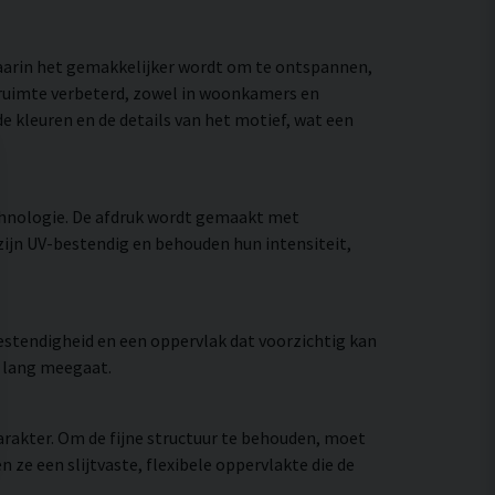
waarin het gemakkelijker wordt om te ontspannen,
e ruimte verbeterd, zowel in woonkamers en
e kleuren en de details van het motief, wat een
chnologie. De afdruk wordt gemaakt met
zijn UV-bestendig en behouden hun intensiteit,
stendigheid en een oppervlak dat voorzichtig kan
e lang meegaat.
rakter. Om de fijne structuur te behouden, moet
e een slijtvaste, flexibele oppervlakte die de