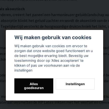
als akoestisch
inderen, creëert het paneel een harmonieuzer geluidslandschap 
 absorptie klinkt het geluid zachter en wordt de akoestiek van d
egelijkertijd versterkt de hoogwaardige druktechniek het licht, d
Wij maken gebruik van cookies
Wij maken gebruik van cookies om ervoor te
nauwkeurigheid en veel detail weergegeven dankzij HP Latex-te
zorgen dat onze website goed functioneert en u
tificeerde inkt die een resolutie tot 300 DPI biedt. De kleuren 
de best mogelijke ervaring biedt. Bevestig uw
schikt is voor zowel thuis als in openbare omgevingen.
toestemming door op ‘Alles accepteren’ te
klikken of pas uw voorkeuren aan via de
instellingen
modern oppervlak met hoge kleurnauwkeurigheid, zeer goede UV-be
et resultaat is een moderne, heldere en kleurrijke uitstraling di
Alles
Instellingen
goedkeuren
, matte textuur met natuurlijke warmte en een handgeschilderd ka
riaal versmelten de HP Latex-inkten met het weefsel en creëren z