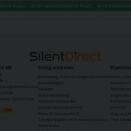
ANDJE PLAATSEN
IN HET WINKELMANDJE PLAATSEN
IN HET WINKEL
ct AB
Veilig winkelen
Klantens
6
Herroeping, retourzendingen en klachten
Neem conta
la
Beoordelingen
Akoestisch
ervice@silentdirect.se
Garantie
Montage en 
6-100 00
Gratis verzending
Vragen en 
ummer: 559330-3166
Verkoopvoorwaarden
Kennisporta
Cookies en privacybeleid
Levertijd
Milieu en duurzaamheid
Volg uw pak
Zakelijke klanten en overheidsinstanties
Over Silent
Word dealer