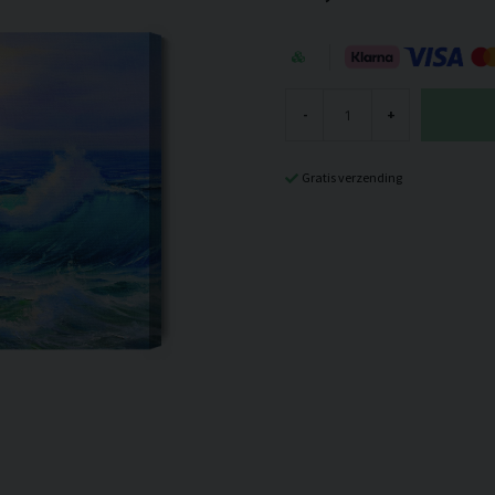
-
+
Gratis verzending