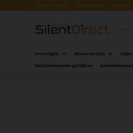
Gratis verzending
Vijf jaar garantie
Snelle leve
Voertuigen
Wonen en huis
Indus
Geluiddempende gordijnen
Geluiddempend
Home
Gelu