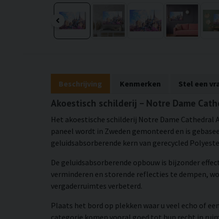
Beschrijving
Kenmerken
Stel een vr
Akoestisch schilderij – Notre Dame Cath
Het akoestische schilderij Notre Dame Cathedral 
paneel wordt in Zweden gemonteerd en is gebaseerd
geluidsabsorberende kern van gerecycled Polyester.
De geluidsabsorberende opbouw is bijzonder effec
verminderen en storende reflecties te dempen, w
vergaderruimtes verbeterd.
Plaats het bord op plekken waar u veel echo of een
categorie komen vooral goed tot hun recht in rui