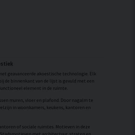
stiek
met geavanceerde akoestische technologie. Elk
 de binnenkant van de lijst is gevuld met een
functioneel element in de ruimte.
ssen muren, vloer en plafond. Door nagalm te
elzijn in woonkamers, keukens, kantoren en
antoren of sociale ruimtes. Motieven in deze
 Stadsmotieven met architectuur, straten en