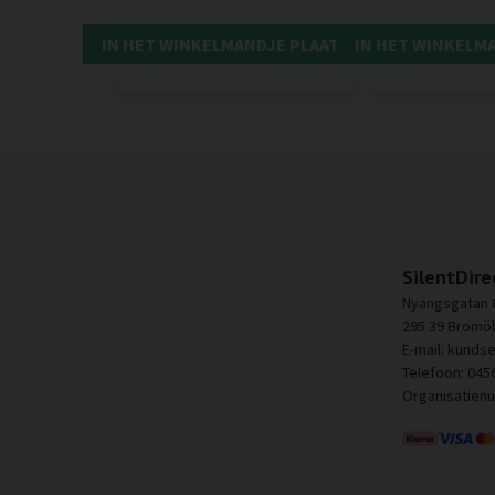
IN HET WINKELMANDJE PLAATSEN
IN HET WINKELM
SilentDire
Nyängsgatan 
295 39 Bromöl
E-mail: kunds
Telefoon: 045
Organisatien