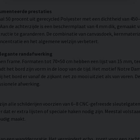
cumenteerde prestaties
l 50 procent uit gerecycled Polyester met een dichtheid van 450
. Aan de achterzijde is een beschermplaat van 4 mm dik, gemaakt v
ructie te garanderen. De combinatie van canvasdoek, kernmateria
ncentratie en het algemene welzijn verbetert.
elegante randafwerking
n frame. Formaten tot 70×50 cm hebben een lijst van 15 mm, ter
 het bord zijn vorm in de loop van de tijd. Het motief Notre Da
bij het bord er vanaf de zijkant net zo mooi uitziet als van voren.
ssionele afwerking.
n alle schilderijen voorzien van 6–8 CNC-gefreesde sleutelgaten 
 dat er extra lijsten of speciale haken nodig zijn. Meestal volsta
oudig maakt.
r dan een wanddecoratie. Het vermindert echo, zorgt voor een zac