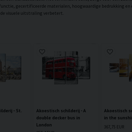
 functie, gecertificeerde materialen, hoogwaardige bedrukking en
e visuele uitstraling verbetert.
lderij - St.
Akoestisch schilderij - A
Akoestisch sch
a
double decker bus in
in the sunshi
London
367,75 EUR