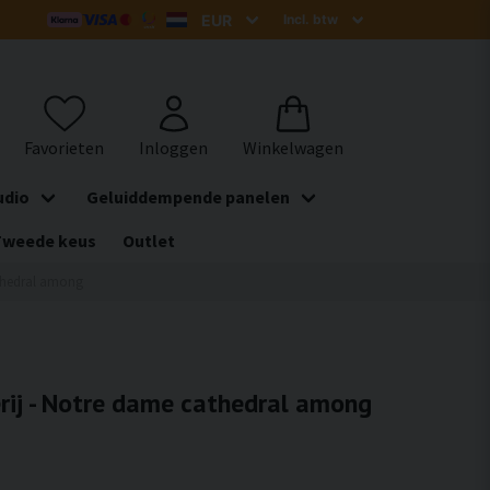
udio
Geluiddempende panelen
Tweede keus
Outlet
athedral among
erij - Notre dame cathedral among