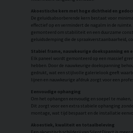
Akoestische kern met hoge dichtheid en gedo
De geluidsabsorberende kern bestaat voor minimaa
effectief op en vermindert de nagalm in de ruimte
gemonteerd om stabiliteit en een duurzame const
geluidsdemping die de spraakverstaanbaarheid, co
Stabiel frame, nauwkeurige doekspanning en 
Elk paneel wordt gemonteerd op een massief grene
hebben. Door de nauwkeurige doekspanning behoudt
gedrukt, wat een stijlvolle galerielook geeft waar
lijnen en nauwkeurige afdruk zorgt voor een profe
Eenvoudige ophanging
Om het ophangen eenvoudig en soepel te maken, zij
Dit zorgt voor een extra stabiele ophanging zonder
montage, wat tijd bespaart en de installatie eenv
Akoestiek, kwaliteit en totaalbeleving
Een akoestisch schilderij van SilentDirect is mee