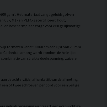
–600 g/m². Het materiaal vangt geluidsgolven
an CE-, M1- en PEFC-gecertificeerd hout,
al en beschermplaat zorgt voor een gelijkmatige
wijl formaten vanaf 90×60 cm een lijst van 20 mm
me Cathedral among wordt rondom de hele lijst
 De combinatie van strakke doekspanning, zuivere
aan de achterzijde, afhankelijk van de afmeting.
an één of twee schroeven per bord voor een veilige
htere geluidsomgeving en creëert een evenwichtige