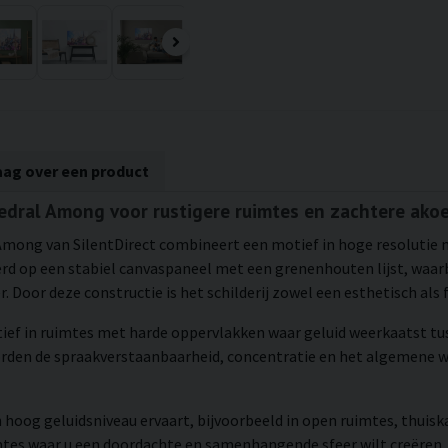
aag over een product
edral Among voor rustigere ruimtes en zachtere akoe
Among van SilentDirect combineert een motief in hoge resolutie 
 op een stabiel canvaspaneel met een grenenhouten lijst, waarbij
 Door deze constructie is het schilderij zowel een esthetisch als 
tief in ruimtes met harde oppervlakken waar geluid weerkaatst tu
orden de spraakverstaanbaarheid, concentratie en het algemene w
 hoog geluidsniveau ervaart, bijvoorbeeld in open ruimtes, thuisk
mtes waar u een doordachte en samenhangende sfeer wilt creëren.