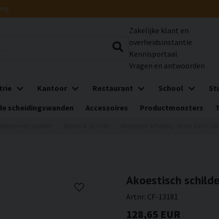
ring
Zakelijke klant en
overheidsinstantie
Kennisportaal
Vragen en antwoorden
trie
Kantoor
Restaurant
School
St
e scheidingswanden
Accessoires
Productmonsters
iddempende panelen
Steden & Skylines
Akoestisch schilderij - Notre dame c
Akoestisch schild
Artnr:
CF-13181
128,65 EUR