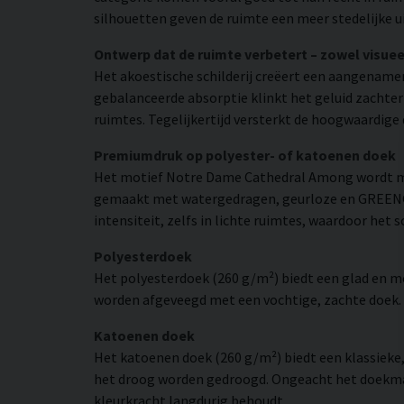
silhouetten geven de ruimte een meer stedelijke ui
Ontwerp dat de ruimte verbetert – zowel visuee
Het akoestische schilderij creëert een aangename
gebalanceerde absorptie klinkt het geluid zachte
ruimtes. Tegelijkertijd versterkt de hoogwaardige 
Premiumdruk op polyester- of katoenen doek
Het motief Notre Dame Cathedral Among wordt met
gemaakt met watergedragen, geurloze en GREENGUA
intensiteit, zelfs in lichte ruimtes, waardoor het 
Polyesterdoek
Het polyesterdoek (260 g/m²) biedt een glad en 
worden afgeveegd met een vochtige, zachte doek. H
Katoenen doek
Het katoenen doek (260 g/m²) biedt een klassieke
het droog worden gedroogd. Ongeacht het doekmate
kleurkracht langdurig behoudt.