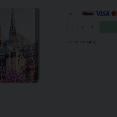
-
+
Gratis verzending