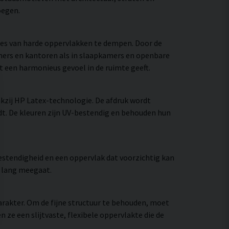
oegen.
ies van harde oppervlakken te dempen. Door de
mers en kantoren als in slaapkamers en openbare
at een harmonieus gevoel in de ruimte geeft.
zij HP Latex-technologie. De afdruk wordt
t. De kleuren zijn UV-bestendig en behouden hun
stendigheid en een oppervlak dat voorzichtig kan
e lang meegaat.
rakter. Om de fijne structuur te behouden, moet
e een slijtvaste, flexibele oppervlakte die de