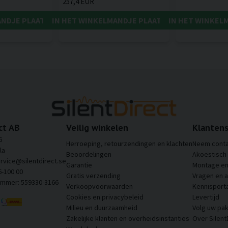
257,4 EUR
ANDJE PLAATSEN
IN HET WINKELMANDJE PLAATSEN
IN HET WINKEL
ct AB
Veilig winkelen
Klantens
6
Herroeping, retourzendingen en klachten
Neem conta
la
Beoordelingen
Akoestisch
ervice@silentdirect.se
Garantie
Montage en 
6-100 00
Gratis verzending
Vragen en 
ummer: 559330-3166
Verkoopvoorwaarden
Kennisporta
Cookies en privacybeleid
Levertijd
Milieu en duurzaamheid
Volg uw pak
Zakelijke klanten en overheidsinstanties
Over Silent