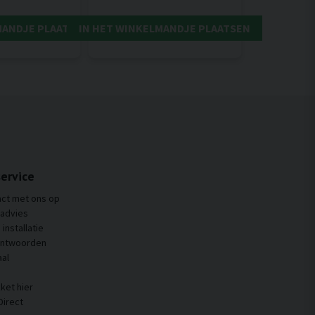
MANDJE PLAATSEN
IN HET WINKELMANDJE PLAATSEN
ervice
ct met ons op
 advies
installatie
antwoorden
al
ket hier
Direct