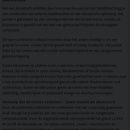
Met een akoestisch schilderij
New York street like painted
van SilentDirect krijg je
een combinatie van verfijnde beeldkwaliteit en een akoestische oplossing. Het
paneel is gebaseerd op een canvaspaneel met een houten frame, waarbij de
binnenkant is gevuld met een kern van gerecycled Polyester die de nagalm
vermindert.
Dit type constructie is ideaal in ruimtes waar het anders moeilijk is om een
gesprek te voeren zonder dat het geluid hard of scherp overkomt. Het paneel
helpt bij het creëren van een zachter achtergrondgeluid en een aangenamere
geluidsomgeving.
Plaats het paneel op plekken waar u veel echo of een hoog geluidsniveau
ervaart, bijvoorbeeld in open ruimtes, thuiskantoren of sociale ruimtes.
Motieven in deze categorie komen bijzonder goed tot hun recht in ruimtes waar
u een doordacht en samenhangend gevoel wilt creëren. Stadsmotieven met
architectuur, straten en silhouetten geven de ruimte een meer stedelijke
uitstraling, waarbij lijnen en perspectief energie en structuur toevoegen.
Ontwerp dat de ruimte verbetert – zowel visueel als akoestisch
Door absorberende materialen te combineren met een zorgvuldig gespannen
doek draagt het paneel bij aan een meer gecontroleerde en aangename
ruimteakoestiek. Door de uitgebalanceerde absorptie klinkt het geluid zachter
en wordt de akoestiek van de ruimte verbeterd, zowel in woonkamers en
kantoren als in slaapkamers en openbare ruimtes. Tegelijkertijd versterkt de