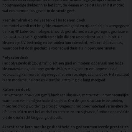
hoogwaardige druktechniek het licht, de kleuren en de details van het motief,
wat een harmonieus gevoel in de ruimte geeft.
Premiumdruk op Polyester- of katoenen doek
Het motief wordt met hoge kleurnauwkeurigheid en rijk aan details weergegeven
dankzij HP Latex-technologie. Er wordt gedrukt met watergedragen, geurloze en
GREENGUARD Gold-gecertificeerde inkt die een resolutie tot 300 DPI biedt. De
kleuren zijn UV-bestendig en behouden hun intensiteit, zelfs in lichte ruimtes,
waardoor het doek geschikt is voor zowel thuis als in openbare ruimtes.
Polyesterdoek
Het polyesterdoek (260 g/m²) biedt een glad en modern oppervlak met hoge
kleurnauwkeurigheid, zeer goede UV-bestendigheid en een oppervlak dat
voorzichtig kan worden afgeveegd met een vochtige, zachte doek. Het resultaat
is een moderne, heldere en kleurrijke uitstraling die lang meegaat.
Katoenen doek
Het katoenen doek (260 g/m²) biedt een klassieke, matte textuur met natuurlijke
warmte en een handgeschilderd karakter. Om de fijne structuur te behouden,
moet het droog worden gedroogd. Ongeacht het doekmateriaal versmelten de
HP Latex-inkten met het weefsel en creëren ze een slijtvaste, flexibele oppervlakte
die de kleurkracht langdurig behoudt.
Akoestische kern met hoge dichtheid en gedocumenteerde prestaties