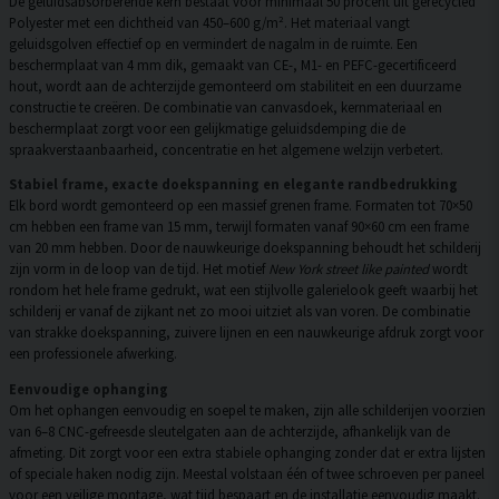
De geluidsabsorberende kern bestaat voor minimaal 50 procent uit gerecycled
Polyester met een dichtheid van 450–600 g/m². Het materiaal vangt
geluidsgolven effectief op en vermindert de nagalm in de ruimte. Een
beschermplaat van 4 mm dik, gemaakt van CE-, M1- en PEFC-gecertificeerd
hout, wordt aan de achterzijde gemonteerd om stabiliteit en een duurzame
constructie te creëren. De combinatie van canvasdoek, kernmateriaal en
beschermplaat zorgt voor een gelijkmatige geluidsdemping die de
spraakverstaanbaarheid, concentratie en het algemene welzijn verbetert.
Stabiel frame, exacte doekspanning en elegante randbedrukking
Elk bord wordt gemonteerd op een massief grenen frame. Formaten tot 70×50
cm hebben een frame van 15 mm, terwijl formaten vanaf 90×60 cm een frame
van 20 mm hebben. Door de nauwkeurige doekspanning behoudt het schilderij
zijn vorm in de loop van de tijd. Het motief
New York street like painted
wordt
rondom het hele frame gedrukt, wat een stijlvolle galerielook geeft waarbij het
schilderij er vanaf de zijkant net zo mooi uitziet als van voren. De combinatie
van strakke doekspanning, zuivere lijnen en een nauwkeurige afdruk zorgt voor
een professionele afwerking.
Eenvoudige ophanging
Om het ophangen eenvoudig en soepel te maken, zijn alle schilderijen voorzien
van 6–8 CNC-gefreesde sleutelgaten aan de achterzijde, afhankelijk van de
afmeting. Dit zorgt voor een extra stabiele ophanging zonder dat er extra lijsten
of speciale haken nodig zijn. Meestal volstaan één of twee schroeven per paneel
voor een veilige montage, wat tijd bespaart en de installatie eenvoudig maakt.