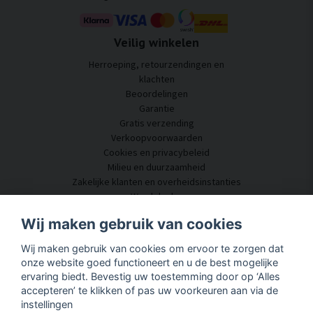
Veilig winkelen
Herroeping, retourzendingen en
klachten
Beoordelingen
Garantie
Gratis verzending
Verkoopvoorwaarden
Cookies en privacybeleid
Milieu en duurzaamheid
Zakelijke klanten en overheidsinstanties
Word dealer
Enkele van onze klanten
Wij maken gebruik van cookies
Klantenservice
Wij maken gebruik van cookies om ervoor te zorgen dat
Neem contact met ons op
onze website goed functioneert en u de best mogelijke
Akoestisch advies
ervaring biedt. Bevestig uw toestemming door op ‘Alles
Montage en installatie
accepteren’ te klikken of pas uw voorkeuren aan via de
Vragen en antwoorden
instellingen
Kennisportaal