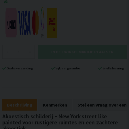
IN HET WINKELMANDJE PLAATSEN
-
+
Gratis verzending
Vijf jaar garantie
Snelle levering
Beschrijving
Kenmerken
Stel een vraag over een
Akoestisch schilderij – New York street like
painted voor rustigere ruimtes en een zachtere
akoestiek