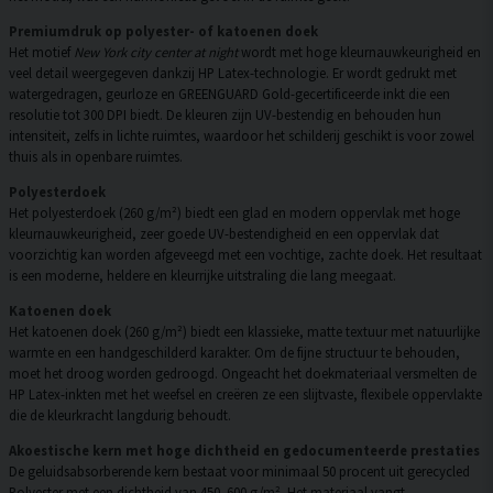
Premiumdruk op polyester- of katoenen doek
Het motief
New York city center at night
wordt met hoge kleurnauwkeurigheid en
veel detail weergegeven dankzij HP Latex-technologie. Er wordt gedrukt met
watergedragen, geurloze en GREENGUARD Gold-gecertificeerde inkt die een
resolutie tot 300 DPI biedt. De kleuren zijn UV-bestendig en behouden hun
intensiteit, zelfs in lichte ruimtes, waardoor het schilderij geschikt is voor zowel
thuis als in openbare ruimtes.
Polyesterdoek
Het polyesterdoek (260 g/m²) biedt een glad en modern oppervlak met hoge
kleurnauwkeurigheid, zeer goede UV-bestendigheid en een oppervlak dat
voorzichtig kan worden afgeveegd met een vochtige, zachte doek. Het resultaat
is een moderne, heldere en kleurrijke uitstraling die lang meegaat.
Katoenen doek
Het katoenen doek (260 g/m²) biedt een klassieke, matte textuur met natuurlijke
warmte en een handgeschilderd karakter. Om de fijne structuur te behouden,
moet het droog worden gedroogd. Ongeacht het doekmateriaal versmelten de
HP Latex-inkten met het weefsel en creëren ze een slijtvaste, flexibele oppervlakte
die de kleurkracht langdurig behoudt.
Akoestische kern met hoge dichtheid en gedocumenteerde prestaties
De geluidsabsorberende kern bestaat voor minimaal 50 procent uit gerecycled
Polyester met een dichtheid van 450–600 g/m². Het materiaal vangt