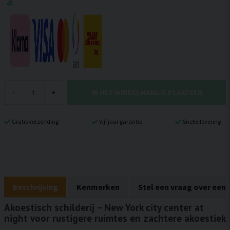
IN HET WINKELMANDJE PLAATSEN
-
+
Gratis verzending
Vijf jaar garantie
Snelle levering
Beschrijving
Kenmerken
Stel een vraag over een
Akoestisch schilderij – New York city center at
night voor rustigere ruimtes en zachtere akoestiek