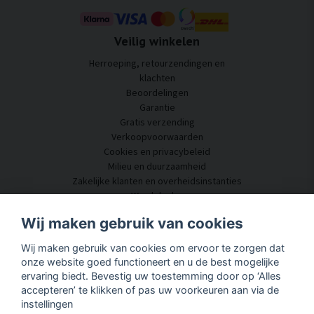
Veilig winkelen
Herroeping, retourzendingen en
klachten
Beoordelingen
Garantie
Gratis verzending
Verkoopvoorwaarden
Cookies en privacybeleid
Milieu en duurzaamheid
Zakelijke klanten en overheidsinstanties
Word dealer
Enkele van onze klanten
Wij maken gebruik van cookies
Klantenservice
Wij maken gebruik van cookies om ervoor te zorgen dat
Neem contact met ons op
onze website goed functioneert en u de best mogelijke
Akoestisch advies
ervaring biedt. Bevestig uw toestemming door op ‘Alles
Montage en installatie
accepteren’ te klikken of pas uw voorkeuren aan via de
Vragen en antwoorden
instellingen
Kennisportaal