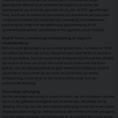
geluidsgolven effectief op en vermindert de nagalm in de ruimte. Een
beschermplaat van 4 mm dik, gemaakt van CE-, M1- en PEFC-gecertificeerd
hout, wordt aan de achterzijde gemonteerd om stabiliteit en een duurzame
constructie te creëren. De combinatie van canvasdoek, kernmateriaal en
beschermplaat zorgt voor een gelijkmatige geluidsdemping die de
spraakverstaanbaarheid, concentratie en het algemene welzijn verbetert.
Stabiel frame, nauwkeurige doekspanning en elegante
randbedrukking
Elk bord wordt gemonteerd op een massief grenen frame. Formaten tot 70×50
cm hebben een frame van 15 mm, terwijl formaten vanaf 90×60 cm een frame
van 20 mm hebben. Door de nauwkeurige doekspanning behoudt het schilderij
zijn vorm in de loop van de tijd. Het motief wordt rondom het hele frame
gedrukt, wat een stijlvolle galerielook geeft waarbij het schilderij er vanaf de
zijkant net zo mooi uitziet als van voren. De combinatie van strakke
doekspanning, zuivere lijnen en een correcte afdruk zorgt voor een
professionele afwerking.
Eenvoudige ophanging
Om het ophangen eenvoudig en soepel te maken, zijn alle schilderijen voorzien
van 6–8 CNC-gefreesde sleutelgaten aan de achterzijde, afhankelijk van de
afmeting. Dit zorgt voor een extra stabiele ophanging zonder dat er extra lijsten
of speciale haken nodig zijn. Meestal volstaan één of twee schroeven per paneel
voor een veilige montage, wat tijd bespaart en de installatie eenvoudig maakt.