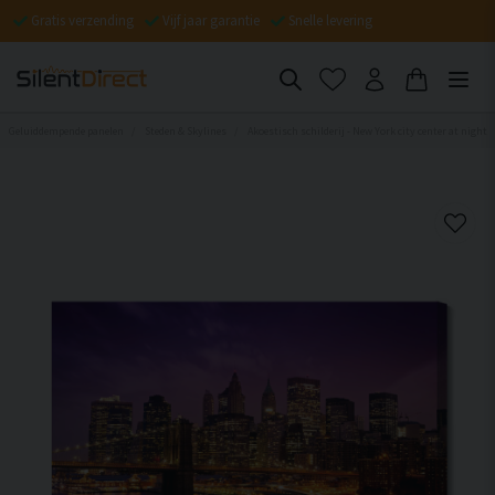
Gratis verzending
Vijf jaar garantie
Snelle levering
Geluiddempende panelen
Steden & Skylines
Akoestisch schilderij - New York city center at night