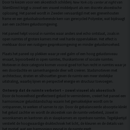
Door te kiezen voor een akoestisch schilderij
New York city center at night
van
SilentDirect krijgt u zowel een visueel middelpunt als een discrete akoestische
oplossing. Het paneel wordt in Zweden vervaardigd met een grenenhouten
frame en een geluidsabsorberende kern van gerecycled Polyester, wat bijdraagt
aan een zachtere geluidsomgeving.
Het paneel helpt vooral in ruimtes waar anders snel echo ontstaat, zoals in
open ruimtes of grotere kamers met veel harde oppervlakken. Het effect is
merkbaar door een rustigere gespreksomgeving en minder geluidsmoeheid.
Plaats het paneel op plekken waar je veel galm of een hoog geluidsniveau
ervaart, bijvoorbeeld in open ruimtes, thuiskantoren of sociale ruimtes.
Motieven in deze categorie komen vooral goed tot hun recht in ruimtes waar je
een doordachte en samenhangende sfeer wilt creëren. Stadsmotieven met
architectuur, straten en silhouetten geven de ruimte een meer stedelijke
uitstraling, waarbij lijnen en perspectief energie en structuur toevoegen.
Ontwerp dat de ruimte verbetert – zowel visueel als akoestisch
Door de hoeveelheid gereflecteerd geluid te verminderen, creëert het paneel een
harmonieuzer geluidslandschap waarin het gemakkelijker wordt om te
ontspannen, te werken of samen te zijn. Door de gebalanceerde absorptie klinkt
het geluid zachter en wordt de akoestiek van de ruimte verbeterd, zowel in
woonkamers en kantoren als in slaapkamers en openbare ruimtes. Tegelijkertijd
versterkt de hoogwaardige druktechniek het licht, de kleuren en de details van
het motief, wat een harmonieus gevoel in de ruimte geeft.