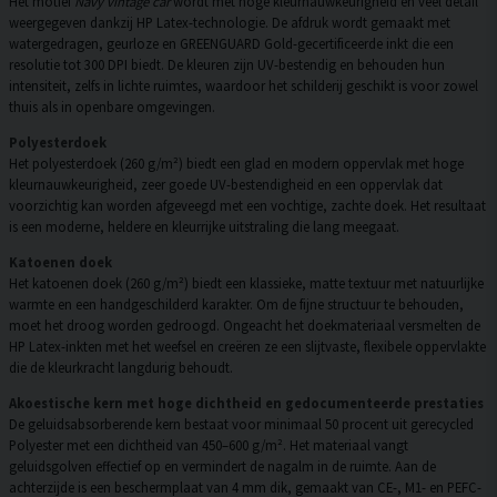
Het motief
Navy vintage car
wordt met hoge kleurnauwkeurigheid en veel detail
weergegeven dankzij HP Latex-technologie. De afdruk wordt gemaakt met
watergedragen, geurloze en GREENGUARD Gold-gecertificeerde inkt die een
resolutie tot 300 DPI biedt. De kleuren zijn UV-bestendig en behouden hun
intensiteit, zelfs in lichte ruimtes, waardoor het schilderij geschikt is voor zowel
thuis als in openbare omgevingen.
Polyesterdoek
Het polyesterdoek (260 g/m²) biedt een glad en modern oppervlak met hoge
kleurnauwkeurigheid, zeer goede UV-bestendigheid en een oppervlak dat
voorzichtig kan worden afgeveegd met een vochtige, zachte doek. Het resultaat
is een moderne, heldere en kleurrijke uitstraling die lang meegaat.
Katoenen doek
Het katoenen doek (260 g/m²) biedt een klassieke, matte textuur met natuurlijke
warmte en een handgeschilderd karakter. Om de fijne structuur te behouden,
moet het droog worden gedroogd. Ongeacht het doekmateriaal versmelten de
HP Latex-inkten met het weefsel en creëren ze een slijtvaste, flexibele oppervlakte
die de kleurkracht langdurig behoudt.
Akoestische kern met hoge dichtheid en gedocumenteerde prestaties
De geluidsabsorberende kern bestaat voor minimaal 50 procent uit gerecycled
Polyester met een dichtheid van 450–600 g/m². Het materiaal vangt
geluidsgolven effectief op en vermindert de nagalm in de ruimte. Aan de
achterzijde is een beschermplaat van 4 mm dik, gemaakt van CE-, M1- en PEFC-