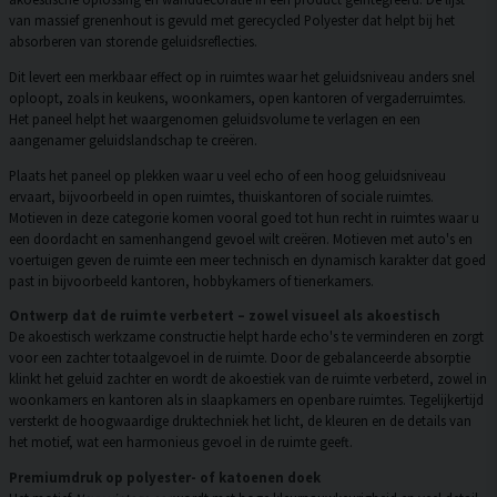
van massief grenenhout is gevuld met gerecycled Polyester dat helpt bij het
absorberen van storende geluidsreflecties.
Dit levert een merkbaar effect op in ruimtes waar het geluidsniveau anders snel
oploopt, zoals in keukens, woonkamers, open kantoren of vergaderruimtes.
Het paneel helpt het waargenomen geluidsvolume te verlagen en een
aangenamer geluidslandschap te creëren.
Plaats het paneel op plekken waar u veel echo of een hoog geluidsniveau
ervaart, bijvoorbeeld in open ruimtes, thuiskantoren of sociale ruimtes.
Motieven in deze categorie komen vooral goed tot hun recht in ruimtes waar u
een doordacht en samenhangend gevoel wilt creëren. Motieven met auto's en
voertuigen geven de ruimte een meer technisch en dynamisch karakter dat goed
past in bijvoorbeeld kantoren, hobbykamers of tienerkamers.
Ontwerp dat de ruimte verbetert – zowel visueel als akoestisch
De akoestisch werkzame constructie helpt harde echo's te verminderen en zorgt
voor een zachter totaalgevoel in de ruimte. Door de gebalanceerde absorptie
klinkt het geluid zachter en wordt de akoestiek van de ruimte verbeterd, zowel in
woonkamers en kantoren als in slaapkamers en openbare ruimtes. Tegelijkertijd
versterkt de hoogwaardige druktechniek het licht, de kleuren en de details van
het motief, wat een harmonieus gevoel in de ruimte geeft.
Premiumdruk op polyester- of katoenen doek