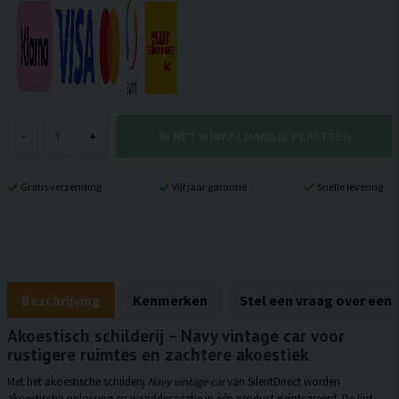
IN HET WINKELMANDJE PLAATSEN
-
+
Gratis verzending
Vijf jaar garantie
Snelle levering
Beschrijving
Kenmerken
Stel een vraag over een
Akoestisch schilderij – Navy vintage car voor
rustigere ruimtes en zachtere akoestiek
Met het akoestische schilderij
Navy vintage car
van SilentDirect worden
akoestische oplossing en wanddecoratie in één product geïntegreerd. De lijst