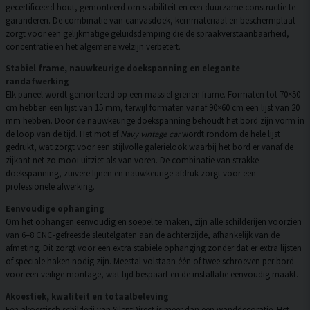
gecertificeerd hout, gemonteerd om stabiliteit en een duurzame constructie te
garanderen. De combinatie van canvasdoek, kernmateriaal en beschermplaat
zorgt voor een gelijkmatige geluidsdemping die de spraakverstaanbaarheid,
concentratie en het algemene welzijn verbetert.
Stabiel frame, nauwkeurige doekspanning en elegante
randafwerking
Elk paneel wordt gemonteerd op een massief grenen frame. Formaten tot 70×50
cm hebben een lijst van 15 mm, terwijl formaten vanaf 90×60 cm een lijst van 20
mm hebben. Door de nauwkeurige doekspanning behoudt het bord zijn vorm in
de loop van de tijd. Het motief
Navy vintage car
wordt rondom de hele lijst
gedrukt, wat zorgt voor een stijlvolle galerielook waarbij het bord er vanaf de
zijkant net zo mooi uitziet als van voren. De combinatie van strakke
doekspanning, zuivere lijnen en nauwkeurige afdruk zorgt voor een
professionele afwerking.
Eenvoudige ophanging
Om het ophangen eenvoudig en soepel te maken, zijn alle schilderijen voorzien
van 6–8 CNC-gefreesde sleutelgaten aan de achterzijde, afhankelijk van de
afmeting. Dit zorgt voor een extra stabiele ophanging zonder dat er extra lijsten
of speciale haken nodig zijn. Meestal volstaan één of twee schroeven per bord
voor een veilige montage, wat tijd bespaart en de installatie eenvoudig maakt.
Akoestiek, kwaliteit en totaalbeleving
Een akoestisch schilderij van SilentDirect is meer dan een wanddecoratie. Het