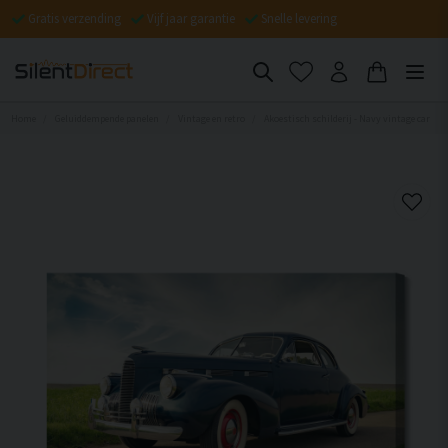
Gratis verzending
Vijf jaar garantie
Snelle levering
Home
Geluiddempende panelen
Vintage en retro
Akoestisch schilderij - Navy vintage car