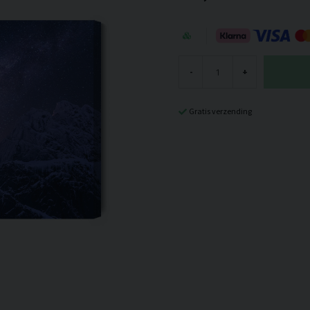
-
+
Gratis verzending