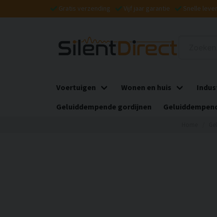
Gratis verzending
Vijf jaar garantie
Snelle leve
Voertuigen
Wonen en huis
Indus
Geluiddempende gordijnen
Geluiddempend
Home
Ge