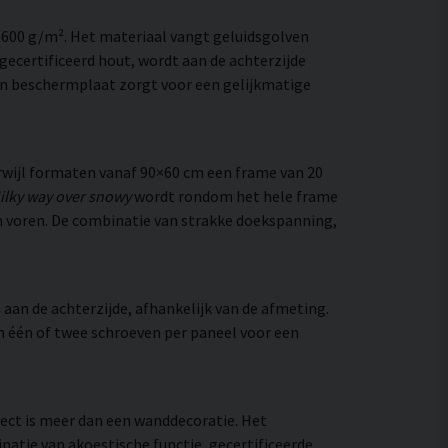
–600 g/m². Het materiaal vangt geluidsgolven
ecertificeerd hout, wordt aan de achterzijde
en beschermplaat zorgt voor een gelijkmatige
wijl formaten vanaf 90×60 cm een frame van 20
ilky way over snowy
wordt rondom het hele frame
 van voren. De combinatie van strakke doekspanning,
aan de achterzijde, afhankelijk van de afmeting.
an één of twee schroeven per paneel voor een
rect is meer dan een wanddecoratie. Het
natie van akoestische functie, gecertificeerde