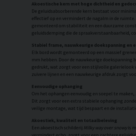
Akoestische kern met hoge dichtheid en gedo
De geluidsabsorberende kern bestaat voor minimaa
effectief op en vermindert de nagalm in de ruimte
gemonteerd om stabiliteit en een duurzame constr
geluidsdemping die de spraakverstaanbaarheid, co
Stabiel frame, nauwkeurige doekspanning en 
Elk bord wordt gemonteerd op een massief grenen
mm hebben. Door de nauwkeurige doekspanning beho
gedrukt, wat zorgt voor een stijlvolle galerielook 
zuivere lijnen en een nauwkeurige afdruk zorgt vo
Eenvoudige ophanging
Om het ophangen eenvoudig en soepel te maken, zij
Dit zorgt voor een extra stabiele ophanging zonder
veilige montage, wat tijd bespaart en de installat
Akoestiek, kwaliteit en totaalbeleving
Een akoestisch schilderij
Milky way over snowy
is m
vermindert echo, zorgt voor een zachtere geluidso