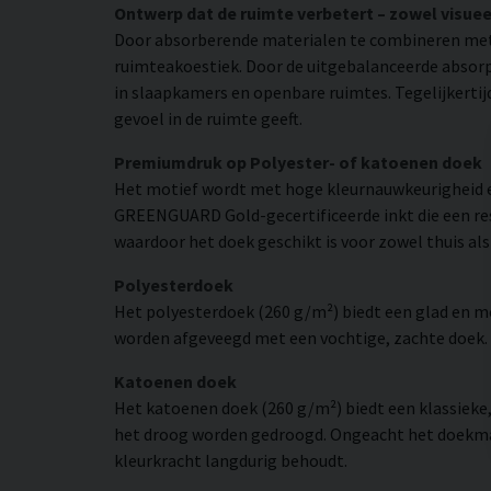
Ontwerp dat de ruimte verbetert – zowel visuee
Door absorberende materialen te combineren met
ruimteakoestiek. Door de uitgebalanceerde absorpt
in slaapkamers en openbare ruimtes. Tegelijkertij
gevoel in de ruimte geeft.
Premiumdruk op Polyester- of katoenen doek
Het motief wordt met hoge kleurnauwkeurigheid e
GREENGUARD Gold-gecertificeerde inkt die een resol
waardoor het doek geschikt is voor zowel thuis als
Polyesterdoek
Het polyesterdoek (260 g/m²) biedt een glad en 
worden afgeveegd met een vochtige, zachte doek. H
Katoenen doek
Het katoenen doek (260 g/m²) biedt een klassieke
het droog worden gedroogd. Ongeacht het doekmate
kleurkracht langdurig behoudt.