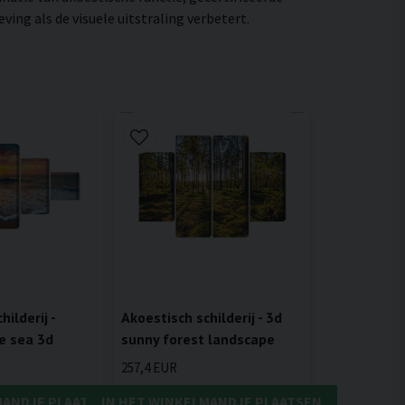
ng als de visuele uitstraling verbetert.
ilderij -
Akoestisch schilderij - 3d
e sea 3d
sunny forest landscape
257,4 EUR
MANDJE PLAATSEN
IN HET WINKELMANDJE PLAATSEN