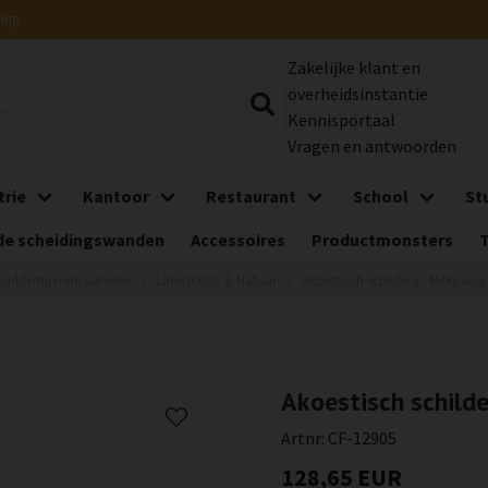
ring
Zakelijke klant en
overheidsinstantie
Kennisportaal
Vragen en antwoorden
trie
Kantoor
Restaurant
School
St
e scheidingswanden
Accessoires
Productmonsters
luiddempende panelen
Landschap & Natuur
Akoestisch schilderij - Milky wa
Akoestisch schilde
Artnr:
CF-12905
128,65 EUR