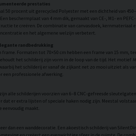
cumenteerde prestaties
l 50 procent uit gerecycled Polyester met een dichtheid van 450
. Een beschermplaat van 4 mm dik, gemaakt van CE-, M1- en PEFC-g
uctie te creëren. De combinatie van canvasdoek, kernmateriaal 
ncentratie en het algemene welzijn verbetert.
elegante randbedrukking
 frame. Formaten tot 70×50 cm hebben een frame van 15 mm, ter
udt het schilderij zijn vorm in de loop van de tijd. Het motief
M
waarbij het schilderij er vanaf de zijkant net zo mooi uitziet als
or een professionele afwerking.
n alle schilderijen voorzien van 6–8 CNC-gefreesde sleutelgaten 
 dat er extra lijsten of speciale haken nodig zijn. Meestal volsta
ie eenvoudig maakt.
eer dan een wanddecoratie. Een akoestisch schilderij van SilentDi
mgeving en creëert een evenwichtige sfeer in de ruimte. De combi