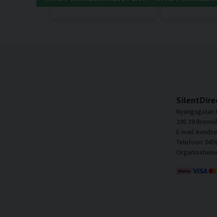
SilentDire
Nyängsgatan 
295 39 Bromöl
E-mail: kunds
Telefoon: 045
Organisatien