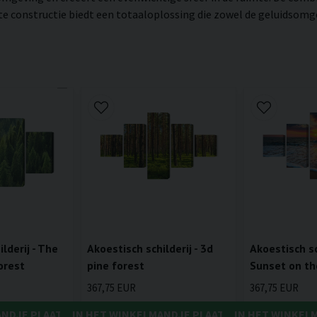
constructie biedt een totaaloplossing die zowel de geluidsomgevi
lderij - The
Akoestisch schilderij - 3d
Akoestisch sch
orest
pine forest
Sunset on th
367,75 EUR
367,75 EUR
ANDJE PLAATSEN
IN HET WINKELMANDJE PLAATSEN
IN HET WINKEL