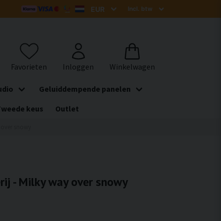
udio
Geluiddempende panelen
Tweede keus
Outlet
y over snowy
rij - Milky way over snowy