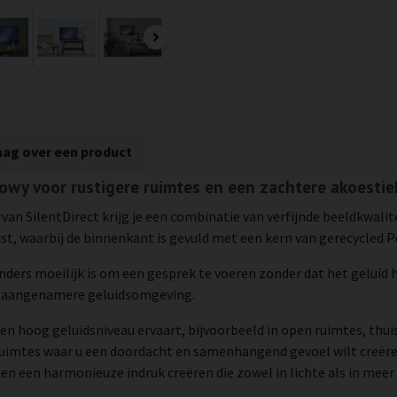
aag over een product
nowy voor rustigere ruimtes en een zachtere akoestie
van SilentDirect krijg je een combinatie van verfijnde beeldkwalit
t, waarbij de binnenkant is gevuld met een kern van gerecycled P
 anders moeilijk is om een gesprek te voeren zonder dat het geluid
en aangenamere geluidsomgeving.
en hoog geluidsniveau ervaart, bijvoorbeeld in open ruimtes, thui
 ruimtes waar u een doordacht en samenhangend gevoel wilt creë
en een harmonieuze indruk creëren die zowel in lichte als in meer