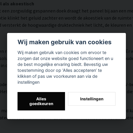
l als akoestisch
 een zorgvuldig gespannen doek draagt het paneel bij aan een 
ie klinkt het geluid zachter en wordt de akoestiek van de ruimt
d versterkt de hoogwaardige druktechniek het licht, de kleuren en
Wij maken gebruik van cookies
n rijk aan details weergegeven dankzij HP Latex-technologie. Er
Wij maken gebruik van cookies om ervoor te
utie tot 300 DPI biedt. De kleuren zijn UV-bestendig en behouden 
zorgen dat onze website goed functioneert en u
de best mogelijke ervaring biedt. Bevestig uw
 in openbare ruimtes.
toestemming door op ‘Alles accepteren’ te
klikken of pas uw voorkeuren aan via de
instellingen
modern oppervlak met hoge kleurnauwkeurigheid, zeer goede UV-be
et resultaat is een moderne, heldere en kleurrijke uitstraling di
Alles
Instellingen
goedkeuren
, matte textuur met natuurlijke warmte en een handgeschilderd ka
riaal versmelten de HP Latex-inkten met het weefsel en creëren z