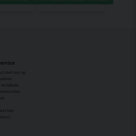
ervice
ct met ons op
 advies
installatie
antwoorden
al
ket hier
Direct