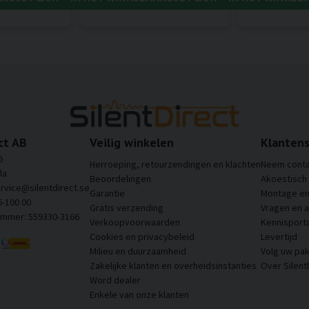
ct AB
Veilig winkelen
Klantens
6
Herroeping, retourzendingen en klachten
Neem conta
la
Beoordelingen
Akoestisch
ervice@silentdirect.se
Garantie
Montage en 
6-100 00
Gratis verzending
Vragen en 
ummer: 559330-3166
Verkoopvoorwaarden
Kennisporta
Cookies en privacybeleid
Levertijd
Milieu en duurzaamheid
Volg uw pak
Zakelijke klanten en overheidsinstanties
Over Silent
Word dealer
Enkele van onze klanten