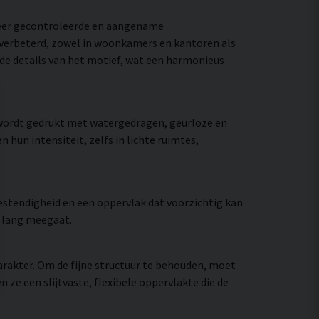
meer gecontroleerde en aangename
e verbeterd, zowel in woonkamers en kantoren als
 de details van het motief, wat een harmonieus
 wordt gedrukt met watergedragen, geurloze en
hun intensiteit, zelfs in lichte ruimtes,
stendigheid en een oppervlak dat voorzichtig kan
e lang meegaat.
rakter. Om de fijne structuur te behouden, moet
e een slijtvaste, flexibele oppervlakte die de