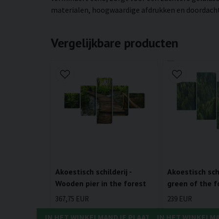
materialen, hoogwaardige afdrukken en doordachte 
Vergelijkbare producten
Akoestisch schilderij -
Akoestisch schi
Wooden pier in the forest
green of the f
367,75 EUR
239 EUR
IN HET WINKELMANDJE PLAATSEN
IN HET WINKELM