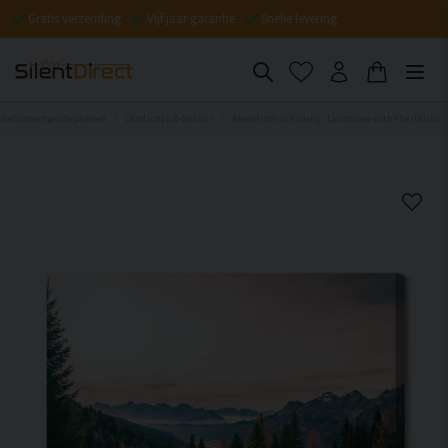
Gratis verzending
Vijf jaar garantie
Snelle levering
Geluiddempende panelen
Landschap & Natuur
Akoestisch schilderij - Landscape with the italian