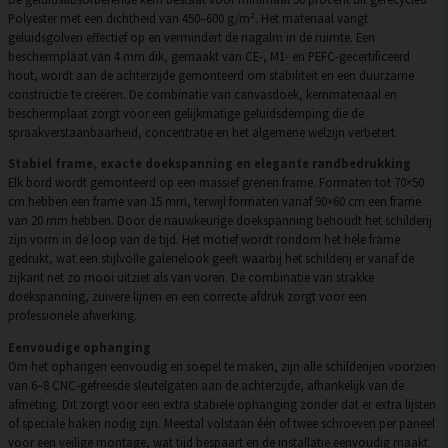
Polyester met een dichtheid van 450–600 g/m². Het materiaal vangt
geluidsgolven effectief op en vermindert de nagalm in de ruimte. Een
beschermplaat van 4 mm dik, gemaakt van CE-, M1- en PEFC-gecertificeerd
hout, wordt aan de achterzijde gemonteerd om stabiliteit en een duurzame
constructie te creëren. De combinatie van canvasdoek, kernmateriaal en
beschermplaat zorgt voor een gelijkmatige geluidsdemping die de
spraakverstaanbaarheid, concentratie en het algemene welzijn verbetert.
Stabiel frame, exacte doekspanning en elegante randbedrukking
Elk bord wordt gemonteerd op een massief grenen frame. Formaten tot 70×50
cm hebben een frame van 15 mm, terwijl formaten vanaf 90×60 cm een frame
van 20 mm hebben. Door de nauwkeurige doekspanning behoudt het schilderij
zijn vorm in de loop van de tijd. Het motief wordt rondom het hele frame
gedrukt, wat een stijlvolle galerielook geeft waarbij het schilderij er vanaf de
zijkant net zo mooi uitziet als van voren. De combinatie van strakke
doekspanning, zuivere lijnen en een correcte afdruk zorgt voor een
professionele afwerking.
Eenvoudige ophanging
Om het ophangen eenvoudig en soepel te maken, zijn alle schilderijen voorzien
van 6–8 CNC-gefreesde sleutelgaten aan de achterzijde, afhankelijk van de
afmeting. Dit zorgt voor een extra stabiele ophanging zonder dat er extra lijsten
of speciale haken nodig zijn. Meestal volstaan één of twee schroeven per paneel
voor een veilige montage, wat tijd bespaart en de installatie eenvoudig maakt.