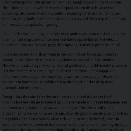
Door te kiezen voor een akoestisch schilderij Landscape with the Italian van
SilentDirect krijgt u zowel een visueel blikpunt als een discrete akoestische
oplossing. Het paneel wordt in Zweden vervaardigd met een dennenhouten
frame en een geluidsabsorberende kern van gerecycled Polyester, wat bijdraagt
aan een zachtere geluidsomgeving.
Het paneel is vooral nuttig in ruimtes waar anders snel echo ontstaat, zoals in
open ruimtes of grotere ruimtes met veel harde oppervlakken. Het effect is
merkbaar door een rustigere gespreksomgeving en minder geluidsmoeheid.
Plaats het paneel op plekken waar je veel galm of een hoog geluidsniveau
ervaart, bijvoorbeeld in open ruimtes, thuiskantoren of sociale ruimtes.
Motieven in deze categorie komen vooral goed tot hun recht in ruimtes waar je
een doordachte en samenhangende sfeer wilt creëren. Landschappen en
natuurmotieven voegen een organische zachtheid toe, waarbij kleuren en
vormen een harmonieuze indruk creëren die zowel in lichte als in meer
gedempte interieurs werkt.
Design dat de ruimte verbetert – zowel visueel als akoestisch
Door de hoeveelheid gereflecteerd geluid te verminderen, creëert het paneel een
harmonieuzer geluidslandschap waarin het gemakkelijker wordt om te
ontspannen, te werken of samen te zijn. Door de gebalanceerde absorptie klinkt
het geluid zachter en wordt de akoestiek van de ruimte verbeterd, zowel in
woonkamers en kantoren als in slaapkamers en openbare ruimtes. Tegelijkertijd
versterkt de hoogwaardige druktechniek het licht, de kleuren en de details van