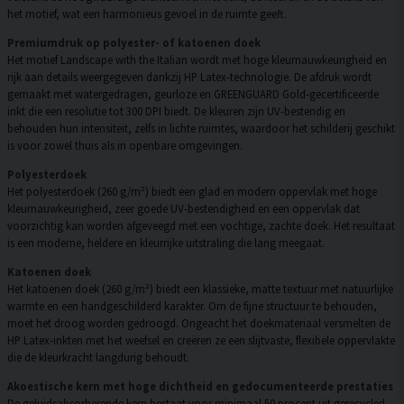
het motief, wat een harmonieus gevoel in de ruimte geeft.
Premiumdruk op polyester- of katoenen doek
Het motief Landscape with the Italian wordt met hoge kleurnauwkeurigheid en
rijk aan details weergegeven dankzij HP Latex-technologie. De afdruk wordt
gemaakt met watergedragen, geurloze en GREENGUARD Gold-gecertificeerde
inkt die een resolutie tot 300 DPI biedt. De kleuren zijn UV-bestendig en
behouden hun intensiteit, zelfs in lichte ruimtes, waardoor het schilderij geschikt
is voor zowel thuis als in openbare omgevingen.
Polyesterdoek
Het polyesterdoek (260 g/m²) biedt een glad en modern oppervlak met hoge
kleurnauwkeurigheid, zeer goede UV-bestendigheid en een oppervlak dat
voorzichtig kan worden afgeveegd met een vochtige, zachte doek. Het resultaat
is een moderne, heldere en kleurrijke uitstraling die lang meegaat.
Katoenen doek
Het katoenen doek (260 g/m²) biedt een klassieke, matte textuur met natuurlijke
warmte en een handgeschilderd karakter. Om de fijne structuur te behouden,
moet het droog worden gedroogd. Ongeacht het doekmateriaal versmelten de
HP Latex-inkten met het weefsel en creëren ze een slijtvaste, flexibele oppervlakte
die de kleurkracht langdurig behoudt.
Akoestische kern met hoge dichtheid en gedocumenteerde prestaties
De geluidsabsorberende kern bestaat voor minimaal 50 procent uit gerecycled