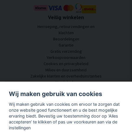
Veilig winkelen
Herroeping, retourzendingen en
klachten
Beoordelingen
Garantie
Gratis verzending
Verkoopvoorwaarden
Cookies en privacybeleid
Milieu en duurzaamheid
Zakelijke klanten en overheidsinstanties
Word dealer
Enkele van onze klanten
Wij maken gebruik van cookies
Klantenservice
Wij maken gebruik van cookies om ervoor te zorgen dat
Neem contact met ons op
onze website goed functioneert en u de best mogelijke
Akoestisch advies
ervaring biedt. Bevestig uw toestemming door op ‘Alles
Montage en installatie
accepteren’ te klikken of pas uw voorkeuren aan via de
Vragen en antwoorden
instellingen
Kennisportaal