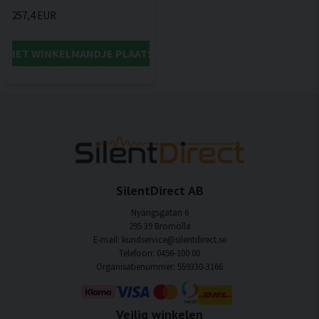
257,4 EUR
IN HET WINKELMANDJE PLAATSEN
SilentDirect AB
Nyängsgatan 6
295 39 Bromölla
E-mail: kundservice@silentdirect.se
Telefoon: 0456-100 00
Organisatienummer: 559330-3166
Veilig winkelen