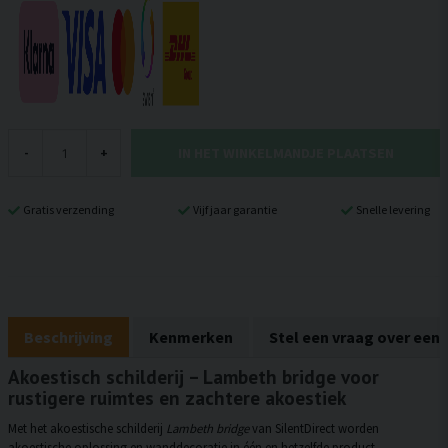
IN HET WINKELMANDJE PLAATSEN
-
+
Gratis verzending
Vijf jaar garantie
Snelle levering
Beschrijving
Kenmerken
Stel een vraag over een
Akoestisch schilderij – Lambeth bridge voor
rustigere ruimtes en zachtere akoestiek
Met het akoestische schilderij
Lambeth bridge
van SilentDirect worden
akoestische oplossing en wanddecoratie in één en hetzelfde product