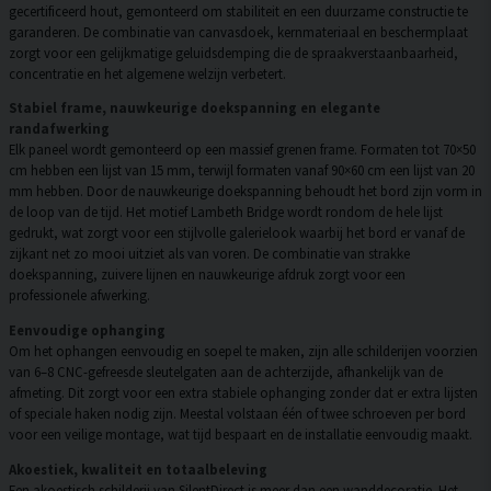
gecertificeerd hout, gemonteerd om stabiliteit en een duurzame constructie te
garanderen. De combinatie van canvasdoek, kernmateriaal en beschermplaat
zorgt voor een gelijkmatige geluidsdemping die de spraakverstaanbaarheid,
concentratie en het algemene welzijn verbetert.
Stabiel frame, nauwkeurige doekspanning en elegante
randafwerking
Elk paneel wordt gemonteerd op een massief grenen frame. Formaten tot 70×50
cm hebben een lijst van 15 mm, terwijl formaten vanaf 90×60 cm een lijst van 20
mm hebben. Door de nauwkeurige doekspanning behoudt het bord zijn vorm in
de loop van de tijd. Het motief Lambeth Bridge wordt rondom de hele lijst
gedrukt, wat zorgt voor een stijlvolle galerielook waarbij het bord er vanaf de
zijkant net zo mooi uitziet als van voren. De combinatie van strakke
doekspanning, zuivere lijnen en nauwkeurige afdruk zorgt voor een
professionele afwerking.
Eenvoudige ophanging
Om het ophangen eenvoudig en soepel te maken, zijn alle schilderijen voorzien
van 6–8 CNC-gefreesde sleutelgaten aan de achterzijde, afhankelijk van de
afmeting. Dit zorgt voor een extra stabiele ophanging zonder dat er extra lijsten
of speciale haken nodig zijn. Meestal volstaan één of twee schroeven per bord
voor een veilige montage, wat tijd bespaart en de installatie eenvoudig maakt.
Akoestiek, kwaliteit en totaalbeleving
Een akoestisch schilderij van SilentDirect is meer dan een wanddecoratie. Het