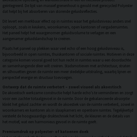
geïntegreerd. De lijst van massief grenenhout is gevuld met gerecycled Polyester
dat helpt bij het absorberen van storende geluidsreflecties.
Dit levert een merkbaar effect op in ruimtes waar het geluidsniveau anders snel
oploopt, zoals in keukens, woonkamers, open kantoren of vergaderruimtes.
Het paneel helpt het waargenomen geluidsvolume te verlagen en een
aangenamer geluidslandschap te creëren.
Plaats het paneel op plekken waar veel echo of een hoog geluidsniveau is,
bijvoorbeeld in open ruimtes, thuiskantoren of sociale ruimtes. Motieven in deze
categorie komen vooral goed tot hun recht in ruimtes waar u een doordachte
en samenhangende sfeer wilt creëren. Stadsmotieven met architectuur, straten
en silhouetten geven de ruimte een meer stedelijke uitstraling, waarbij lijnen en
perspectief energie en structuur toevoegen.
Ontwerp dat de ruimte verbetert – zowel visueel als akoestisch
De akoestisch werkzame constructie helpt harde echo's te verminderen en zorgt
voor een zachter totaalgevoel in de ruimte. Door de gebalanceerde absorptie
klinkt het geluid zachter en wordt de akoestiek van de ruimte verbeterd, zowel in
woonkamers en kantoren als in slaapkamers en openbare ruimtes. Tegelijkertijd
versterkt de hoogwaardige druktechniek het licht, de kleuren en de details van
het motief, wat een harmonieus gevoel in de ruimte geeft.
Premiumdruk op polyester- of katoenen doek