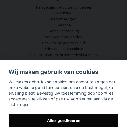
Herroeping, retourzendingen en
klachten
Beoordelingen
Garantie
Gratis verzending
Verkoopvoorwaarden
Cookies en privacybeleid
Milieu en duurzaamheid
Zakelijke klanten en overheidsinstanties
Word dealer
Enkele van onze klanten
Wij maken gebruik van cookies
Klantenservice
Wij maken gebruik van cookies om ervoor te zorgen dat
Neem contact met ons op
onze website goed functioneert en u de best mogelijke
Akoestisch advies
ervaring biedt. Bevestig uw toestemming door op ‘Alles
Montage en installatie
accepteren’ te klikken of pas uw voorkeuren aan via de
Vragen en antwoorden
instellingen
Kennisportaal
Levertijd
Volg uw pakket hier
Alles goedkeuren
Over SilentDirect