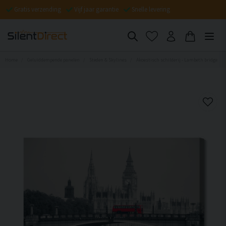
Gratis verzending
Vijf jaar garantie
Snelle levering
Home
Geluiddempende panelen
Steden & Skylines
Akoestisch schilderij - Lambeth bridge