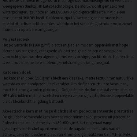
Het motief Lambeth Bridge wordt met hoge kleurnauwkeurigheid en veel detail
weergegeven dankzij HP Latex-technologie. De afdruk wordt gemaakt met
watergedragen, geurloze en GREENGUARD Gold-gecertificeerde inkt die een
resolutie tot 300 DPI biedt. De kleuren zijn UV-bestendig en behouden hun
intensiteit, zelfs in lichte ruimtes, waardoor het schilderij geschikt is voor zowel
thuis als in openbare omgevingen.
Polyesterdoek
Het polyesterdoek (260 g/m²) biedt een glad en modern oppervlak met hoge
kleurnauwkeurigheid, zeer goede UV-bestendigheid en een oppervlak dat
voorzichtig kan worden afgeveegd met een vochtige, zachte doek. Het resultaat
is een moderne, heldere en kleurrijke uitstraling die lang meegaat.
Katoenen doek
Het katoenen doek (260 g/m²) biedt een klassieke, matte textuur met natuurlijke
warmte en een handgeschilderd karakter. Om de fijne structuur te behouden,
moet het droog worden gedroogd. Ongeacht het doekmateriaal versmelten de
HP Latex-inkten met het weefsel en creëren ze een slijtvaste, flexibele oppervlakte
die de kleurkracht langdurig behoudt.
Akoestische kern met hoge dichtheid en gedocumenteerde prestaties
De geluidsabsorberende kern bestaat voor minimaal 50 procent uit gerecycled
Polyester met een dichtheid van 450–600 g/m². Het materiaal vangt
geluidsgolven effectief op en vermindert de nagalm in de ruimte. Aan de
achterzijde is een beschermplaat van 4 mm dik, gemaakt van CE-, M1- en PEFC-