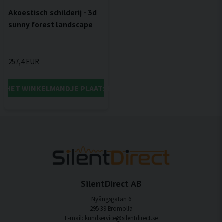
Akoestisch schilderij - 3d
sunny forest landscape
257,4 EUR
IN HET WINKELMANDJE PLAATSEN
SilentDirect AB
Nyängsgatan 6
295 39 Bromölla
E-mail: kundservice@silentdirect.se