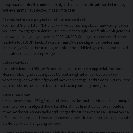
hoogwaardige druktechniek het licht, de kleuren en de details van het motief,
wat een harmonieus gevoel in de ruimte geeft.
Premiumdruk op polyester- of katoenen doek
Het motief Grand Teton National Park wordt met hoge kleurnauwkeurigheid en
veel detail weergegeven dankzij HP Latex-technologie. De afdruk wordt gemaakt
met watergedragen, geurloze en GREENGUARD Gold-gecertificeerde inkt die een
resolutie tot 300 DPI biedt. De kleuren zijn UV-bestendig en behouden hun
intensiteit, zelfs in lichte ruimtes, waardoor het schilderij geschikt is voor zowel
thuis als in openbare omgevingen.
Polyesterdoek
Het polyesterdoek (260 g/m²) biedt een glad en modern oppervlak met hoge
kleurnauwkeurigheid, zeer goede UV-bestendigheid en een oppervlak dat
voorzichtig kan worden afgeveegd met een vochtige, zachte doek. Het resultaat
is een moderne, heldere en kleurrijke uitstraling die lang meegaat.
Katoenen doek
Het katoenen doek (260 g/m²) biedt een klassieke, matte textuur met natuurlijke
warmte en een handgeschilderd karakter. Om de fijne structuur te behouden,
moet het droog worden gedroogd. Ongeacht het doekmateriaal versmelten de
HP Latex-inkten met het weefsel en creëren ze een slijtvaste, flexibele oppervlakte
die de kleurkracht langdurig behoudt.
Akoestische kern met hoge dichtheid en gedocumenteerde prestaties