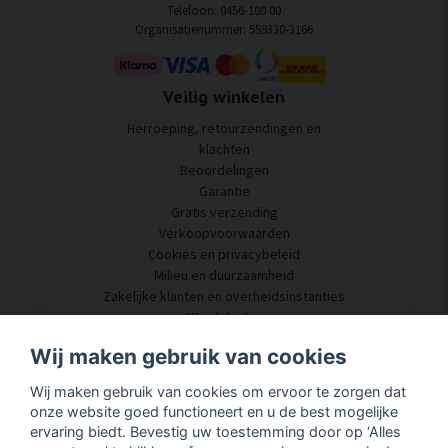
Telefoon: 0456-100 00
Organisatienummer: 559330-3166
Veilig winkelen
Herroeping, retourzendingen en
klachten
Beoordelingen
Garantie
Gratis verzending
Verkoopvoorwaarden
Cookies en privacybeleid
Milieu en duurzaamheid
Zakelijke klanten en overheidsinstanties
Word dealer
Enkele van onze klanten
Wij maken gebruik van cookies
Klantenservice
Wij maken gebruik van cookies om ervoor te zorgen dat
Neem contact met ons op
onze website goed functioneert en u de best mogelijke
Akoestisch advies
ervaring biedt. Bevestig uw toestemming door op ‘Alles
Montage en installatie