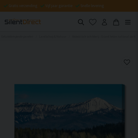
Gratis verzending
Vijf jaar garantie
Snelle levering
Geluiddempende panelen
Landschap & Natuur
Akoestisch schilderij - Grand teton national park