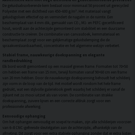
De geluidsabsorberende kern bestaat voor minimaal 50 procent uit gerecycled
Polyester met een dichtheid van 450–600 g/m². Het materiaal vangt
geluidsgolven effectief op en vermindert de nagalm in de ruimte. Een
beschermplaat van 4 mm dik, gemaakt van CE-, M1- en PEFC-gecertificeerd
hout, wordt aan de achterzijde gemonteerd om stabiliteit en een duurzame
constructie te creëren. De combinatie van canvasdoek, kernmateriaal en
beschermplaat zorgt voor een gelijkmatige geluidsdemping die de
spraakverstaanbaarheid, concentratie en het algemene welzijn verbetert.
Stabiel frame, nauwkeurige doekspanning en elegante
randbedrukking
Elk bord wordt gemonteerd op een massief grenen frame. Formaten tot 70×50
cm hebben een frame van 15 mm, terwijl formaten vanaf 90×60 cm een frame
van 20 mm hebben. Door de nauwkeurige doekspanning behoudt het schilderij
zijn vorm in de loop van de tijd. Het motief wordt rondom het hele frame
gedrukt, wat een stijlvolle galerielook geeft waarbij het schilderij er vanaf de
zijkant net zo mooi uitziet als van voren. De combinatie van strakke
doekspanning, zuivere lijnen en een correcte afdruk zorgt voor een
professionele afwerking.
Eenvoudige ophanging
Om het ophangen eenvoudig en soepel te maken, zijn alle schilderijen voorzien
van 6–8 CNC-gefreesde sleutelgaten aan de achterzijde, afhankelijk van de
afmeting. Dit zorgt voor een extra stabiele ophanging zonder dat er extra lijsten