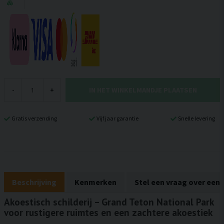
IN HET WINKELMANDJE PLAATSEN
-
+
Gratis verzending
Vijf jaar garantie
Snelle levering
Beschrijving
Kenmerken
Stel een vraag over een
Akoestisch schilderij – Grand Teton National Park
voor rustigere ruimtes en een zachtere akoestiek