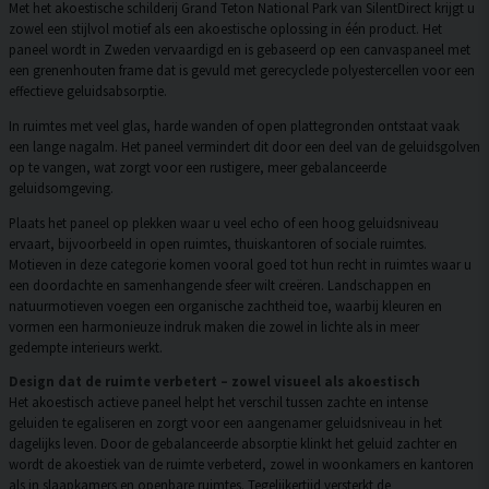
Met het akoestische schilderij Grand Teton National Park van SilentDirect krijgt u
zowel een stijlvol motief als een akoestische oplossing in één product. Het
paneel wordt in Zweden vervaardigd en is gebaseerd op een canvaspaneel met
een grenenhouten frame dat is gevuld met gerecyclede polyestercellen voor een
effectieve geluidsabsorptie.
In ruimtes met veel glas, harde wanden of open plattegronden ontstaat vaak
een lange nagalm. Het paneel vermindert dit door een deel van de geluidsgolven
op te vangen, wat zorgt voor een rustigere, meer gebalanceerde
geluidsomgeving.
Plaats het paneel op plekken waar u veel echo of een hoog geluidsniveau
ervaart, bijvoorbeeld in open ruimtes, thuiskantoren of sociale ruimtes.
Motieven in deze categorie komen vooral goed tot hun recht in ruimtes waar u
een doordachte en samenhangende sfeer wilt creëren. Landschappen en
natuurmotieven voegen een organische zachtheid toe, waarbij kleuren en
vormen een harmonieuze indruk maken die zowel in lichte als in meer
gedempte interieurs werkt.
Design dat de ruimte verbetert – zowel visueel als akoestisch
Het akoestisch actieve paneel helpt het verschil tussen zachte en intense
geluiden te egaliseren en zorgt voor een aangenamer geluidsniveau in het
dagelijks leven. Door de gebalanceerde absorptie klinkt het geluid zachter en
wordt de akoestiek van de ruimte verbeterd, zowel in woonkamers en kantoren
als in slaapkamers en openbare ruimtes. Tegelijkertijd versterkt de