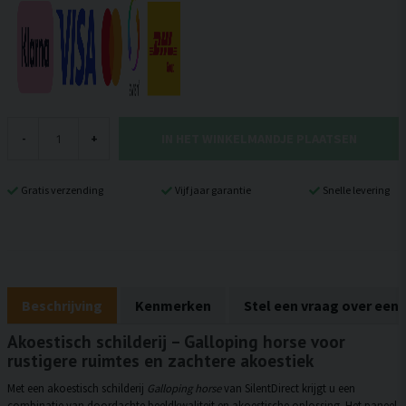
IN HET WINKELMANDJE PLAATSEN
-
+
Gratis verzending
Vijf jaar garantie
Snelle levering
Beschrijving
Kenmerken
Stel een vraag over een
Akoestisch schilderij – Galloping horse voor
rustigere ruimtes en zachtere akoestiek
Met een akoestisch schilderij
Galloping horse
van SilentDirect krijgt u een
combinatie van doordachte beeldkwaliteit en akoestische oplossing. Het paneel