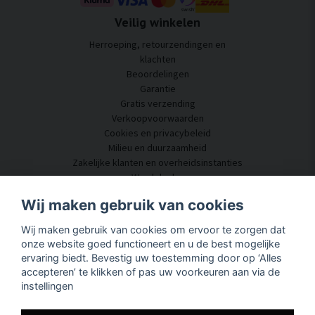
Veilig winkelen
Herroeping, retourzendingen en
klachten
Beoordelingen
Garantie
Gratis verzending
Verkoopvoorwaarden
Cookies en privacybeleid
Milieu en duurzaamheid
Zakelijke klanten en overheidsinstanties
Word dealer
Enkele van onze klanten
Wij maken gebruik van cookies
Klantenservice
Wij maken gebruik van cookies om ervoor te zorgen dat
Neem contact met ons op
onze website goed functioneert en u de best mogelijke
Akoestisch advies
ervaring biedt. Bevestig uw toestemming door op ‘Alles
Montage en installatie
accepteren’ te klikken of pas uw voorkeuren aan via de
Vragen en antwoorden
instellingen
Kennisportaal
Levertijd