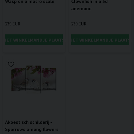
Wasp on a macro scale
Clownfish in a 3d
anemone
239 EUR
239 EUR
IN HET WINKELMANDJE PLAATSEN
IN HET WINKELMANDJE PLAATSE
Akoestisch schilderij -
Sparrows among flowers