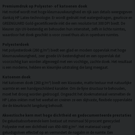
Premiumdruk op Polyester- of katoenen doek
Het motief wordt met hoge kleurnauwkeurigheid en rijk aan details weergegeven
dankzij HP Latex-technologie. Er wordt gedrukt met watergedragen, geurloze en
GREENGUARD Gold-gecertificeerde inkt die een resolutie tot 300 DPI biedt. De
kleuren zijn UV-bestendig en behouden hun intensiteit, zelfs in lichte ruimtes,
waardoor het doek geschikt is voor zowel thuis als in openbare ruimtes.
Polyesterdoek
Het polyesterdoek (260 g/m²) biedt een glad en modern oppervlak met hoge
kleurnauwkeurigheid, zeer goede UV-bestendigheid en een oppervlak dat
voorzichtig kan worden afgeveegd met een vochtige, zachte doek. Het resultaat
is een moderne, heldere en kleurrijke uitstraling die lang meegaat.
Katoenen doek
Het katoenen doek (260 g/m²) biedt een klassieke, matte textuur met natuurlijke
warmte en een handgeschilderd karakter. Om de fijne structuur te behouden,
moet het droog worden gedroogd. Ongeacht het doekmateriaal versmelten de
HP Latex-inkten met het weefsel en creëren ze een slijtvaste, flexibele oppervlakte
die de kleurkracht langdurig behoudt.
Akoestische kern met hoge dichtheid en gedocumenteerde prestaties
De geluidsabsorberende kern bestaat uit minimaal 50 procent gerecycled
Polyester met een dichtheid van 450–600 g/m². Het materiaal vangt
geluidsgolven effectief op en vermindert de nagalm in de ruimte. Een