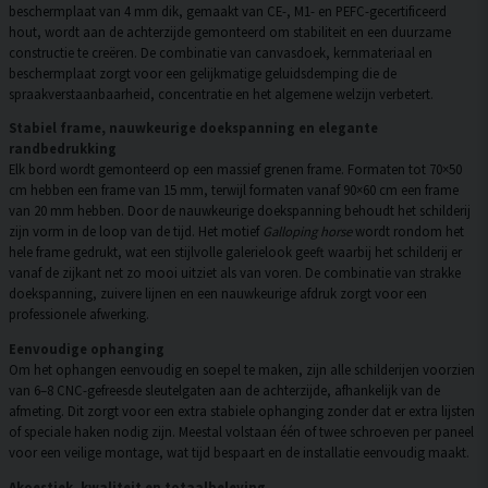
beschermplaat van 4 mm dik, gemaakt van CE-, M1- en PEFC-gecertificeerd
hout, wordt aan de achterzijde gemonteerd om stabiliteit en een duurzame
constructie te creëren. De combinatie van canvasdoek, kernmateriaal en
beschermplaat zorgt voor een gelijkmatige geluidsdemping die de
spraakverstaanbaarheid, concentratie en het algemene welzijn verbetert.
Stabiel frame, nauwkeurige doekspanning en elegante
randbedrukking
Elk bord wordt gemonteerd op een massief grenen frame. Formaten tot 70×50
cm hebben een frame van 15 mm, terwijl formaten vanaf 90×60 cm een frame
van 20 mm hebben. Door de nauwkeurige doekspanning behoudt het schilderij
zijn vorm in de loop van de tijd. Het motief
Galloping horse
wordt rondom het
hele frame gedrukt, wat een stijlvolle galerielook geeft waarbij het schilderij er
vanaf de zijkant net zo mooi uitziet als van voren. De combinatie van strakke
doekspanning, zuivere lijnen en een nauwkeurige afdruk zorgt voor een
professionele afwerking.
Eenvoudige ophanging
Om het ophangen eenvoudig en soepel te maken, zijn alle schilderijen voorzien
van 6–8 CNC-gefreesde sleutelgaten aan de achterzijde, afhankelijk van de
afmeting. Dit zorgt voor een extra stabiele ophanging zonder dat er extra lijsten
of speciale haken nodig zijn. Meestal volstaan één of twee schroeven per paneel
voor een veilige montage, wat tijd bespaart en de installatie eenvoudig maakt.
Akoestiek, kwaliteit en totaalbeleving