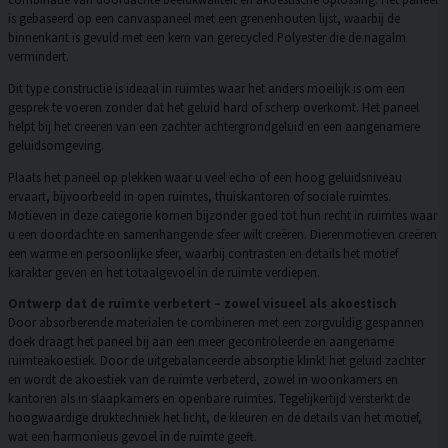
is gebaseerd op een canvaspaneel met een grenenhouten lijst, waarbij de
binnenkant is gevuld met een kern van gerecycled Polyester die de nagalm
vermindert.
Dit type constructie is ideaal in ruimtes waar het anders moeilijk is om een
gesprek te voeren zonder dat het geluid hard of scherp overkomt. Het paneel
helpt bij het creëren van een zachter achtergrondgeluid en een aangenamere
geluidsomgeving.
Plaats het paneel op plekken waar u veel echo of een hoog geluidsniveau
ervaart, bijvoorbeeld in open ruimtes, thuiskantoren of sociale ruimtes.
Motieven in deze categorie komen bijzonder goed tot hun recht in ruimtes waar
u een doordachte en samenhangende sfeer wilt creëren. Dierenmotieven creëren
een warme en persoonlijke sfeer, waarbij contrasten en details het motief
karakter geven en het totaalgevoel in de ruimte verdiepen.
Ontwerp dat de ruimte verbetert – zowel visueel als akoestisch
Door absorberende materialen te combineren met een zorgvuldig gespannen
doek draagt het paneel bij aan een meer gecontroleerde en aangename
ruimteakoestiek. Door de uitgebalanceerde absorptie klinkt het geluid zachter
en wordt de akoestiek van de ruimte verbeterd, zowel in woonkamers en
kantoren als in slaapkamers en openbare ruimtes. Tegelijkertijd versterkt de
hoogwaardige druktechniek het licht, de kleuren en de details van het motief,
wat een harmonieus gevoel in de ruimte geeft.