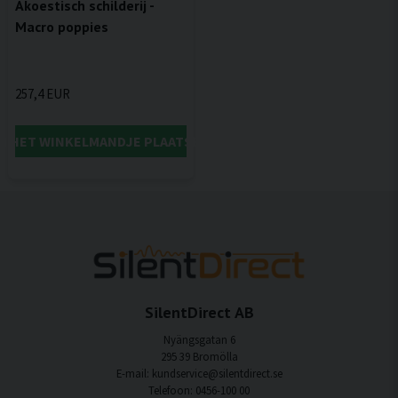
Akoestisch schilderij -
Macro poppies
257,4 EUR
IN HET WINKELMANDJE PLAATSEN
SilentDirect AB
Nyängsgatan 6
295 39 Bromölla
E-mail: kundservice@silentdirect.se
Telefoon: 0456-100 00