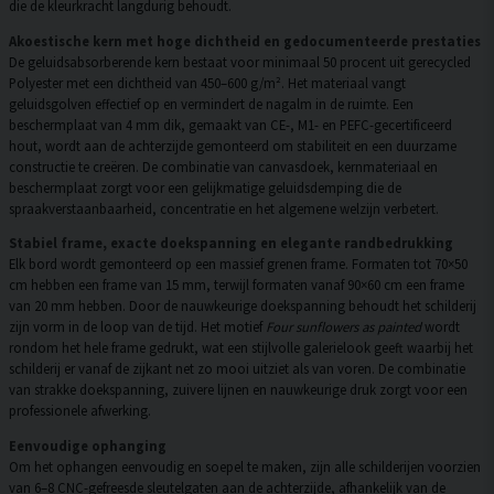
die de kleurkracht langdurig behoudt.
Akoestische kern met hoge dichtheid en gedocumenteerde prestaties
De geluidsabsorberende kern bestaat voor minimaal 50 procent uit gerecycled
Polyester met een dichtheid van 450–600 g/m². Het materiaal vangt
geluidsgolven effectief op en vermindert de nagalm in de ruimte. Een
beschermplaat van 4 mm dik, gemaakt van CE-, M1- en PEFC-gecertificeerd
hout, wordt aan de achterzijde gemonteerd om stabiliteit en een duurzame
constructie te creëren. De combinatie van canvasdoek, kernmateriaal en
beschermplaat zorgt voor een gelijkmatige geluidsdemping die de
spraakverstaanbaarheid, concentratie en het algemene welzijn verbetert.
Stabiel frame, exacte doekspanning en elegante randbedrukking
Elk bord wordt gemonteerd op een massief grenen frame. Formaten tot 70×50
cm hebben een frame van 15 mm, terwijl formaten vanaf 90×60 cm een frame
van 20 mm hebben. Door de nauwkeurige doekspanning behoudt het schilderij
zijn vorm in de loop van de tijd. Het motief
Four sunflowers as painted
wordt
rondom het hele frame gedrukt, wat een stijlvolle galerielook geeft waarbij het
schilderij er vanaf de zijkant net zo mooi uitziet als van voren. De combinatie
van strakke doekspanning, zuivere lijnen en nauwkeurige druk zorgt voor een
professionele afwerking.
Eenvoudige ophanging
Om het ophangen eenvoudig en soepel te maken, zijn alle schilderijen voorzien
van 6–8 CNC-gefreesde sleutelgaten aan de achterzijde, afhankelijk van de