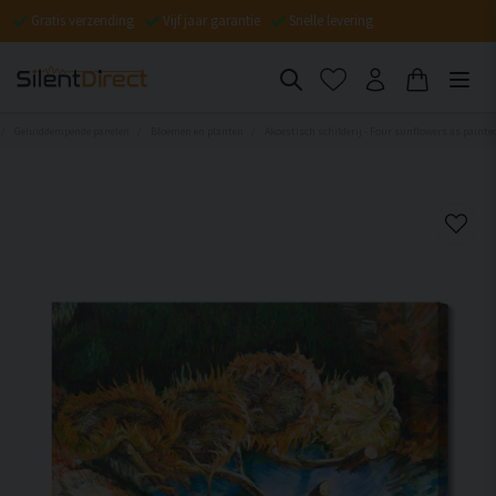
Gratis verzending
Vijf jaar garantie
Snelle levering
Geluiddempende panelen
Bloemen en planten
Akoestisch schilderij - Four sunflowers as painte