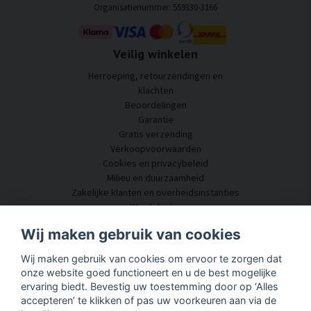
Organisatienummer: 559330-3166
Veilig winkelen
Herroeping, retourzendingen en
klachten
Beoordelingen
Garantie
Gratis verzending
Verkoopvoorwaarden
Cookies en privacybeleid
Milieu en duurzaamheid
Zakelijke klanten en overheidsinstanties
Word dealer
Enkele van onze klanten
Wij maken gebruik van cookies
Klantenservice
Wij maken gebruik van cookies om ervoor te zorgen dat
Neem contact met ons op
onze website goed functioneert en u de best mogelijke
Akoestisch advies
ervaring biedt. Bevestig uw toestemming door op ‘Alles
Montage en installatie
accepteren’ te klikken of pas uw voorkeuren aan via de
Vragen en antwoorden