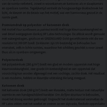
van de ruimte verbeterd, zowel in woonkamers en kantoren als in slaapkamers
en openbare ruimtes. Tegelijkertijd versterkt de hoogwaardige druktechniek het
licht, de kleuren en de details van het motief, wat een harmonieus gevoel in de
ruimte geeft.
Premiumdruk op polyester- of katoenen doek
Het motief
Four sunflowers as painted
wordt met hoge kleurnauwkeurigheid en
veel detail weergegeven dankzij HP Latex-technologie. De afdruk wordt gemaakt
met watergedragen, geurloze en GREENGUARD Gold-gecertificeerde inkt die een
resolutie tot 300 DPI biedt. De kleuren zijn UV-bestendig en behouden hun
intensiteit, zelfs in lichte ruimtes, waardoor het schilderij geschikt is voor zowel
thuis als in openbare omgevingen.
Polyesterdoek
Het polyesterdoek (260 g/m²) biedt een glad en modern oppervlak met hoge
kleurnauwkeurigheid, zeer goede UV-bestendigheid en een oppervlak dat
voorzichtig kan worden afgeveegd met een vochtige, zachte doek. Het resultaat
is een moderne, heldere en kleurrijke uitstraling die lang meegaat.
Katoenen doek
Het katoenen doek (260 g/m²) biedt een klassieke, matte textuur met natuurlijke
warmte en een handgeschilderd karakter. Om de fijne structuur te behouden,
moet het droog worden gedroogd. Ongeacht het doekmateriaal versmelten de
HP Latex-inkten met het weefsel en creëren ze een slijtvaste, flexibele oppervlakte