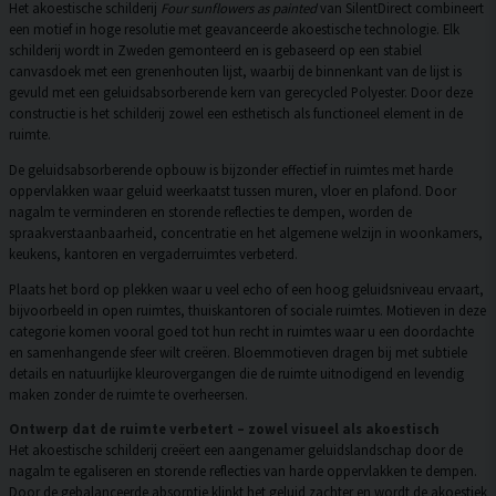
Het akoestische schilderij
Four sunflowers as painted
van SilentDirect combineert
een motief in hoge resolutie met geavanceerde akoestische technologie. Elk
schilderij wordt in Zweden gemonteerd en is gebaseerd op een stabiel
canvasdoek met een grenenhouten lijst, waarbij de binnenkant van de lijst is
gevuld met een geluidsabsorberende kern van gerecycled Polyester. Door deze
constructie is het schilderij zowel een esthetisch als functioneel element in de
ruimte.
De geluidsabsorberende opbouw is bijzonder effectief in ruimtes met harde
oppervlakken waar geluid weerkaatst tussen muren, vloer en plafond. Door
nagalm te verminderen en storende reflecties te dempen, worden de
spraakverstaanbaarheid, concentratie en het algemene welzijn in woonkamers,
keukens, kantoren en vergaderruimtes verbeterd.
Plaats het bord op plekken waar u veel echo of een hoog geluidsniveau ervaart,
bijvoorbeeld in open ruimtes, thuiskantoren of sociale ruimtes. Motieven in deze
categorie komen vooral goed tot hun recht in ruimtes waar u een doordachte
en samenhangende sfeer wilt creëren. Bloemmotieven dragen bij met subtiele
details en natuurlijke kleurovergangen die de ruimte uitnodigend en levendig
maken zonder de ruimte te overheersen.
Ontwerp dat de ruimte verbetert – zowel visueel als akoestisch
Het akoestische schilderij creëert een aangenamer geluidslandschap door de
nagalm te egaliseren en storende reflecties van harde oppervlakken te dempen.
Door de gebalanceerde absorptie klinkt het geluid zachter en wordt de akoestiek