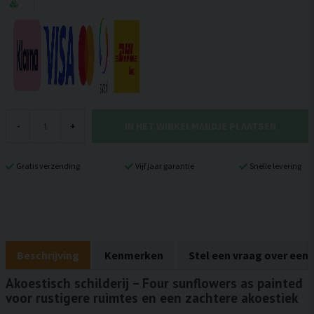
IN HET WINKELMANDJE PLAATSEN
-
+
Gratis verzending
Vijf jaar garantie
Snelle levering
Beschrijving
Kenmerken
Stel een vraag over een
Akoestisch schilderij – Four sunflowers as painted
voor rustigere ruimtes en een zachtere akoestiek