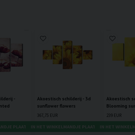
lderij -
Akoestisch schilderij - 3d
Akoestisch sch
inted
sunflower flowers
Blooming sun
367,75 EUR
239 EUR
ANDJE PLAATSEN
IN HET WINKELMANDJE PLAATSEN
IN HET WINKEL