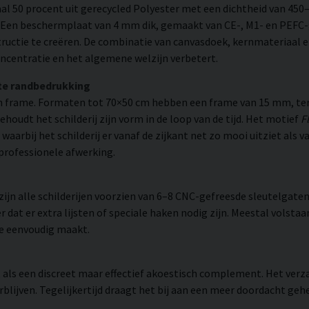
l 50 procent uit gerecycled Polyester met een dichtheid van 450
. Een beschermplaat van 4 mm dik, gemaakt van CE-, M1- en PEFC-g
uctie te creëren. De combinatie van canvasdoek, kernmateriaal 
ncentratie en het algemene welzijn verbetert.
te randbedrukking
 frame. Formaten tot 70×50 cm hebben een frame van 15 mm, ter
udt het schilderij zijn vorm in de loop van de tijd. Het motief
F
 waarbij het schilderij er vanaf de zijkant net zo mooi uitziet al
 professionele afwerking.
n alle schilderijen voorzien van 6–8 CNC-gefreesde sleutelgaten 
 dat er extra lijsten of speciale haken nodig zijn. Meestal volsta
ie eenvoudig maakt.
rt als een discreet maar effectief akoestisch complement. Het ver
blijven. Tegelijkertijd draagt het bij aan een meer doordacht gehe