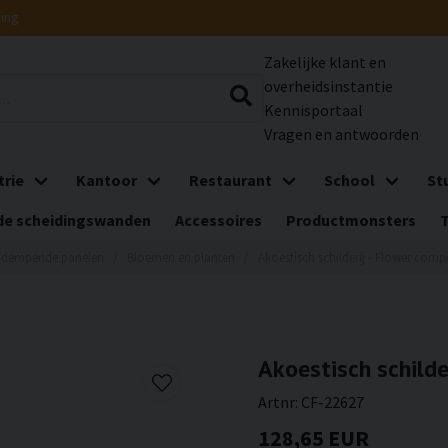
ring
Zakelijke klant en
overheidsinstantie
Kennisportaal
Vragen en antwoorden
trie
Kantoor
Restaurant
School
St
e scheidingswanden
Accessoires
Productmonsters
ddempende panelen
Bloemen en planten
Akoestisch schilderij - Flower comp
Akoestisch schilde
Artnr:
CF-22627
128,65 EUR