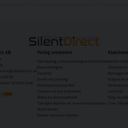
ct AB
Veilig winkelen
Klantens
6
Herroeping, retourzendingen en klachten
Neem conta
la
Beoordelingen
Akoestisch
ervice@silentdirect.se
Garantie
Montage en 
6-100 00
Gratis verzending
Vragen en 
ummer: 559330-3166
Verkoopvoorwaarden
Kennisporta
Cookies en privacybeleid
Levertijd
Milieu en duurzaamheid
Volg uw pak
Zakelijke klanten en overheidsinstanties
Over Silent
Word dealer
Enkele van onze klanten