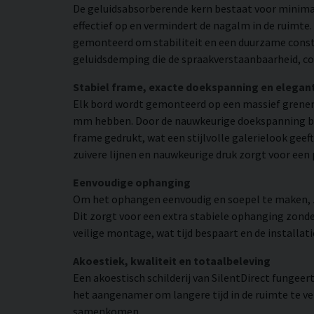
De geluidsabsorberende kern bestaat voor minimaa
effectief op en vermindert de nagalm in de ruimte
gemonteerd om stabiliteit en een duurzame constr
geluidsdemping die de spraakverstaanbaarheid, co
Stabiel frame, exacte doekspanning en elegan
Elk bord wordt gemonteerd op een massief grenen
mm hebben. Door de nauwkeurige doekspanning beho
frame gedrukt, wat een stijlvolle galerielook geeft
zuivere lijnen en nauwkeurige druk zorgt voor een
Eenvoudige ophanging
Om het ophangen eenvoudig en soepel te maken, zij
Dit zorgt voor een extra stabiele ophanging zonder
veilige montage, wat tijd bespaart en de installat
Akoestiek, kwaliteit en totaalbeleving
Een akoestisch schilderij van SilentDirect fungee
het aangenamer om langere tijd in de ruimte te ver
samenkomen.