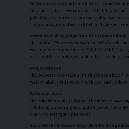
Ontwerp dat de ruimte verbetert – zowel visuee
De akoestisch actieve constructie helpt harde ech
geluid zachter en wordt de akoestiek van de ruimt
hoogwaardige druktechniek het licht, de kleuren en
Premiumdruk op polyester- of katoenen doek
Het motief
Flower composition painted
wordt met 
watergedragen, geurloze en GREENGUARD Gold-gecer
zelfs in lichte ruimtes, waardoor het schilderij ge
Polyesterdoek
Het polyesterdoek (260 g/m²) biedt een glad en 
worden afgeveegd met een vochtige, zachte doek. H
Katoenen doek
Het katoenen doek (260 g/m²) biedt een klassieke
het droog worden afgedroogd. Ongeacht het doekma
kleurkracht langdurig behoudt.
Akoestische kern met hoge dichtheid en gedo