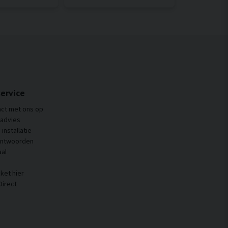
ervice
ct met ons op
 advies
installatie
antwoorden
al
ket hier
Direct