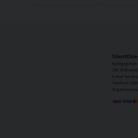
SilentDire
Nyängsgatan 
295 39 Bromöl
E-mail: kunds
Telefoon: 045
Organisatien