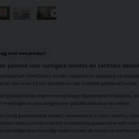
aag over een product
ion painted voor rustigere ruimtes en zachtere akoes
 painted
van SilentDirect worden akoestische oplossing en wanddeco
ster dat helpt bij het absorberen van storende geluidsreflecties.
 het geluidsniveau anders snel oploopt, bijvoorbeeld in keukens,
te verlagen en een aangenamer geluidslandschap te creëren.
en hoog geluidsniveau ervaart, bijvoorbeeld in open ruimtes, thui
ruimtes waar u een doordachte en samenhangende sfeer wilt creë
mte uitnodigend en levendig maken zonder de ruimte te overheerse