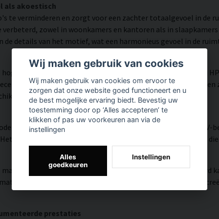
l als akoestisch
o's te verminderen en zorgt voor een zachter totaalgevoel in de r
e verbeterd, zowel in woonkamers en kantoren als in slaapkamers 
 de details van het motief, wat een harmonieus gevoel in de ruimt
Wij maken gebruik van cookies
hoge kleurnauwkeurigheid en veel detail weergegeven dankzij H
Wij maken gebruik van cookies om ervoor te
tificeerde inkt die een resolutie tot 300 DPI biedt. De kleuren 
zorgen dat onze website goed functioneert en u
schikt is voor zowel thuis als in openbare omgevingen.
de best mogelijke ervaring biedt. Bevestig uw
toestemming door op ‘Alles accepteren’ te
klikken of pas uw voorkeuren aan via de
modern oppervlak met hoge kleurnauwkeurigheid, zeer goede UV-be
instellingen
et resultaat is een moderne, heldere en kleurrijke uitstraling di
Alles
Instellingen
goedkeuren
, matte textuur met natuurlijke warmte en een handgeschilderd ka
teriaal versmelten de HP Latex-inkten met het weefsel en creëren
cumenteerde prestaties