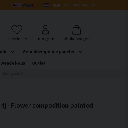
udio
Geluiddempende panelen
Tweede keus
Outlet
osition painted
rij - Flower composition painted