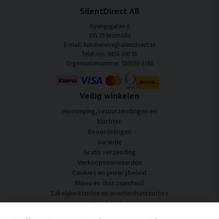
SilentDirect AB
Nyängsgatan 6
295 39 Bromölla
E-mail: kundservice@silentdirect.se
Telefoon: 0456-100 00
Organisatienummer: 559330-3166
Veilig winkelen
Herroeping, retourzendingen en
klachten
Beoordelingen
Garantie
Gratis verzending
Verkoopvoorwaarden
Cookies en privacybeleid
Milieu en duurzaamheid
Zakelijke klanten en overheidsinstanties
Word dealer
Enkele van onze klanten