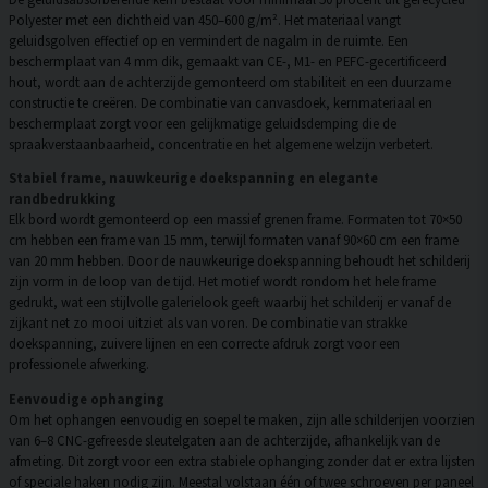
Polyester met een dichtheid van 450–600 g/m². Het materiaal vangt
geluidsgolven effectief op en vermindert de nagalm in de ruimte. Een
beschermplaat van 4 mm dik, gemaakt van CE-, M1- en PEFC-gecertificeerd
hout, wordt aan de achterzijde gemonteerd om stabiliteit en een duurzame
constructie te creëren. De combinatie van canvasdoek, kernmateriaal en
beschermplaat zorgt voor een gelijkmatige geluidsdemping die de
spraakverstaanbaarheid, concentratie en het algemene welzijn verbetert.
Stabiel frame, nauwkeurige doekspanning en elegante
randbedrukking
Elk bord wordt gemonteerd op een massief grenen frame. Formaten tot 70×50
cm hebben een frame van 15 mm, terwijl formaten vanaf 90×60 cm een frame
van 20 mm hebben. Door de nauwkeurige doekspanning behoudt het schilderij
zijn vorm in de loop van de tijd. Het motief wordt rondom het hele frame
gedrukt, wat een stijlvolle galerielook geeft waarbij het schilderij er vanaf de
zijkant net zo mooi uitziet als van voren. De combinatie van strakke
doekspanning, zuivere lijnen en een correcte afdruk zorgt voor een
professionele afwerking.
Eenvoudige ophanging
Om het ophangen eenvoudig en soepel te maken, zijn alle schilderijen voorzien
van 6–8 CNC-gefreesde sleutelgaten aan de achterzijde, afhankelijk van de
afmeting. Dit zorgt voor een extra stabiele ophanging zonder dat er extra lijsten
of speciale haken nodig zijn. Meestal volstaan één of twee schroeven per paneel