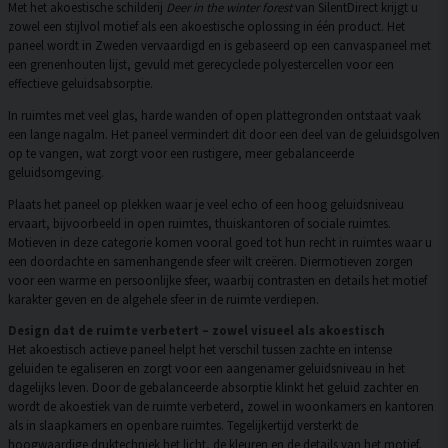
Met het akoestische schilderij
Deer in the winter forest
van SilentDirect krijgt u
zowel een stijlvol motief als een akoestische oplossing in één product. Het
paneel wordt in Zweden vervaardigd en is gebaseerd op een canvaspaneel met
een grenenhouten lijst, gevuld met gerecyclede polyestercellen voor een
effectieve geluidsabsorptie.
In ruimtes met veel glas, harde wanden of open plattegronden ontstaat vaak
een lange nagalm. Het paneel vermindert dit door een deel van de geluidsgolven
op te vangen, wat zorgt voor een rustigere, meer gebalanceerde
geluidsomgeving.
Plaats het paneel op plekken waar je veel echo of een hoog geluidsniveau
ervaart, bijvoorbeeld in open ruimtes, thuiskantoren of sociale ruimtes.
Motieven in deze categorie komen vooral goed tot hun recht in ruimtes waar u
een doordachte en samenhangende sfeer wilt creëren. Diermotieven zorgen
voor een warme en persoonlijke sfeer, waarbij contrasten en details het motief
karakter geven en de algehele sfeer in de ruimte verdiepen.
Design dat de ruimte verbetert – zowel visueel als akoestisch
Het akoestisch actieve paneel helpt het verschil tussen zachte en intense
geluiden te egaliseren en zorgt voor een aangenamer geluidsniveau in het
dagelijks leven. Door de gebalanceerde absorptie klinkt het geluid zachter en
wordt de akoestiek van de ruimte verbeterd, zowel in woonkamers en kantoren
als in slaapkamers en openbare ruimtes. Tegelijkertijd versterkt de
hoogwaardige druktechniek het licht, de kleuren en de details van het motief,