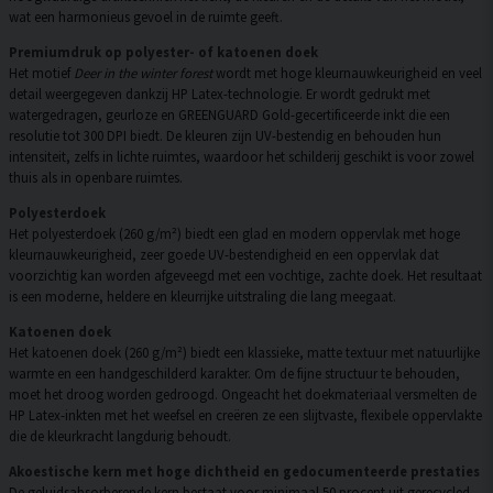
wat een harmonieus gevoel in de ruimte geeft.
Premiumdruk op polyester- of katoenen doek
Het motief
Deer in the winter forest
wordt met hoge kleurnauwkeurigheid en veel
detail weergegeven dankzij HP Latex-technologie. Er wordt gedrukt met
watergedragen, geurloze en GREENGUARD Gold-gecertificeerde inkt die een
resolutie tot 300 DPI biedt. De kleuren zijn UV-bestendig en behouden hun
intensiteit, zelfs in lichte ruimtes, waardoor het schilderij geschikt is voor zowel
thuis als in openbare ruimtes.
Polyesterdoek
Het polyesterdoek (260 g/m²) biedt een glad en modern oppervlak met hoge
kleurnauwkeurigheid, zeer goede UV-bestendigheid en een oppervlak dat
voorzichtig kan worden afgeveegd met een vochtige, zachte doek. Het resultaat
is een moderne, heldere en kleurrijke uitstraling die lang meegaat.
Katoenen doek
Het katoenen doek (260 g/m²) biedt een klassieke, matte textuur met natuurlijke
warmte en een handgeschilderd karakter. Om de fijne structuur te behouden,
moet het droog worden gedroogd. Ongeacht het doekmateriaal versmelten de
HP Latex-inkten met het weefsel en creëren ze een slijtvaste, flexibele oppervlakte
die de kleurkracht langdurig behoudt.
Akoestische kern met hoge dichtheid en gedocumenteerde prestaties
De geluidsabsorberende kern bestaat voor minimaal 50 procent uit gerecycled