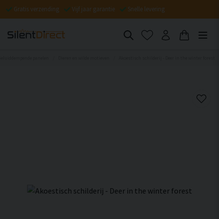
Gratis verzending
Vijf jaar garantie
Snelle levering
Geluiddempende panelen
Dieren en wilde motieven
Akoestisch schilderij - Deer in the winter forest