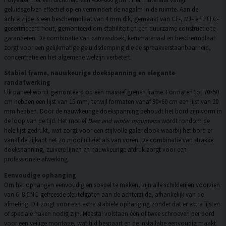
geluidsgolven effectief op en vermindert de nagalm in de ruimte. Aan de
achterzijde is een beschermplaat van 4 mm dik, gemaakt van CE-, M1- en PEFC-
gecertificeerd hout, gemonteerd om stabiliteit en een duurzame constructie te
garanderen. De combinatie van canvasdoek, kernmateriaal en beschermplaat
zorgt voor een gelijkmatige geluidsdemping die de spraakverstaanbaarheid,
concentratie en het algemene welzijn verbetert.
Stabiel frame, nauwkeurige doekspanning en elegante
randafwerking
Elk paneel wordt gemonteerd op een massief grenen frame. Formaten tot 70×50
cm hebben een lijst van 15 mm, terwijl formaten vanaf 90×60 cm een lijst van 20
mm hebben. Door de nauwkeurige doekspanning behoudt het bord zijn vorm in
de loop van de tijd. Het motief
Deer and winter mountains
wordt rondom de
hele lijst gedrukt, wat zorgt voor een stijlvolle galerielook waarbij het bord er
vanaf de zijkant net zo mooi uitziet als van voren. De combinatie van strakke
doekspanning, zuivere lijnen en nauwkeurige afdruk zorgt voor een
professionele afwerking.
Eenvoudige ophanging
Om het ophangen eenvoudig en soepel te maken, zijn alle schilderijen voorzien
van 6–8 CNC-gefreesde sleutelgaten aan de achterzijde, afhankelijk van de
afmeting. Dit zorgt voor een extra stabiele ophanging zonder dat er extra lijsten
of speciale haken nodig zijn. Meestal volstaan één of twee schroeven per bord
voor een veilige montage, wat tijd bespaart en de installatie eenvoudig maakt.