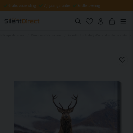
Gratis verzending
Vijf jaar garantie
Snelle levering
uiddempende panelen
Dieren en wilde motieven
Akoestisch schilderij - Deer and winter mountains