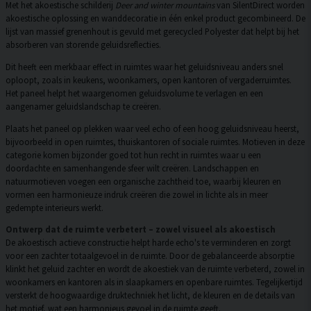
Met het akoestische schilderij
Deer and winter mountains
van SilentDirect worden
akoestische oplossing en wanddecoratie in één enkel product gecombineerd. De
lijst van massief grenenhout is gevuld met gerecycled Polyester dat helpt bij het
absorberen van storende geluidsreflecties.
Dit heeft een merkbaar effect in ruimtes waar het geluidsniveau anders snel
oploopt, zoals in keukens, woonkamers, open kantoren of vergaderruimtes.
Het paneel helpt het waargenomen geluidsvolume te verlagen en een
aangenamer geluidslandschap te creëren.
Plaats het paneel op plekken waar veel echo of een hoog geluidsniveau heerst,
bijvoorbeeld in open ruimtes, thuiskantoren of sociale ruimtes. Motieven in deze
categorie komen bijzonder goed tot hun recht in ruimtes waar u een
doordachte en samenhangende sfeer wilt creëren. Landschappen en
natuurmotieven voegen een organische zachtheid toe, waarbij kleuren en
vormen een harmonieuze indruk creëren die zowel in lichte als in meer
gedempte interieurs werkt.
Ontwerp dat de ruimte verbetert – zowel visueel als akoestisch
De akoestisch actieve constructie helpt harde echo's te verminderen en zorgt
voor een zachter totaalgevoel in de ruimte. Door de gebalanceerde absorptie
klinkt het geluid zachter en wordt de akoestiek van de ruimte verbeterd, zowel in
woonkamers en kantoren als in slaapkamers en openbare ruimtes. Tegelijkertijd
versterkt de hoogwaardige druktechniek het licht, de kleuren en de details van
het motief, wat een harmonieus gevoel in de ruimte geeft.