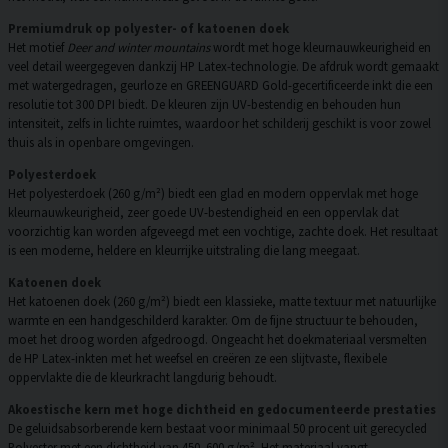
Premiumdruk op polyester- of katoenen doek
Het motief
Deer and winter mountains
wordt met hoge kleurnauwkeurigheid en
veel detail weergegeven dankzij HP Latex-technologie. De afdruk wordt gemaakt
met watergedragen, geurloze en GREENGUARD Gold-gecertificeerde inkt die een
resolutie tot 300 DPI biedt. De kleuren zijn UV-bestendig en behouden hun
intensiteit, zelfs in lichte ruimtes, waardoor het schilderij geschikt is voor zowel
thuis als in openbare omgevingen.
Polyesterdoek
Het polyesterdoek (260 g/m²) biedt een glad en modern oppervlak met hoge
kleurnauwkeurigheid, zeer goede UV-bestendigheid en een oppervlak dat
voorzichtig kan worden afgeveegd met een vochtige, zachte doek. Het resultaat
is een moderne, heldere en kleurrijke uitstraling die lang meegaat.
Katoenen doek
Het katoenen doek (260 g/m²) biedt een klassieke, matte textuur met natuurlijke
warmte en een handgeschilderd karakter. Om de fijne structuur te behouden,
moet het droog worden afgedroogd. Ongeacht het doekmateriaal versmelten
de HP Latex-inkten met het weefsel en creëren ze een slijtvaste, flexibele
oppervlakte die de kleurkracht langdurig behoudt.
Akoestische kern met hoge dichtheid en gedocumenteerde prestaties
De geluidsabsorberende kern bestaat voor minimaal 50 procent uit gerecycled
Polyester met een dichtheid van 450–600 g/m². Het materiaal vangt