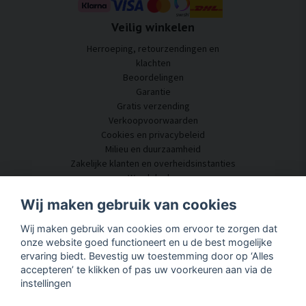
Veilig winkelen
Herroeping, retourzendingen en
klachten
Beoordelingen
Garantie
Gratis verzending
Verkoopvoorwaarden
Cookies en privacybeleid
Milieu en duurzaamheid
Zakelijke klanten en overheidsinstanties
Word dealer
Enkele van onze klanten
Wij maken gebruik van cookies
Klantenservice
Wij maken gebruik van cookies om ervoor te zorgen dat
Neem contact met ons op
onze website goed functioneert en u de best mogelijke
Akoestisch advies
ervaring biedt. Bevestig uw toestemming door op ‘Alles
Montage en installatie
accepteren’ te klikken of pas uw voorkeuren aan via de
Vragen en antwoorden
instellingen
Kennisportaal
Levertijd