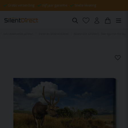
Gratis verzending
Vijf jaar garantie
Snelle levering
Geluiddempende panelen
Dieren en wilde motieven
Akoestisch schilderij - Deer against the sky