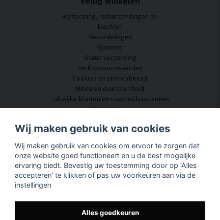
Veilig winkelen
Herroeping, retourzendingen en
klachten
Beoordelingen
Garantie
Gratis verzending
Verkoopvoorwaarden
Cookies en privacybeleid
Milieu en duurzaamheid
Zakelijke klanten en overheidsinstanties
Word dealer
Enkele van onze klanten
Wij maken gebruik van cookies
Klantenservice
Wij maken gebruik van cookies om ervoor te zorgen dat
Neem contact met ons op
onze website goed functioneert en u de best mogelijke
Akoestisch advies
ervaring biedt. Bevestig uw toestemming door op ‘Alles
Montage en installatie
accepteren’ te klikken of pas uw voorkeuren aan via de
Vragen en antwoorden
instellingen
Kennisportaal
Levertijd
Volg uw pakket hier
Alles goedkeuren
Over SilentDirect