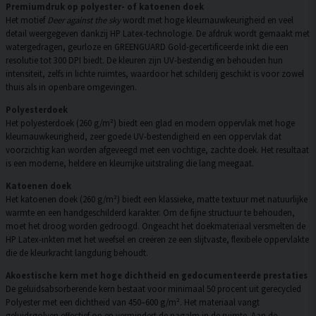
Premiumdruk op polyester- of katoenen doek
Het motief
Deer against the sky
wordt met hoge kleurnauwkeurigheid en veel
detail weergegeven dankzij HP Latex-technologie. De afdruk wordt gemaakt met
watergedragen, geurloze en GREENGUARD Gold-gecertificeerde inkt die een
resolutie tot 300 DPI biedt. De kleuren zijn UV-bestendig en behouden hun
intensiteit, zelfs in lichte ruimtes, waardoor het schilderij geschikt is voor zowel
thuis als in openbare omgevingen.
Polyesterdoek
Het polyesterdoek (260 g/m²) biedt een glad en modern oppervlak met hoge
kleurnauwkeurigheid, zeer goede UV-bestendigheid en een oppervlak dat
voorzichtig kan worden afgeveegd met een vochtige, zachte doek. Het resultaat
is een moderne, heldere en kleurrijke uitstraling die lang meegaat.
Katoenen doek
Het katoenen doek (260 g/m²) biedt een klassieke, matte textuur met natuurlijke
warmte en een handgeschilderd karakter. Om de fijne structuur te behouden,
moet het droog worden gedroogd. Ongeacht het doekmateriaal versmelten de
HP Latex-inkten met het weefsel en creëren ze een slijtvaste, flexibele oppervlakte
die de kleurkracht langdurig behoudt.
Akoestische kern met hoge dichtheid en gedocumenteerde prestaties
De geluidsabsorberende kern bestaat voor minimaal 50 procent uit gerecycled
Polyester met een dichtheid van 450–600 g/m². Het materiaal vangt
geluidsgolven effectief op en vermindert de nagalm in de ruimte. Aan de