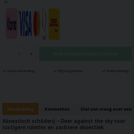
IN HET WINKELMANDJE PLAATSEN
-
+
Gratis verzending
Vijf jaar garantie
Snelle levering
Beschrijving
Kenmerken
Stel een vraag over een
Akoestisch schilderij – Deer against the sky voor
rustigere ruimtes en zachtere akoestiek