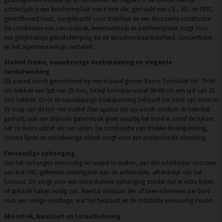
achterzijde is een beschermplaat van 4 mm dik, gemaakt van CE-, M1- en PEFC-
gecertificeerd hout, aangebracht voor stabiliteit en een duurzame constructie.
De combinatie van canvasdoek, kernmateriaal en beschermplaat zorgt voor
een gelijkmatige geluidsdemping die de spraakverstaanbaarheid, concentratie
en het algemene welzijn verbetert.
Stabiel frame, nauwkeurige doekspanning en elegante
randafwerking
Elk paneel wordt gemonteerd op een massief grenen frame. Formaten tot 70×50
cm hebben een lijst van 15 mm, terwijl formaten vanaf 90×60 cm een lijst van 20
mm hebben. Door de nauwkeurige doekspanning behoudt het bord zijn vorm in
de loop van de tijd. Het motief
Deer against the sky
wordt rondom de hele lijst
gedrukt, wat een stijlvolle galerielook geeft waarbij het bord er vanaf de zijkant
net zo mooi uitziet als van voren. De combinatie van strakke doekspanning,
zuivere lijnen en nauwkeurige afdruk zorgt voor een professionele afwerking.
Eenvoudige ophanging
Om het ophangen eenvoudig en soepel te maken, zijn alle schilderijen voorzien
van 6–8 CNC-gefreesde sleutelgaten aan de achterzijde, afhankelijk van het
formaat. Dit zorgt voor een extra stabiele ophanging zonder dat er extra lijsten
of speciale haken nodig zijn. Meestal volstaan één of twee schroeven per bord
voor een veilige montage, wat tijd bespaart en de installatie eenvoudig maakt.
Akoestiek, kwaliteit en totaalbeleving