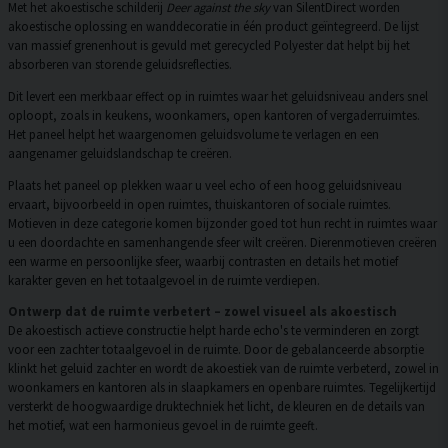
Met het akoestische schilderij
Deer against the sky
van SilentDirect worden
akoestische oplossing en wanddecoratie in één product geïntegreerd. De lijst
van massief grenenhout is gevuld met gerecycled Polyester dat helpt bij het
absorberen van storende geluidsreflecties.
Dit levert een merkbaar effect op in ruimtes waar het geluidsniveau anders snel
oploopt, zoals in keukens, woonkamers, open kantoren of vergaderruimtes.
Het paneel helpt het waargenomen geluidsvolume te verlagen en een
aangenamer geluidslandschap te creëren.
Plaats het paneel op plekken waar u veel echo of een hoog geluidsniveau
ervaart, bijvoorbeeld in open ruimtes, thuiskantoren of sociale ruimtes.
Motieven in deze categorie komen bijzonder goed tot hun recht in ruimtes waar
u een doordachte en samenhangende sfeer wilt creëren. Dierenmotieven creëren
een warme en persoonlijke sfeer, waarbij contrasten en details het motief
karakter geven en het totaalgevoel in de ruimte verdiepen.
Ontwerp dat de ruimte verbetert – zowel visueel als akoestisch
De akoestisch actieve constructie helpt harde echo's te verminderen en zorgt
voor een zachter totaalgevoel in de ruimte. Door de gebalanceerde absorptie
klinkt het geluid zachter en wordt de akoestiek van de ruimte verbeterd, zowel in
woonkamers en kantoren als in slaapkamers en openbare ruimtes. Tegelijkertijd
versterkt de hoogwaardige druktechniek het licht, de kleuren en de details van
het motief, wat een harmonieus gevoel in de ruimte geeft.