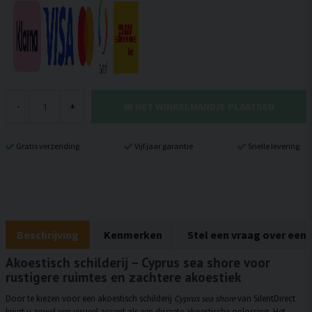
IN HET WINKELMANDJE PLAATSEN
-
+
Gratis verzending
Vijf jaar garantie
Snelle levering
Beschrijving
Kenmerken
Stel een vraag over een
Akoestisch schilderij – Cyprus sea shore voor
rustigere ruimtes en zachtere akoestiek
Door te kiezen voor een akoestisch schilderij
Cyprus sea shore
van SilentDirect
krijgt u zowel een visueel accent als een discrete akoestische oplossing. Het