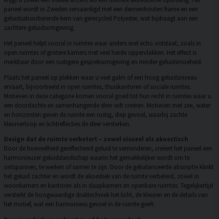
paneel wordt in Zweden vervaardigd met een dennenhouten frame en een
geluidsabsorberende kern van gerecycled Polyester, wat bijdraagt aan een
zachtere geluidsomgeving.
Het paneel helpt vooral in ruimtes waar anders snel echo ontstaat, zoals in
open ruimtes of grotere kamers met veel harde oppervlakken. Het effect is
merkbaar door een rustigere gespreksomgeving en minder geluidsmoeheid.
Plaats het paneel op plekken waar u veel galm of een hoog geluidsniveau
ervaart, bijvoorbeeld in open ruimtes, thuiskantoren of sociale ruimtes.
Motieven in deze categorie komen vooral goed tot hun recht in ruimtes waar u
een doordachte en samenhangende sfeer wilt creëren. Motieven met zee, water
en horizonten geven de ruimte een rustig, diep gevoel, waarbij zachte
kleurverloop en lichtreflecties de sfeer versterken.
Design dat de ruimte verbetert – zowel visueel als akoestisch
Door de hoeveelheid gereflecteerd geluid te verminderen, creëert het paneel een
harmonieuzer geluidslandschap waarin het gemakkelijker wordt om te
ontspannen, te werken of samen te zijn. Door de gebalanceerde absorptie klinkt
het geluid zachter en wordt de akoestiek van de ruimte verbeterd, zowel in
woonkamers en kantoren als in slaapkamers en openbare ruimtes. Tegelijkertijd
versterkt de hoogwaardige druktechniek het licht, de kleuren en de details van
het motief, wat een harmonieus gevoel in de ruimte geeft.