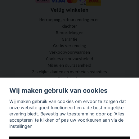
Veilig winkelen
Herroeping, retourzendingen en
klachten
Beoordelingen
Garantie
Gratis verzending
Verkoopvoorwaarden
Cookies en privacybeleid
Milieu en duurzaamheid
Zakelijke klanten en overheidsinstanties
Word dealer
Enkele van onze klanten
Wij maken gebruik van cookies
Klantenservice
Wij maken gebruik van cookies om ervoor te zorgen dat
Neem contact met ons op
onze website goed functioneert en u de best mogelijke
Akoestisch advies
ervaring biedt. Bevestig uw toestemming door op ‘Alles
Montage en installatie
accepteren’ te klikken of pas uw voorkeuren aan via de
Vragen en antwoorden
instellingen
Kennisportaal
Levertijd