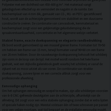
Polyester met een dichtheid van 450–600 g/m². Het materiaal vangt
geluidsgolven effectief op en vermindert de nagalm in de ruimte. Een
beschermplaat van 4 mm dik, gemaakt van CE-, M1- en PEFC-gecertificeerd
hout, wordt aan de achterzijde gemonteerd om stabiliteit en een duurzame
constructie te creëren. De combinatie van canvasdoek, kernmateriaal en
beschermplaat zorgt voor een gelijkmatige geluidsdemping die de
spraakverstaanbaarheid, concentratie en het algemene welzijn verbetert.
Stabiel frame, exacte doekspanning en elegante randbedrukking
Elk bord wordt gemonteerd op een massief grenen frame. Formaten tot 70×50
cm hebben een frame van 15 mm, terwijl formaten vanaf 90×60 cm een frame
van 20 mm hebben. Door de nauwkeurige doekspanning behoudt het schilderij
zijn vorm in de loop van de tijd. Het motief wordt rondom het hele frame
gedrukt, wat een stijlvolle galerielook geeft waarbij het schilderij er vanaf de
zijkant net zo mooi uitziet als van voren. De combinatie van strakke
doekspanning, zuivere lijnen en een correcte afdruk zorgt voor een
professionele afwerking.
Eenvoudige ophanging
Om het ophangen eenvoudig en soepel te maken, zijn alle schilderijen voorzien
van 6–8 CNC-gefreesde sleutelgaten aan de achterzijde, afhankelijk van de
afmeting. Dit zorgt voor een extra stabiele ophanging zonder dat er extra lijsten
of speciale haken nodig zijn. Meestal volstaan één of twee schroeven per paneel
voor een veilige montage, wat tijd bespaart en de installatie eenvoudig maakt.