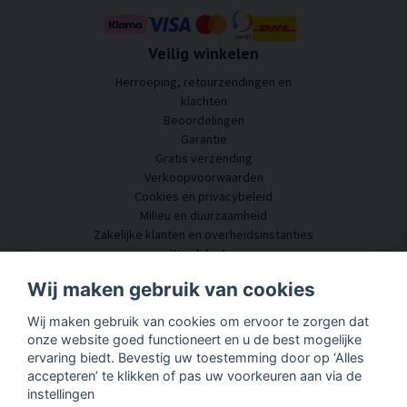
Veilig winkelen
Herroeping, retourzendingen en
klachten
Beoordelingen
Garantie
Gratis verzending
Verkoopvoorwaarden
Cookies en privacybeleid
Milieu en duurzaamheid
Zakelijke klanten en overheidsinstanties
Word dealer
Enkele van onze klanten
Wij maken gebruik van cookies
Klantenservice
Wij maken gebruik van cookies om ervoor te zorgen dat
Neem contact met ons op
onze website goed functioneert en u de best mogelijke
Akoestisch advies
ervaring biedt. Bevestig uw toestemming door op ‘Alles
Montage en installatie
accepteren’ te klikken of pas uw voorkeuren aan via de
Vragen en antwoorden
instellingen
Kennisportaal