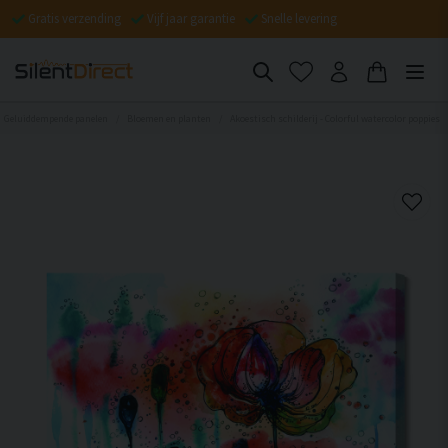
Gratis verzending
Vijf jaar garantie
Snelle levering
Geluiddempende panelen
Bloemen en planten
Akoestisch schilderij - Colorful watercolor poppies