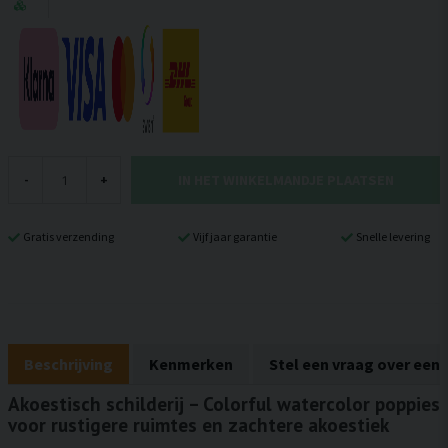
IN HET WINKELMANDJE PLAATSEN
-
+
Gratis verzending
Vijf jaar garantie
Snelle levering
Beschrijving
Kenmerken
Stel een vraag over een
Akoestisch schilderij – Colorful watercolor poppies
voor rustigere ruimtes en zachtere akoestiek