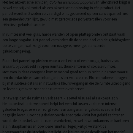
Met het akoestische schilderij
Colorful watercolor poppies
van SilentDirect krijgt u
zowel een stijlvol motief als een akoestische oplossing in één product. Het
paneel wordt in Zweden vervaardigd en is gebaseerd op een canvaspaneel met
een grenenhouten lijst, gevuld met gerecyclede polyestercellen voor een
effectieve geluidsabsorptie.
In ruimtes met veel glas, harde wanden of open plattegronden ontstaat vaak
een lange nagalm. Het paneel vermindert dit door een deel van de geluidsgolven
op te vangen, wat zorgt voor een rustigere, meer gebalanceerde
geluidsomgeving.
Plaats het paneel op plekken waar u veel echo of een hoog geluidsniveau
ervaart, bijvoorbeeld in open ruimtes, thuiskantoren of sociale ruimtes.
Motieven in deze categorie komen vooral goed tot hun recht in ruimtes waar u
een doordachte en samenhangende sfeer wilt creëren. Bloemmotieven dragen
bij met subtiele details en natuurlijke kleurovergangen die de ruimte uitnodigend
en levendig maken zonder de ruimte te overheersen.
Ontwerp dat de ruimte verbetert – zowel visueel als akoestisch
Het akoestisch actieve paneel helpt het verschil tussen zachte en intense
geluiden te egaliseren en zorgt voor een aangenamer geluidsniveau in het
dagelijks leven. Door de gebalanceerde absorptie klinkt het geluid zachter en
wordt de akoestiek van de ruimte verbeterd, zowel in woonkamers en kantoren
als in slaapkamers en openbare ruimtes. Tegelijkertijd versterkt de
hoogwaardige druktechniek het licht, de kleuren en de details van het motief,