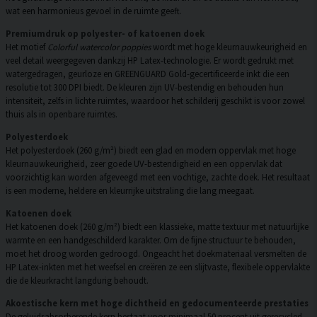
wat een harmonieus gevoel in de ruimte geeft.
Premiumdruk op polyester- of katoenen doek
Het motief
Colorful watercolor poppies
wordt met hoge kleurnauwkeurigheid en
veel detail weergegeven dankzij HP Latex-technologie. Er wordt gedrukt met
watergedragen, geurloze en GREENGUARD Gold-gecertificeerde inkt die een
resolutie tot 300 DPI biedt. De kleuren zijn UV-bestendig en behouden hun
intensiteit, zelfs in lichte ruimtes, waardoor het schilderij geschikt is voor zowel
thuis als in openbare ruimtes.
Polyesterdoek
Het polyesterdoek (260 g/m²) biedt een glad en modern oppervlak met hoge
kleurnauwkeurigheid, zeer goede UV-bestendigheid en een oppervlak dat
voorzichtig kan worden afgeveegd met een vochtige, zachte doek. Het resultaat
is een moderne, heldere en kleurrijke uitstraling die lang meegaat.
Katoenen doek
Het katoenen doek (260 g/m²) biedt een klassieke, matte textuur met natuurlijke
warmte en een handgeschilderd karakter. Om de fijne structuur te behouden,
moet het droog worden gedroogd. Ongeacht het doekmateriaal versmelten de
HP Latex-inkten met het weefsel en creëren ze een slijtvaste, flexibele oppervlakte
die de kleurkracht langdurig behoudt.
Akoestische kern met hoge dichtheid en gedocumenteerde prestaties
De geluidsabsorberende kern bestaat voor minimaal 50 procent uit gerecycled