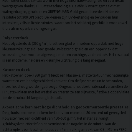
Het motief
Classic still life
wordt met hoge kleurnauwkeurigheid en veel detail
weergegeven dankzij HP Latex-technologie. De afdruk wordt gemaakt met
watergedragen, geurloze en GREENGUARD Gold-gecertificeerde inkt die een
resolutie tot 300 DPI biedt. De kleuren zijn UV-bestendig en behouden hun
intensiteit, zelfs in lichte ruimtes, waardoor het schilderij geschikt is voor zowel
thuis als in openbare omgevingen.
Polyesterdoek
Het polyesterdoek (260 g/m²) biedt een glad en modern oppervlak met hoge
kleurnauwkeurigheid, zeer goede UV-bestendigheid en een oppervlak dat
voorzichtig kan worden afgeveegd met een vochtige, zachte doek. Het resultaat
is een moderne, heldere en kleurrijke uitstraling die lang meegaat.
Katoenen doek
Het katoenen doek (260 g/m²) biedt een klassieke, matte textuur met natuurlijke
warmte en een handgeschilderd karakter. Om de fijne structuur te behouden,
moet het droog worden gedroogd. Ongeacht het doekmateriaal versmelten de
HP Latex-inkten met het weefsel en creëren ze een slijtvaste, flexibele oppervlakte
die de kleurkracht langdurig behoudt.
Akoestische kern met hoge dichtheid en gedocumenteerde prestaties
De geluidsabsorberende kern bestaat voor minimaal 50 procent uit gerecycled
Polyester met een dichtheid van 450–600 g/m². Het materiaal vangt
geluidsgolven effectief op en vermindert de nagalm in de ruimte. Aan de
achterzijde is een beschermplaat van 4 mm dik, gemaakt van CE-, M1- en PEFC-