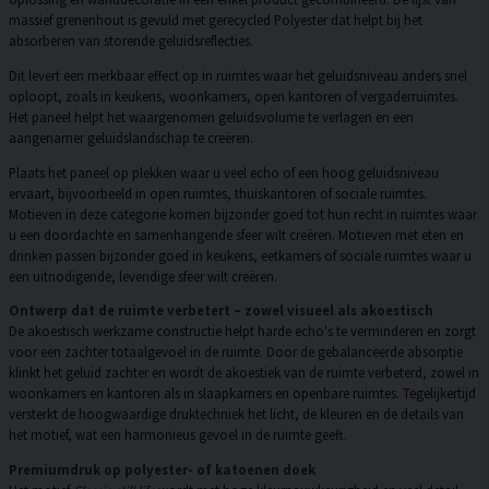
massief grenenhout is gevuld met gerecycled Polyester dat helpt bij het
absorberen van storende geluidsreflecties.
Dit levert een merkbaar effect op in ruimtes waar het geluidsniveau anders snel
oploopt, zoals in keukens, woonkamers, open kantoren of vergaderruimtes.
Het paneel helpt het waargenomen geluidsvolume te verlagen en een
aangenamer geluidslandschap te creëren.
Plaats het paneel op plekken waar u veel echo of een hoog geluidsniveau
ervaart, bijvoorbeeld in open ruimtes, thuiskantoren of sociale ruimtes.
Motieven in deze categorie komen bijzonder goed tot hun recht in ruimtes waar
u een doordachte en samenhangende sfeer wilt creëren. Motieven met eten en
drinken passen bijzonder goed in keukens, eetkamers of sociale ruimtes waar u
een uitnodigende, levendige sfeer wilt creëren.
Ontwerp dat de ruimte verbetert – zowel visueel als akoestisch
De akoestisch werkzame constructie helpt harde echo's te verminderen en zorgt
voor een zachter totaalgevoel in de ruimte. Door de gebalanceerde absorptie
klinkt het geluid zachter en wordt de akoestiek van de ruimte verbeterd, zowel in
woonkamers en kantoren als in slaapkamers en openbare ruimtes. Tegelijkertijd
versterkt de hoogwaardige druktechniek het licht, de kleuren en de details van
het motief, wat een harmonieus gevoel in de ruimte geeft.
Premiumdruk op polyester- of katoenen doek