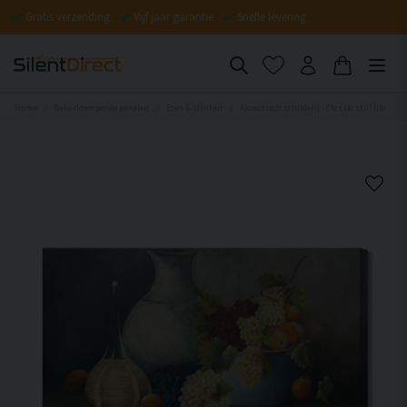
Gratis verzending
Vijf jaar garantie
Snelle levering
Home
Geluiddempende panelen
Eten & drinken
Akoestisch schilderij - Classic still life