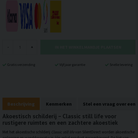
IN HET WINKELMANDJE PLAATSEN
-
+
Gratis verzending
Vijf jaar garantie
Snelle levering
Beschrijving
Kenmerken
Stel een vraag over een
Akoestisch schilderij – Classic still life voor
rustigere ruimtes en een zachtere akoestiek
Met het akoestische schilderij
Classic still life
van SilentDirect worden akoestische
oplossing en wanddecoratie in één enkel product gecombineerd. De lijst van