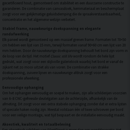
gecertificeerd hout, gemonteerd om stabiliteit en een duurzame constructie te
garanderen. De combinatie van canvasdoek, kernmateriaal en beschermplaat
zorgt voor een gelijkmatige geluidsdemping die de spraakverstaanbaarheid,
concentratie en het algemene welzijn verbetert.
Stabiel frame, nauwkeurige doekspanning en elegante
randafwerking
Elk paneel wordt gemonteerd op een massief grenen frame. Formaten tot 70×50
cm hebben een lijst van 15 mm, terwijl formaten vanaf 90×60 cm een lijst van 20
mm hebben. Door de nauwkeurige doekspanning behoudt het bord zijn vorm in
de loop van de tijd. Het motief
Classic still life
wordt rondom de hele lijst
gedrukt, wat zorgt voor een stijlvolle galerielook waarbij het bord er vanaf de
zijkant net zo mooi uitziet als van voren. De combinatie van strakke
doekspanning, zuivere lijnen en nauwkeurige afdruk zorgt voor een
professionele afwerking.
Eenvoudige ophanging
Om het ophangen eenvoudig en soepel te maken, zijn alle schilderijen voorzien
van 6–8 CNC-gefreesde sleutelgaten aan de achterzijde, afhankelijk van de
afmeting. Dit zorgt voor een extra stabiele ophanging zonder dat er extra lijsten
of speciale haken nodig zijn. Meestal volstaan één of twee schroeven per bord
voor een veilige montage, wat tijd bespaart en de installatie eenvoudig maakt.
Akoestiek, kwaliteit en totaalbeleving
Een akoestisch schilderij van SilentDirect is meer dan een wanddecoratie. Het