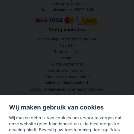
Telefoon: 0456-100 00
Organisatienummer: 559330-3166
Veilig winkelen
Herroeping, retourzendingen en
klachten
Beoordelingen
Garantie
Gratis verzending
Verkoopvoorwaarden
Cookies en privacybeleid
Milieu en duurzaamheid
Zakelijke klanten en overheidsinstanties
Word dealer
Enkele van onze klanten
Wij maken gebruik van cookies
Klantenservice
Wij maken gebruik van cookies om ervoor te zorgen dat
Neem contact met ons op
onze website goed functioneert en u de best mogelijke
Akoestisch advies
ervaring biedt. Bevestig uw toestemming door op ‘Alles
Montage en installatie