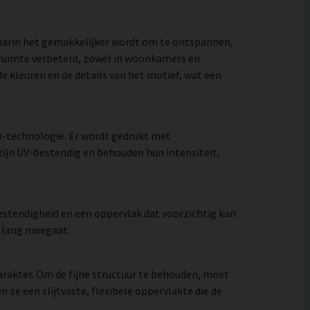
waarin het gemakkelijker wordt om te ontspannen,
e ruimte verbeterd, zowel in woonkamers en
e kleuren en de details van het motief, wat een
x-technologie. Er wordt gedrukt met
zijn UV-bestendig en behouden hun intensiteit,
stendigheid en een oppervlak dat voorzichtig kan
e lang meegaat.
rakter. Om de fijne structuur te behouden, moet
e een slijtvaste, flexibele oppervlakte die de