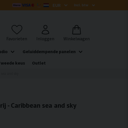
udio
Geluiddempende panelen
Tweede keus
Outlet
n sea and sky
rij - Caribbean sea and sky