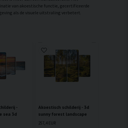
natie van akoestische functie, gecertificeerde
ing als de visuele uitstraling verbetert.
ilderij -
Akoestisch schilderij - 3d
e sea 3d
sunny forest landscape
257,4 EUR