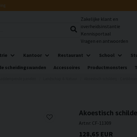
ring
Zakelijke klant en
overheidsinstantie
Kennisportaal
Vragen en antwoorden
trie
Kantoor
Restaurant
School
St
e scheidingswanden
Accessoires
Productmonsters
uiddempende panelen
Landschap & Natuur
Akoestisch schilderij - Caribbea
Akoestisch schilde
Artnr:
CF-11309
128,65 EUR