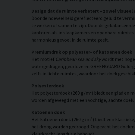
Design dat de ruimte verbetert – zowel visueel 
Door de hoeveelheid gereflecteerd geluid te verm
te werken of samen te zijn. Door de gebalanceerde
kantoren als in slaapkamers en openbare ruimtes. T
harmonieus gevoel in de ruimte geeft.
Premiumdruk op polyester- of katoenen doek
Het motief
Caribbean sea and sky
wordt met hoge 
watergedragen, geurloze en GREENGUARD Gold-gecer
zelfs in lichte ruimtes, waardoor het doek geschikt
Polyesterdoek
Het polyesterdoek (260 g/m²) biedt een glad en 
worden afgeveegd met een vochtige, zachte doek. H
Katoenen doek
Het katoenen doek (260 g/m²) biedt een klassieke
het droog worden gedroogd. Ongeacht het doekmate
kleurkracht langdurig behoudt.