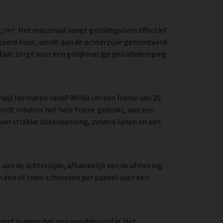
/m². Het materiaal vangt geluidsgolven effectief
ceerd hout, wordt aan de achterzijde gemonteerd
laat zorgt voor een gelijkmatige geluidsdemping
wijl formaten vanaf 90×60 cm een frame van 20
wordt rondom het hele frame gedrukt, wat een
e van strakke doekspanning, zuivere lijnen en een
aan de achterzijde, afhankelijk van de afmeting.
an één of twee schroeven per paneel voor een
irect is meer dan een wanddecoratie. Het