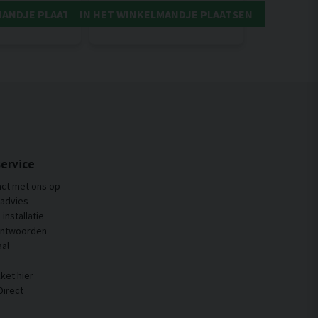
MANDJE PLAATSEN
IN HET WINKELMANDJE PLAATSEN
ervice
ct met ons op
 advies
installatie
antwoorden
al
ket hier
Direct