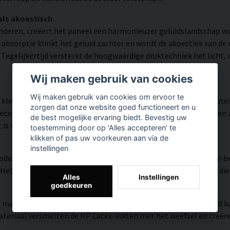
als akoestisch
inderen, creëert het paneel een harmonieuzer geluidslandschap 
 absorptie klinkt het geluid zachter en wordt de akoestiek van d
egelijkertijd versterkt de hoogwaardige druktechniek het licht, d
Wij maken gebruik van cookies
Wij maken gebruik van cookies om ervoor te
kleurnauwkeurigheid en veel detail weergegeven dankzij HP Late
zorgen dat onze website goed functioneert en u
tificeerde inkt die een resolutie tot 300 DPI biedt. De kleuren 
de best mogelijke ervaring biedt. Bevestig uw
 is voor zowel thuis als in openbare ruimtes.
toestemming door op ‘Alles accepteren’ te
klikken of pas uw voorkeuren aan via de
instellingen
modern oppervlak met hoge kleurnauwkeurigheid, zeer goede UV-be
et resultaat is een moderne, heldere en kleurrijke uitstraling di
Alles
Instellingen
goedkeuren
, matte textuur met natuurlijke warmte en een handgeschilderd ka
riaal versmelten de HP Latex-inkten met het weefsel en creëren z