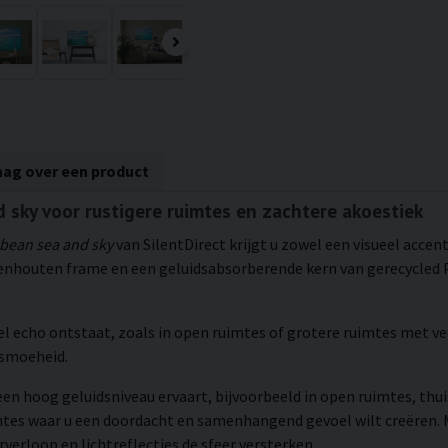
aag over een product
d sky voor rustigere ruimtes en zachtere akoestiek
bean sea and sky
van SilentDirect krijgt u zowel een visueel accen
nhouten frame en een geluidsabsorberende kern van gerecycled P
el echo ontstaat, zoals in open ruimtes of grotere ruimtes met ve
dsmoeheid.
een hoog geluidsniveau ervaart, bijvoorbeeld in open ruimtes, thu
mtes waar u een doordacht en samenhangend gevoel wilt creëren.
rverloop en lichtreflecties de sfeer versterken.