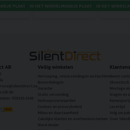
ANDJE PLAATSEN
IN HET WINKELMANDJE PLAATSEN
IN HET WINKEL
ct AB
Veilig winkelen
Klantens
6
Herroeping, retourzendingen en klachten
Neem conta
la
Beoordelingen
Akoestisch
ervice@silentdirect.se
Garantie
Montage en 
6-100 00
Gratis verzending
Vragen en 
ummer: 559330-3166
Verkoopvoorwaarden
Kennisporta
Cookies en privacybeleid
Levertijd
Milieu en duurzaamheid
Volg uw pak
Zakelijke klanten en overheidsinstanties
Over Silent
Word dealer