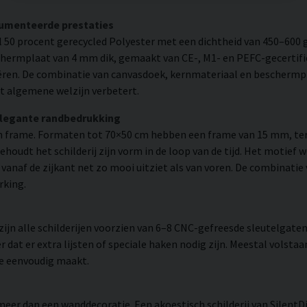
cumenteerde prestaties
 50 procent gerecycled Polyester met een dichtheid van 450–600 g
chermplaat van 4 mm dik, gemaakt van CE-, M1- en PEFC-gecertifi
eëren. De combinatie van canvasdoek, kernmateriaal en beschermp
t algemene welzijn verbetert.
elegante randbedrukking
 frame. Formaten tot 70×50 cm hebben een frame van 15 mm, ter
udt het schilderij zijn vorm in de loop van de tijd. Het motief 
 er vanaf de zijkant net zo mooi uitziet als van voren. De combinati
rking.
n alle schilderijen voorzien van 6–8 CNC-gefreesde sleutelgaten 
 dat er extra lijsten of speciale haken nodig zijn. Meestal volsta
ie eenvoudig maakt.
meer dan een wanddecoratie. Een akoestisch schilderij van SilentD