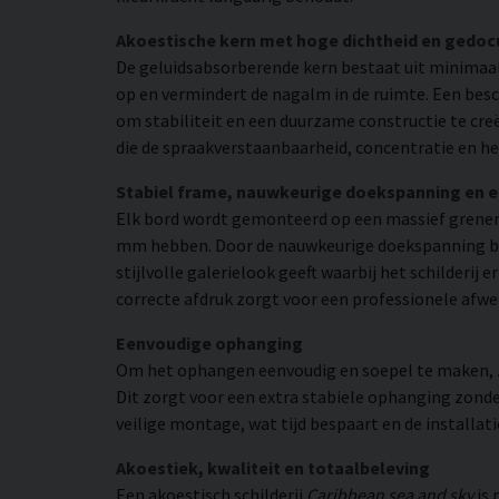
Akoestische kern met hoge dichtheid en gedo
De geluidsabsorberende kern bestaat uit minimaal
op en vermindert de nagalm in de ruimte. Een bes
om stabiliteit en een duurzame constructie te cr
die de spraakverstaanbaarheid, concentratie en he
Stabiel frame, nauwkeurige doekspanning en 
Elk bord wordt gemonteerd op een massief grenen
mm hebben. Door de nauwkeurige doekspanning beho
stijlvolle galerielook geeft waarbij het schilderij
correcte afdruk zorgt voor een professionele afwe
Eenvoudige ophanging
Om het ophangen eenvoudig en soepel te maken, zij
Dit zorgt voor een extra stabiele ophanging zonder
veilige montage, wat tijd bespaart en de installat
Akoestiek, kwaliteit en totaalbeleving
Een akoestisch schilderij
Caribbean sea and sky
is 