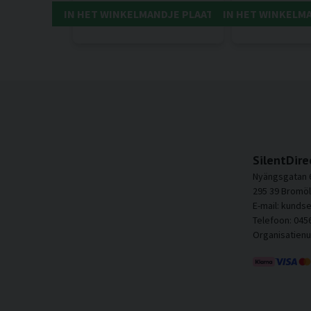
IN HET WINKELMANDJE PLAATSEN
IN HET WINKELM
SilentDire
Nyängsgatan 
295 39 Bromöl
E-mail: kunds
Telefoon: 045
Organisatien