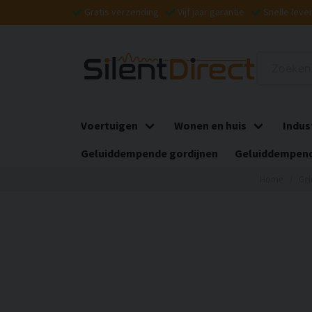
Gratis verzending
Vijf jaar garantie
Snelle leve
Voertuigen
Wonen en huis
Indus
Geluiddempende gordijnen
Geluiddempend
Home
Gel