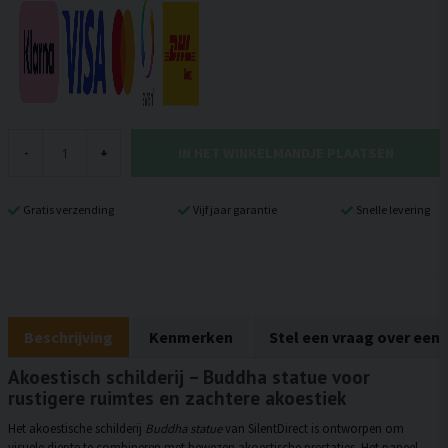
IN HET WINKELMANDJE PLAATSEN
-
+
Gratis verzending
Vijf jaar garantie
Snelle levering
Beschrijving
Kenmerken
Stel een vraag over een
Akoestisch schilderij – Buddha statue voor
rustigere ruimtes en zachtere akoestiek
Het akoestische schilderij
Buddha statue
van SilentDirect is ontworpen om
visuele diepte te combineren met bewezen akoestische prestaties. Het paneel