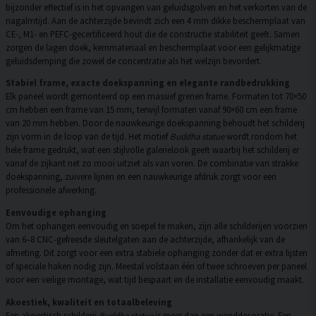
bijzonder effectief is in het opvangen van geluidsgolven en het verkorten van de
nagalmtijd. Aan de achterzijde bevindt zich een 4 mm dikke beschermplaat van
CE-, M1- en PEFC-gecertificeerd hout die de constructie stabiliteit geeft. Samen
zorgen de lagen doek, kernmateriaal en beschermplaat voor een gelijkmatige
geluidsdemping die zowel de concentratie als het welzijn bevordert.
Stabiel frame, exacte doekspanning en elegante randbedrukking
Elk paneel wordt gemonteerd op een massief grenen frame. Formaten tot 70×50
cm hebben een frame van 15 mm, terwijl formaten vanaf 90×60 cm een frame
van 20 mm hebben. Door de nauwkeurige doekspanning behoudt het schilderij
zijn vorm in de loop van de tijd. Het motief
Buddha statue
wordt rondom het
hele frame gedrukt, wat een stijlvolle galerielook geeft waarbij het schilderij er
vanaf de zijkant net zo mooi uitziet als van voren. De combinatie van strakke
doekspanning, zuivere lijnen en een nauwkeurige afdruk zorgt voor een
professionele afwerking.
Eenvoudige ophanging
Om het ophangen eenvoudig en soepel te maken, zijn alle schilderijen voorzien
van 6–8 CNC-gefreesde sleutelgaten aan de achterzijde, afhankelijk van de
afmeting. Dit zorgt voor een extra stabiele ophanging zonder dat er extra lijsten
of speciale haken nodig zijn. Meestal volstaan één of twee schroeven per paneel
voor een veilige montage, wat tijd bespaart en de installatie eenvoudig maakt.
Akoestiek, kwaliteit en totaalbeleving
Een akoestisch schilderij
Buddha statue
is meer dan een wanddecoratie. Een