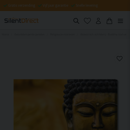
Gratis verzending
Vijf jaar garantie
Snelle levering
Home
Geluiddempende panelen
Religieuze motieven
Akoestisch schilderij - Buddha statue