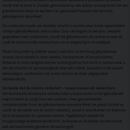
wordt met de hand in Zweden gemonteerd op een stabiel canvaspaneel met een
grenenhouten frame en een kern van gerecycled Polyester dat storende
geluidsgolven absorbeert.
De constructie maakt een duidelijk verschil in ruimtes waar harde oppervlakken
scherpe geluidsreflecties veroorzaken. Door de nagalm te dempen, verlopen
gesprekken meer ontspannen, wordt het geluidsniveau als zachter ervaren en
voelt de ruimte minder stressvol aan om er langere tijd in te verblijven.
Plaats het paneel op plekken waar u veel echo of een hoog geluidsniveau
ervaart, bijvoorbeeld in open ruimtes, thuiskantoren of sociale ruimtes.
Motieven in deze categorie komen vooral goed tot hun recht in ruimtes waar u
een doordachte en samenhangende sfeer wilt creëren. Daardoor is het paneel
eenvoudig te combineren met zowel neutrale als meer uitgesproken
interieurdetails.
Ontwerp dat de ruimte verbetert – zowel visueel als akoestisch
Het doordachte akoestische ontwerp helpt scherpe randen in het geluidsbeeld
weg te nemen en zorgt voor een zachtere, meer gecontroleerde
ruimteakoestiek. Door de gebalanceerde absorptie klinkt het geluid zachter en
wordt de akoestiek van de ruimte verbeterd, zowel in woonkamers en kantoren
als in slaapkamers en openbare ruimtes. Tegelijkertijd versterkt de
hoogwaardige druktechniek het licht, de kleuren en de details van het motief,
wat een harmonieus gevoel in de ruimte geeft.