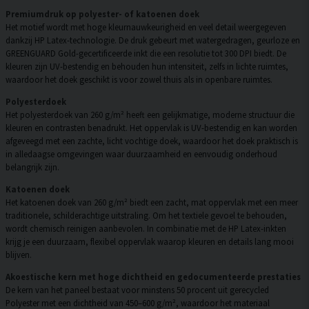
Premiumdruk op polyester- of katoenen doek
Het motief wordt met hoge kleurnauwkeurigheid en veel detail weergegeven
dankzij HP Latex-technologie. De druk gebeurt met watergedragen, geurloze en
GREENGUARD Gold-gecertificeerde inkt die een resolutie tot 300 DPI biedt. De
kleuren zijn UV-bestendig en behouden hun intensiteit, zelfs in lichte ruimtes,
waardoor het doek geschikt is voor zowel thuis als in openbare ruimtes.
Polyesterdoek
Het polyesterdoek van 260 g/m² heeft een gelijkmatige, moderne structuur die
kleuren en contrasten benadrukt. Het oppervlak is UV-bestendig en kan worden
afgeveegd met een zachte, licht vochtige doek, waardoor het doek praktisch is
in alledaagse omgevingen waar duurzaamheid en eenvoudig onderhoud
belangrijk zijn.
Katoenen doek
Het katoenen doek van 260 g/m² biedt een zacht, mat oppervlak met een meer
traditionele, schilderachtige uitstraling. Om het textiele gevoel te behouden,
wordt chemisch reinigen aanbevolen. In combinatie met de HP Latex-inkten
krijg je een duurzaam, flexibel oppervlak waarop kleuren en details lang mooi
blijven.
Akoestische kern met hoge dichtheid en gedocumenteerde prestaties
De kern van het paneel bestaat voor minstens 50 procent uit gerecycled
Polyester met een dichtheid van 450–600 g/m², waardoor het materiaal