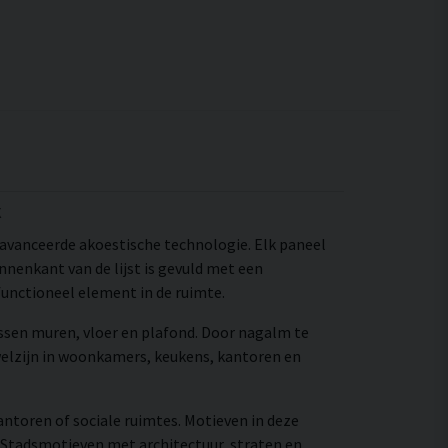
k
avanceerde akoestische technologie. Elk paneel
nenkant van de lijst is gevuld met een
functioneel element in de ruimte.
ssen muren, vloer en plafond. Door nagalm te
elzijn in woonkamers, keukens, kantoren en
antoren of sociale ruimtes. Motieven in deze
 Stadsmotieven met architectuur, straten en