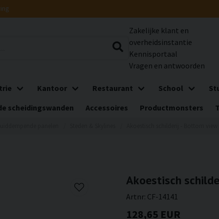
ring
Zakelijke klant en
overheidsinstantie
Kennisportaal
Vragen en antwoorden
trie
Kantoor
Restaurant
School
St
e scheidingswanden
Accessoires
Productmonsters
luiddempende panelen
Steden & Skylines
Akoestisch schilderij - Bottom view
Akoestisch schilde
Artnr:
CF-14141
128,65 EUR