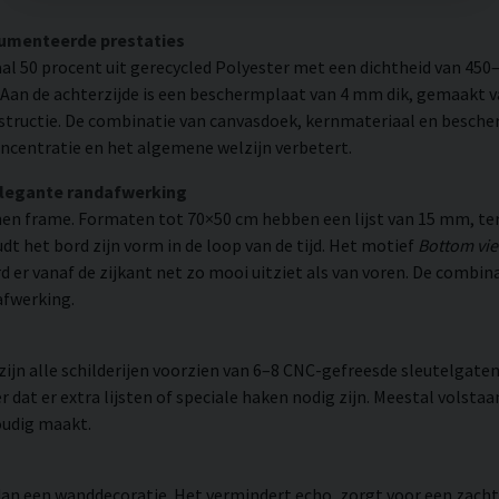
cumenteerde prestaties
l 50 procent uit gerecycled Polyester met een dichtheid van 450
. Aan de achterzijde is een beschermplaat van 4 mm dik, gemaakt v
structie. De combinatie van canvasdoek, kernmateriaal en besche
ncentratie en het algemene welzijn verbetert.
elegante randafwerking
n frame. Formaten tot 70×50 cm hebben een lijst van 15 mm, ter
 het bord zijn vorm in de loop van de tijd. Het motief
Bottom vie
rd er vanaf de zijkant net zo mooi uitziet als van voren. De combin
afwerking.
n alle schilderijen voorzien van 6–8 CNC-gefreesde sleutelgaten 
 dat er extra lijsten of speciale haken nodig zijn. Meestal volsta
oudig maakt.
r dan een wanddecoratie. Het vermindert echo, zorgt voor een zac