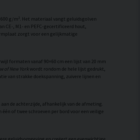
–600 g/m². Het materiaal vangt geluidsgolven
an CE-, M1- en PEFC-gecertificeerd hout,
rmplaat zorgt voor een gelijkmatige
wijl formaten vanaf 90×60 cm een lijst van 20 mm
w of New York
wordt rondom de hele lijst gedrukt,
atie van strakke doekspanning, zuivere lijnen en
aan de achterzijde, afhankelijk van de afmeting.
an één of twee schroeven per bord voor een veilige
htere geluidsomgeving en creëert een evenwichtige