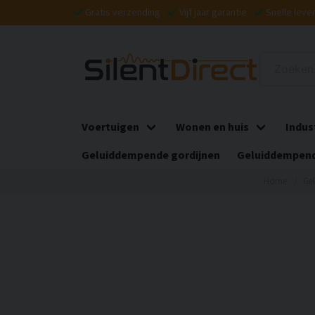
Gratis verzending
Vijf jaar garantie
Snelle leve
Voertuigen
Wonen en huis
Indus
Geluiddempende gordijnen
Geluiddempend
Home
Ge