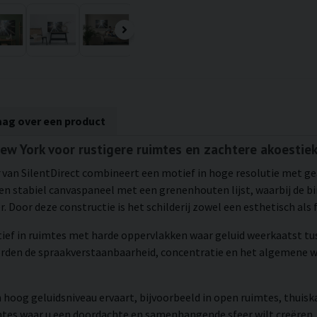
aag over een product
New York voor rustigere ruimtes en zachtere akoestie
van SilentDirect combineert een motief in hoge resolutie met ge
 stabiel canvaspaneel met een grenenhouten lijst, waarbij de bin
 Door deze constructie is het schilderij zowel een esthetisch als 
tief in ruimtes met harde oppervlakken waar geluid weerkaatst tu
orden de spraakverstaanbaarheid, concentratie en het algemene w
 hoog geluidsniveau ervaart, bijvoorbeeld in open ruimtes, thuisk
mtes waar u een doordachte en samenhangende sfeer wilt creëren.