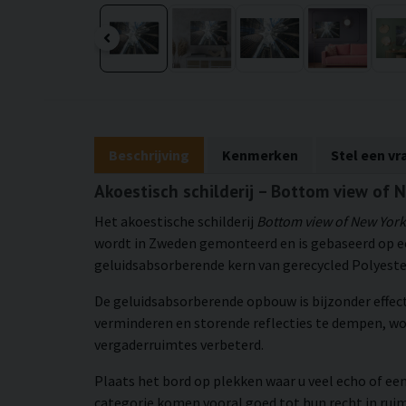
Beschrijving
Kenmerken
Stel een vr
Akoestisch schilderij – Bottom view of 
Het akoestische schilderij
Bottom view of New York
wordt in Zweden gemonteerd en is gebaseerd op een
geluidsabsorberende kern van gerecycled Polyester.
De geluidsabsorberende opbouw is bijzonder effec
verminderen en storende reflecties te dempen, w
vergaderruimtes verbeterd.
Plaats het bord op plekken waar u veel echo of een
categorie komen vooral goed tot hun recht in rui