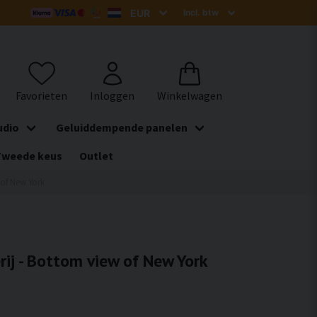
udio
Geluiddempende panelen
Tweede keus
Outlet
 of New York
rij - Bottom view of New York