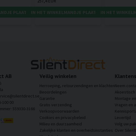
257,4 EUR
ANDJE PLAATSEN
IN HET WINKELMANDJE PLAATSEN
IN HET WINKEL
ct AB
Veilig winkelen
Klantens
6
Herroeping, retourzendingen en klachten
Neem conta
la
Beoordelingen
Akoestisch
ervice@silentdirect.se
Garantie
Montage en 
6-100 00
Gratis verzending
Vragen en 
ummer: 559330-3166
Verkoopvoorwaarden
Kennisporta
Cookies en privacybeleid
Levertijd
Milieu en duurzaamheid
Volg uw pak
Zakelijke klanten en overheidsinstanties
Over Silent