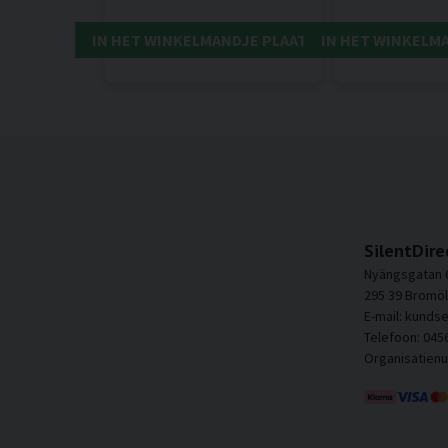
IN HET WINKELMANDJE PLAATSEN
IN HET WINKELM
SilentDire
Nyängsgatan 
295 39 Bromöl
E-mail: kunds
Telefoon: 045
Organisatien