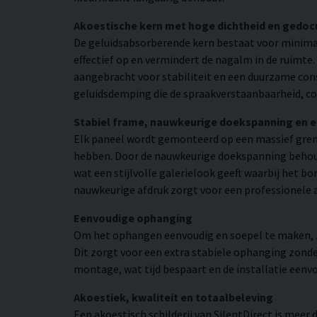
Akoestische kern met hoge dichtheid en gedo
De geluidsabsorberende kern bestaat voor minimaa
effectief op en vermindert de nagalm in de ruimte
aangebracht voor stabiliteit en een duurzame con
geluidsdemping die de spraakverstaanbaarheid, co
Stabiel frame, nauwkeurige doekspanning en 
Elk paneel wordt gemonteerd op een massief grene
hebben. Door de nauwkeurige doekspanning behoudt
wat een stijlvolle galerielook geeft waarbij het bo
nauwkeurige afdruk zorgt voor een professionele 
Eenvoudige ophanging
Om het ophangen eenvoudig en soepel te maken, zij
Dit zorgt voor een extra stabiele ophanging zonder
montage, wat tijd bespaart en de installatie eenv
Akoestiek, kwaliteit en totaalbeleving
Een akoestisch schilderij van SilentDirect is mee