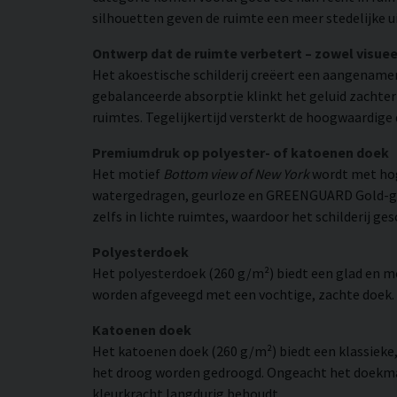
silhouetten geven de ruimte een meer stedelijke ui
Ontwerp dat de ruimte verbetert – zowel visuee
Het akoestische schilderij creëert een aangename
gebalanceerde absorptie klinkt het geluid zachte
ruimtes. Tegelijkertijd versterkt de hoogwaardige 
Premiumdruk op polyester- of katoenen doek
Het motief
Bottom view of New York
wordt met hog
watergedragen, geurloze en GREENGUARD Gold-gecer
zelfs in lichte ruimtes, waardoor het schilderij ge
Polyesterdoek
Het polyesterdoek (260 g/m²) biedt een glad en 
worden afgeveegd met een vochtige, zachte doek. H
Katoenen doek
Het katoenen doek (260 g/m²) biedt een klassieke
het droog worden gedroogd. Ongeacht het doekmate
kleurkracht langdurig behoudt.