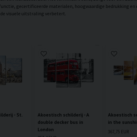
 functie, gecertificeerde materialen, hoogwaardige bedrukking en
e visuele uitstraling verbetert.
lderij - St.
Akoestisch schilderij - A
Akoestisch sch
a
double decker bus in
in the sunshi
London
367,75 EUR