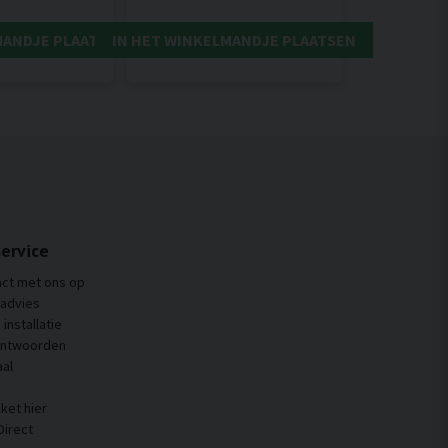
MANDJE PLAATSEN
IN HET WINKELMANDJE PLAATSEN
ervice
ct met ons op
 advies
installatie
antwoorden
al
ket hier
Direct